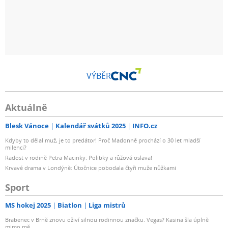
VÝBĚR
Aktuálně
Blesk Vánoce
Kalendář svátků 2025
INFO.cz
Kdyby to dělal muž, je to predátor! Proč Madonně prochází o 30 let mladší
milenci?
Radost v rodině Petra Macinky: Polibky a růžová oslava!
Krvavé drama v Londýně: Útočnice pobodala čtyři muže nůžkami
Sport
MS hokej 2025
Biatlon
Liga mistrů
Brabenec v Brně znovu oživí silnou rodinnou značku. Vegas? Kasina šla úplně
mimo mě