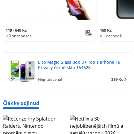
119 - 649 Kč
169 Kč
v 9 obchodech
v 1 obchodě
Lito Magic Glass Box D+ Tools iPhone 16
Privacy černé sklo 154628
Nejnižší cena!
289 Kč
Články odjinud