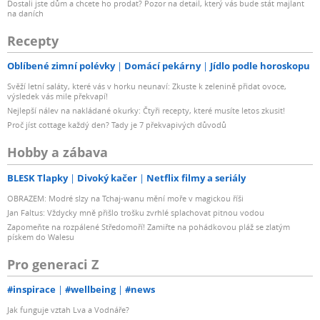
Dostali jste dům a chcete ho prodat? Pozor na detail, který vás bude stát majlant
na daních
Recepty
Oblíbené zimní polévky
Domácí pekárny
Jídlo podle horoskopu
Svěží letní saláty, které vás v horku neunaví: Zkuste k zelenině přidat ovoce,
výsledek vás mile překvapí!
Nejlepší nálev na nakládané okurky: Čtyři recepty, které musíte letos zkusit!
Proč jíst cottage každý den? Tady je 7 překvapivých důvodů
Hobby a zábava
BLESK Tlapky
Divoký kačer
Netflix filmy a seriály
OBRAZEM: Modré slzy na Tchaj-wanu mění moře v magickou říši
Jan Faltus: Vždycky mně přišlo trošku zvrhlé splachovat pitnou vodou
Zapomeňte na rozpálené Středomoří! Zamiřte na pohádkovou pláž se zlatým
pískem do Walesu
Pro generaci Z
#inspirace
#wellbeing
#news
Jak funguje vztah Lva a Vodnáře?