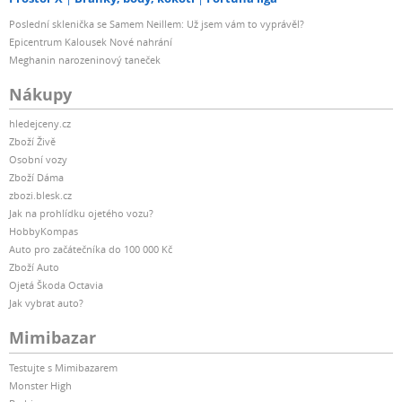
Poslední sklenička se Samem Neillem: Už jsem vám to vyprávěl?
Epicentrum Kalousek Nové nahrání
Meghanin narozeninový taneček
Nákupy
hledejceny.cz
Zboží Živě
Osobní vozy
Zboží Dáma
zbozi.blesk.cz
Jak na prohlídku ojetého vozu?
HobbyKompas
Auto pro začátečníka do 100 000 Kč
Zboží Auto
Ojetá Škoda Octavia
Jak vybrat auto?
Mimibazar
Testujte s Mimibazarem
Monster High