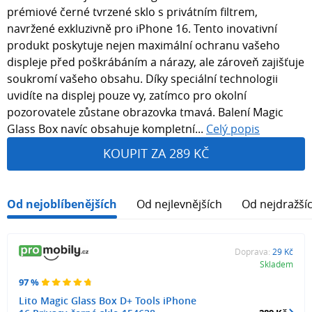
prémiové černé tvrzené sklo s privátním filtrem,
navržené exkluzivně pro iPhone 16. Tento inovativní
produkt poskytuje nejen maximální ochranu vašeho
displeje před poškrábáním a nárazy, ale zároveň zajišťuje
soukromí vašeho obsahu. Díky speciální technologii
uvidíte na displej pouze vy, zatímco pro okolní
pozorovatele zůstane obrazovka tmavá. Balení Magic
Glass Box navíc obsahuje kompletní...
Celý popis
KOUPIT ZA 289 KČ
Od nejoblíbenějších
Od nejlevnějších
Od nejdražší
Doprava:
29 Kč
Skladem
97 %
Lito Magic Glass Box D+ Tools iPhone