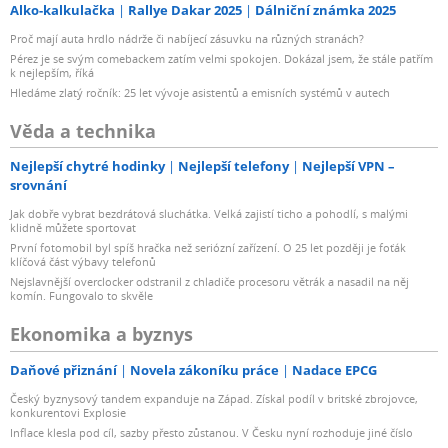
Alko-kalkulačka
Rallye Dakar 2025
Dálniční známka 2025
Proč mají auta hrdlo nádrže či nabíjecí zásuvku na různých stranách?
Pérez je se svým comebackem zatím velmi spokojen. Dokázal jsem, že stále patřím
k nejlepším, říká
Hledáme zlatý ročník: 25 let vývoje asistentů a emisních systémů v autech
Věda a technika
Nejlepší chytré hodinky
Nejlepší telefony
Nejlepší VPN –
srovnání
Jak dobře vybrat bezdrátová sluchátka. Velká zajistí ticho a pohodlí, s malými
klidně můžete sportovat
První fotomobil byl spíš hračka než seriózní zařízení. O 25 let později je foťák
klíčová část výbavy telefonů
Nejslavnější overclocker odstranil z chladiče procesoru větrák a nasadil na něj
komín. Fungovalo to skvěle
Ekonomika a byznys
Daňové přiznání
Novela zákoníku práce
Nadace EPCG
Český byznysový tandem expanduje na Západ. Získal podíl v britské zbrojovce,
konkurentovi Explosie
Inflace klesla pod cíl, sazby přesto zůstanou. V Česku nyní rozhoduje jiné číslo