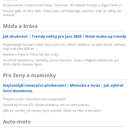
Etická komise rozdala tvrdé tresty: Dokonce i 30 měsíců! Pokazil si Šigut kariéru?
Okuliar zpět ve hře o NHL: Čekal jsem, co Pittsburgh nabídne. Vrátí se někdy do
Hradce?
Móda a krása
Jak zhubnout
Trendy nehty pro jaro 2025
Nové make-up trendy
Nejpomalejší koncert světa! Dva a půl roku čekali nadšenci na další akord, varhany
mají hrát přes 600 let
Havárie v Praze 6: Tisíce lidí bez vody!
Skromné narozeniny manželky prince Harryho: Oslavu Meghan sabotovali psi!
Místo dárků ukázala figuru
Pro ženy a maminky
Nejčastější novoroční předsevzetí
Miminko a mráz
Jak vybírat
letní dovolenou
Thajské nudle s červeným kari a paprikami
Kamila Nývltová (37): Občas potřebuji mít ve všem pravdu...
Děti by neměly jíst houby! Je to pravda? Záleží na věku a množství
Auto-moto