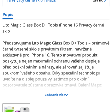
16 Privacy černé sklo 154628
289 Kč
Popis
Lito Magic Glass Box D+ Tools iPhone 16 Privacy černé
sklo
Představujeme Lito Magic Glass Box D+ Tools – prémiové
černé tvrzené sklo s privátním filtrem, navržené
exkluzivně pro iPhone 16. Tento inovativní produkt
poskytuje nejen maximální ochranu vašeho displeje
před poškrábáním a nárazy, ale zároveň zajišťuje
soukromí vašeho obsahu. Díky speciální technologii
uvidíte na displej pouze vy, zatímco pro okolní
pozorovatele zůstane obrazovka tmavá. Balení Magic
Glass Box navíc obsahuje kompletní sadu nástrojů (D+
Zobrazit více
Tools) pro snadnou a precizní instalaci bez bublin.
Precizní design a snadná instalace