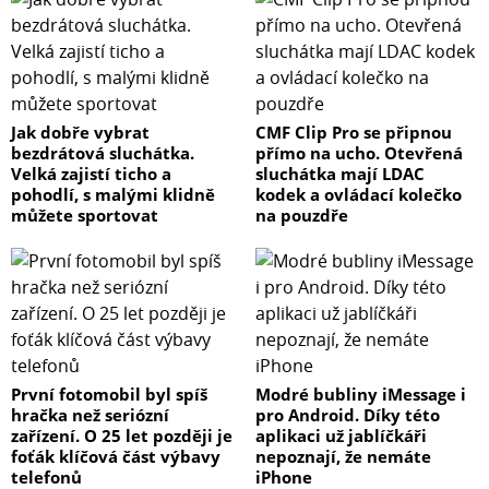
Jak dobře vybrat
CMF Clip Pro se připnou
bezdrátová sluchátka.
přímo na ucho. Otevřená
Velká zajistí ticho a
sluchátka mají LDAC
pohodlí, s malými klidně
kodek a ovládací kolečko
můžete sportovat
na pouzdře
První fotomobil byl spíš
Modré bubliny iMessage i
hračka než seriózní
pro Android. Díky této
zařízení. O 25 let později je
aplikaci už jablíčkáři
foťák klíčová část výbavy
nepoznají, že nemáte
telefonů
iPhone