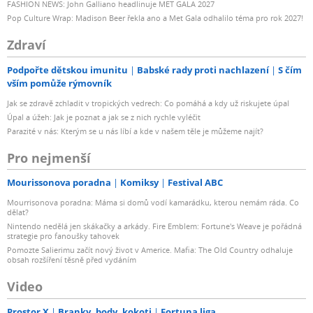
FASHION NEWS: John Galliano headlinuje MET GALA 2027
Pop Culture Wrap: Madison Beer řekla ano a Met Gala odhalilo téma pro rok 2027!
Zdraví
Podpořte dětskou imunitu
Babské rady proti nachlazení
S čím
vším pomůže rýmovník
Jak se zdravě zchladit v tropických vedrech: Co pomáhá a kdy už riskujete úpal
Úpal a úžeh: Jak je poznat a jak se z nich rychle vyléčit
Parazité v nás: Kterým se u nás líbí a kde v našem těle je můžeme najít?
Pro nejmenší
Mourissonova poradna
Komiksy
Festival ABC
Mourrisonova poradna: Máma si domů vodí kamarádku, kterou nemám ráda. Co
dělat?
Nintendo nedělá jen skákačky a arkády. Fire Emblem: Fortune's Weave je pořádná
strategie pro fanoušky tahovek
Pomozte Salierimu začít nový život v Americe. Mafia: The Old Country odhaluje
obsah rozšíření těsně před vydáním
Video
Prostor X
Branky, body, kokoti
Fortuna liga