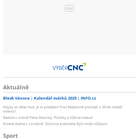
VÝBĚR
Aktuálně
Blesk Vánoce
Kalendář svátků 2025
INFO.cz
Kdyby to dělal muž, je to predátor! Proč Madonně prochází o 30 let mladší
milenci?
Radost v rodině Petra Macinky: Polibky a růžová oslava!
Krvavé drama v Londýně: Útočnice pobodala čtyři muže nůžkami
Sport