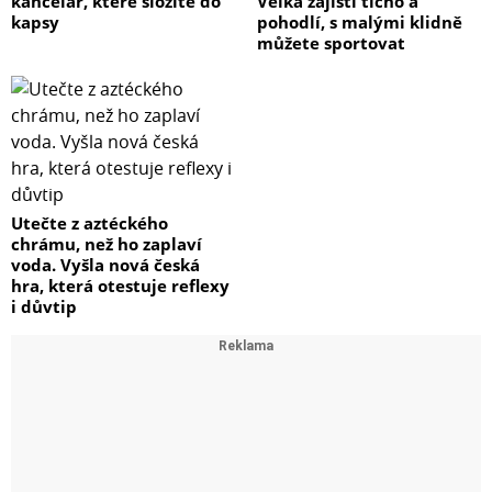
kancelář, které složíte do
Velká zajistí ticho a
kapsy
pohodlí, s malými klidně
můžete sportovat
Utečte z aztéckého
chrámu, než ho zaplaví
voda. Vyšla nová česká
hra, která otestuje reflexy
i důvtip