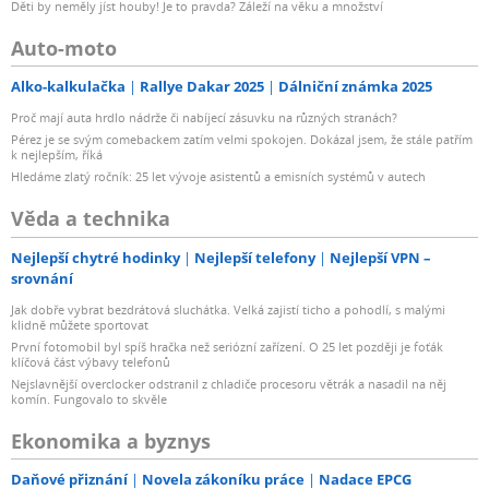
Děti by neměly jíst houby! Je to pravda? Záleží na věku a množství
Auto-moto
Alko-kalkulačka
Rallye Dakar 2025
Dálniční známka 2025
Proč mají auta hrdlo nádrže či nabíjecí zásuvku na různých stranách?
Pérez je se svým comebackem zatím velmi spokojen. Dokázal jsem, že stále patřím
k nejlepším, říká
Hledáme zlatý ročník: 25 let vývoje asistentů a emisních systémů v autech
Věda a technika
Nejlepší chytré hodinky
Nejlepší telefony
Nejlepší VPN –
srovnání
Jak dobře vybrat bezdrátová sluchátka. Velká zajistí ticho a pohodlí, s malými
klidně můžete sportovat
První fotomobil byl spíš hračka než seriózní zařízení. O 25 let později je foťák
klíčová část výbavy telefonů
Nejslavnější overclocker odstranil z chladiče procesoru větrák a nasadil na něj
komín. Fungovalo to skvěle
Ekonomika a byznys
Daňové přiznání
Novela zákoníku práce
Nadace EPCG