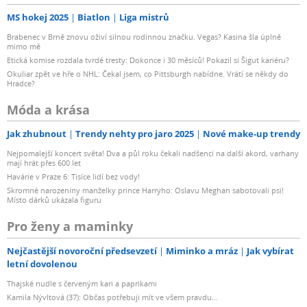
MS hokej 2025
Biatlon
Liga mistrů
Brabenec v Brně znovu oživí silnou rodinnou značku. Vegas? Kasina šla úplně
mimo mě
Etická komise rozdala tvrdé tresty: Dokonce i 30 měsíců! Pokazil si Šigut kariéru?
Okuliar zpět ve hře o NHL: Čekal jsem, co Pittsburgh nabídne. Vrátí se někdy do
Hradce?
Móda a krása
Jak zhubnout
Trendy nehty pro jaro 2025
Nové make-up trendy
Nejpomalejší koncert světa! Dva a půl roku čekali nadšenci na další akord, varhany
mají hrát přes 600 let
Havárie v Praze 6: Tisíce lidí bez vody!
Skromné narozeniny manželky prince Harryho: Oslavu Meghan sabotovali psi!
Místo dárků ukázala figuru
Pro ženy a maminky
Nejčastější novoroční předsevzetí
Miminko a mráz
Jak vybírat
letní dovolenou
Thajské nudle s červeným kari a paprikami
Kamila Nývltová (37): Občas potřebuji mít ve všem pravdu...