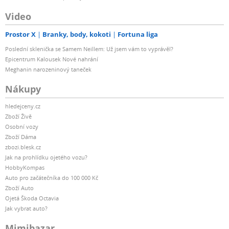
Video
Prostor X
Branky, body, kokoti
Fortuna liga
Poslední sklenička se Samem Neillem: Už jsem vám to vyprávěl?
Epicentrum Kalousek Nové nahrání
Meghanin narozeninový taneček
Nákupy
hledejceny.cz
Zboží Živě
Osobní vozy
Zboží Dáma
zbozi.blesk.cz
Jak na prohlídku ojetého vozu?
HobbyKompas
Auto pro začátečníka do 100 000 Kč
Zboží Auto
Ojetá Škoda Octavia
Jak vybrat auto?
Mimibazar