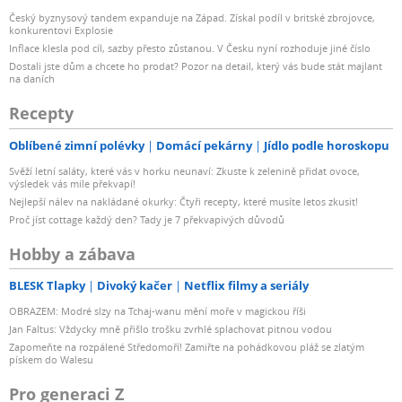
Český byznysový tandem expanduje na Západ. Získal podíl v britské zbrojovce,
konkurentovi Explosie
Inflace klesla pod cíl, sazby přesto zůstanou. V Česku nyní rozhoduje jiné číslo
Dostali jste dům a chcete ho prodat? Pozor na detail, který vás bude stát majlant
na daních
Recepty
Oblíbené zimní polévky
Domácí pekárny
Jídlo podle horoskopu
Svěží letní saláty, které vás v horku neunaví: Zkuste k zelenině přidat ovoce,
výsledek vás mile překvapí!
Nejlepší nálev na nakládané okurky: Čtyři recepty, které musíte letos zkusit!
Proč jíst cottage každý den? Tady je 7 překvapivých důvodů
Hobby a zábava
BLESK Tlapky
Divoký kačer
Netflix filmy a seriály
OBRAZEM: Modré slzy na Tchaj-wanu mění moře v magickou říši
Jan Faltus: Vždycky mně přišlo trošku zvrhlé splachovat pitnou vodou
Zapomeňte na rozpálené Středomoří! Zamiřte na pohádkovou pláž se zlatým
pískem do Walesu
Pro generaci Z