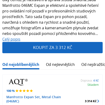
Manfrotto 046MC Expan je efektivní a spolehlivé řešení
pro ovládání rolí pozadí v profesionálních studiových
prostředích. Tato sada Expan pro pohon pozadí,
navržená s ohledem na rychlost a snadné použití,
umožňuje fotografům a kameramanům plynule zvedat
nebo spouštět pozadí pomocí přiloženého kovového...
Celý popis
KOUPIT ZA 3 312 KČ
Od nejoblíbenějších
Od nejlevnějších
Od nejdražší
Doprava:
4 Kč
Skladem
100 %
Manfrotto Expan Set, Metal Chain
(046MC)
3 314 Kč