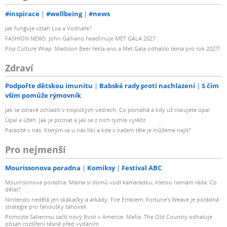
#inspirace
#wellbeing
#news
Jak funguje vztah Lva a Vodnáře?
FASHION NEWS: John Galliano headlinuje MET GALA 2027
Pop Culture Wrap: Madison Beer řekla ano a Met Gala odhalilo téma pro rok 2027!
Zdraví
Podpořte dětskou imunitu
Babské rady proti nachlazení
S čím
vším pomůže rýmovník
Jak se zdravě zchladit v tropických vedrech: Co pomáhá a kdy už riskujete úpal
Úpal a úžeh: Jak je poznat a jak se z nich rychle vyléčit
Parazité v nás: Kterým se u nás líbí a kde v našem těle je můžeme najít?
Pro nejmenší
Mourissonova poradna
Komiksy
Festival ABC
Mourrisonova poradna: Máma si domů vodí kamarádku, kterou nemám ráda. Co
dělat?
Nintendo nedělá jen skákačky a arkády. Fire Emblem: Fortune's Weave je pořádná
strategie pro fanoušky tahovek
Pomozte Salierimu začít nový život v Americe. Mafia: The Old Country odhaluje
obsah rozšíření těsně před vydáním