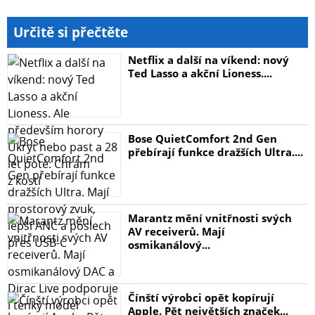
Určitě si přečtěte
Netflix a další na víkend: nový
Ted Lasso a akční Lioness....
Bose QuietComfort 2nd Gen
přebírají funkce dražších Ultra....
Marantz mění vnitřnosti svých
AV receiverů. Mají
osmikanálový...
Čínští výrobci opět kopírují
Apple. Pět největších značek...