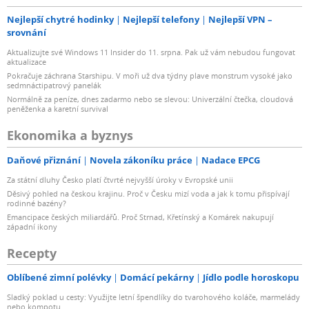
Nejlepší chytré hodinky
Nejlepší telefony
Nejlepší VPN –
srovnání
Aktualizujte své Windows 11 Insider do 11. srpna. Pak už vám nebudou fungovat
aktualizace
Pokračuje záchrana Starshipu. V moři už dva týdny plave monstrum vysoké jako
sedmnáctipatrový panelák
Normálně za peníze, dnes zadarmo nebo se slevou: Univerzální čtečka, cloudová
peněženka a karetní survival
Ekonomika a byznys
Daňové přiznání
Novela zákoníku práce
Nadace EPCG
Za státní dluhy Česko platí čtvrté nejvyšší úroky v Evropské unii
Děsivý pohled na českou krajinu. Proč v Česku mizí voda a jak k tomu přispívají
rodinné bazény?
Emancipace českých miliardářů. Proč Strnad, Křetínský a Komárek nakupují
západní ikony
Recepty
Oblíbené zimní polévky
Domácí pekárny
Jídlo podle horoskopu
Sladký poklad u cesty: Využijte letní špendlíky do tvarohového koláče, marmelády
nebo kompotu