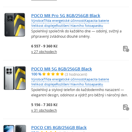
POCO M8 Pro 5G 8GB/256GB Black
Výrobce
Třída energetické účinnosti
Kapacita baterie
Velikost displeje
Rozlišení hlavního fotoaparátu
Spolehlivý společník do každého dne — odolný, svižný a
připravený zvládnout dlouhé směny.
6 557 - 9 360 Kč
v 27 obchodech
POCO M8 5G 8GB/256GB Black
100 %
(3 hodnocení)
Výrobce
Třída energetické účinnosti
Kapacita baterie
Velikost displeje
Rozlišení hlavního fotoaparátu
Spolehlivý a stylový telefon do každodenního nasazení —
elegantní design, odolnost a výdrž pro běžný i náročný den.
5 156 - 7 303 Kč
v 31 obchodech
POCO C85 8GB/256GB Black