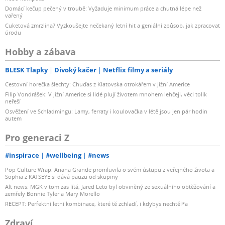
Domácí kečup pečený v troubě: Vyžaduje minimum práce a chutná lépe než
vařený
Cuketová zmrzlina? Vyzkoušejte nečekaný letní hit a geniální způsob, jak zpracovat
úrodu
Hobby a zábava
BLESK Tlapky
Divoký kačer
Netflix filmy a seriály
Cestovní horečka šlechty: Chuďas z Klatovska otrokářem v Jižní Americe
Filip Vondrášek: V Jižní Americe si lidé plují životem mnohem lehčeji, věci tolik
neřeší
Osvěžení ve Schladmingu: Lamy, ferraty i koulovačka v létě jsou jen pár hodin
autem
Pro generaci Z
#inspirace
#wellbeing
#news
Pop Culture Wrap: Ariana Grande promluvila o svém ústupu z veřejného života a
Sophia z KATSEYE si dává pauzu od skupiny
Alt news: MGK v tom zas lítá, Jared Leto byl obviněný ze sexuálního obtěžování a
zemřely Bonnie Tyler a Mary Morello
RECEPT: Perfektní letní kombinace, které tě zchladí, i kdybys nechtěl*a
Zdraví