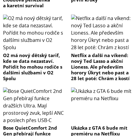
a karetní survival
O2 má nový dětský tarif,
Netflix a další na víkend:
kde se data nezastaví.
nový Ted Lasso a akční
Pořídit ho mohou rodiče s
Lioness. Ale především
dalšími službami v O2
horory Úkryt nebo past a
Spolu
28 let poté: Chrám z kostí
Bose QuietComfort 2nd
Ukázka z GTA 6 bude mít
Gen přebírají funkce
premiéru na Netflixu