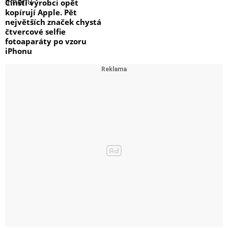
Čínští výrobci opět
kopírují Apple. Pět
největších značek chystá
čtvercové selfie
fotoaparáty po vzoru
iPhonu