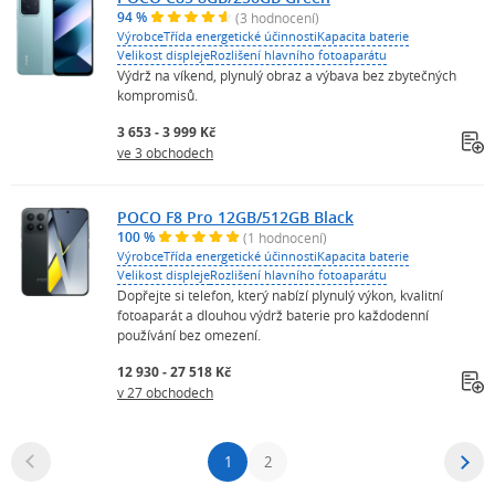
94 %
(3 hodnocení)
Výrobce
Třída energetické účinnosti
Kapacita baterie
Velikost displeje
Rozlišení hlavního fotoaparátu
Výdrž na víkend, plynulý obraz a výbava bez zbytečných
kompromisů.
3 653 - 3 999 Kč
ve 3 obchodech
POCO F8 Pro 12GB/512GB Black
100 %
(1 hodnocení)
Výrobce
Třída energetické účinnosti
Kapacita baterie
Velikost displeje
Rozlišení hlavního fotoaparátu
Dopřejte si telefon, který nabízí plynulý výkon, kvalitní
fotoaparát a dlouhou výdrž baterie pro každodenní
používání bez omezení.
12 930 - 27 518 Kč
v 27 obchodech
1
2