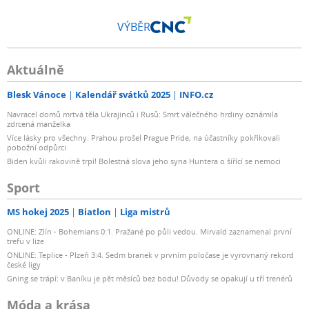
VÝBĚR
Aktuálně
Blesk Vánoce
Kalendář svátků 2025
INFO.cz
Navracel domů mrtvá těla Ukrajinců i Rusů: Smrt válečného hrdiny oznámila
zdrcená manželka
Více lásky pro všechny. Prahou prošel Prague Pride, na účastníky pokřikovali
pobožní odpůrci
Biden kvůli rakovině trpí! Bolestná slova jeho syna Huntera o šířící se nemoci
Sport
MS hokej 2025
Biatlon
Liga mistrů
ONLINE: Zlín - Bohemians 0:1. Pražané po půli vedou. Mirvald zaznamenal první
trefu v lize
ONLINE: Teplice - Plzeň 3:4. Sedm branek v prvním poločase je vyrovnaný rekord
české ligy
Gning se trápí: v Baníku je pět měsíců bez bodu! Důvody se opakují u tří trenérů
Móda a krása