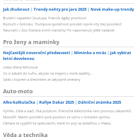
Jak zhubnout
Trendy nehty pro jaro 2025
Nové make-up trendy
Brutální napadení Soukupa. Právník Agáty promluvil
Rozruch v Grónsku: Trumpova společnost provádí ropné vrty bez povolení!
Neurvalci v Zoo Ostrava krmili mandrily! Po napomenutí ještě nadávali
Pro ženy a maminky
Nejčastější novoroční předsevzetí
Miminko a mráz
Jak vybírat
letní dovolenou
video Alena Mihulová
Co si zabalit do kufru, abyste na (nejen) u moře zazářily...
Salát s koprem a dresinkem ze zakysané smetany
Auto-moto
Alko-kalkulačka
Rallye Dakar 2025
Dálniční známka 2025
Výhřev, čidla a stačí, říká průzkum. Pokročilá elektronika není prioritou zákazníků
MotoGP: Martin proměnil pole position ve výhru v britském sprintu
Câmara se vyjádřil ke spekulacím, které ho pojí se sedačkou u Haasu
Věda a technika