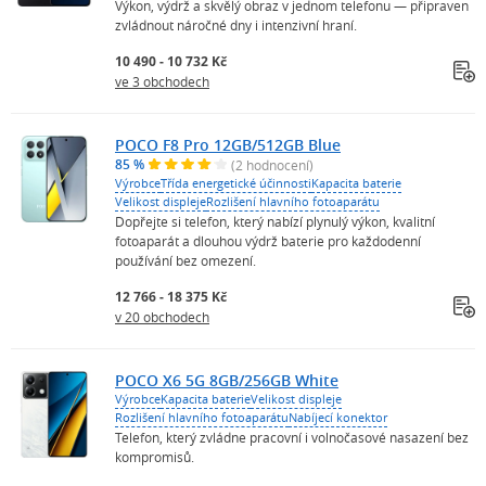
Výkon, výdrž a skvělý obraz v jednom telefonu — připraven
zvládnout náročné dny i intenzivní hraní.
10 490 - 10 732 Kč
ve 3 obchodech
POCO F8 Pro 12GB/512GB Blue
85 %
(2 hodnocení)
Výrobce
Třída energetické účinnosti
Kapacita baterie
Velikost displeje
Rozlišení hlavního fotoaparátu
Dopřejte si telefon, který nabízí plynulý výkon, kvalitní
fotoaparát a dlouhou výdrž baterie pro každodenní
používání bez omezení.
12 766 - 18 375 Kč
v 20 obchodech
POCO X6 5G 8GB/256GB White
Výrobce
Kapacita baterie
Velikost displeje
Rozlišení hlavního fotoaparátu
Nabíjecí konektor
Telefon, který zvládne pracovní i volnočasové nasazení bez
kompromisů.