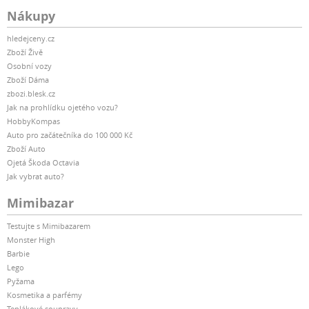
Nákupy
hledejceny.cz
Zboží Živě
Osobní vozy
Zboží Dáma
zbozi.blesk.cz
Jak na prohlídku ojetého vozu?
HobbyKompas
Auto pro začátečníka do 100 000 Kč
Zboží Auto
Ojetá Škoda Octavia
Jak vybrat auto?
Mimibazar
Testujte s Mimibazarem
Monster High
Barbie
Lego
Pyžama
Kosmetika a parfémy
Teplákové soupravy