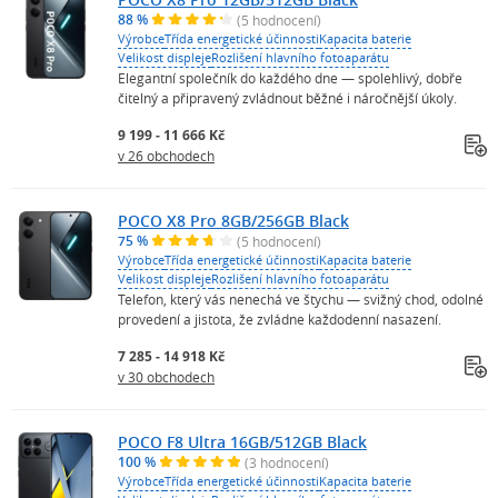
88 %
(5 hodnocení)
Výrobce
Třída energetické účinnosti
Kapacita baterie
Velikost displeje
Rozlišení hlavního fotoaparátu
Elegantní společník do každého dne — spolehlivý, dobře
čitelný a připravený zvládnout běžné i náročnější úkoly.
9 199 - 11 666 Kč
v 26 obchodech
POCO X8 Pro 8GB/256GB Black
75 %
(5 hodnocení)
Výrobce
Třída energetické účinnosti
Kapacita baterie
Velikost displeje
Rozlišení hlavního fotoaparátu
Telefon, který vás nenechá ve štychu — svižný chod, odolné
provedení a jistota, že zvládne každodenní nasazení.
7 285 - 14 918 Kč
v 30 obchodech
POCO F8 Ultra 16GB/512GB Black
100 %
(3 hodnocení)
Výrobce
Třída energetické účinnosti
Kapacita baterie