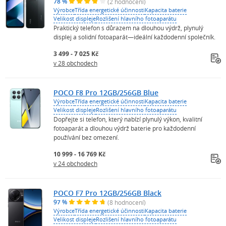
78 %
(2 hodnocení)
Výrobce
Třída energetické účinnosti
Kapacita baterie
Velikost displeje
Rozlišení hlavního fotoaparátu
Praktický telefon s důrazem na dlouhou výdrž, plynulý
displej a solidní fotoaparát—ideální každodenní společník.
3 499 - 7 025 Kč
v 28 obchodech
POCO F8 Pro 12GB/256GB Blue
Výrobce
Třída energetické účinnosti
Kapacita baterie
Velikost displeje
Rozlišení hlavního fotoaparátu
Dopřejte si telefon, který nabízí plynulý výkon, kvalitní
fotoaparát a dlouhou výdrž baterie pro každodenní
používání bez omezení.
10 999 - 16 769 Kč
v 24 obchodech
POCO F7 Pro 12GB/256GB Black
97 %
(8 hodnocení)
Výrobce
Třída energetické účinnosti
Kapacita baterie
Velikost displeje
Rozlišení hlavního fotoaparátu