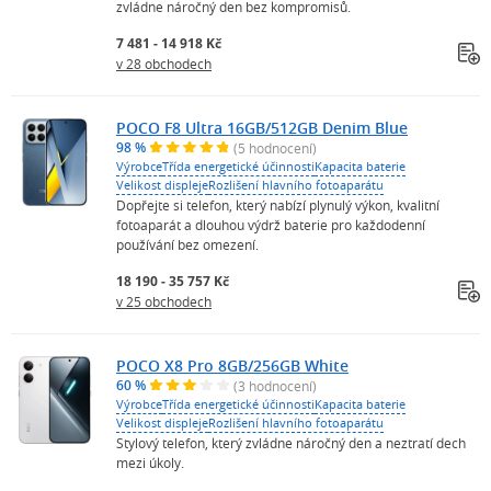
zvládne náročný den bez kompromisů.
7 481 - 14 918 Kč
v 28 obchodech
POCO F8 Ultra 16GB/512GB Denim Blue
98 %
(5 hodnocení)
Výrobce
Třída energetické účinnosti
Kapacita baterie
Velikost displeje
Rozlišení hlavního fotoaparátu
Dopřejte si telefon, který nabízí plynulý výkon, kvalitní
fotoaparát a dlouhou výdrž baterie pro každodenní
používání bez omezení.
18 190 - 35 757 Kč
v 25 obchodech
POCO X8 Pro 8GB/256GB White
60 %
(3 hodnocení)
Výrobce
Třída energetické účinnosti
Kapacita baterie
Velikost displeje
Rozlišení hlavního fotoaparátu
Stylový telefon, který zvládne náročný den a neztratí dech
mezi úkoly.