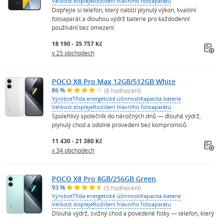
Velikost displeje
Rozlišení hlavního fotoaparátu
Dopřejte si telefon, který nabízí plynulý výkon, kvalitní
fotoaparát a dlouhou výdrž baterie pro každodenní
používání bez omezení.
18 190 - 35 757 Kč
v 25 obchodech
POCO X8 Pro Max 12GB/512GB White
86 %
(6 hodnocení)
Výrobce
Třída energetické účinnosti
Kapacita baterie
Velikost displeje
Rozlišení hlavního fotoaparátu
Spolehlivý společník do náročných dnů — dlouhá výdrž,
plynulý chod a odolné provedení bez kompromisů.
11 430 - 21 380 Kč
v 34 obchodech
POCO X8 Pro 8GB/256GB Green
93 %
(5 hodnocení)
Výrobce
Třída energetické účinnosti
Kapacita baterie
Velikost displeje
Rozlišení hlavního fotoaparátu
Dlouhá výdrž, svižný chod a povedené fotky — telefon, který