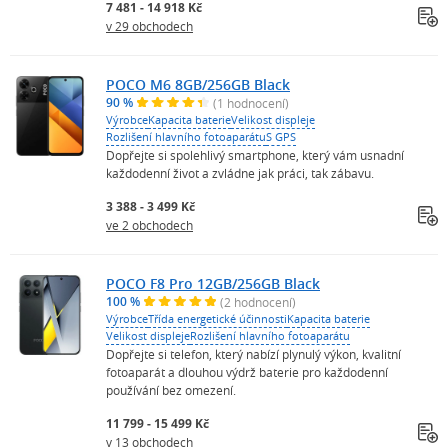
7 481 - 14 918 Kč
v 29 obchodech
POCO M6 8GB/256GB Black
90 %
(1 hodnocení)
Výrobce
Kapacita baterie
Velikost displeje
Rozlišení hlavního fotoaparátu
S GPS
Dopřejte si spolehlivý smartphone, který vám usnadní
každodenní život a zvládne jak práci, tak zábavu.
3 388 - 3 499 Kč
ve 2 obchodech
POCO F8 Pro 12GB/256GB Black
100 %
(2 hodnocení)
Výrobce
Třída energetické účinnosti
Kapacita baterie
Velikost displeje
Rozlišení hlavního fotoaparátu
Dopřejte si telefon, který nabízí plynulý výkon, kvalitní
fotoaparát a dlouhou výdrž baterie pro každodenní
používání bez omezení.
11 799 - 15 499 Kč
v 13 obchodech