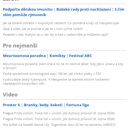
Podpořte dětskou imunitu
Babské rady proti nachlazení
S čím
vším pomůže rýmovník
Jak se zdravě zchladit v tropických vedrech: Co pomáhá a kdy už riskujete úpal
Úpal a úžeh: Jak je poznat a jak se z nich rychle vyléčit
Parazité v nás: Kterým se u nás líbí a kde v našem těle je můžeme najít?
Pro nejmenší
Mourissonova poradna
Komiksy
Festival ABC
Mourrisonova poradna: Jsem líná a nic se mi nechce dělat: Kdy jde o únavu a kdy
o lenost?
Česká společnost ornitologická slaví 100 let: Jak chrání ptáky v ČR?
Vyzkoušejte český kyberpunk. V Netspectre se stanete elitním hackerem
napadajícím korporátní sítě
Video
Prostor X
Branky, body, kokoti
Fortuna liga
Prague Pride vrcholí: Tisíce lidí v ulicích, jde duhový průvod! (8. srpna 2026)
Prague Pride vrcholí: Tisíce lidí v ulicích, jde duhový průvod! (8. srpna 2026)
Hra světel na fasádě slavné vily: Tugendhat slaví 25 let na seznamu UNESCO