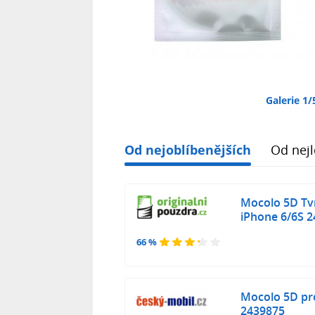
Galerie 1/
Od nejoblíbenějších
Od nejl
Mocolo 5D Tv
iPhone 6/6S 
66 %
Mocolo 5D pr
2439875