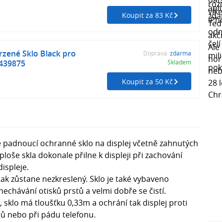
Koupit za 83 Kč
zené Sklo Black pro
Doprava:
zdarma
2439875
Skladem
Koupit za 50 Kč
le padnoucí ochranné sklo na displej včetně zahnutých
ploše skla dokonale přilne k displeji při zachování
displeje.
tak zůstane nezkreslený. Sklo je také vybaveno
echávání otisků prstů a velmi dobře se čistí.
 sklo má tloušťku 0,33m a ochrání tak displej proti
čů nebo při pádu telefonu.