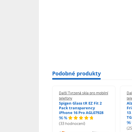
Podobné produkty
 Tvrzená skla pro mobilní
Další Tvrzená skla pro mobilní
Dal
ony
telefony
tel
guard 2.5D Glass
Spigen Glass tR EZ Fit 2
Al
Fit DustFree pro
Pack transparency
Fr
ne 17 Pro Max AGD-
iPhone 16 Pro AGL07928
13 
479BDAP3
TG
96 %
96
(33 hodnocení)
odnocení)
(2