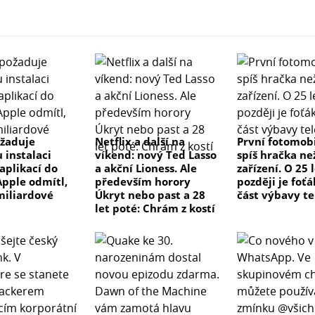
žaduje
Netflix a další na
První fotomobi
 instalaci
víkend: nový Ted Lasso
spíš hračka ne
aplikací do
a akční Lioness. Ale
zařízení. O 25 
Apple odmítl,
především horory
později je foťá
 miliardové
Úkryt nebo past a 28
část výbavy t
let poté: Chrám z kostí