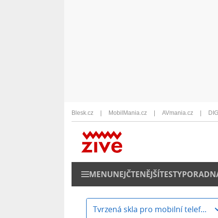
Blesk.cz
MobilMania.cz
AVmania.cz
DIG
MENU
NEJČTENĚJŠÍ
TESTY
PORADN
Tvrzená skla pro mobilní telefony