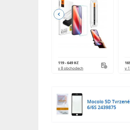
Previous
Kč
119 - 649 Kč
16
 obchodech
v 8 obchodech
v 
Mocolo 5D Tvrzené 
6/6S 2439875