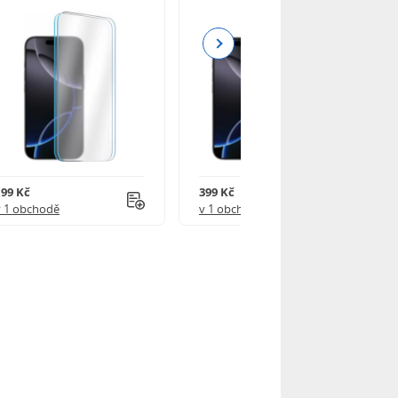
Next
199 Kč
399 Kč
v 1 obchodě
v 1 obchodě