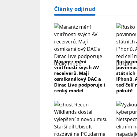
Články odjinud
Marantz mění
Rusko po
vnitřnosti svých AV
povinnou
receiverů. Mají
státních 
osmikanálový DAC a
iPhonů. 
Dirac Live podporuje i
teď čelí
tenký model
pokutě