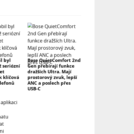
l byl
Bose QuietComfort 2nd
ž seriózní
Gen přebírají funkce
let
dražších Ultra. Mají
k klíčová
prostorový zvuk, lepší
elefonů
ANC a poslech přes
USB-C