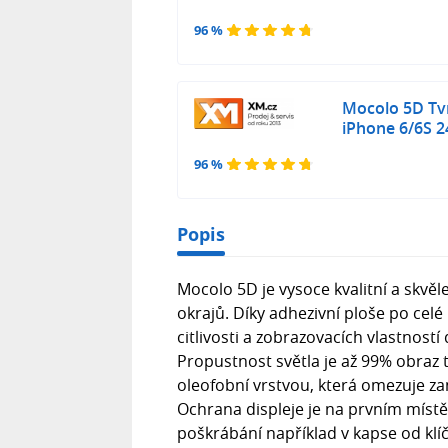
96 %
Mocolo 5D Tvr
iPhone 6/6S 
96 %
Popis
Mocolo 5D je vysoce kvalitní a skvě
okrajů. Díky adhezivní ploše po celé 
citlivosti a zobrazovacích vlastností 
Propustnost světla je až 99% obraz 
oleofobní vrstvou, která omezuje zan
Ochrana displeje je na prvním místě,
poškrábání například v kapse od klí