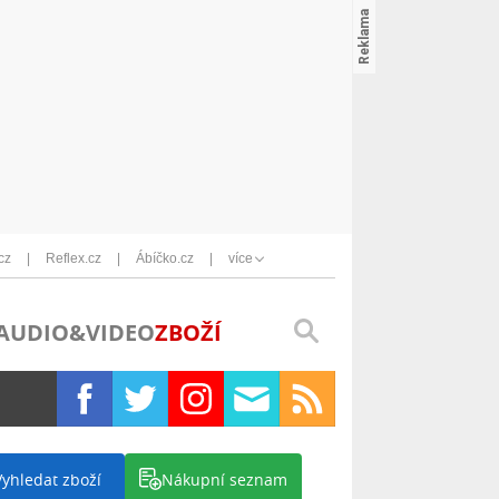
cz
Reflex.cz
Ábíčko.cz
více
AUDIO&VIDEO
ZBOŽÍ
Vyhledat zboží
Nákupní seznam