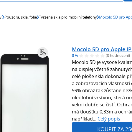
ví
Pouzdra, skla, fólie
Tvrzená skla pro mobilní telefony
Mocolo 5D pro App
Mocolo 5D pro Apple i
0 %
(0 hodnocení)
Mocolo 5D je vysoce kvalit
na displej včetně zahnutých
celé ploše skla dokonale přil
a zobrazovacích vlastností 
99% obraz tak zůstane nezk
oleofobní vrstvou, která o
velmi dobře se čistí. Ochra
má tloušťku 0,33m a ochrán
například...
Celý popis
KOUPIT ZA 25