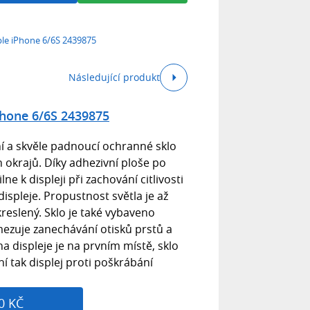
le iPhone 6/6S 2439875
Následující produkt
Phone 6/6S 2439875
ní a skvěle padnoucí ochranné sklo
 okrajů. Díky adhezivní ploše po
ne k displeji při zachování citlivosti
displeje. Propustnost světla je až
reslený. Sklo je také vybaveno
mezuje zanechávání otisků prstů a
na displeje je na prvním místě, sklo
í tak displej proti poškrábání
0 KČ