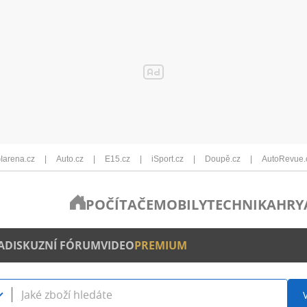
Iarena.cz
Auto.cz
E15.cz
iSport.cz
Doupě.cz
AutoRevue.
POČÍTAČE
MOBILY
TECHNIKA
HRY
A
DISKUZNÍ FÓRUM
VIDEO
PREMIUM