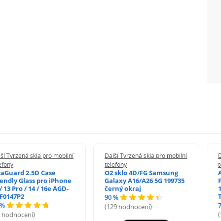
ší Tvrzená skla pro mobilní
Další Tvrzená skla pro mobilní
D
efony
telefony
t
zaGuard 2.5D Case
O2 sklo 4D/FG Samsung
iendly Glass pro iPhone
Galaxy A16/A26 5G 199735
/ 13 Pro / 14 / 16e AGD-
černý okraj
1
F0147P2
90 %
 %
(129 hodnocení)
5 hodnocení)