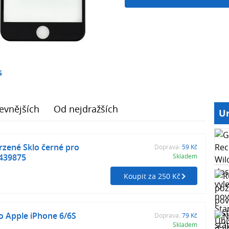
5
evnějších
Od nejdražších
Ur
rzené Sklo černé pro
Doprava:
59 Kč
2439875
Skladem
Koupit za 250 Kč
o Apple iPhone 6/6S
Doprava:
79 Kč
Skladem