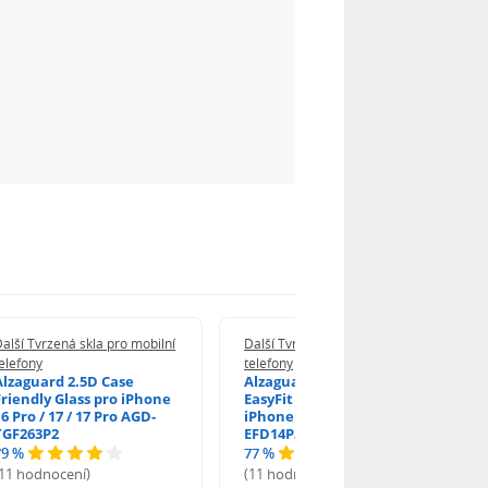
alší Tvrzená skla pro mobilní
Další Tvrzená skla pro mobilní
elefony
telefony
Alzaguard 2.5D Case
Alzaguard 2.5D Glass
Friendly Glass pro iPhone
EasyFit DustFree pro
6 Pro / 17 / 17 Pro AGD-
iPhone 16 Pro / 17 AGD-
TGF263P2
EFD14P3
79 %
77 %
(11 hodnocení)
(11 hodnocení)