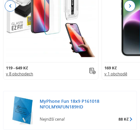
Previous
Next
119 - 649 Kč
169 Kč
v 8 obchodech
v 1 obchodě
MyPhone Fun 18x9 P161018
NFOLMYAFUN189HD
Nejnižší cena!
88 Kč