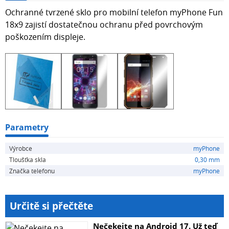
Ochranné tvrzené sklo pro mobilní telefon myPhone Fun
18x9 zajistí dostatečnou ochranu před povrchovým
poškozením displeje.
Parametry
Výrobce
myPhone
Tloušťka skla
0,30 mm
Značka telefonu
myPhone
Určitě si přečtěte
Nečekejte na Android 17. Už teď