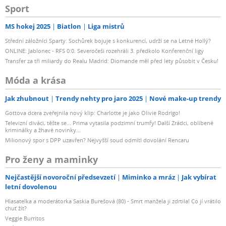
Sport
MS hokej 2025
Biatlon
Liga mistrů
Střední záložníci Sparty: Sochůrek bojuje s konkurencí, udrží se na Letné Hollý?
ONLINE: Jablonec - RFS 0:0. Severočeši rozehráli 3. předkolo Konferenční ligy
Transfer za tři miliardy do Realu Madrid: Diomande měl před lety působit v Česku!
Móda a krása
Jak zhubnout
Trendy nehty pro jaro 2025
Nové make-up trendy
Gottova dcera zveřejnila nový klip: Charlotte je jako Olivie Rodrigo!
Televizní diváci, těšte se... Prima vytasila podzimní trumfy! Další Zrádci, oblíbené
kriminálky a žhavé novinky...
Milionový spor s DPP uzavřen? Nejvyšší soud odmítl dovolání Rencaru
Pro ženy a maminky
Nejčastější novoroční předsevzetí
Miminko a mráz
Jak vybírat
letní dovolenou
Hlasatelka a moderátorka Saskia Burešová (80) - Smrt manžela ji zdrtila! Co jí vrátilo
chuť žít?
Veggie Burritos