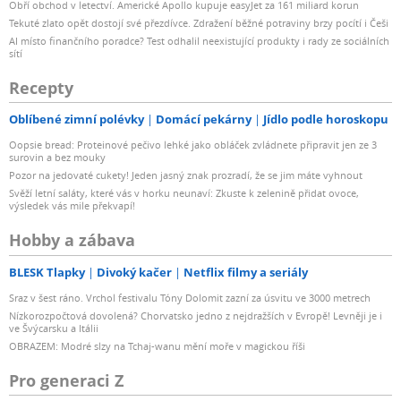
Obří obchod v letectví. Americké Apollo kupuje easyJet za 161 miliard korun
Tekuté zlato opět dostojí své přezdívce. Zdražení běžné potraviny brzy pocítí i Češi
AI místo finančního poradce? Test odhalil neexistující produkty i rady ze sociálních
sítí
Recepty
Oblíbené zimní polévky
Domácí pekárny
Jídlo podle horoskopu
Oopsie bread: Proteinové pečivo lehké jako obláček zvládnete připravit jen ze 3
surovin a bez mouky
Pozor na jedovaté cukety! Jeden jasný znak prozradí, že se jim máte vyhnout
Svěží letní saláty, které vás v horku neunaví: Zkuste k zelenině přidat ovoce,
výsledek vás mile překvapí!
Hobby a zábava
BLESK Tlapky
Divoký kačer
Netflix filmy a seriály
Sraz v šest ráno. Vrchol festivalu Tóny Dolomit zazní za úsvitu ve 3000 metrech
Nízkorozpočtová dovolená? Chorvatsko jedno z nejdražších v Evropě! Levněji je i
ve Švýcarsku a Itálii
OBRAZEM: Modré slzy na Tchaj-wanu mění moře v magickou říši
Pro generaci Z