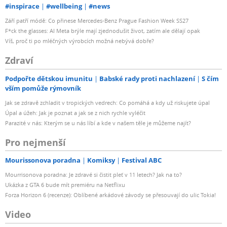
#inspirace
#wellbeing
#news
Září patří módě: Co přinese Mercedes-Benz Prague Fashion Week SS27
F*ck the glasses: AI Meta brýle mají zjednodušit život, zatím ale dělají opak
Víš, proč ti po mléčných výrobcích možná nebývá dobře?
Zdraví
Podpořte dětskou imunitu
Babské rady proti nachlazení
S čím
vším pomůže rýmovník
Jak se zdravě zchladit v tropických vedrech: Co pomáhá a kdy už riskujete úpal
Úpal a úžeh: Jak je poznat a jak se z nich rychle vyléčit
Parazité v nás: Kterým se u nás líbí a kde v našem těle je můžeme najít?
Pro nejmenší
Mourissonova poradna
Komiksy
Festival ABC
Mourrisonova poradna: Je zdravé si čistit pleť v 11 letech? Jak na to?
Ukázka z GTA 6 bude mít premiéru na Netflixu
Forza Horizon 6 (recenze): Oblíbené arkádové závody se přesouvají do ulic Tokia!
Video