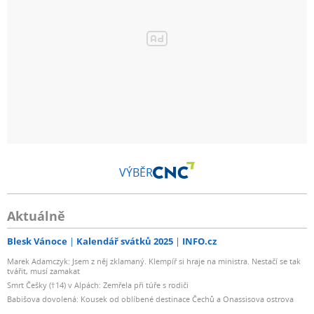
VÝBĚR
Aktuálně
Blesk Vánoce
Kalendář svátků 2025
INFO.cz
Marek Adamczyk: Jsem z něj zklamaný. Klempíř si hraje na ministra. Nestačí se tak
tvářit, musí zamakat
Smrt Češky (†14) v Alpách: Zemřela při túře s rodiči
Babišova dovolená: Kousek od oblíbené destinace Čechů a Onassisova ostrova