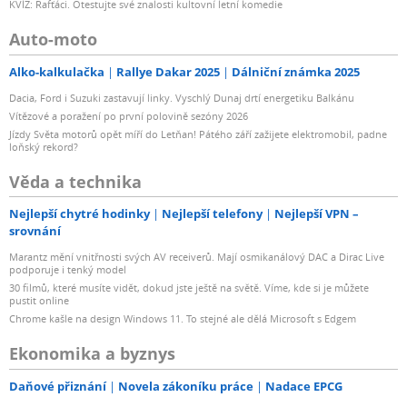
KVÍZ: Rafťáci. Otestujte své znalosti kultovní letní komedie
Auto-moto
Alko-kalkulačka
Rallye Dakar 2025
Dálniční známka 2025
Dacia, Ford i Suzuki zastavují linky. Vyschlý Dunaj drtí energetiku Balkánu
Vítězové a poražení po první polovině sezóny 2026
Jízdy Světa motorů opět míří do Letňan! Pátého září zažijete elektromobil, padne
loňský rekord?
Věda a technika
Nejlepší chytré hodinky
Nejlepší telefony
Nejlepší VPN –
srovnání
Marantz mění vnitřnosti svých AV receiverů. Mají osmikanálový DAC a Dirac Live
podporuje i tenký model
30 filmů, které musíte vidět, dokud jste ještě na světě. Víme, kde si je můžete
pustit online
Chrome kašle na design Windows 11. To stejné ale dělá Microsoft s Edgem
Ekonomika a byznys
Daňové přiznání
Novela zákoníku práce
Nadace EPCG