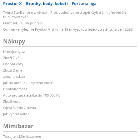
Prostor X
Branky, body, kokoti
Fortuna liga
Tvůrci StarDance o změnách: Proč budou porotci opět čtyři a čím přesvědčila
Burkiewiczová?
František Laurin pohřeb
Ochmelka vylezl ve Frýdku-Místku na 15 m vysokou lezeckou stěnu. (srpen 2026)
Nákupy
hledejceny.cz
Zboží Živě
Osobní vozy
Zboží Dáma
zbozi.blesk.cz
Jak na prohlídku ojetého vozu?
HobbyKompas
Auto pro začátečníka do 100 000 Kč
Zboží Auto
Ojetá Škoda Octavia
Jak vybrat auto?
Mimibazar
Testujte s Mimibazarem