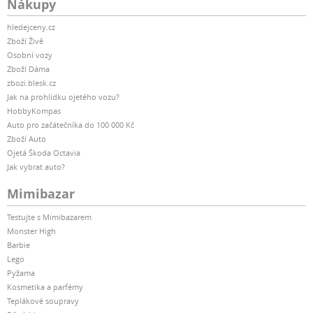
Nákupy
hledejceny.cz
Zboží Živě
Osobní vozy
Zboží Dáma
zbozi.blesk.cz
Jak na prohlídku ojetého vozu?
HobbyKompas
Auto pro začátečníka do 100 000 Kč
Zboží Auto
Ojetá Škoda Octavia
Jak vybrat auto?
Mimibazar
Testujte s Mimibazarem
Monster High
Barbie
Lego
Pyžama
Kosmetika a parfémy
Teplákové soupravy