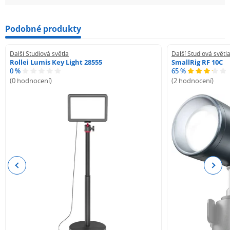
Podobné produkty
Další Studiová světla
Další Studiová světl
Rollei Lumis Key Light 28555
SmallRig RF 10C
0 %
65 %
(0 hodnocení)
(2 hodnocení)
Previous
Next