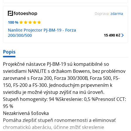
Doprava:
zdarma
100 %
Nanlite Projector PJ-BM-19 - Forza
200/300/500
15 490 Kč
Popis
Projekčné nástavce PJ-BM-19 sú kompatibilné so
svietidlami NANLITE s držiakom Bowens, bez problémov
zarovnané s Forza 200, Forza 300/300B, Forza 500, FS-
150, FS-200 a FS-300. Jednoduchým pripevnením k
svietidlu je možné výstup zvýšiť na inú úroveň.
Stupeň homogenity: 94 %Skreslenie: 0,5 %Presnosť CCT:
95 %
Nezakrivená šošovka
Pomáha zlepšiť stupeň rovnomernosti a eliminovať
chromatickú aberáciu, účinne znížiť skreslenie