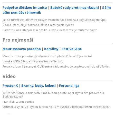
Podpořte dětskou imunitu
Babské rady proti nachlazení
S čím
vším pomůže rýmovník
Jak se zdravě zchladit v tropických vedrech: Co pomáhá a kdy už riskujete úpal
Úpal a úžeh: Jak je poznat a jak se z nich rychle vyléčit
Parazité v nás: Kterým se u nás líbí a kde v našem těle je můžeme najít?
Pro nejmenší
Mourissonova poradna
Komiksy
Festival ABC
Mourrisonova poradna: Je zdravé si čistit pleť v 11 letech? Jak na to?
Ukázka z GTA 6 bude mít premiéru na Netflixu
Forza Horizon 6 (recenze): Oblíbené arkádové závody se přesouvají do ulic Tokia!
Video
Prostor X
Branky, body, kokoti
Fortuna liga
Tvůrci StarDance o změnách: Proč budou porotci opět čtyři a čím přesvědčila
Burkiewiczová?
František Laurin pohřeb
Ochmelka vylezl ve Frýdku-Místku na 15 m vysokou lezeckou stěnu. (srpen 2026)