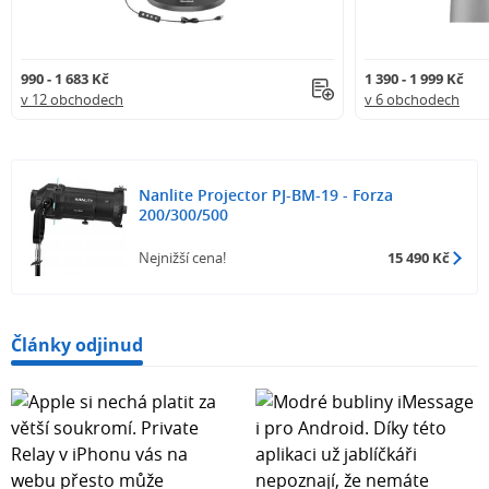
990 - 1 683 Kč
1 390 - 1 999 Kč
v 12 obchodech
v 6 obchodech
Nanlite Projector PJ-BM-19 - Forza
200/300/500
Nejnižší cena!
15 490 Kč
Články odjinud