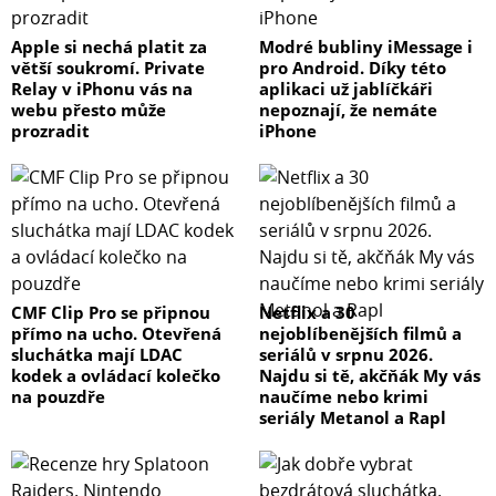
Apple si nechá platit za
Modré bubliny iMessage i
větší soukromí. Private
pro Android. Díky této
Relay v iPhonu vás na
aplikaci už jablíčkáři
webu přesto může
nepoznají, že nemáte
prozradit
iPhone
CMF Clip Pro se připnou
Netflix a 30
přímo na ucho. Otevřená
nejoblíbenějších filmů a
sluchátka mají LDAC
seriálů v srpnu 2026.
kodek a ovládací kolečko
Najdu si tě, akčňák My vás
na pouzdře
naučíme nebo krimi
seriály Metanol a Rapl