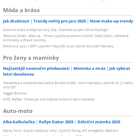
Móda a krása
Jak zhubnout
Trendy nehty pro jaro 2025
Nové make-up trendy
Gottova dcera zveřejnila nový klip: Charlotte je jako Olivie Rodrigo!
Televizní diváci, těšte se... Prima vytasila podzimní trumfy! Další Zrádci, oblíbené
kriminálky a žhavé novinky...
Milionový spor s DPP uzavřen? Nejvyšší soud odmítl dovolání Rencaru
Pro ženy a maminky
Nejčastější novoroční předsevzetí
Miminko a mráz
Jak vybírat
letní dovolenou
Hlasatelka a moderátorka Saskia Burešová (80) - Smrt manžela ji zdrtila! Co jí vrátilo
chuť žít?
Veggie Burritos
KVÍZ: Rafťáci. Otestujte své znalosti kultovní letní komedie
Auto-moto
Alko-kalkulačka
Rallye Dakar 2025
Dálniční známka 2025
Dacia, Ford i Suzuki zastavují linky. Vyschlý Dunaj drtí energetiku Balkánu