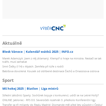
VÝBĚR
Aktuálně
Blesk Vánoce
Kalendář svátků 2025
INFO.cz
Marek Adamczyk: Jsem z něj zklamaný. Klempíř si hraje na ministra. Nestačí se tak
tvářit, musí zamakat
Smrt Češky (†14) v Alpách: Zemřela při túře s rodiči
Babišova dovolená: Kousek od oblíbené destinace Čechů a Onassisova ostrova
Sport
MS hokej 2025
Biatlon
Liga mistrů
Střední záložníci Sparty: Sochůrek bojuje s konkurencí, udrží se na Letné Hollý?
ONLINE: Jablonec - RFS 0:0. Severočeši rozehráli 3. předkolo Konferenční ligy
Transfer za tři miliardy do Realu Madrid: Diomande měl před lety působit v Česku!