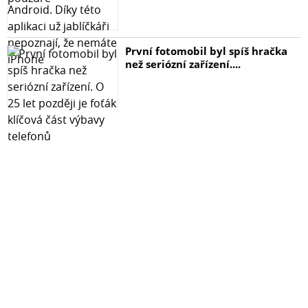
leteckého kufríka, vďaka čomu už bezpečnosť prepravy
nie je problémom.
Obsah balenia
První fotomobil byl spíš hračka
než seriózní zařízení....
19° šošovka pre projekčný nástavec s bajonetom
Bowens x 1
Bowens Mount projekčný nástavec bez objektívu x 1
Silikónový ochranný kryt x 1
GOBO vo veľkosti B x 4
GOBO rám x 1
Gélový rám x 1
Letový prípad x 1
Návod na použitie x 1