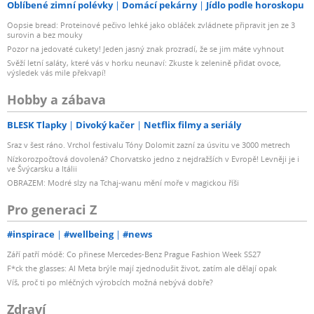
Oblíbené zimní polévky
Domácí pekárny
Jídlo podle horoskopu
Oopsie bread: Proteinové pečivo lehké jako obláček zvládnete připravit jen ze 3
surovin a bez mouky
Pozor na jedovaté cukety! Jeden jasný znak prozradí, že se jim máte vyhnout
Svěží letní saláty, které vás v horku neunaví: Zkuste k zelenině přidat ovoce,
výsledek vás mile překvapí!
Hobby a zábava
BLESK Tlapky
Divoký kačer
Netflix filmy a seriály
Sraz v šest ráno. Vrchol festivalu Tóny Dolomit zazní za úsvitu ve 3000 metrech
Nízkorozpočtová dovolená? Chorvatsko jedno z nejdražších v Evropě! Levněji je i
ve Švýcarsku a Itálii
OBRAZEM: Modré slzy na Tchaj-wanu mění moře v magickou říši
Pro generaci Z
#inspirace
#wellbeing
#news
Září patří módě: Co přinese Mercedes-Benz Prague Fashion Week SS27
F*ck the glasses: AI Meta brýle mají zjednodušit život, zatím ale dělají opak
Víš, proč ti po mléčných výrobcích možná nebývá dobře?
Zdraví