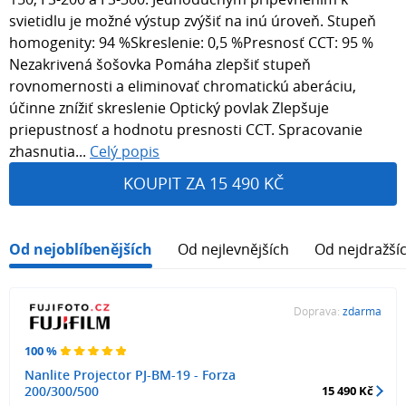
svietidlu je možné výstup zvýšiť na inú úroveň. Stupeň
homogenity: 94 %Skreslenie: 0,5 %Presnosť CCT: 95 %
Nezakrivená šošovka Pomáha zlepšiť stupeň
rovnomernosti a eliminovať chromatickú aberáciu,
účinne znížiť skreslenie Optický povlak Zlepšuje
priepustnosť a hodnotu presnosti CCT. Spracovanie
zhasnutia...
Celý popis
KOUPIT ZA 15 490 KČ
Od nejoblíbenějších
Od nejlevnějších
Od nejdražší
Doprava:
zdarma
100 %
Nanlite Projector PJ-BM-19 - Forza
200/300/500
15 490 Kč