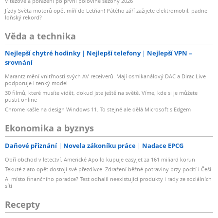
Vítězové a poražení po první polovině sezóny 2026
Jízdy Světa motorů opět míří do Letňan! Pátého září zažijete elektromobil, padne
loňský rekord?
Věda a technika
Nejlepší chytré hodinky
Nejlepší telefony
Nejlepší VPN –
srovnání
Marantz mění vnitřnosti svých AV receiverů. Mají osmikanálový DAC a Dirac Live
podporuje i tenký model
30 filmů, které musíte vidět, dokud jste ještě na světě. Víme, kde si je můžete
pustit online
Chrome kašle na design Windows 11. To stejné ale dělá Microsoft s Edgem
Ekonomika a byznys
Daňové přiznání
Novela zákoníku práce
Nadace EPCG
Obří obchod v letectví. Americké Apollo kupuje easyJet za 161 miliard korun
Tekuté zlato opět dostojí své přezdívce. Zdražení běžné potraviny brzy pocítí i Češi
AI místo finančního poradce? Test odhalil neexistující produkty i rady ze sociálních
sítí
Recepty