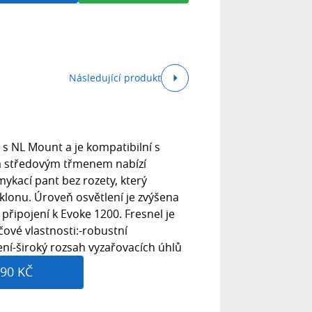
Následující produkt
 s NL Mount a je kompatibilní s
m středovým třmenem nabízí
mykací pant bez rozety, který
lonu. Úroveň osvětlení je zvýšena
řipojení k Evoke 1200. Fresnel je
íčové vlastnosti:-robustní
ní-široký rozsah vyzařovacích úhlů
90 KČ