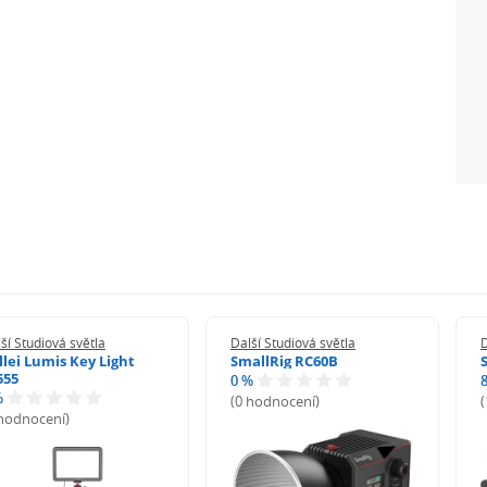
ší Studiová světla
Další Studiová světla
D
llei Lumis Key Light
SmallRig RC60B
555
0 %
%
(0 hodnocení)
 hodnocení)