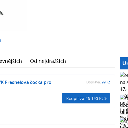
1
evnějších
Od nejdražších
Ur
YK Fresnelová čočka pro
Doprava:
99 Kč
Koupit za 26 190 Kč