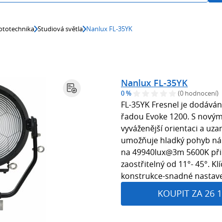
ototechnika
Studiová světla
Nanlux FL-35YK
Nanlux FL-35YK
0 %
(0 hodnocení)
FL-35YK Fresnel je dodáván
řadou Evoke 1200. S nový
vyváženější orientaci a uza
umožňuje hladký pohyb nák
na 49940lux@3m 5600K při p
zaostřitelný od 11°- 45°. Kl
konstrukce-snadné nastave
KOUPIT ZA 26 1