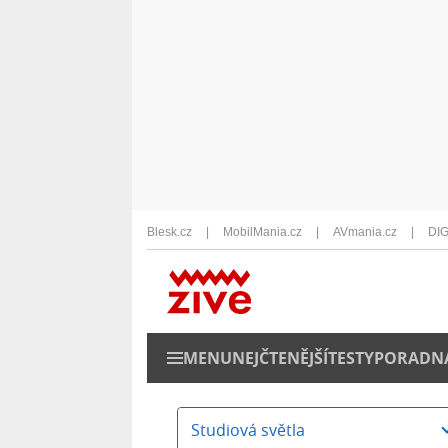
Blesk.cz
MobilMania.cz
AVmania.cz
DIG
MENU
NEJČTENĚJŠÍ
TESTY
PORADN
Studiová světla