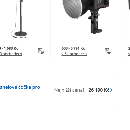
 - 1 683 Kč
603 - 5 791 Kč
2
10 obchodech
v 5 obchodech
snelová čočka pro
Nejnižší cena!
26 190 Kč