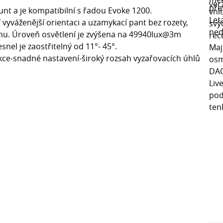
nt a je kompatibilní s řadou Evoke 1200.
yváženější orientaci a uzamykací pant bez rozety,
nu. Úroveň osvětlení je zvýšena na 49940lux@3m
snel je zaostřitelný od 11°- 45°.
ukce-snadné nastavení-široký rozsah vyzařovacích úhlů