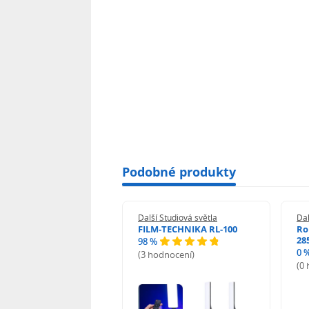
Podobné produkty
 Studiová světla
Další Studiová světla
Dal
un LED Molus X100
FILM-TECHNIKA RL-100
Ro
28
98 %
0 
(3 hodnocení)
odnocení)
(0