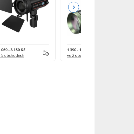
Next
 069 - 3 150 Kč
1 390 - 1 590 Kč
v 5 obchodech
ve 2 obchodech