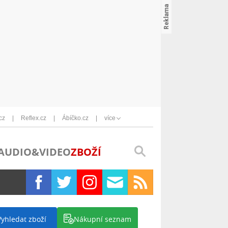
cz
Reflex.cz
Ábíčko.cz
více
AUDIO&VIDEO
ZBOŽÍ
Vyhledat zboží
Nákupní seznam