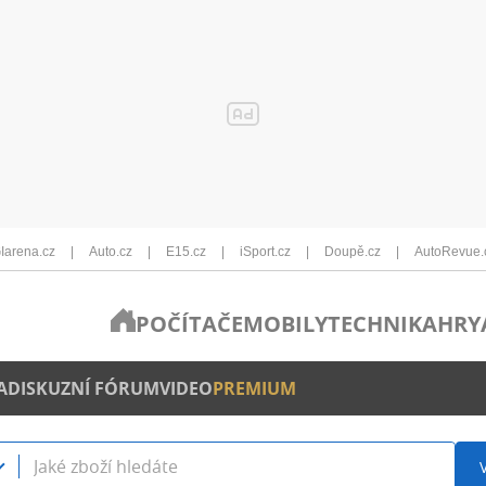
Iarena.cz
Auto.cz
E15.cz
iSport.cz
Doupě.cz
AutoRevue.
POČÍTAČE
MOBILY
TECHNIKA
HRY
A
DISKUZNÍ FÓRUM
VIDEO
PREMIUM