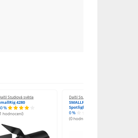
alší Studiová světla
Další Studiová světla
SmallRig 4280
SMALLRIG 6376 SP Air
Spotlight
80 %
0 %
(1 hodnocení)
(0 hodnocení)