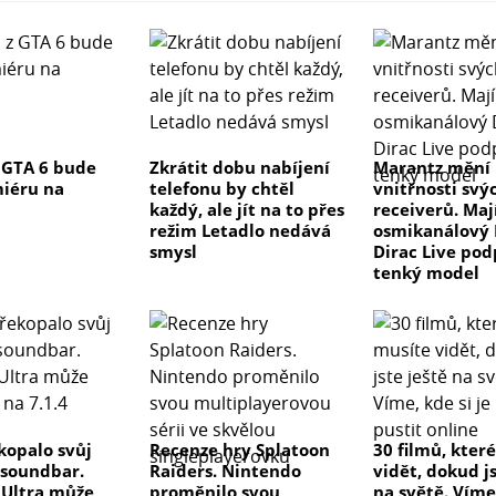
 GTA 6 bude
Zkrátit dobu nabíjení
Marantz mění
iéru na
telefonu by chtěl
vnitřnosti svý
každý, ale jít na to přes
receiverů. Maj
režim Letadlo nedává
osmikanálový 
smysl
Dirac Live pod
tenký model
kopalo svůj
Recenze hry Splatoon
30 filmů, kter
 soundbar.
Raiders. Nintendo
vidět, dokud js
e Ultra může
proměnilo svou
na světě. Víme