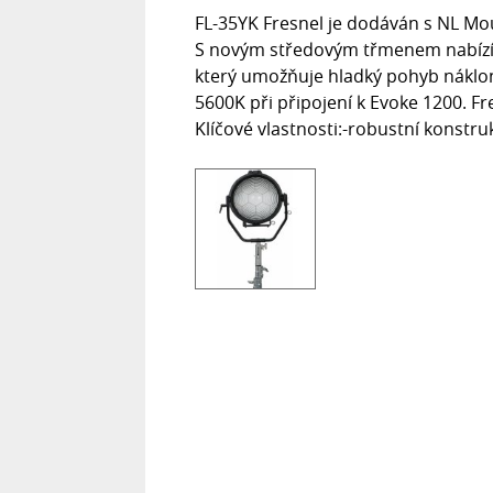
FL-35YK Fresnel je dodáván s NL Mou
S novým středovým třmenem nabízí v
který umožňuje hladký pohyb náklo
5600K při připojení k Evoke 1200. Fre
Klíčové vlastnosti:-robustní konstr