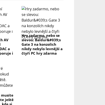
Hry zadarmo, nebo se
ch AV
slevou: Baldur&#039;s
í
Gate 3 na konzolích
DAC a
nikdy nebylo levnější a
poruje i
čtyři PC hry zdarma
é musíte
te ještě
, kde si