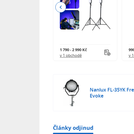
Previous
 - 7 017 Kč
1 790 - 2 990 Kč
990
obchodech
v 1 obchodě
v 
Nanlux FL-35YK Fre
Evoke
Články odjinud