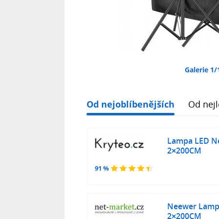
Galerie 1/
Od nejoblíbenějších
Od nejl
Lampa LED Ne
2×200CM
91 %
Neewer Lampa
2×200CM