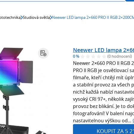
ototechnika
Studiová světla
Neewer LED lampa 2×660 PRO II RGB 2×200C
Neewer LED lampa 2×6
0 %
(0 hodnocení)
Neewer 2×660 PRO II RGB 
PRO II RGB je osvětlovací s
filmaře, kteří chtějí mít ú
a stabilní provoz za všech
nichž každá nabízí nastavite
vysoký CRI 97+, několik zaj
provoz bez blikání. Je to d
fotografování! V balení najd
nastavitelnou výškou od...
KOUPIT ZA 5 2