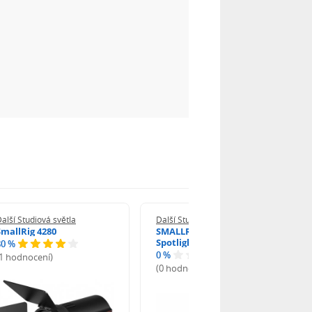
alší Studiová světla
Další Studiová světla
SmallRig 4280
SMALLRIG 6376 SP Air
Spotlight
80 %
0 %
(1 hodnocení)
(0 hodnocení)