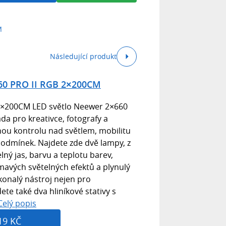
M
Následující produkt
60 PRO II RGB 2×200CM
2×200CM LED světlo Neewer 2×660
ada pro kreativce, fotografy a
plnou kontrolu nad světlem, mobilitu
 podmínek. Najdete zde dvě lampy, z
lný jas, barvu a teplotu barev,
ímavých světelných efektů a plynulý
okonalý nástroj nejen pro
ete také dva hliníkové stativy s
Celý popis
19 KČ