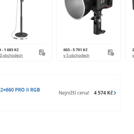
 - 1 683 Kč
603 - 5 791 Kč
2
10 obchodech
v 5 obchodech
2×660 PRO II RGB
Nejnižší cena!
4 574 Kč