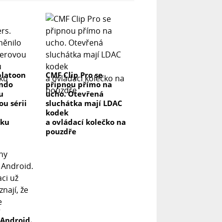
platoon
CMF Clip Pro se
endo
připnou přímo na
u
ucho. Otevřená
u sérii
sluchátka mají LDAC
kodek
vku
a ovládací kolečko na
pouzdře
y
 Android.