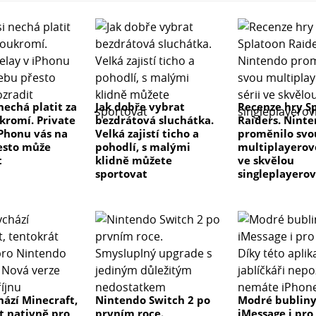
nechá platit za
Jak dobře vybrat
Recenze hry S
ukromí. Private
bezdrátová sluchátka.
Raiders. Nint
iPhonu vás na
Velká zajistí ticho a
proměnilo svo
esto může
pohodlí, s malými
multiplayerovo
t
klidně můžete
ve skvělou
sportovat
singleplayero
hází Minecraft,
Nintendo Switch 2 po
Modré bublin
t nativně pro
prvním roce.
iMessage i pro