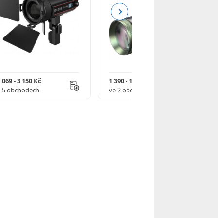
Next
 069 - 3 150 Kč
1 390 - 1 590 Kč
v 5 obchodech
ve 2 obchodech