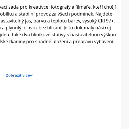
í sada pro kreativce, fotografy a filmaře, kteří chtějí
bilitu a stabilní provoz za všech podmínek. Najdete
astavitelný jas, barvu a teplotu barev, vysoký CRI 97+,
 a plynulý provoz bez blikání. Je to dokonalý nástroj
jdete také dva hliníkové stativy s nastavitelnou výškou
dské tkaniny pro snadné uložení a přepravu vybavení.
00 luxů (ve vzdálenosti 0,5 m) poskytují intenzivní a
Zobrazit více
97+ zaručuje přirozenou reprodukci barev. Zároveň je
 pro oči a bez nepříjemného blikání. Díky tomu se
žadujících barevnou stálost záběrů a opakovatelné
avit jas (v rozsahu 0-100 %) a barvu (v režimu HSI).
(3200-5600 K) - od teplého portrétního osvětlení až po
. Kromě toho máte k dispozici celou sadu speciálních
itka, Hasičské auto, Ohňostroj, Blesk, Párty,
obrazovka.