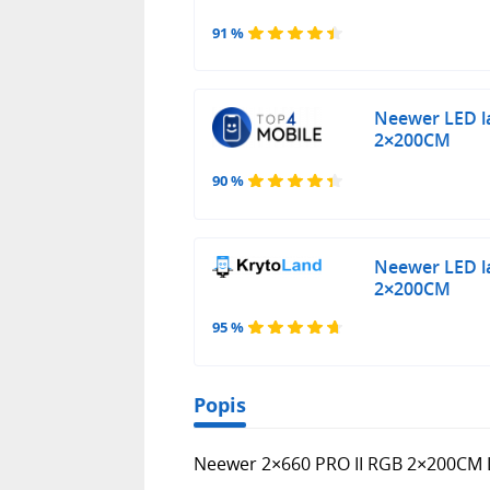
91 %
Neewer LED l
2×200CM
90 %
Neewer LED l
2×200CM
95 %
Popis
Neewer 2×660 PRO II RGB 2×200CM 