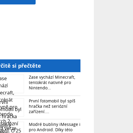
čitě si přečtěte
Zase vychází Minecraft,
tentokrát nativně pro
Nintendo...
První fotomobil byl spíš
hračka než seriózní
zařízení....
Modré bubliny iMessage i
pro Android. Díky této