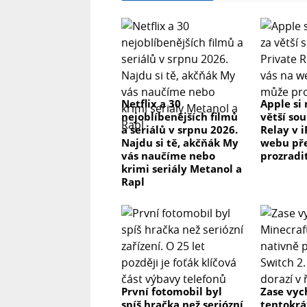
660 PRO II RGB
Model
10105684
Jas
Netflix a 30
Apple si 
nejoblíbenějších filmů
větší so
a seriálů v srpnu 2026.
Relay v 
7000 lux @ 0,5 m
Najdu si tě, akčňák My
webu př
vás naučíme nebo
prozradi
Rozsah barevné teploty
krimi seriály Metanol a
Rapl
3200-5600 K
Nastavení jasu
0-100%
První fotomobil byl
Zase vyc
Provozní režimy
spíš hračka než seriózní
tentokrá