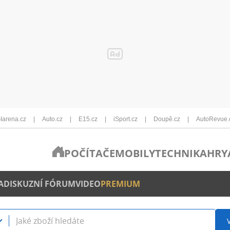
Iarena.cz
Auto.cz
E15.cz
iSport.cz
Doupě.cz
AutoRevue.
POČÍTAČE
MOBILY
TECHNIKA
HRY
A
DISKUZNÍ FÓRUM
VIDEO
PREMIUM