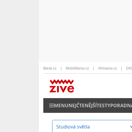
Blesk.cz
MobilMania.cz
AVmania.cz
DIG
MENU
NEJČTENĚJŠÍ
TESTY
PORADN
Studiová světla