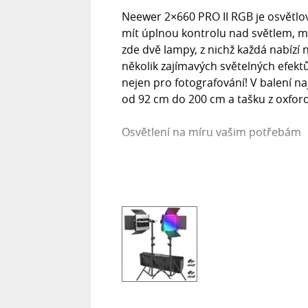
Neewer 2×660 PRO II RGB je osvětlovac
mít úplnou kontrolu nad světlem, mo
zde dvě lampy, z nichž každá nabízí n
několik zajímavých světelných efektů
nejen pro fotografování! V balení na
od 92 cm do 200 cm a tašku z oxfor
Osvětlení na míru vašim potřebám
Lampy s výkonem až 50 W a jasem 7 0
rovnoměrné osvětlení, zatímco CRI 
světlo generované lampami příjemné
sada dobře osvědčuje v situacích vy
výsledky. Lampy rovněž umožňují nast
Můžete také nastavit teplotu barev 
neutrální nebo studené filmové tóny
režimů, například Policejní auto, San
Paparazzi, Světlo svíček a Televizní 