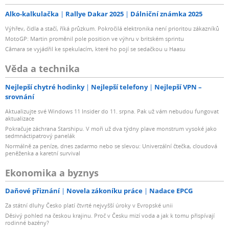
Alko-kalkulačka
Rallye Dakar 2025
Dálniční známka 2025
Výhřev, čidla a stačí, říká průzkum. Pokročilá elektronika není prioritou zákazníků
MotoGP: Martin proměnil pole position ve výhru v britském sprintu
Câmara se vyjádřil ke spekulacím, které ho pojí se sedačkou u Haasu
Věda a technika
Nejlepší chytré hodinky
Nejlepší telefony
Nejlepší VPN –
srovnání
Aktualizujte své Windows 11 Insider do 11. srpna. Pak už vám nebudou fungovat
aktualizace
Pokračuje záchrana Starshipu. V moři už dva týdny plave monstrum vysoké jako
sedmnáctipatrový panelák
Normálně za peníze, dnes zadarmo nebo se slevou: Univerzální čtečka, cloudová
peněženka a karetní survival
Ekonomika a byznys
Daňové přiznání
Novela zákoníku práce
Nadace EPCG
Za státní dluhy Česko platí čtvrté nejvyšší úroky v Evropské unii
Děsivý pohled na českou krajinu. Proč v Česku mizí voda a jak k tomu přispívají
rodinné bazény?