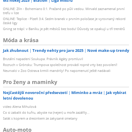
MS hokej 2025
Biatlon
Liga mistrů
ONLINE: Zlín - Bohemians 0:1. Pražané po půli vedou. Mirvald zaznamenal první
trefu v lize
ONLINE: Teplice - Plzeň 3:4. Sedm branek v prvním poločase je vyrovnaný rekord
české ligy
Gning se trápí: v Baníku je pět měsíců bez bodu! Důvody se opakují u tří trenérů
Móda a krása
Jak zhubnout
Trendy nehty pro jaro 2025
Nové make-up trendy
Brutální napadení Soukupa. Právník Agáty promluvil
Rozruch v Grónsku: Trumpova společnost provádí ropné vrty bez povolení!
Neurvalci v Zoo Ostrava krmili mandrily! Po napomenutí ještě nadávali
Pro ženy a maminky
Nejčastější novoroční předsevzetí
Miminko a mráz
Jak vybírat
letní dovolenou
video Alena Mihulová
Co si zabalit do kufru, abyste na (nejen) u moře zazářily...
Salát s koprem a dresinkem ze zakysané smetany
Auto-moto