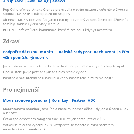
#inspirace
#wellbeing
#news
Pop Culture Wrap: Ariana Grande promluvila o svém ústupu z veřejného života a
Sophia z KATSEYE si dává pauzu od skupiny
Alt news: MGK v tom zas lítá, Jared Leto byl obviněný ze sexuálního obtěžování a
zemřely Bonnie Tyler a Mary Morello
RECEPT: Perfektní letní kombinace, které tě zchladí, i kdybys nechtěl*a
Zdraví
Podpořte dětskou imunitu
Babské rady proti nachlazení
S čím
vším pomůže rýmovník
Jak se zdravě zchladit v tropických vedrech: Co pomáhá a kdy už riskujete úpal
Úpal a úžeh: Jak je poznat a jak se z nich rychle vyléčit
Parazité v nás: Kterým se u nás líbí a kde v našem těle je můžeme najít?
Pro nejmenší
Mourissonova poradna
Komiksy
Festival ABC
Mourrisonova poradna: Jsem líná a nic se mi nechce dělat: Kdy jde o únavu a kdy
o lenost?
Česká společnost ornitologická slaví 100 let: Jak chrání ptáky v ČR?
Vyzkoušejte český kyberpunk. V Netspectre se stanete elitním hackerem
napadajícím korporátní sítě