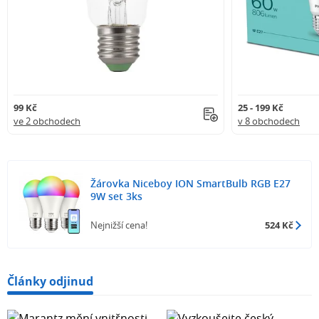
99 Kč
25 - 199 Kč
ve 2 obchodech
v 8 obchodech
Žárovka Niceboy ION SmartBulb RGB E27
9W set 3ks
Nejnižší cena!
524 Kč
Články odjinud