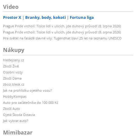
Video
Prostor X
Branky, body, kokoti
Fortuna liga
Prague Pride vrcholí: Tisíce lidí v ulicích, jde duhový průvod! (8. srpna 2026)
Prague Pride vrcholí: Tisíce lidí v ulicích, jde duhový průvod! (8. srpna 2026)
Hra světel na fasádě slavné vily: Tugendhat slaví 25 let na seznamu UNESCO
Nákupy
hledejceny.cz
Zboží Živě
Osobní vozy
Zboží Dáma
zbozi.blesk.cz
Jak na prohlídku ojetého vozu?
HobbyKompas
Auto pro začátečníka do 100 000 Kč
Zboží Auto
Ojetá Škoda Octavia
Jak vybrat auto?
Mimibazar