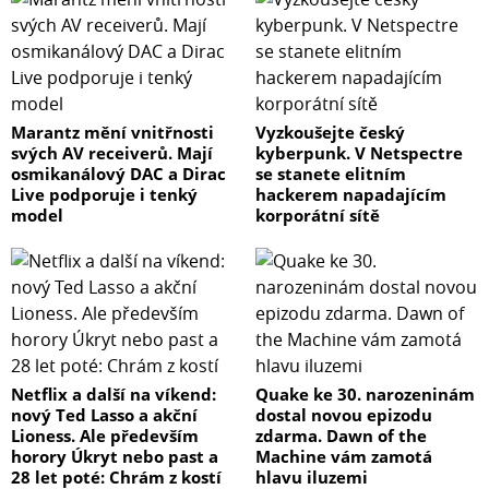
Marantz mění vnitřnosti
Vyzkoušejte český
svých AV receiverů. Mají
kyberpunk. V Netspectre
osmikanálový DAC a Dirac
se stanete elitním
Live podporuje i tenký
hackerem napadajícím
model
korporátní sítě
Netflix a další na víkend:
Quake ke 30. narozeninám
nový Ted Lasso a akční
dostal novou epizodu
Lioness. Ale především
zdarma. Dawn of the
horory Úkryt nebo past a
Machine vám zamotá
28 let poté: Chrám z kostí
hlavu iluzemi