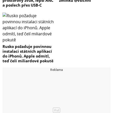
prostorový zvuk, lepší ANC
zmínku @všichni
a poslech přes USB-C
Rusko požaduje povinnou
instalaci státních aplikací
do iPhonů. Apple odmítl,
teď čelí miliardové pokutě