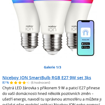
Galerie 1/3
Niceboy ION SmartBulb RGB E27 9W set 3ks
87 %
(6 hodnocení)
Chytrá LED žárovka s příkonem 9 W a paticí E27 přinese
do vaší domácnosti hned několik pozitivních změn –
ušetří energii, navodí tu správnou atmosféru a můžete ji
ovládat přes mobilní aplikaci Niceboy ION nebo pomocí