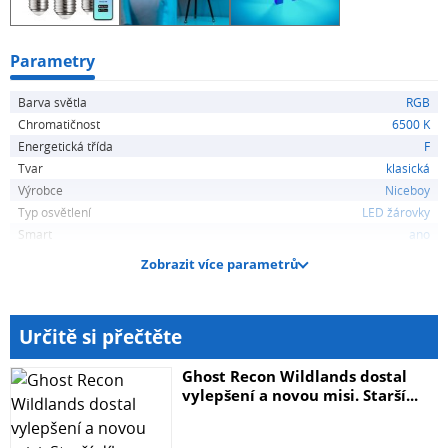
disponují světelným tokem 806 lumenů. Inteligentní
osvětlení Niceboy ION vám dává miliony a miliony
možností, jak váš domov ještě více zútulnit.
Parametry
Barva světla
RGB
Životnost až 25...
Chromatičnost
6500 K
Energetická třída
F
Tvar
klasická
Výrobce
Niceboy
Typ osvětlení
LED žárovky
Smart
ano
Zobrazit více parametrů
Určitě si přečtěte
Ghost Recon Wildlands dostal
vylepšení a novou misi. Starší...