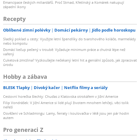
Emancipace českých miliardářů. Proč Strnad, Křetínský a Komárek nakupují
západní ikony
Recepty
Oblíbené zimní polévky
Domácí pekárny
Jídlo podle horoskopu
Sladký poklad u cesty: Využijte letní špendlíky do tvarohového koláče, marmelády
nebo kompotu
Domácí kečup pečený v troubě: Vyžaduje minimum práce a chutná lépe než
vařený
Cuketová zmrzlina? Vyzkoušejte nečekaný letní hit a geniální způsob, jak zpracovat
úrodu
Hobby a zábava
BLESK Tlapky
Divoký kačer
Netflix filmy a seriály
Cestovní horečka šlechty: Chuďas z Klatovska otrokářem v Jižní Americe
Filip Vondrášek: V Jižní Americe si lidé plují životem mnohem lehčeji, věci tolik
neřeší
Osvěžení ve Schladmingu: Lamy, ferraty i koulovačka v létě jsou jen pár hodin
autem
Pro generaci Z