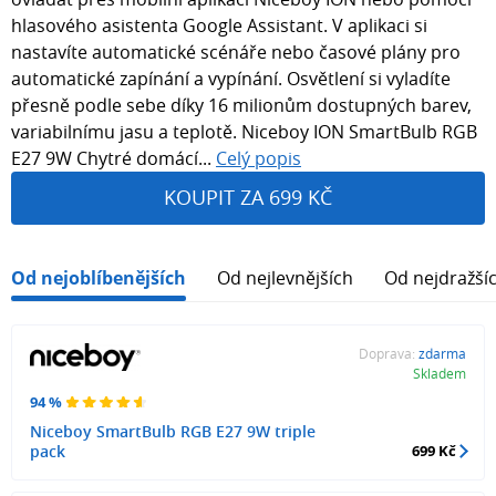
hlasového asistenta Google Assistant. V aplikaci si
nastavíte automatické scénáře nebo časové plány pro
automatické zapínání a vypínání. Osvětlení si vyladíte
přesně podle sebe díky 16 milionům dostupných barev,
variabilnímu jasu a teplotě. Niceboy ION SmartBulb RGB
E27 9W Chytré domácí...
Celý popis
KOUPIT ZA 699 KČ
Od nejoblíbenějších
Od nejlevnějších
Od nejdražší
Doprava:
zdarma
Skladem
94 %
Niceboy SmartBulb RGB E27 9W triple
pack
699 Kč