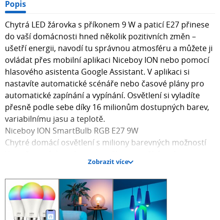
Popis
Chytrá LED žárovka s příkonem 9 W a paticí E27 přinese
do vaší domácnosti hned několik pozitivních změn –
ušetří energii, navodí tu správnou atmosféru a můžete ji
ovládat přes mobilní aplikaci Niceboy ION nebo pomocí
hlasového asistenta Google Assistant. V aplikaci si
nastavíte automatické scénáře nebo časové plány pro
automatické zapínání a vypínání. Osvětlení si vyladíte
přesně podle sebe díky 16 milionům dostupných barev,
variabilnímu jasu a teplotě.
Niceboy ION SmartBulb RGB E27 9W
Chytré domácí osvětlení s miliony barevných možností
Vytvořte si dokonalou atmosféru ve vaší domácnosti s
Zobrazit více
chytrými žárovkami Niceboy ION SmartBulb RGB E27 9W.
Vybírat můžete z obrovské palety 16 milionů odstínů
barev a kompletní škály teploty bílé barvy. Kromě
odstínu samotné barvy je k dispozici nastavení i jasu,
sytosti a teploty v rozmezí 2700-6500 K. Žárovky