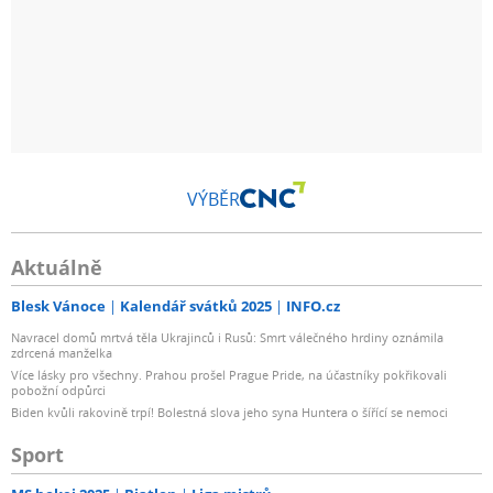
VÝBĚR
Aktuálně
Blesk Vánoce
Kalendář svátků 2025
INFO.cz
Navracel domů mrtvá těla Ukrajinců i Rusů: Smrt válečného hrdiny oznámila
zdrcená manželka
Více lásky pro všechny. Prahou prošel Prague Pride, na účastníky pokřikovali
pobožní odpůrci
Biden kvůli rakovině trpí! Bolestná slova jeho syna Huntera o šířící se nemoci
Sport