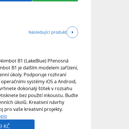
Následující produkt
 Niimbot B1 (LakeBlue) Přenosná
imbot B1 je dalším modelem zařízení,
enní úkoly. Podporuje rozhraní
 operačními systémy iOS a Android,
vrhnete dokonalý štítek v rozsahu
ytisknete bez použití inkoustu. Buďte
enních úkolů. Kreativní návrhy
j pro vaše kreativní projekty.
opis
9 KČ