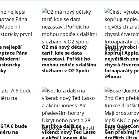
 nejlepší
O2 má nový dětský
Čínští výrobci
aptace Pána
tarif, kde se data
kopírují Apple
 Moderní
nezastaví. Pořídit ho
největších zn
istoricky
mohou rodiče s dalšími
chystá čtverco
oky
službami v O2 Spolu
fotoaparáty p
iPhonu
 GTA 6 bude
Netflix a další na
Bose QuietCom
iéru na
víkend: nový Ted Lasso
Gen přebírají 
a akční Lioness. Ale
dražších Ultra.