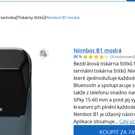
 technika
Tiskárny štítků
Niimbot B1 modrá
Niimbot B1 modrá
88 %
(4 hodnocení)
Bezdrátová tiskárna štítků
termální tiskárna štítků Ni
které zjednodušuje každod
Bluetooth a spolupracuje s
takže z telefonu snadno na
šířky 15-60 mm a poté jej v
kreativní při plnění každod
Niimbot B1 je úžasný nástro
Aplikace obsahuje...
Celý p
KOUPIT ZA 74