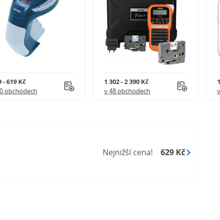
 - 619 Kč
1 302 - 2 390 Kč
1
20 obchodech
v 48 obchodech
Nejnižší cena!
629 Kč