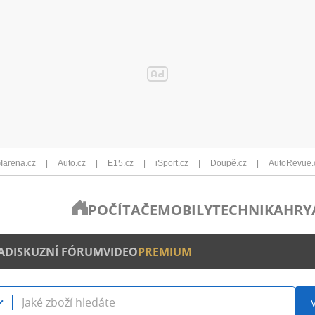
Iarena.cz
Auto.cz
E15.cz
iSport.cz
Doupě.cz
AutoRevue.
POČÍTAČE
MOBILY
TECHNIKA
HRY
A
DISKUZNÍ FÓRUM
VIDEO
PREMIUM