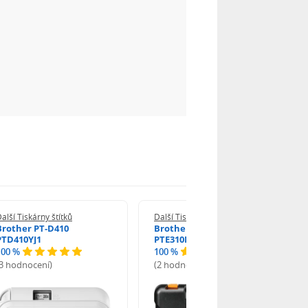
alší Tiskárny štítků
Další Tiskárny štítků
Brother PT-D410
Brother PT-E310BTVP
PTD410YJ1
PTE310BTVPQL1
100 %
100 %
(3 hodnocení)
(2 hodnocení)