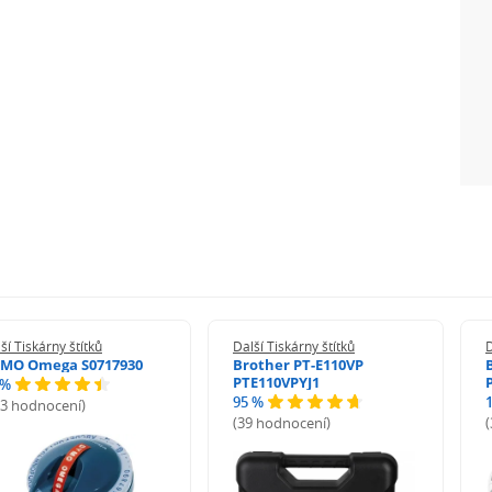
Ah zajišťuje dlouhou výdrž a přiložený kabel USB-C
 a kompaktní konstrukci (293 g) je Niimbot B1 ideální
énu.
ší Tiskárny štítků
Další Tiskárny štítků
D
MO Omega S0717930
Brother PT-E110VP
PTE110VPYJ1
 %
95 %
13 hodnocení)
(39 hodnocení)