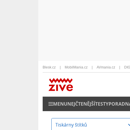
Blesk.cz
MobilMania.cz
AVmania.cz
DIG
MENU
NEJČTENĚJŠÍ
TESTY
PORADN
Tiskárny štítků