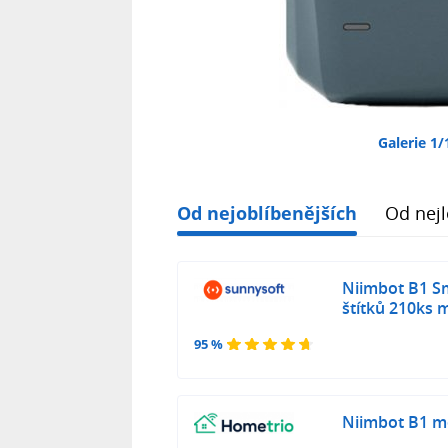
Galerie 1/
Od nejoblíbenějších
Od nejl
Niimbot B1 Sm
štítků 210ks
95 %
Niimbot B1 m