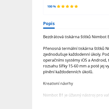
100 %
Popis
Bezdrátová tiskárna štítků Niimbot 
Přenosná termální tiskárna štítků N
zjednodušuje každodenní úkoly. Pod
operačními systémy iOS a Android, t
rozsahu šířky 15-60 mm a poté jej vy
plnění každodenních úkolů.
Kreativní návrhy
Niimbot B1 je úžasný nástroj pro vaš
které najdete široký výběr ikon, tab
Úspěšně vytisknete štítky souvisejíc