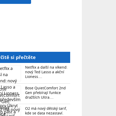
čitě si přečtěte
Netflix a další na víkend:
nový Ted Lasso a akční
Lioness....
Bose QuietComfort 2nd
Gen přebírají funkce
dražších Ultra....
O2 má nový dětský tarif,
kde se data nezastaví.