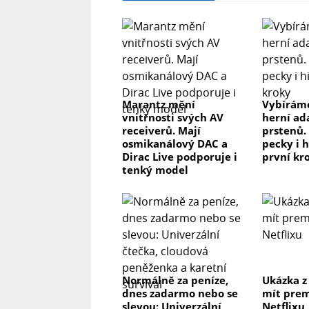
Připojení: 1:
Bluetooth, Type-C
Model:
Marantz mění
Vybíráme
vnitřnosti svých AV
herní ad
NIIMBOT B1
receiverů. Mají
prstenů.
osmikanálový DAC a
pecky i h
Dirac Live podporuje i
první kr
Hmotnost:
tenký model
293g
Vstup:
5VDC, 1A
Normálně za peníze,
Ukázka z
Způsob tisku:
dnes zadarmo nebo se
mít prem
slevou: Univerzální
Netflixu