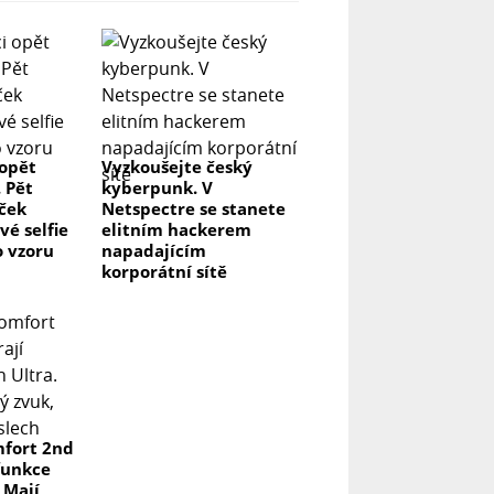
 opět
Vyzkoušejte český
. Pět
kyberpunk. V
aček
Netspectre se stanete
vé selfie
elitním hackerem
o vzoru
napadajícím
korporátní sítě
fort 2nd
funkce
 Mají