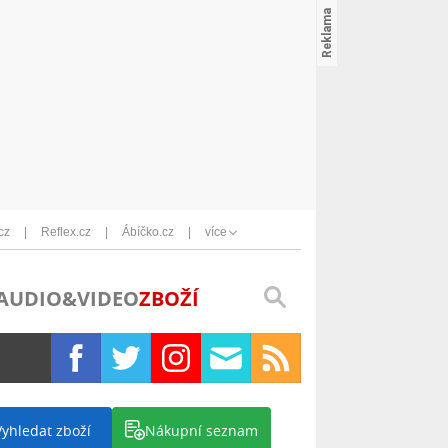
cz
Reflex.cz
Ábíčko.cz
více
AUDIO&VIDEO
ZBOŽÍ
Vyhledat zboží
Nákupní seznam