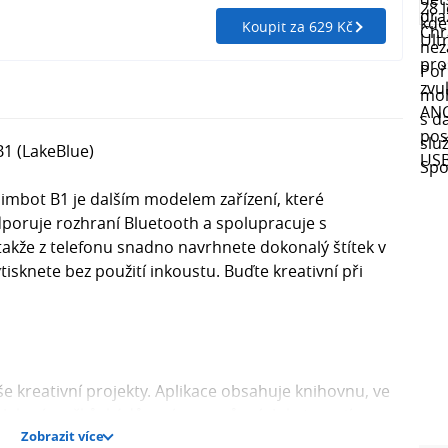
Koupit za 629 Kč
B1 (LakeBlue)
iimbot B1 je dalším modelem zařízení, které
poruje rozhraní Bluetooth a spolupracuje s
akže z telefonu snadno navrhnete dokonalý štítek v
tisknete bez použití inkoustu. Buďte kreativní při
e kreativní projekty. Aplikace obsahuje knihovnu, ve
ulek, rámečků, kódů a písem z různých kategorií.
Zobrazit více
í s různými potřebami - visačky do obchodů, štítky na