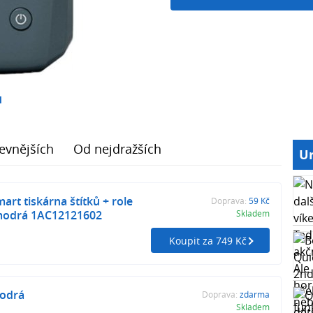
1
evnějších
Od nejdražších
Ur
art tiskárna štítků + role
Doprava:
59 Kč
 modrá 1AC12121602
Skladem
Koupit za 749 Kč
odrá
Doprava:
zdarma
Skladem