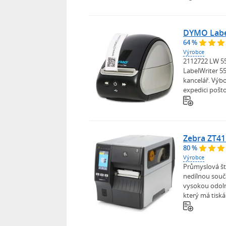
DYMO Labe
64 %
Výrobce
2112722 LW 55
LabelWriter 55
kancelář. Výb
expedici poštov
Zebra ZT41
80 %
Výrobce
Průmyslová št
nedílnou souč
vysokou odoln
který má tiská