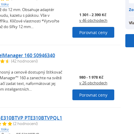
 tisku
 až do 12 mm. Obsahuje adaptér
Zo
1 301 - 2 390 Kč
oudu, kazetu s páskou. Vše v
v 46 obchodech
říku. Klíčové vlastnosti *Vytvořte
Vl
až do šířky 12 mm...
Porovnat ceny
lManager 160 S0946340
(42 hodnocení)
enosný a cenově dostupný štítkovač
980 - 1 978 Kč
anager™ 160 a zanechte na světě
v 26 obchodech
tačí zadat text, naformátovat jej
 inteligentních...
Porovnat ceny
T-E310BTVP PTE310BTVPQL1
(2 hodnocení)
 tisku