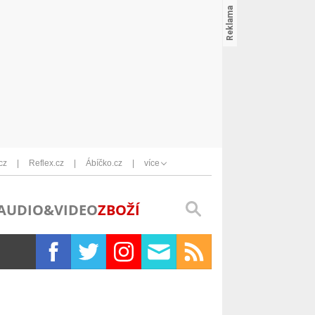
cz
Reflex.cz
Ábíčko.cz
více
AUDIO&VIDEO
ZBOŽÍ