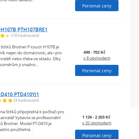
Porovnat ceny
T-H107B PTH107BRE1
(10 hodnocení)
 štítků Brother P-touch H107B je
490 - 702 Kč
ík nejen do domácnosti, ale i pro
v 8 obchodech
anceláři nebo třeba ve skladu. Díky
změrům ji snadno...
Porovnat ceny
-D410 PTD410YJ1
(3 hodnocení)
na štítků připojitelná k počítači pro
1 126 - 2 203 Kč
ancelář Vybavte se profesionální
v 32 obchodech
ků Brother. Model PT-D410 je
adno použitelná...
Porovnat ceny