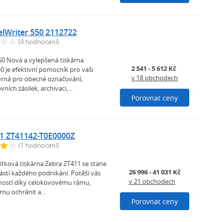
lWriter 550 2112722
(4 hodnocení)
0 Nová a vylepšená tiskárna
2 541 - 5 612 Kč
0 je efektivní pomocník pro vaši
v 18 obchodech
orná pro obecné označování,
ních zásilek, archivaci,...
Porovnat ceny
1 ZT41142-T0E0000Z
(1 hodnocení)
ítková tiskárna Zebra ZT411 se stane
26 996 - 41 031 Kč
ástí každého podnikání. Potěší vás
v 21 obchodech
ostí díky celokovovému rámu,
rnu ochránit a...
Porovnat ceny