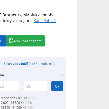
E-Brother.cz, Miroluk a mnoha
odukty v kategorii:
Kancelářská
í
Nákupní seznam
Filtrovat zboží
(1435 produktů)
na
Ok
Méně než 7 000 Kč
(296)
7 000 - 13 500 Kč
(279)
13 500 - 21 000 Kč
(289)