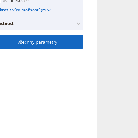
150 mm/sec
(7)
brazit více možností (29)
astnosti
Všechny parametry