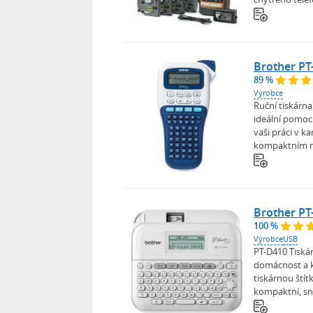
Brother P
89 %
Výrobce
Ruční tiskárna
ideální pomocn
vaši práci v k
kompaktním ro
Brother PT
100 %
Výrobce
USB
PT-D410 Tiskár
domácnost a k
tiskárnou štít
kompaktní, sn