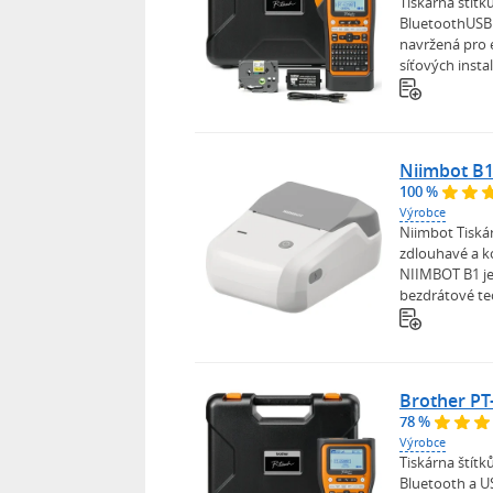
Tiskárna štít
BluetoothUSB 
navržená pro e
síťových instal
Niimbot B1
100 %
Výrobce
Niimbot Tiská
zdlouhavé a k
NIIMBOT B1 je 
bezdrátové tec
Brother P
78 %
Výrobce
Tiskárna štít
Bluetooth a U