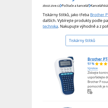
zbozi.zive.cz
Počítače a kancelář
Kancelářská
Tiskárny štítků, jako třeba
Brother 
dalších. Vybírejte produkty podle pa
technika
. Nakupujte výhodně a z p
Tiskárny štítků
Brother P
97 %
Výrobce
Získejte kont
uspořádejte d
Brother P-tou
pomocník je na