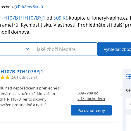
 technika
Tiskárny štítků
PT-H107B PTH107BYJ1
od
509 Kč
koupíte u ToneryNaplne.cz, 
rametrů: Rychlost tisku, Vlastnosti. Prohlédněte si i další pr
ohodlí domova.
Vyhledat zbož
T-H107B PTH107BYJ1
(56 hodnocení)
rolu nad nepořádkem a přehledně si
Ce
509 - 709 Kč
omácnost s ručním štítkovačem
v 13 obchodech
ch PT-H107B. Tento šikovný
vržen pro snadné a rychlé...
Porovnat ceny