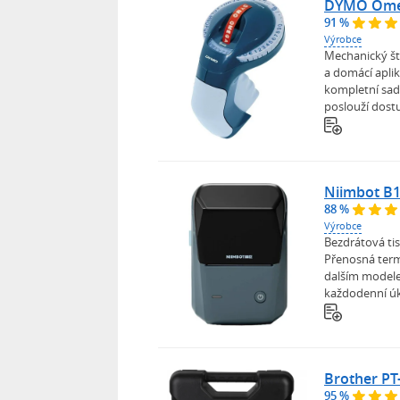
DYMO Ome
91 %
Výrobce
Mechanický ští
a domácí apli
kompletní sadu
poslouží dostu
Niimbot B
88 %
Výrobce
Bezdrátová tis
Přenosná term
dalším modele
každodenní úk
Brother PT
95 %