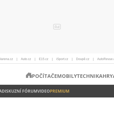
Iarena.cz
Auto.cz
E15.cz
iSport.cz
Doupě.cz
AutoRevue.
POČÍTAČE
MOBILY
TECHNIKA
HRY
A
DISKUZNÍ FÓRUM
VIDEO
PREMIUM