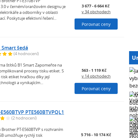
ků Brother PT-E310BTVP
3 677 - 6 664 Kč
3.0 v černém/oranžovém designu je
v 34 obchodech
lektrikáře a odborníky v oblasti
ací. Poskytuje efektivní řešení...
Porovnat ceny
 Smart šedá
(4 hodnocení)
Ur
rna štítků B1 Smart Zapomeňte na
563 - 1 119 Kč
omplikované procesy tisku etiket. S
v 14 obchodech
tisk etiket hračkou díky její
hnologii a vynikajícím...
Porovnat ceny
T-E560BTVP PTE560BTVPQL1
(2 hodnocení)
ků Brother PT-E560BTVP s rozhraním
5 716 - 10 174 Kč
SB umožňuje rychlý tisk