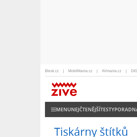
Blesk.cz
MobilMania.cz
AVmania.cz
DIG
MENU
NEJČTENĚJŠÍ
TESTY
PORADN
Tiskárny štítků