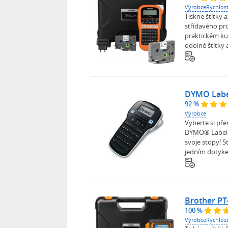
Výrobce
Rychlost
Tiskne štítky
střídavého pr
praktickém kuf
odolné štítky 
DYMO Labe
92 %
Výrobce
Vyberte si př
DYMO® LabelM
svoje stopy! S
jedním dotykem
Brother P
100 %
Výrobce
Rychlost