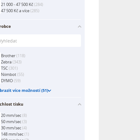
21 000 - 47 500 Kč
(284)
47 500 Kč a více
(285)
robce
Brother
(118)
Zebra
(343)
TSC
(301)
Niimbot
(55)
DYMO
(59)
brazit více možností (51)
chlost tisku
20 mm/sec
(8)
50 mm/sec
(3)
30 mm/sec
(4)
148 mm/sec
(1)