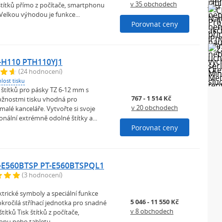
v 35 obchodech
štítků přímo z počítače, smartphonu
Velkou výhodou je funkce...
Porovnat ceny
-H110 PTH110YJ1
(24 hodnocení)
lost tisku
 štítků pro pásky TZ 6-12 mm s
767 - 1 514 Kč
žnostmi tisku vhodná pro
v 20 obchodech
alé kanceláře. Vytvořte si svoje
ionální extrémně odolné štítky a...
Porovnat ceny
T-E560BTSP PT-E560BTSPQL1
(3 hodnocení)
trické symboly a speciální funkce
5 046 - 11 550 Kč
kročilá stříhací jednotka pro snadné
v 8 obchodech
títků Tisk štítků z počítače,
onu nebo tabletu...