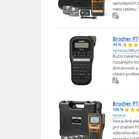
samolepících 
nebo tabletu. 
Brother PT
94 %
Výrobce
USB
Rych
Ruční tiskárna
rozsáhlými mo
domácnosti a m
vlastní profes
Brother P
100 %
Výrobce
Vestavěné elek
pro značení Po
odstraňování š
chytrého telef