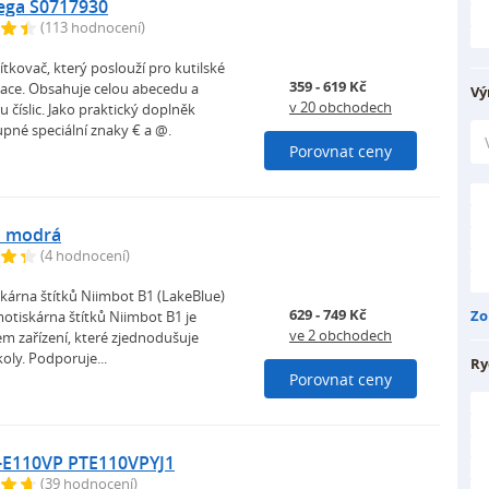
ga S0717930
(113 hodnocení)
tkovač, který poslouží pro kutilské
359 - 619 Kč
kace. Obsahuje celou abecedu a
Vý
v 20 obchodech
 číslic. Jako praktický doplněk
pné speciální znaky € a @.
Porovnat ceny
1 modrá
(4 hodnocení)
kárna štítků Niimbot B1 (LakeBlue)
629 - 749 Kč
Zo
otiskárna štítků Niimbot B1 je
ve 2 obchodech
m zařízení, které zjednodušuje
oly. Podporuje...
Ry
Porovnat ceny
-E110VP PTE110VPYJ1
(39 hodnocení)