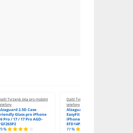
alší Tvrzená skla pro mobilní
Další Tvrzená skla pro mobilní
elefony
telefony
Alzaguard 2.5D Case
Alzaguard 2.5D Glass
Friendly Glass pro iPhone
EasyFit DustFree pro
6 Pro / 17 / 17 Pro AGD-
iPhone 16 Pro / 17 AGD-
TGF263P2
EFD14P3
79 %
77 %