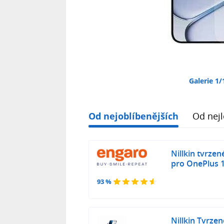
Galerie 1/
Od nejoblíbenějších
Od nejl
Nillkin tvrze
pro OnePlus 
93 %
Nillkin Tvrze