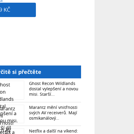
9 KČ
čitě si přečtěte
Ghost Recon Wildlands
dostal vylepšení a novou
misi. Starší...
Marantz mění vnitřnosti
svých AV receiverů. Mají
osmikanálový...
Netflix a další na víkend: