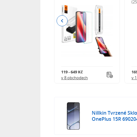
odnocení)
(2
Previous
Kč
119 - 649 Kč
16
 obchodech
v 8 obchodech
v 
Nillkin Tvrzené Sk
OnePlus 15R 69020