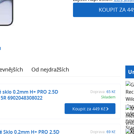
KOUPIT ZA 44
1
evnějších
Od nejdražších
Ur
né sklo 0.2mm H+ PRO 2.5D
Doprava:
65 Kč
15R 6902048308022
Skladem
Koupit za 449 Kč
né Sklo 0.2mm H+ PRO 2.5D
Doprava:
69 Kč