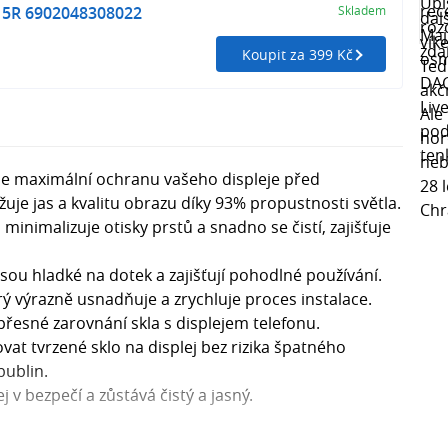
15R 6902048308022
Skladem
Koupit za 399 Kč
uje maximální ochranu vašeho displeje před
uje jas a kvalitu obrazu díky 93% propustnosti světla.
 minimalizuje otisky prstů a snadno se čistí, zajišťuje
sou hladké na dotek a zajišťují pohodlné používání.
rý výrazně usnadňuje a zrychluje proces instalace.
 přesné zarovnání skla s displejem telefonu.
t tvrzené sklo na displej bez rizika špatného
bublin.
j v bezpečí a zůstává čistý a jasný.