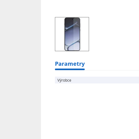
- Tvrdost 9H
- Zaoblené hrany: 2.5D
- Instalační aplikátor v balení
- Lepící vrstva po celé ploše skla
- Sklo kryje jen rovnou část displeje
- Antireflexní a oleofobní vrstva
- 93% propustnost světla
Parametry
Výrobce