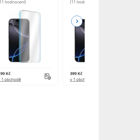
(11 hodnocení)
(11 hodnocení)
Next
199 Kč
399 Kč
v 1 obchodě
v 1 obchodě