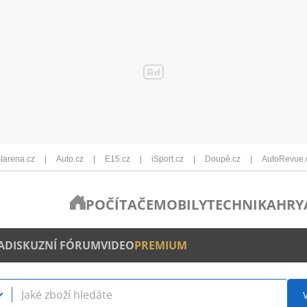
Iarena.cz
Auto.cz
E15.cz
iSport.cz
Doupě.cz
AutoRevue.
POČÍTAČE
MOBILY
TECHNIKA
HRY
A
DISKUZNÍ FÓRUM
VIDEO
PREMIUM