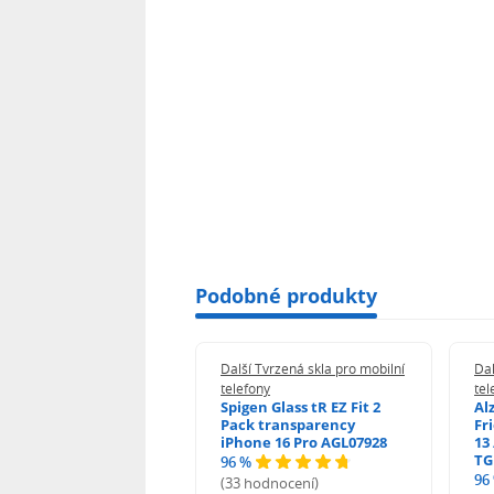
Podobné produkty
 Tvrzená skla pro mobilní
Další Tvrzená skla pro mobilní
Dal
ony
telefony
tel
guard 2.5D Glass
Spigen Glass tR EZ Fit 2
Al
Fit DustFree pro
Pack transparency
Fr
ne 17 Pro Max AGD-
iPhone 16 Pro AGL07928
13 
479BDAP3
TG
96 %
96
(33 hodnocení)