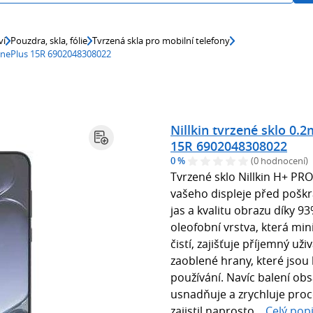
ví
Pouzdra, skla, fólie
Tvrzená skla pro mobilní telefony
 OnePlus 15R 6902048308022
Nillkin tvrzené sklo 0
15R 6902048308022
0 %
(0 hodnocení)
Tvrzené sklo Nillkin H+ PR
vašeho displeje před poškr
jas a kvalitu obrazu díky 93
oleofobní vrstva, která min
čistí, zajišťuje příjemný uži
zaoblené hrany, které jsou 
používání. Navíc balení obs
usnadňuje a zrychluje proce
zajistil naprosto...
Celý pop