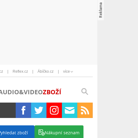
cz
Reflex.cz
Ábíčko.cz
více
AUDIO&VIDEO
ZBOŽÍ
Vyhledat zboží
Nákupní seznam