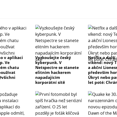
o v aplikaci
Vyzkoušejte český
Netflix a další
p. Ve
kyberpunk. V
víkend: nový T
vém chatu
Netspectre se stanete
a akční Lioness
oužívat
elitním hackerem
především hor
všichni
napadajícím
Úkryt nebo pas
korporátní sítě
let poté: Chrá