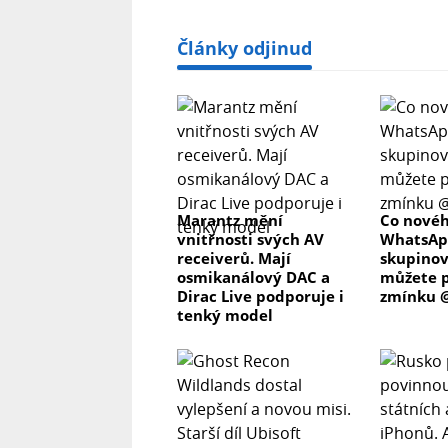
Články odjinud
Marantz mění
Co novéh
vnitřnosti svých AV
WhatsAp
receiverů. Mají
skupino
osmikanálový DAC a
můžete p
Dirac Live podporuje i
zmínku @
tenký model