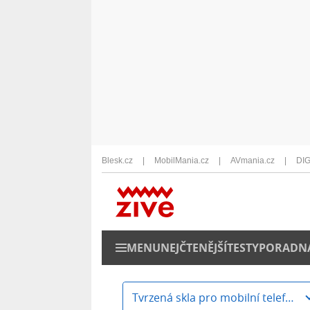
Blesk.cz
MobilMania.cz
AVmania.cz
DIG
MENU
NEJČTENĚJŠÍ
TESTY
PORADN
Tvrzená skla pro mobilní telefony