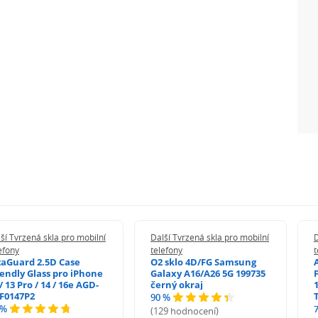
ší Tvrzená skla pro mobilní
Další Tvrzená skla pro mobilní
D
efony
telefony
t
zaGuard 2.5D Case
O2 sklo 4D/FG Samsung
iendly Glass pro iPhone
Galaxy A16/A26 5G 199735
/ 13 Pro / 14 / 16e AGD-
černý okraj
1
F0147P2
90 %
 %
(129 hodnocení)