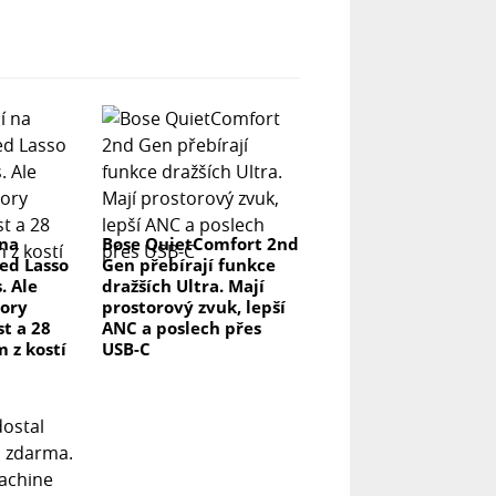
 na
Bose QuietComfort 2nd
ed Lasso
Gen přebírají funkce
. Ale
dražších Ultra. Mají
ory
prostorový zvuk, lepší
t a 28
ANC a poslech přes
m z kostí
USB-C