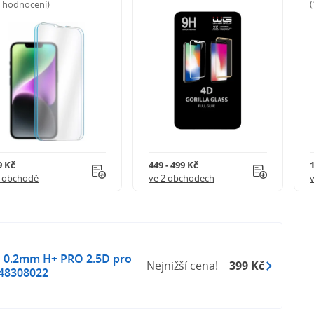
5 hodnocení)
9 Kč
449 - 499 Kč
1 obchodě
ve 2 obchodech
lo 0.2mm H+ PRO 2.5D pro
Nejnižší cena!
399 Kč
48308022