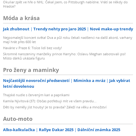
Okuliar zpět ve hře o NHL: Čekal jsem, co Pittsburgh nabídne. Vrátí se někdy do
Hradce?
Móda a krása
Jak zhubnout
Trendy nehty pro jaro 2025
Nové make-up trendy
Nejpomalejší koncert světa! Dva a půl roku čekali nadšenci na další akord, varhany
mají hrát přes 600 let
Havárie v Praze 6: Tisíce lidí bez vody!
Skromné narozeniny manželky prince Harryho: Oslavu Meghan sabotovali psi!
Místo dárků ukázala figuru
Pro ženy a maminky
Nejčastější novoroční předsevzetí
Miminko a mráz
Jak vybírat
letní dovolenou
Thajské nudle s červeným kari a paprikami
Kamila Nývltová (37): Občas potřebuji mít ve všem pravdu...
Děti by neměly jíst houby! Je to pravda? Záleží na věku a množství
Auto-moto
Alko-kalkulačka
Rallye Dakar 2025
Dálniční známka 2025