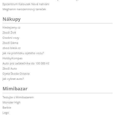
Epicentrum Kalousek Nové nahrání
Meghanin narozeninový taneček
Nákupy
hledejceny.cz
Zboží Živě
Osobní vozy
Zboží Dáma
zbozi.blesk.cz
Jak na prohlídku ojetého vozu?
HobbyKompas
Auto pro začátečníka do 100 000 Kč
Zboží Auto
Ojetá Škoda Octavia
Jak vybrat auto?
Mimibazar
Testujte s Mimibazarem
Monster High
Barbie
Lego