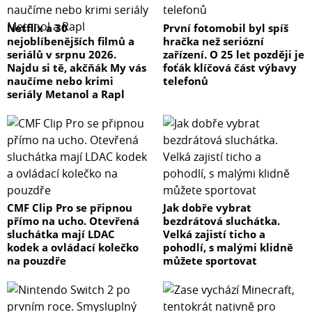
Netflix a 30
První fotomobil byl spíš
nejoblíbenějších filmů a
hračka než seriózní
seriálů v srpnu 2026.
zařízení. O 25 let později je
Najdu si tě, akčňák My vás
foťák klíčová část výbavy
naučíme nebo krimi
telefonů
seriály Metanol a Rapl
CMF Clip Pro se připnou
Jak dobře vybrat
přímo na ucho. Otevřená
bezdrátová sluchátka.
sluchátka mají LDAC
Velká zajistí ticho a
kodek a ovládací kolečko
pohodlí, s malými klidně
na pouzdře
můžete sportovat