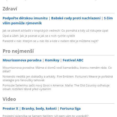
Zdraví
Podpořte dětskou imunitu
Babské rady proti nachlazení
S čím
vším pomůže rýmovník
Jak se zdravě zchladit v tropických vedrech: Co pomáhá a kdy už riskujete úpal
Úpal a úžeh: Jak je poznat a jak se z nich rychle vyléčit
Parazité v nás: Kterým se u nás líbí a kde v našem těle je můžeme najít?
Pro nejmenší
Mourissonova poradna
Komiksy
Festival ABC
Mourrisonova poradna: Máma si domů vodí kamarádku, kterou nemám ráda. Co
dělat?
Nintendo nedělá jen skákačky a arkády. Fire Emblem: Fortune's Weave je pořádná
strategie pro fanoušky tahovek
Pomozte Salierimu začít nový život v Americe. Mafia: The Old Country odhaluje
obsah rozšíření těsně před vydáním
Video
Prostor X
Branky, body, kokoti
Fortuna liga
Poslední sklenička se Samem Neillem: Už jsem vám to vyprávěl?