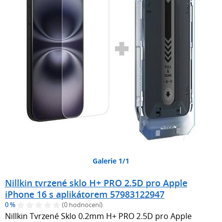
Galerie 1/1
Nillkin tvrzené sklo H+ PRO 2.5D pro Apple
iPhone 16 s aplikátorem 57983122947
0 %
(0 hodnocení)
Nillkin Tvrzené Sklo 0.2mm H+ PRO 2.5D pro Apple