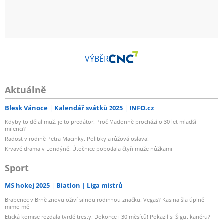
VÝBĚR
Aktuálně
Blesk Vánoce
Kalendář svátků 2025
INFO.cz
Kdyby to dělal muž, je to predátor! Proč Madonně prochází o 30 let mladší
milenci?
Radost v rodině Petra Macinky: Polibky a růžová oslava!
Krvavé drama v Londýně: Útočnice pobodala čtyři muže nůžkami
Sport
MS hokej 2025
Biatlon
Liga mistrů
Brabenec v Brně znovu oživí silnou rodinnou značku. Vegas? Kasina šla úplně
mimo mě
Etická komise rozdala tvrdé tresty: Dokonce i 30 měsíců! Pokazil si Šigut kariéru?