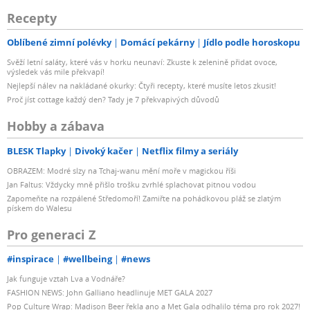
Recepty
Oblíbené zimní polévky
Domácí pekárny
Jídlo podle horoskopu
Svěží letní saláty, které vás v horku neunaví: Zkuste k zelenině přidat ovoce,
výsledek vás mile překvapí!
Nejlepší nálev na nakládané okurky: Čtyři recepty, které musíte letos zkusit!
Proč jíst cottage každý den? Tady je 7 překvapivých důvodů
Hobby a zábava
BLESK Tlapky
Divoký kačer
Netflix filmy a seriály
OBRAZEM: Modré slzy na Tchaj-wanu mění moře v magickou říši
Jan Faltus: Vždycky mně přišlo trošku zvrhlé splachovat pitnou vodou
Zapomeňte na rozpálené Středomoří! Zamiřte na pohádkovou pláž se zlatým
pískem do Walesu
Pro generaci Z
#inspirace
#wellbeing
#news
Jak funguje vztah Lva a Vodnáře?
FASHION NEWS: John Galliano headlinuje MET GALA 2027
Pop Culture Wrap: Madison Beer řekla ano a Met Gala odhalilo téma pro rok 2027!