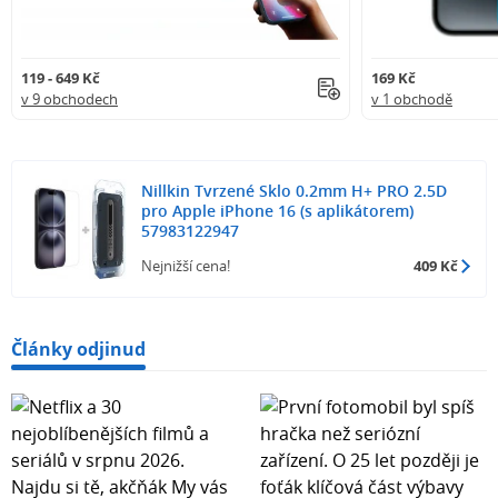
119 - 649 Kč
169 Kč
v 9 obchodech
v 1 obchodě
Nillkin Tvrzené Sklo 0.2mm H+ PRO 2.5D
pro Apple iPhone 16 (s aplikátorem)
57983122947
Nejnižší cena!
409 Kč
Články odjinud