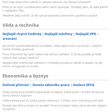
Proč mají auta hrdlo nádrže či nabíjecí zásuvku na různých stranách?
Pérez je se svým comebackem zatím velmi spokojen. Dokázal jsem, že stále patřím
k nejlepším, říká
Hledáme zlatý ročník: 25 let vývoje asistentů a emisních systémů v autech
Věda a technika
Nejlepší chytré hodinky
Nejlepší telefony
Nejlepší VPN –
srovnání
Jak dobře vybrat bezdrátová sluchátka. Velká zajistí ticho a pohodlí, s malými
klidně můžete sportovat
První fotomobil byl spíš hračka než seriózní zařízení. O 25 let později je foťák
klíčová část výbavy telefonů
Nejslavnější overclocker odstranil z chladiče procesoru větrák a nasadil na něj
komín. Fungovalo to skvěle
Ekonomika a byznys
Daňové přiznání
Novela zákoníku práce
Nadace EPCG
Český byznysový tandem expanduje na Západ. Získal podíl v britské zbrojovce,
konkurentovi Explosie
Inflace klesla pod cíl, sazby přesto zůstanou. V Česku nyní rozhoduje jiné číslo
Dostali jste dům a chcete ho prodat? Pozor na detail, který vás bude stát majlant
na daních