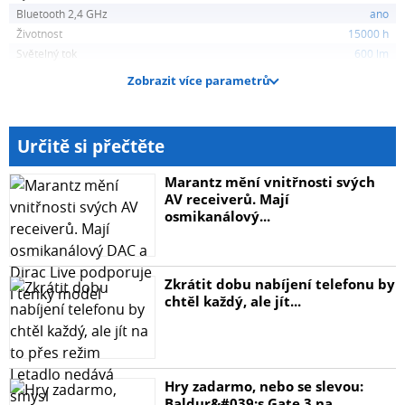
Bluetooth 2,4 GHz
ano
Životnost
15000 h
Světelný tok
600 lm
Zobrazit více parametrů
Určitě si přečtěte
Marantz mění vnitřnosti svých
AV receiverů. Mají
osmikanálový...
Zkrátit dobu nabíjení telefonu by
chtěl každý, ale jít...
Hry zadarmo, nebo se slevou:
Baldur&#039;s Gate 3 na