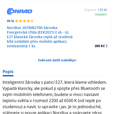
Doprava:
120 Kč
Skladem
95 %
Nordlux 2070082700 žárovka
Energetická třída (EEK2021) E (A - G)
E27 klasická žárovka teplá až studená
bílá ovládání přes mobilní aplikaci,
stmívatelná 1 ks
265 Kč
Zobrazit další nabídky
Popis
Inteligentní žárovka s paticí E27, která klame vzhledem.
Vypadá klasicky, ale pokud ji spojíte přes Bluetooth se
svým mobilním telefonem, budete si moci nastavit
teplotu světla v rozmezí 2200 až 6500 K (od teplé po
studenou) a navíc si upravíte i jas. Je to jednoduché,
stáhnete si pouze aplikaci Nordlux a spárujete zdroj.