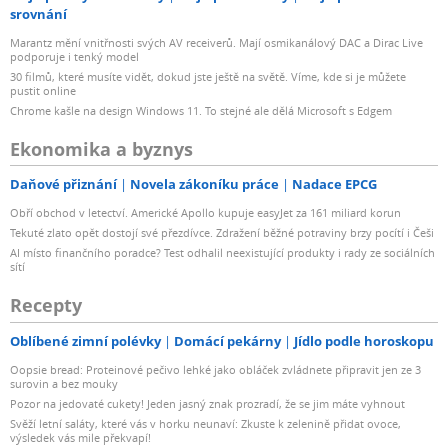
srovnání
Marantz mění vnitřnosti svých AV receiverů. Mají osmikanálový DAC a Dirac Live
podporuje i tenký model
30 filmů, které musíte vidět, dokud jste ještě na světě. Víme, kde si je můžete
pustit online
Chrome kašle na design Windows 11. To stejné ale dělá Microsoft s Edgem
Ekonomika a byznys
Daňové přiznání
Novela zákoníku práce
Nadace EPCG
Obří obchod v letectví. Americké Apollo kupuje easyJet za 161 miliard korun
Tekuté zlato opět dostojí své přezdívce. Zdražení běžné potraviny brzy pocítí i Češi
AI místo finančního poradce? Test odhalil neexistující produkty i rady ze sociálních
sítí
Recepty
Oblíbené zimní polévky
Domácí pekárny
Jídlo podle horoskopu
Oopsie bread: Proteinové pečivo lehké jako obláček zvládnete připravit jen ze 3
surovin a bez mouky
Pozor na jedovaté cukety! Jeden jasný znak prozradí, že se jim máte vyhnout
Svěží letní saláty, které vás v horku neunaví: Zkuste k zelenině přidat ovoce,
výsledek vás mile překvapí!