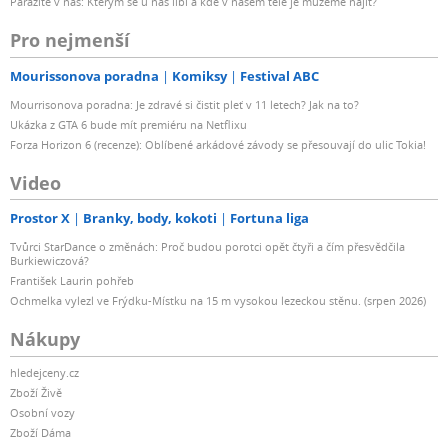
Parazité v nás: Kterým se u nás líbí a kde v našem těle je můžeme najít?
Pro nejmenší
Mourissonova poradna
Komiksy
Festival ABC
Mourrisonova poradna: Je zdravé si čistit pleť v 11 letech? Jak na to?
Ukázka z GTA 6 bude mít premiéru na Netflixu
Forza Horizon 6 (recenze): Oblíbené arkádové závody se přesouvají do ulic Tokia!
Video
Prostor X
Branky, body, kokoti
Fortuna liga
Tvůrci StarDance o změnách: Proč budou porotci opět čtyři a čím přesvědčila
Burkiewiczová?
František Laurin pohřeb
Ochmelka vylezl ve Frýdku-Místku na 15 m vysokou lezeckou stěnu. (srpen 2026)
Nákupy
hledejceny.cz
Zboží Živě
Osobní vozy
Zboží Dáma