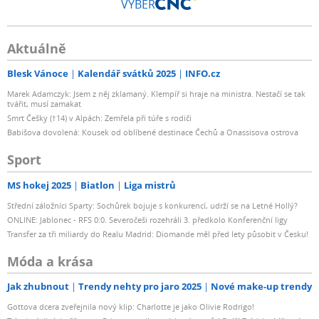
VÝBĚR
Aktuálně
Blesk Vánoce
Kalendář svátků 2025
INFO.cz
Marek Adamczyk: Jsem z něj zklamaný. Klempíř si hraje na ministra. Nestačí se tak
tvářit, musí zamakat
Smrt Češky (†14) v Alpách: Zemřela při túře s rodiči
Babišova dovolená: Kousek od oblíbené destinace Čechů a Onassisova ostrova
Sport
MS hokej 2025
Biatlon
Liga mistrů
Střední záložníci Sparty: Sochůrek bojuje s konkurencí, udrží se na Letné Hollý?
ONLINE: Jablonec - RFS 0:0. Severočeši rozehráli 3. předkolo Konferenční ligy
Transfer za tři miliardy do Realu Madrid: Diomande měl před lety působit v Česku!
Móda a krása
Jak zhubnout
Trendy nehty pro jaro 2025
Nové make-up trendy
Gottova dcera zveřejnila nový klip: Charlotte je jako Olivie Rodrigo!