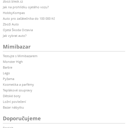
zbozi.blesk.cz
Jak na prohlídku ojetého vozu?
HobbyKompas
Auto pro začátečníka do 100 000 Kč
Zboží Auto
Ojetá Škoda Octavia
Jak vybrat auto?
Mimibazar
Testujte s Mimibazarem
Monster High
Barbie
Lego
Pyžama
Kosmetika a parfémy
Teplákové soupravy
Dětské boty
Ložní povlečení
Bazar nábytku
Doporučujeme
Starjob