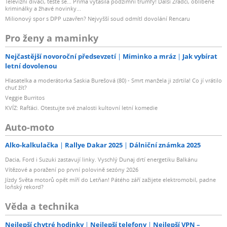
Televizní diváci, těšte se... Prima vytasila podzimní trumfy! Další Zrádci, oblíbené
kriminálky a žhavé novinky...
Milionový spor s DPP uzavřen? Nejvyšší soud odmítl dovolání Rencaru
Pro ženy a maminky
Nejčastější novoroční předsevzetí
Miminko a mráz
Jak vybírat
letní dovolenou
Hlasatelka a moderátorka Saskia Burešová (80) - Smrt manžela ji zdrtila! Co jí vrátilo
chuť žít?
Veggie Burritos
KVÍZ: Rafťáci. Otestujte své znalosti kultovní letní komedie
Auto-moto
Alko-kalkulačka
Rallye Dakar 2025
Dálniční známka 2025
Dacia, Ford i Suzuki zastavují linky. Vyschlý Dunaj drtí energetiku Balkánu
Vítězové a poražení po první polovině sezóny 2026
Jízdy Světa motorů opět míří do Letňan! Pátého září zažijete elektromobil, padne
loňský rekord?
Věda a technika
Nejlepší chytré hodinky
Nejlepší telefony
Nejlepší VPN –