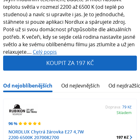
teplotu světla v rozmezí 2200 až 6500 K (od teplé po
studenou) a navíc si upravíte i jas. Je to jednoduché,
stáhnete si pouze aplikaci Nordlux a spárujete zdroj.
Poté už si svou domácnost přizpůsobíte dle aktuálních
potřeb. K večeři, kdy se sejde celá rodina nastavíte jasné
světlo a ke svému oblíbenému filmu jas ztlumíte a už jen
relaxujete....
Celý popis
KOUPIT ZA 197 KČ
Od nejoblíbenějších
Od nejlevnějších
Od nejdražší
Doprava:
79 Kč
Skladem
96 %
NORDLUX Chytrá žárovka E27 4,7W
2200-6500K 2070082700
197 Kč