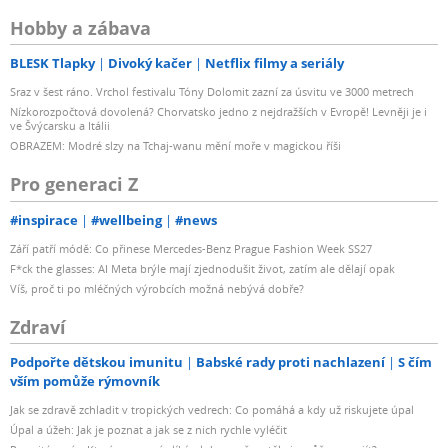
Hobby a zábava
BLESK Tlapky
Divoký kačer
Netflix filmy a seriály
Sraz v šest ráno. Vrchol festivalu Tóny Dolomit zazní za úsvitu ve 3000 metrech
Nízkorozpočtová dovolená? Chorvatsko jedno z nejdražších v Evropě! Levněji je i
ve Švýcarsku a Itálii
OBRAZEM: Modré slzy na Tchaj-wanu mění moře v magickou říši
Pro generaci Z
#inspirace
#wellbeing
#news
Září patří módě: Co přinese Mercedes-Benz Prague Fashion Week SS27
F*ck the glasses: AI Meta brýle mají zjednodušit život, zatím ale dělají opak
Víš, proč ti po mléčných výrobcích možná nebývá dobře?
Zdraví
Podpořte dětskou imunitu
Babské rady proti nachlazení
S čím
vším pomůže rýmovník
Jak se zdravě zchladit v tropických vedrech: Co pomáhá a kdy už riskujete úpal
Úpal a úžeh: Jak je poznat a jak se z nich rychle vyléčit