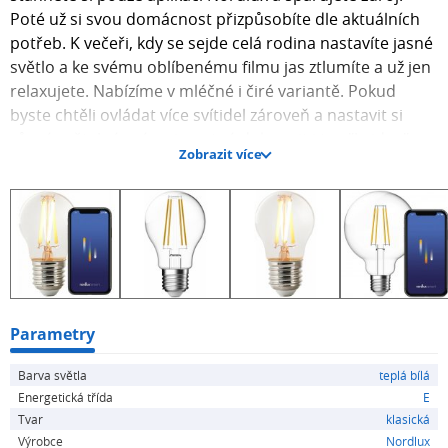
Poté už si svou domácnost přizpůsobíte dle aktuálních
potřeb. K večeři, kdy se sejde celá rodina nastavíte jasné
světlo a ke svému oblíbenému filmu jas ztlumíte a už jen
relaxujete. Nabízíme v mléčné i čiré variantě. Pokud
byste chtěli ovládat více svítidel zároveň a nastavit si
různé světelné scény, je nutné dokoupit i tzv. "bridge",
Zobrazit více
který funguje na Wi-fi a který máme samozřejmě také v
nabídce.
Parametry
Barva světla
teplá bílá
Energetická třída
E
Tvar
klasická
Výrobce
Nordlux