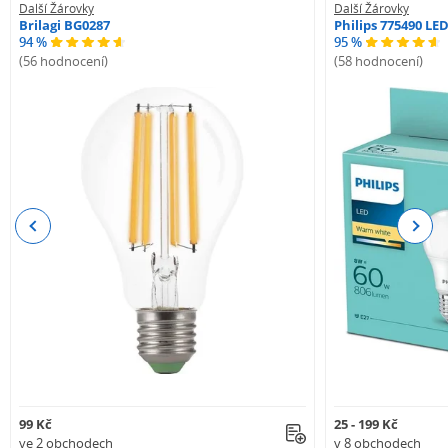
Další Žárovky
Další Žárovky
Brilagi BG0287
Philips 775490 LE
94 %
95 %
(56 hodnocení)
(58 hodnocení)
Previous
Next
99 Kč
25 - 199 Kč
ve 2 obchodech
v 8 obchodech