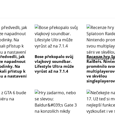
ředvedli, jak
Bose překopalo svůj
Recenze hry S
ze napadnout
vlajkový soundbar.
Raiders. Nint
odinky. Na
Lifestyle Ultra může
proměnilo svo
kali přístup k
vyrůst až na 7.1.4
multiplayerovo
u a nastavení
ve skvělou
singleplayero