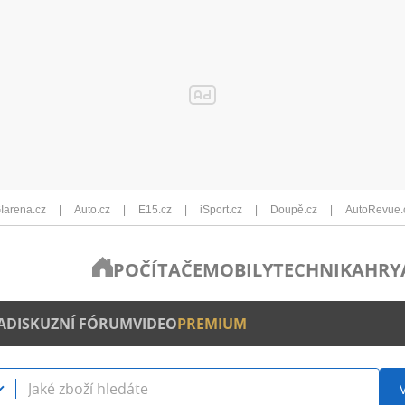
Iarena.cz
Auto.cz
E15.cz
iSport.cz
Doupě.cz
AutoRevue.
POČÍTAČE
MOBILY
TECHNIKA
HRY
A
DISKUZNÍ FÓRUM
VIDEO
PREMIUM