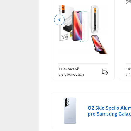
odnocení)
(2
Previous
Kč
119 - 649 Kč
16
 obchodech
v 8 obchodech
v 
O2 Sklo Spello Alu
pro Samsung Galaxy