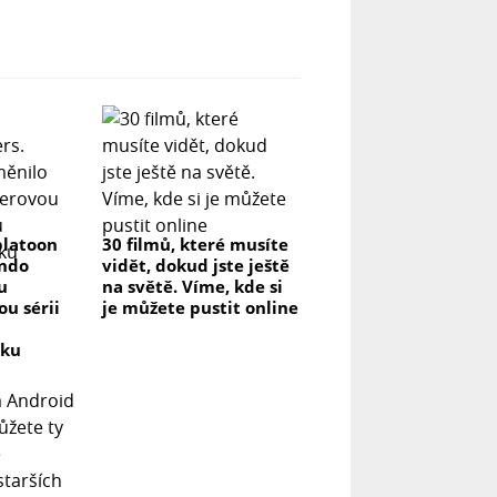
platoon
30 filmů, které musíte
endo
vidět, dokud jste ještě
u
na světě. Víme, kde si
u sérii
je můžete pustit online
vku