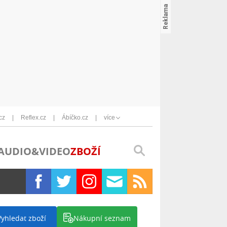
cz
Reflex.cz
Ábíčko.cz
více
AUDIO&VIDEO
ZBOŽÍ
Vyhledat zboží
Nákupní seznam