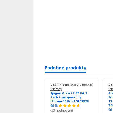
Podobné produkty
 Tvrzená skla pro mobilní
Další Tvrzená skla pro mobilní
Dal
ony
telefony
tel
guard 2.5D Glass
Spigen Glass tR EZ Fit 2
Al
Fit DustFree pro
Pack transparency
Fr
ne 17 Pro Max AGD-
iPhone 16 Pro AGL07928
13 
479BDAP3
TG
96 %
96
(33 hodnocení)