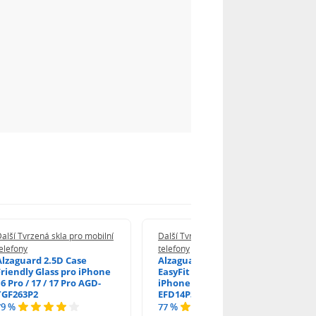
alší Tvrzená skla pro mobilní
Další Tvrzená skla pro mobilní
elefony
telefony
Alzaguard 2.5D Case
Alzaguard 2.5D Glass
Friendly Glass pro iPhone
EasyFit DustFree pro
6 Pro / 17 / 17 Pro AGD-
iPhone 16 Pro / 17 AGD-
TGF263P2
EFD14P3
79 %
77 %