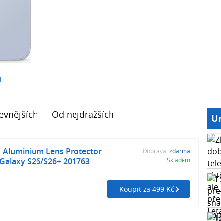
1
evnějších
Od nejdražších
Ur
o Aluminium Lens Protector
Doprava:
zdarma
Galaxy S26/S26+ 201763
Skladem
Koupit za 499 Kč