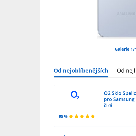
Galerie 1/
Od nejoblíbenějších
Od nejl
O2 Sklo Spell
pro Samsung 
čirá
95 %