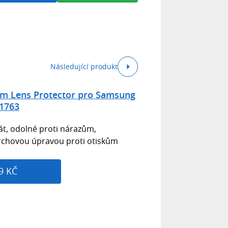
Následující produkt
um Lens Protector pro Samsung
01763
át, odolné proti nárazům,
vrchovou úpravou proti otiskům
9 KČ