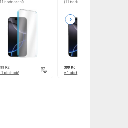
(11 hodnocení)
(11 hodnocení)
Next
199 Kč
399 Kč
v 1 obchodě
v 1 obchodě