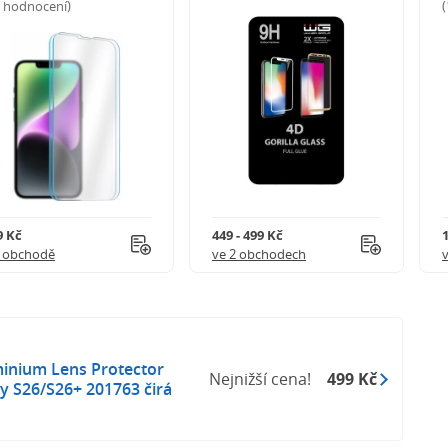
5 hodnocení)
9 Kč
449 - 499 Kč
1 obchodě
ve 2 obchodech
minium Lens Protector
Nejnižší cena!
499 Kč
 S26/S26+ 201763 čirá