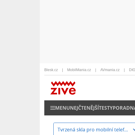
Blesk.cz
MobilMania.cz
AVmania.cz
DIG
MENU
NEJČTENĚJŠÍ
TESTY
PORADN
Tvrzená skla pro mobilní telefony