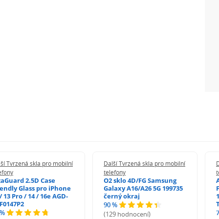
ší Tvrzená skla pro mobilní
Další Tvrzená skla pro mobilní
D
efony
telefony
t
zaGuard 2.5D Case
O2 sklo 4D/FG Samsung
iendly Glass pro iPhone
Galaxy A16/A26 5G 199735
/ 13 Pro / 14 / 16e AGD-
černý okraj
1
F0147P2
90 %
 %
(129 hodnocení)