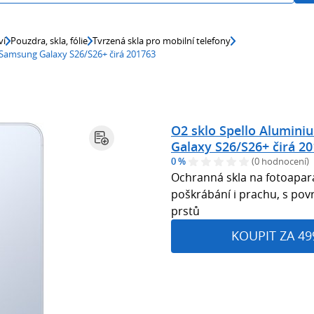
ví
Pouzdra, skla, fólie
Tvrzená skla pro mobilní telefony
 Samsung Galaxy S26/S26+ čirá 201763
O2 sklo Spello Alumini
Galaxy S26/S26+ čirá 2
0 %
(0 hodnocení)
Ochranná skla na fotoapar
poškrábání i prachu, s po
prstů
KOUPIT ZA 49