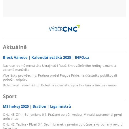
VÝBĚR
Aktuálně
Blesk Vánoce
Kalendář svátků 2025
INFO.cz
Navracel domů mrtvá těla Ukrajinců i Rusů: Smrt válečného hrdiny oznámila
zdrcená manželka
Více lásky pro všechny. Prahou prošel Prague Pride, na účastníky pokřikovali
pobožní odpůrci
Biden kvůli rakovině trpí! Bolestná slova jeho syna Huntera o šířící se nemoci
Sport
MS hokej 2025
Biatlon
Liga mistrů
ONLINE: Zlín - Bohemians 0:1. Pražané po půli vedou. Mirvald zaznamenal první
trefu v lize
ONLINE: Teplice - Plzeň 3:4. Sedm branek v prvním poločase je vyrovnaný rekord
české ligy