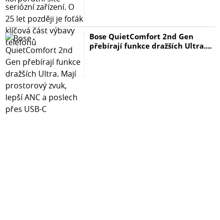
- samolepky k odstranění zbývajích nečistot
Bose QuietComfort 2nd Gen
přebírají funkce dražších Ultra....