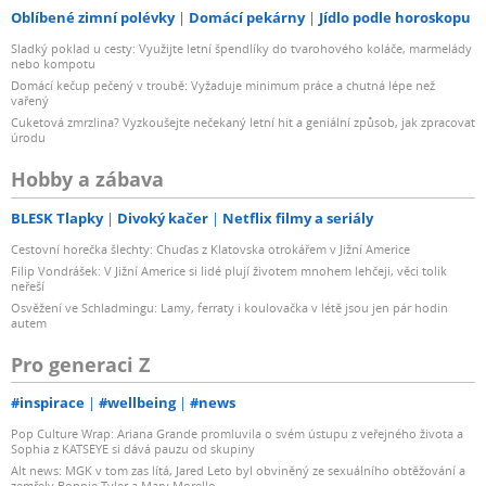
Oblíbené zimní polévky
Domácí pekárny
Jídlo podle horoskopu
Sladký poklad u cesty: Využijte letní špendlíky do tvarohového koláče, marmelády
nebo kompotu
Domácí kečup pečený v troubě: Vyžaduje minimum práce a chutná lépe než
vařený
Cuketová zmrzlina? Vyzkoušejte nečekaný letní hit a geniální způsob, jak zpracovat
úrodu
Hobby a zábava
BLESK Tlapky
Divoký kačer
Netflix filmy a seriály
Cestovní horečka šlechty: Chuďas z Klatovska otrokářem v Jižní Americe
Filip Vondrášek: V Jižní Americe si lidé plují životem mnohem lehčeji, věci tolik
neřeší
Osvěžení ve Schladmingu: Lamy, ferraty i koulovačka v létě jsou jen pár hodin
autem
Pro generaci Z
#inspirace
#wellbeing
#news
Pop Culture Wrap: Ariana Grande promluvila o svém ústupu z veřejného života a
Sophia z KATSEYE si dává pauzu od skupiny
Alt news: MGK v tom zas lítá, Jared Leto byl obviněný ze sexuálního obtěžování a
zemřely Bonnie Tyler a Mary Morello