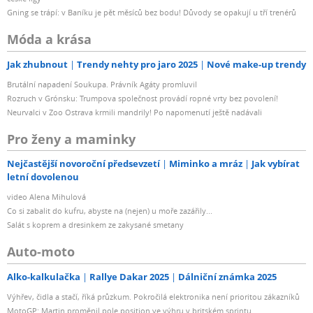
Gning se trápí: v Baníku je pět měsíců bez bodu! Důvody se opakují u tří trenérů
Móda a krása
Jak zhubnout
Trendy nehty pro jaro 2025
Nové make-up trendy
Brutální napadení Soukupa. Právník Agáty promluvil
Rozruch v Grónsku: Trumpova společnost provádí ropné vrty bez povolení!
Neurvalci v Zoo Ostrava krmili mandrily! Po napomenutí ještě nadávali
Pro ženy a maminky
Nejčastější novoroční předsevzetí
Miminko a mráz
Jak vybírat
letní dovolenou
video Alena Mihulová
Co si zabalit do kufru, abyste na (nejen) u moře zazářily...
Salát s koprem a dresinkem ze zakysané smetany
Auto-moto
Alko-kalkulačka
Rallye Dakar 2025
Dálniční známka 2025
Výhřev, čidla a stačí, říká průzkum. Pokročilá elektronika není prioritou zákazníků
MotoGP: Martin proměnil pole position ve výhru v britském sprintu