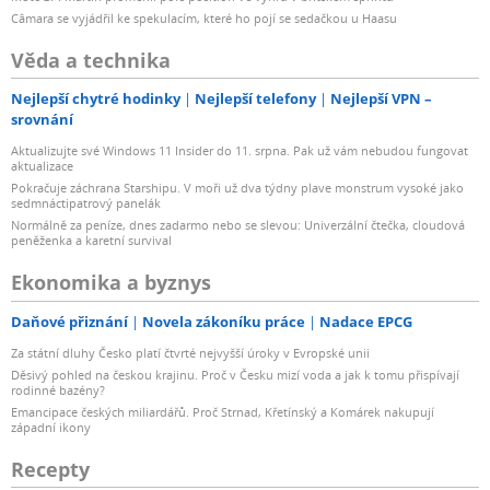
Câmara se vyjádřil ke spekulacím, které ho pojí se sedačkou u Haasu
Věda a technika
Nejlepší chytré hodinky
Nejlepší telefony
Nejlepší VPN –
srovnání
Aktualizujte své Windows 11 Insider do 11. srpna. Pak už vám nebudou fungovat
aktualizace
Pokračuje záchrana Starshipu. V moři už dva týdny plave monstrum vysoké jako
sedmnáctipatrový panelák
Normálně za peníze, dnes zadarmo nebo se slevou: Univerzální čtečka, cloudová
peněženka a karetní survival
Ekonomika a byznys
Daňové přiznání
Novela zákoníku práce
Nadace EPCG
Za státní dluhy Česko platí čtvrté nejvyšší úroky v Evropské unii
Děsivý pohled na českou krajinu. Proč v Česku mizí voda a jak k tomu přispívají
rodinné bazény?
Emancipace českých miliardářů. Proč Strnad, Křetínský a Komárek nakupují
západní ikony
Recepty