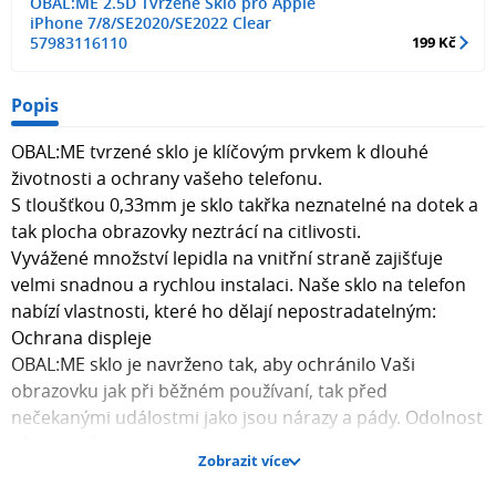
OBAL:ME 2.5D Tvrzené Sklo pro Apple
iPhone 7/8/SE2020/SE2022 Clear
57983116110
199 Kč
Popis
OBAL:ME tvrzené sklo je klíčovým prvkem k dlouhé
životnosti a ochrany vašeho telefonu.
S tloušťkou 0,33mm je sklo takřka neznatelné na dotek a
tak plocha obrazovky neztrácí na citlivosti.
Vyvážené množství lepidla na vnitřní straně zajišťuje
velmi snadnou a rychlou instalaci. Naše sklo na telefon
nabízí vlastnosti, které ho dělají nepostradatelným:
Ochrana displeje
OBAL:ME sklo je navrženo tak, aby ochránilo Vaši
obrazovku jak při běžném používaní, tak před
nečekanými událostmi jako jsou nárazy a pády. Odolnost
vůči otiskům
Zobrazit více
Díky pokročilé technologii našeho skla si užijete