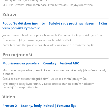
RECEPT: Perfektní letní kombinace, které tě zchladí, i kdybys nechtěl*a
Zdraví
Podpořte dětskou imunitu
Babské rady proti nachlazení
S čím
vším pomůže rýmovník
Jak se zdravě zchladit v tropických vedrech: Co pomáhá a kdy už riskujete úpal
Úpal a úžeh: Jak je poznat a jak se z nich rychle vyléčit
Parazité v nás: Kterým se u nás líbí a kde v našem těle je můžeme najít?
Pro nejmenší
Mourissonova poradna
Komiksy
Festival ABC
Mourrisonova poradna: Jsem líná a nic se mi nechce dělat: Kdy jde o únavu a kdy
o lenost?
Česká společnost ornitologická slaví 100 let: Jak chrání ptáky v ČR?
Vyzkoušejte český kyberpunk. V Netspectre se stanete elitním hackerem
napadajícím korporátní sítě
Video
Prostor X
Branky, body, kokoti
Fortuna liga