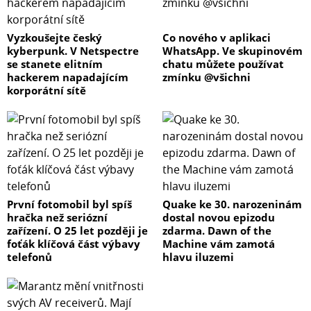
Vyzkoušejte český
Co nového v aplikaci
kyberpunk. V Netspectre
WhatsApp. Ve skupinovém
se stanete elitním
chatu můžete používat
hackerem napadajícím
zmínku @všichni
korporátní sítě
První fotomobil byl spíš
Quake ke 30. narozeninám
hračka než seriózní
dostal novou epizodu
zařízení. O 25 let později je
zdarma. Dawn of the
foťák klíčová část výbavy
Machine vám zamotá
telefonů
hlavu iluzemi