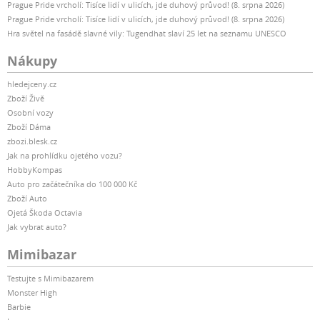
Prague Pride vrcholí: Tisíce lidí v ulicích, jde duhový průvod! (8. srpna 2026)
Prague Pride vrcholí: Tisíce lidí v ulicích, jde duhový průvod! (8. srpna 2026)
Hra světel na fasádě slavné vily: Tugendhat slaví 25 let na seznamu UNESCO
Nákupy
hledejceny.cz
Zboží Živě
Osobní vozy
Zboží Dáma
zbozi.blesk.cz
Jak na prohlídku ojetého vozu?
HobbyKompas
Auto pro začátečníka do 100 000 Kč
Zboží Auto
Ojetá Škoda Octavia
Jak vybrat auto?
Mimibazar
Testujte s Mimibazarem
Monster High
Barbie