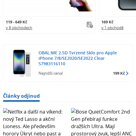
119 - 649 Kč
169 Kč
v 8 obchodech
v 1 obchodě
OBAL:ME 2.5D Tvrzené Sklo pro Apple
iPhone 7/8/SE2020/SE2022 Clear
57983116110
Nejnižší cena!
199 Kč
Články odjinud