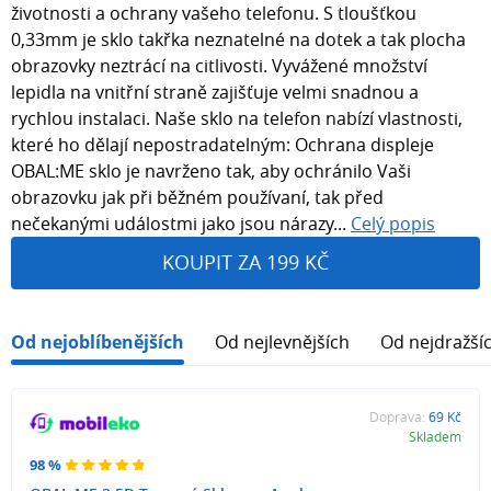
životnosti a ochrany vašeho telefonu. S tloušťkou
0,33mm je sklo takřka neznatelné na dotek a tak plocha
obrazovky neztrácí na citlivosti. Vyvážené množství
lepidla na vnitřní straně zajišťuje velmi snadnou a
rychlou instalaci. Naše sklo na telefon nabízí vlastnosti,
které ho dělají nepostradatelným: Ochrana displeje
OBAL:ME sklo je navrženo tak, aby ochránilo Vaši
obrazovku jak při běžném používaní, tak před
nečekanými událostmi jako jsou nárazy...
Celý popis
KOUPIT ZA 199 KČ
Od nejoblíbenějších
Od nejlevnějších
Od nejdražší
Doprava:
69 Kč
Skladem
98 %