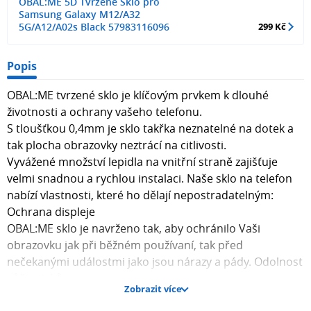
OBAL:ME 5D Tvrzené Sklo pro
Samsung Galaxy M12/A32
5G/A12/A02s Black 57983116096
299 Kč
Popis
OBAL:ME tvrzené sklo je klíčovým prvkem k dlouhé
životnosti a ochrany vašeho telefonu.
S tloušťkou 0,4mm je sklo takřka neznatelné na dotek a
tak plocha obrazovky neztrácí na citlivosti.
Vyvážené množství lepidla na vnitřní straně zajišťuje
velmi snadnou a rychlou instalaci. Naše sklo na telefon
nabízí vlastnosti, které ho dělají nepostradatelným:
Ochrana displeje
OBAL:ME sklo je navrženo tak, aby ochránilo Vaši
obrazovku jak při běžném používaní, tak před
nečekanými událostmi jako jsou nárazy a pády. Odolnost
vůči otiskům
Zobrazit více
Díky pokročilé technologii našeho skla si užijete