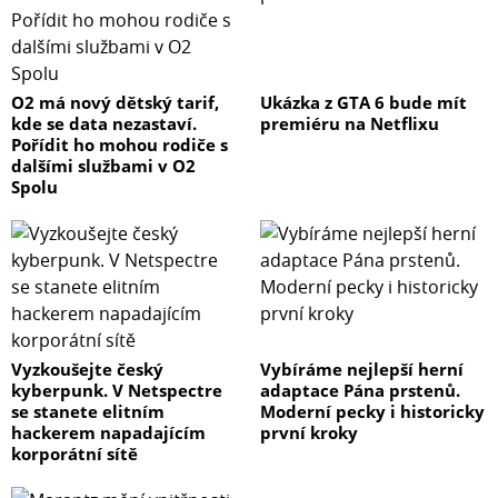
O2 má nový dětský tarif,
Ukázka z GTA 6 bude mít
kde se data nezastaví.
premiéru na Netflixu
Pořídit ho mohou rodiče s
dalšími službami v O2
Spolu
Vyzkoušejte český
Vybíráme nejlepší herní
kyberpunk. V Netspectre
adaptace Pána prstenů.
se stanete elitním
Moderní pecky i historicky
hackerem napadajícím
první kroky
korporátní sítě