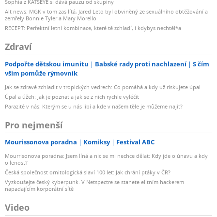
Sophia z KATSEYE si dává pauzu od skupiny
Alt news: MGK v tom zas lítá, Jared Leto byl obviněný ze sexuálního obtěžování a
zemřely Bonnie Tyler a Mary Morello
RECEPT: Perfektní letní kombinace, které tě zchladí, i kdybys nechtěl*a
Zdraví
Podpořte dětskou imunitu
Babské rady proti nachlazení
S čím
vším pomůže rýmovník
Jak se zdravě zchladit v tropických vedrech: Co pomáhá a kdy už riskujete úpal
Úpal a úžeh: Jak je poznat a jak se z nich rychle vyléčit
Parazité v nás: Kterým se u nás líbí a kde v našem těle je můžeme najít?
Pro nejmenší
Mourissonova poradna
Komiksy
Festival ABC
Mourrisonova poradna: Jsem líná a nic se mi nechce dělat: Kdy jde o únavu a kdy
o lenost?
Česká společnost ornitologická slaví 100 let: Jak chrání ptáky v ČR?
Vyzkoušejte český kyberpunk. V Netspectre se stanete elitním hackerem
napadajícím korporátní sítě
Video