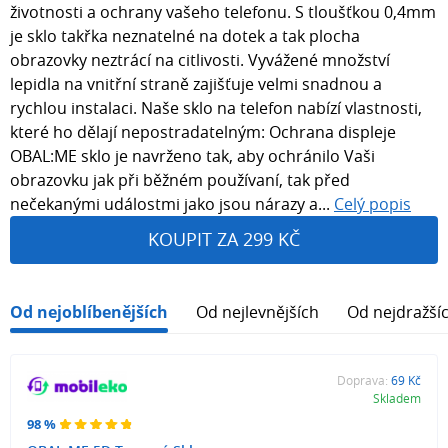
životnosti a ochrany vašeho telefonu. S tloušťkou 0,4mm
je sklo takřka neznatelné na dotek a tak plocha
obrazovky neztrácí na citlivosti. Vyvážené množství
lepidla na vnitřní straně zajišťuje velmi snadnou a
rychlou instalaci. Naše sklo na telefon nabízí vlastnosti,
které ho dělají nepostradatelným: Ochrana displeje
OBAL:ME sklo je navrženo tak, aby ochránilo Vaši
obrazovku jak při běžném používaní, tak před
nečekanými událostmi jako jsou nárazy a...
Celý popis
KOUPIT ZA 299 KČ
Od nejoblíbenějších
Od nejlevnějších
Od nejdražší
Doprava:
69 Kč
Skladem
98 %