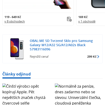
119 - 649 Kč
169 Kč
v 8 obchodech
v 1 obchodě
OBAL:ME 5D Tvrzené Sklo pro Samsung
Galaxy M12/A32 5G/A12/A02s Black
57983116096
Nejnižší cena!
299 Kč
Články odjinud