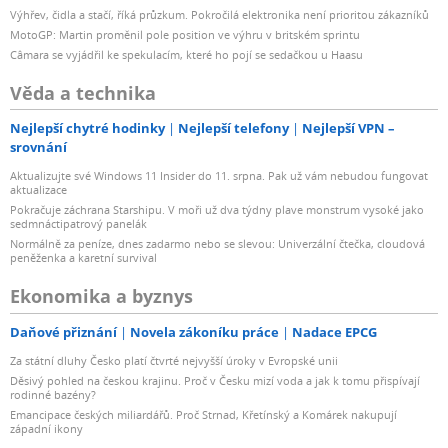
Výhřev, čidla a stačí, říká průzkum. Pokročilá elektronika není prioritou zákazníků
MotoGP: Martin proměnil pole position ve výhru v britském sprintu
Câmara se vyjádřil ke spekulacím, které ho pojí se sedačkou u Haasu
Věda a technika
Nejlepší chytré hodinky
Nejlepší telefony
Nejlepší VPN –
srovnání
Aktualizujte své Windows 11 Insider do 11. srpna. Pak už vám nebudou fungovat
aktualizace
Pokračuje záchrana Starshipu. V moři už dva týdny plave monstrum vysoké jako
sedmnáctipatrový panelák
Normálně za peníze, dnes zadarmo nebo se slevou: Univerzální čtečka, cloudová
peněženka a karetní survival
Ekonomika a byznys
Daňové přiznání
Novela zákoníku práce
Nadace EPCG
Za státní dluhy Česko platí čtvrté nejvyšší úroky v Evropské unii
Děsivý pohled na českou krajinu. Proč v Česku mizí voda a jak k tomu přispívají
rodinné bazény?
Emancipace českých miliardářů. Proč Strnad, Křetínský a Komárek nakupují
západní ikony