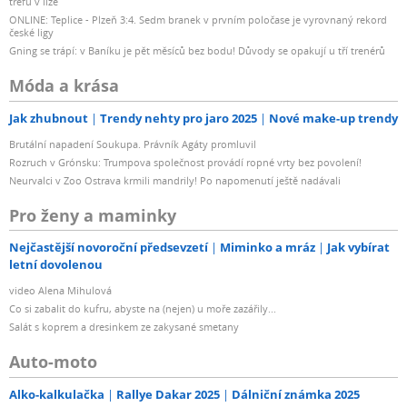
trefu v lize
ONLINE: Teplice - Plzeň 3:4. Sedm branek v prvním poločase je vyrovnaný rekord
české ligy
Gning se trápí: v Baníku je pět měsíců bez bodu! Důvody se opakují u tří trenérů
Móda a krása
Jak zhubnout
Trendy nehty pro jaro 2025
Nové make-up trendy
Brutální napadení Soukupa. Právník Agáty promluvil
Rozruch v Grónsku: Trumpova společnost provádí ropné vrty bez povolení!
Neurvalci v Zoo Ostrava krmili mandrily! Po napomenutí ještě nadávali
Pro ženy a maminky
Nejčastější novoroční předsevzetí
Miminko a mráz
Jak vybírat
letní dovolenou
video Alena Mihulová
Co si zabalit do kufru, abyste na (nejen) u moře zazářily...
Salát s koprem a dresinkem ze zakysané smetany
Auto-moto
Alko-kalkulačka
Rallye Dakar 2025
Dálniční známka 2025