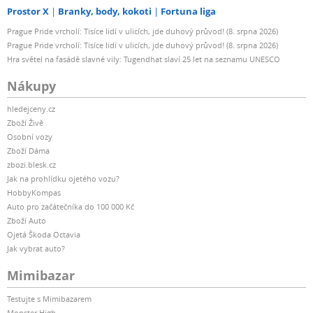
Prostor X
Branky, body, kokoti
Fortuna liga
Prague Pride vrcholí: Tisíce lidí v ulicích, jde duhový průvod! (8. srpna 2026)
Prague Pride vrcholí: Tisíce lidí v ulicích, jde duhový průvod! (8. srpna 2026)
Hra světel na fasádě slavné vily: Tugendhat slaví 25 let na seznamu UNESCO
Nákupy
hledejceny.cz
Zboží Živě
Osobní vozy
Zboží Dáma
zbozi.blesk.cz
Jak na prohlídku ojetého vozu?
HobbyKompas
Auto pro začátečníka do 100 000 Kč
Zboží Auto
Ojetá Škoda Octavia
Jak vybrat auto?
Mimibazar
Testujte s Mimibazarem
Monster High