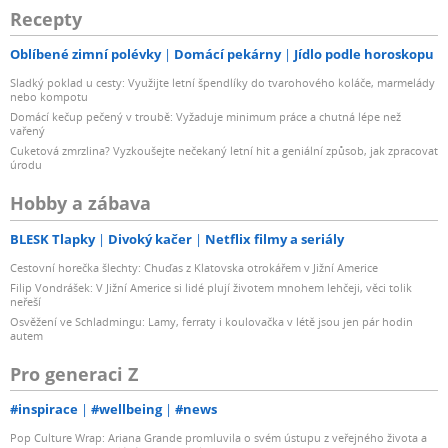
Recepty
Oblíbené zimní polévky
Domácí pekárny
Jídlo podle horoskopu
Sladký poklad u cesty: Využijte letní špendlíky do tvarohového koláče, marmelády
nebo kompotu
Domácí kečup pečený v troubě: Vyžaduje minimum práce a chutná lépe než
vařený
Cuketová zmrzlina? Vyzkoušejte nečekaný letní hit a geniální způsob, jak zpracovat
úrodu
Hobby a zábava
BLESK Tlapky
Divoký kačer
Netflix filmy a seriály
Cestovní horečka šlechty: Chuďas z Klatovska otrokářem v Jižní Americe
Filip Vondrášek: V Jižní Americe si lidé plují životem mnohem lehčeji, věci tolik
neřeší
Osvěžení ve Schladmingu: Lamy, ferraty i koulovačka v létě jsou jen pár hodin
autem
Pro generaci Z
#inspirace
#wellbeing
#news
Pop Culture Wrap: Ariana Grande promluvila o svém ústupu z veřejného života a