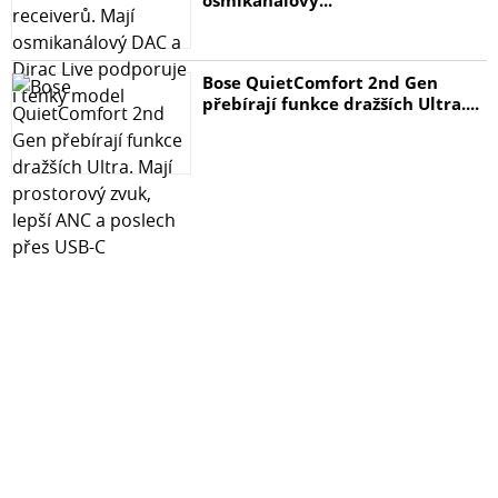
- hadřík z mikrovlákna
- samolepky k odstranění zbývajích nečistot
Bose QuietComfort 2nd Gen
přebírají funkce dražších Ultra....