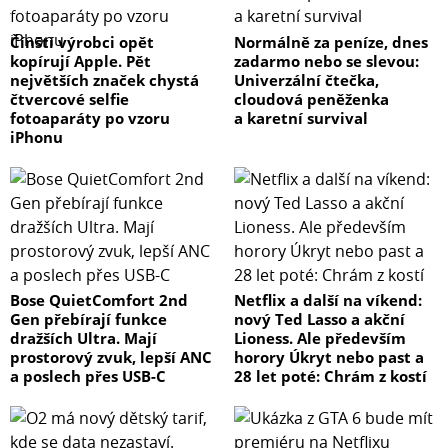
Čínští výrobci opět
Normálně za peníze, dnes
kopírují Apple. Pět
zadarmo nebo se slevou:
největších značek chystá
Univerzální čtečka,
čtvercové selfie
cloudová peněženka
fotoaparáty po vzoru
a karetní survival
iPhonu
Bose QuietComfort 2nd
Netflix a další na víkend:
Gen přebírají funkce
nový Ted Lasso a akční
dražších Ultra. Mají
Lioness. Ale především
prostorový zvuk, lepší ANC
horory Úkryt nebo past a
a poslech přes USB-C
28 let poté: Chrám z kostí