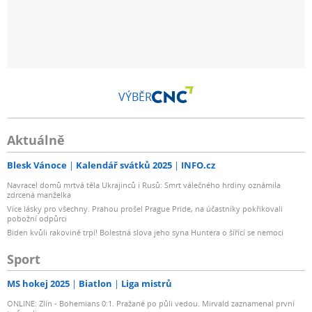
VÝBĚR
Aktuálně
Blesk Vánoce
Kalendář svátků 2025
INFO.cz
Navracel domů mrtvá těla Ukrajinců i Rusů: Smrt válečného hrdiny oznámila
zdrcená manželka
Více lásky pro všechny. Prahou prošel Prague Pride, na účastníky pokřikovali
pobožní odpůrci
Biden kvůli rakovině trpí! Bolestná slova jeho syna Huntera o šířící se nemoci
Sport
MS hokej 2025
Biatlon
Liga mistrů
ONLINE: Zlín - Bohemians 0:1. Pražané po půli vedou. Mirvald zaznamenal první