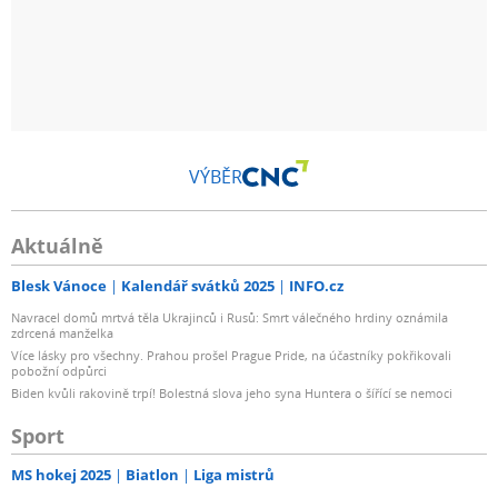
VÝBĚR
Aktuálně
Blesk Vánoce
Kalendář svátků 2025
INFO.cz
Navracel domů mrtvá těla Ukrajinců i Rusů: Smrt válečného hrdiny oznámila
zdrcená manželka
Více lásky pro všechny. Prahou prošel Prague Pride, na účastníky pokřikovali
pobožní odpůrci
Biden kvůli rakovině trpí! Bolestná slova jeho syna Huntera o šířící se nemoci
Sport
MS hokej 2025
Biatlon
Liga mistrů