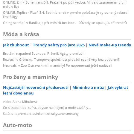
ONLINE: Zlín - Bohemians 0:1. Pražané po půli vedou. Mirvald zaznamenal první
trefu v lize
ONLINE: Teplice - Plzeň 3:4. Sedm branek v prvním poločase je vyrovnaný rekord
české ligy
Gning se trápí: v Baníku je pět měsíců bez bodu! Důvody se opakují u tří trenérů
Móda a krása
Jak zhubnout
Trendy nehty pro jaro 2025
Nové make-up trendy
Brutální napadení Soukupa. Právník Agáty promluvil
Rozruch v Grónsku: Trumpova společnost provádí ropné vrty bez povolení!
Neurvalci v Zoo Ostrava krmili mandrily! Po napomenutí ještě nadávali
Pro ženy a maminky
Nejčastější novoroční předsevzetí
Miminko a mráz
Jak vybírat
letní dovolenou
video Alena Mihulová
Co si zabalit do kufru, abyste na (nejen) u moře zazářily...
Salát s koprem a dresinkem ze zakysané smetany
Auto-moto