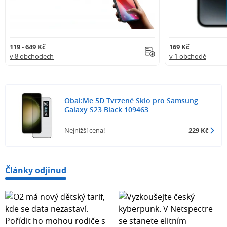
119 - 649 Kč
169 Kč
v 8 obchodech
v 1 obchodě
Obal:Me 5D Tvrzené Sklo pro Samsung
Galaxy S23 Black 109463
Nejnižší cena!
229 Kč
Články odjinud