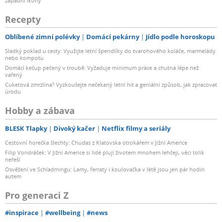
západní ikony
Recepty
Oblíbené zimní polévky
Domácí pekárny
Jídlo podle horoskopu
Sladký poklad u cesty: Využijte letní špendlíky do tvarohového koláče, marmelády
nebo kompotu
Domácí kečup pečený v troubě: Vyžaduje minimum práce a chutná lépe než
vařený
Cuketová zmrzlina? Vyzkoušejte nečekaný letní hit a geniální způsob, jak zpracovat
úrodu
Hobby a zábava
BLESK Tlapky
Divoký kačer
Netflix filmy a seriály
Cestovní horečka šlechty: Chuďas z Klatovska otrokářem v Jižní Americe
Filip Vondrášek: V Jižní Americe si lidé plují životem mnohem lehčeji, věci tolik
neřeší
Osvěžení ve Schladmingu: Lamy, ferraty i koulovačka v létě jsou jen pár hodin
autem
Pro generaci Z
#inspirace
#wellbeing
#news