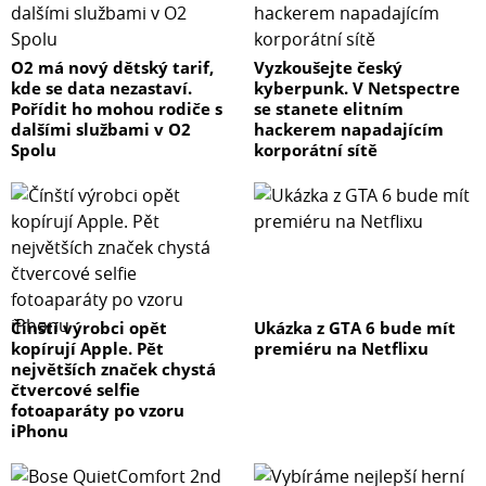
O2 má nový dětský tarif,
Vyzkoušejte český
kde se data nezastaví.
kyberpunk. V Netspectre
Pořídit ho mohou rodiče s
se stanete elitním
dalšími službami v O2
hackerem napadajícím
Spolu
korporátní sítě
Čínští výrobci opět
Ukázka z GTA 6 bude mít
kopírují Apple. Pět
premiéru na Netflixu
největších značek chystá
čtvercové selfie
fotoaparáty po vzoru
iPhonu