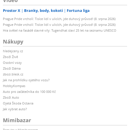
Video
Prostor X
Branky, body, kokoti
Fortuna liga
Prague Pride vrcholí: Tisíce lidí v ulicích, jde duhový průvod! (8. srpna 2026)
Prague Pride vrcholí: Tisíce lidí v ulicích, jde duhový průvod! (8. srpna 2026)
Hra světel na fasádě slavné vily: Tugendhat slaví 25 let na seznamu UNESCO
Nákupy
hledejceny.cz
Zboží Živě
Osobní vozy
Zboží Dáma
zbozi.blesk.cz
Jak na prohlídku ojetého vozu?
HobbyKompas
Auto pro začátečníka do 100 000 Kč
Zboží Auto
Ojetá Škoda Octavia
Jak vybrat auto?
Mimibazar
Testujte s Mimibazarem