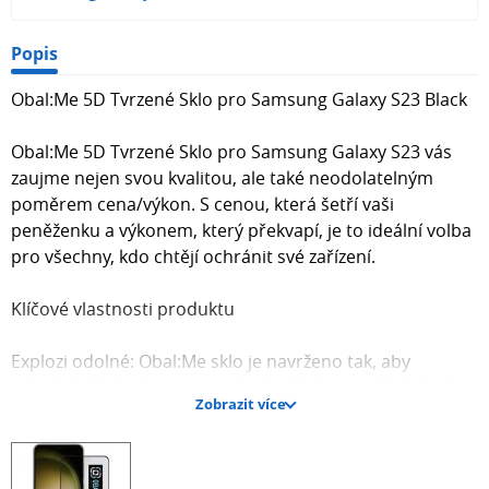
Popis
Obal:Me 5D Tvrzené Sklo pro Samsung Galaxy S23 Black
Obal:Me 5D Tvrzené Sklo pro Samsung Galaxy S23 vás
zaujme nejen svou kvalitou, ale také neodolatelným
poměrem cena/výkon. S cenou, která šetří vaši
peněženku a výkonem, který překvapí, je to ideální volba
pro všechny, kdo chtějí ochránit své zařízení.
Klíčové vlastnosti produktu
Explozi odolné: Obal:Me sklo je navrženo tak, aby
ochránilo Vaši obrazovku jak při běžném používání, tak
Zobrazit více
před nečekanými událostmi jako jsou nárazy a pády.
Ochrana před nečekanými událostmi