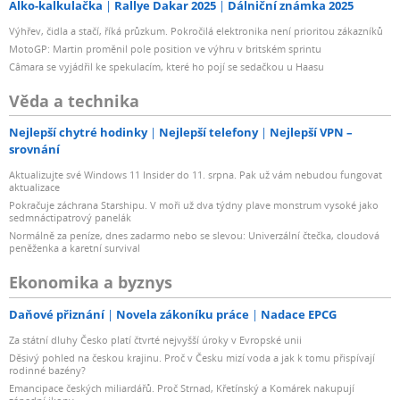
Alko-kalkulačka
Rallye Dakar 2025
Dálniční známka 2025
Výhřev, čidla a stačí, říká průzkum. Pokročilá elektronika není prioritou zákazníků
MotoGP: Martin proměnil pole position ve výhru v britském sprintu
Câmara se vyjádřil ke spekulacím, které ho pojí se sedačkou u Haasu
Věda a technika
Nejlepší chytré hodinky
Nejlepší telefony
Nejlepší VPN –
srovnání
Aktualizujte své Windows 11 Insider do 11. srpna. Pak už vám nebudou fungovat
aktualizace
Pokračuje záchrana Starshipu. V moři už dva týdny plave monstrum vysoké jako
sedmnáctipatrový panelák
Normálně za peníze, dnes zadarmo nebo se slevou: Univerzální čtečka, cloudová
peněženka a karetní survival
Ekonomika a byznys
Daňové přiznání
Novela zákoníku práce
Nadace EPCG
Za státní dluhy Česko platí čtvrté nejvyšší úroky v Evropské unii
Děsivý pohled na českou krajinu. Proč v Česku mizí voda a jak k tomu přispívají
rodinné bazény?
Emancipace českých miliardářů. Proč Strnad, Křetínský a Komárek nakupují