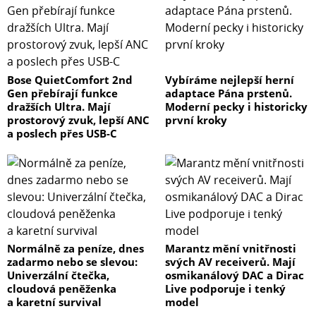
Bose QuietComfort 2nd
Vybíráme nejlepší herní
Gen přebírají funkce
adaptace Pána prstenů.
dražších Ultra. Mají
Moderní pecky i historicky
prostorový zvuk, lepší ANC
první kroky
a poslech přes USB-C
Normálně za peníze, dnes
Marantz mění vnitřnosti
zadarmo nebo se slevou:
svých AV receiverů. Mají
Univerzální čtečka,
osmikanálový DAC a Dirac
cloudová peněženka
Live podporuje i tenký
a karetní survival
model