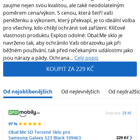
zaujme nejen svou kvalitou, ale také neodolatelným
poměrem cena/výkon. S cenou, která šetří vaši
peněženku a výkonem, který překvapí, je to ideální volba
pro všechny, kdo chtějí ochránit své zařízení. Klíčové
vlastnosti produktu Explozi odolné: Obal:Me sklo je
navrženo tak, aby ochránilo Vaši obrazovku jak při
běžném používání, tak před nečekanými událostmi jako
jsou nárazy a pády. Ochrana...
Celý popis
KOUPIT ZA 229 KČ
Od nejoblíbenějších
Od nejlevnějších
Od nejdražší
Doprava:
29 Kč
97 %
Obal:Me 5D Tvrzené Sklo pro
Samsung Galaxy S23 Black 109463
229 Kč