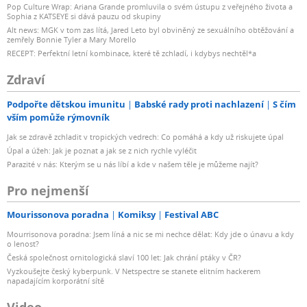
Pop Culture Wrap: Ariana Grande promluvila o svém ústupu z veřejného života a
Sophia z KATSEYE si dává pauzu od skupiny
Alt news: MGK v tom zas lítá, Jared Leto byl obviněný ze sexuálního obtěžování a
zemřely Bonnie Tyler a Mary Morello
RECEPT: Perfektní letní kombinace, které tě zchladí, i kdybys nechtěl*a
Zdraví
Podpořte dětskou imunitu
Babské rady proti nachlazení
S čím
vším pomůže rýmovník
Jak se zdravě zchladit v tropických vedrech: Co pomáhá a kdy už riskujete úpal
Úpal a úžeh: Jak je poznat a jak se z nich rychle vyléčit
Parazité v nás: Kterým se u nás líbí a kde v našem těle je můžeme najít?
Pro nejmenší
Mourissonova poradna
Komiksy
Festival ABC
Mourrisonova poradna: Jsem líná a nic se mi nechce dělat: Kdy jde o únavu a kdy
o lenost?
Česká společnost ornitologická slaví 100 let: Jak chrání ptáky v ČR?
Vyzkoušejte český kyberpunk. V Netspectre se stanete elitním hackerem
napadajícím korporátní sítě