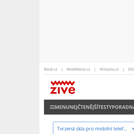
Blesk.cz
MobilMania.cz
AVmania.cz
DIG
MENU
NEJČTENĚJŠÍ
TESTY
PORADN
Tvrzená skla pro mobilní telefony