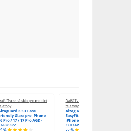
alší Tvrzená skla pro mobilní
Další Tvrzená skla pro mobilní
elefony
telefony
Alzaguard 2.5D Case
Alzaguard 2.5D Glass
Friendly Glass pro iPhone
EasyFit DustFree pro
6 Pro / 17 / 17 Pro AGD-
iPhone 16 Pro / 17 AGD-
TGF263P2
EFD14P3
79 %
77 %