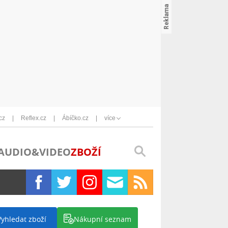
cz
Reflex.cz
Ábíčko.cz
více
AUDIO&VIDEO
ZBOŽÍ
Vyhledat zboží
Nákupní seznam