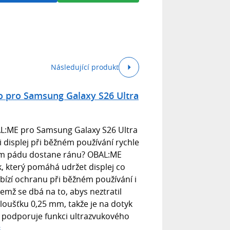
Následující produkt
o pro Samsung Galaxy S26 Ultra
L:ME pro Samsung Galaxy S26 Ultra
ti displej při běžném používání rychle
ém pádu dostane ránu? OBAL:ME
ek, který pomáhá udržet displej co
abízí ochranu při běžném používání i
emž se dbá na to, abys neztratil
 tloušťku 0,25 mm, takže je na dotyk
ň podporuje funkci ultrazvukového
s