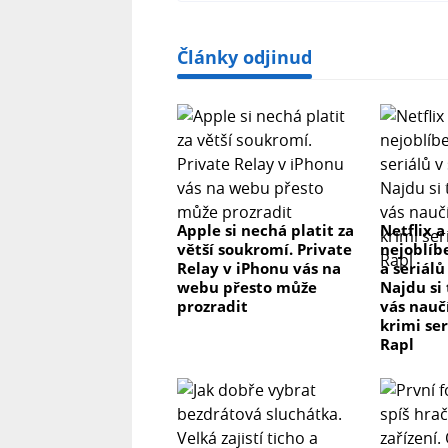
Články odjinud
Apple si nechá platit za
Netflix a
větší soukromí. Private
nejoblíb
Relay v iPhonu vás na
a seriálů
webu přesto může
Najdu si
prozradit
vás nau
krimi se
Rapl