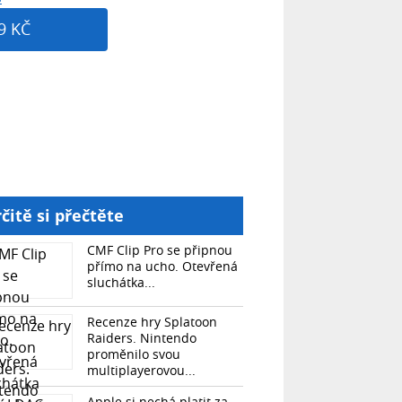
9 KČ
čitě si přečtěte
CMF Clip Pro se připnou
přímo na ucho. Otevřená
sluchátka...
Recenze hry Splatoon
Raiders. Nintendo
proměnilo svou
multiplayerovou...
Apple si nechá platit za