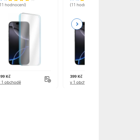
(11 hodnocení)
(11 hodnocení)
Next
199 Kč
399 Kč
v 1 obchodě
v 1 obchodě