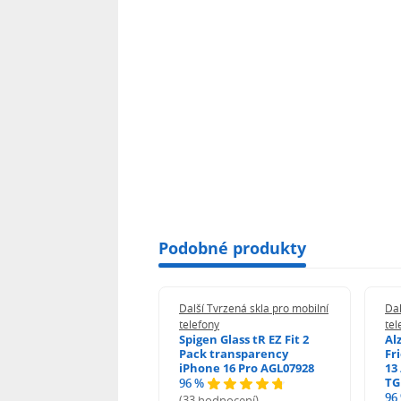
tvrzené sklo OBAL:ME
vlhčený ubrousek pro dokonalé vyčiš
utěrka z mikrovlákna
samolepky pro odstranění zbývajícíc
EAN: 8596311305313
Podobné produkty
 Tvrzená skla pro mobilní
Další Tvrzená skla pro mobilní
Dal
ony
telefony
tel
guard 2.5D Glass
Spigen Glass tR EZ Fit 2
Al
Fit DustFree pro
Pack transparency
Fr
ne 17 Pro Max AGD-
iPhone 16 Pro AGL07928
13 
479BDAP3
TG
96 %
96
(33 hodnocení)