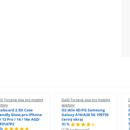
tění displeje
h nečistot
ší Tvrzená skla pro mobilní
Další Tvrzená skla pro mobilní
D
efony
telefony
t
zaGuard 2.5D Case
O2 sklo 4D/FG Samsung
iendly Glass pro iPhone
Galaxy A16/A26 5G 199735
/ 13 Pro / 14 / 16e AGD-
černý okraj
1
F0147P2
90 %
 %
(129 hodnocení)