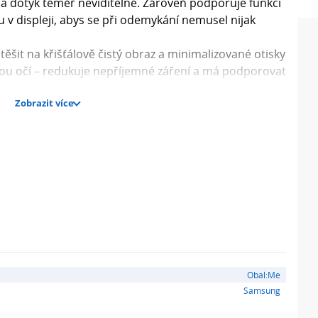
na dotyk téměř neviditelné. Zároveň podporuje funkci
 v displeji, abys se při odemykání nemusel nijak
těšit na křišťálově čistý obraz a minimalizované otisky
nou očí – redukuje nepříjemné záření a má podporovat
Zobrazit více
y
ku prstu v displeji
ez výrazného ztluštění
i poškrábání
obraz
noměrné a pevné přilepení
edem na ochranu očí
krajů displeje pro větší pokrytí
Obal:Me
Samsung