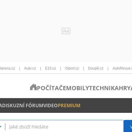
Iarena.cz
Auto.cz
E15.cz
iSport.cz
Doupě.cz
AutoRevue.
POČÍTAČE
MOBILY
TECHNIKA
HRY
A
DISKUZNÍ FÓRUM
VIDEO
PREMIUM