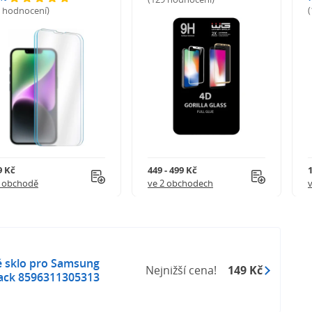
5 hodnocení)
9 Kč
449 - 499 Kč
1 obchodě
ve 2 obchodech
é sklo pro Samsung
Nejnižší cena!
149 Kč
lack 8596311305313