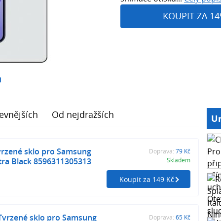
KOUPIT ZA 14
1
evnějších
Od nejdražších
Ur
vrzené sklo pro Samsung
Doprava:
79 Kč
tra Black 8596311305313
Skladem
Koupit za 149 Kč
vrzené sklo pro Samsung
Doprava:
65 Kč