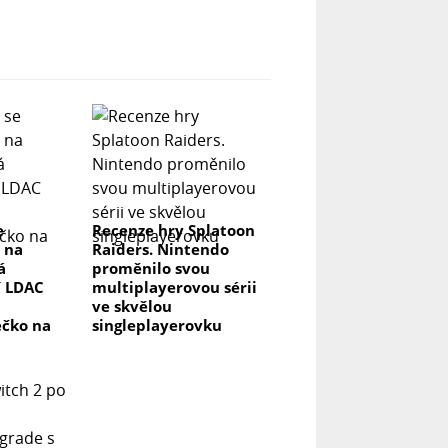
e
Recenze hry Splatoon
 na
Raiders. Nintendo
á
proměnilo svou
í LDAC
multiplayerovou sérii
ve skvělou
ečko na
singleplayerovku