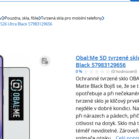
ví
Pouzdra, skla, fólie
Tvrzená skla pro mobilní telefony
S26 Ultra Black 57983129656
Obal:Me 5D tvrzené skl
Black 57983129656
0 %
(0 hodnocení)
Ochranné tvrzené sklo OBA
Matte Black Bojíš se, že se 
opotřebuje a při nečekan
tvrzené sklo je klíčový prv
nejdéle v dobré kondici. N
při nárazech a pádech, přič
citlivost na dotyk. Sklo má
téměř neviditelné. Zárove
snímače otisku...
Celý popi