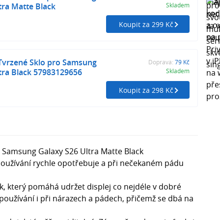
tra Matte Black
Skladem
Koupit za 299 Kč
vrzené Sklo pro Samsung
Doprava:
79 Kč
tra Black 57983129656
Skladem
Koupit za 298 Kč
 Samsung Galaxy S26 Ultra Matte Black
m používání rychle opotřebuje a při nečekaném pádu
ek, který pomáhá udržet displej co nejdéle v dobré
používání i při nárazech a pádech, přičemž se dbá na