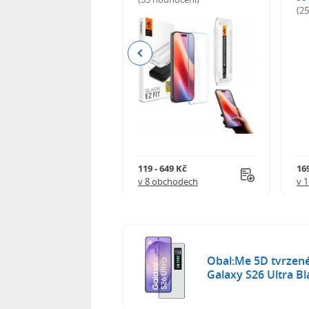
odnocení)
(2
Previous
Kč
119 - 649 Kč
16
 obchodech
v 8 obchodech
v 
Obal:Me 5D tvrzen
Galaxy S26 Ultra B