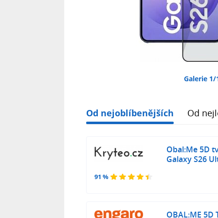
Galerie 1/
Od nejoblíbenějších
Od nejl
Obal:Me 5D t
Galaxy S26 Ul
91 %
OBAL:ME 5D T