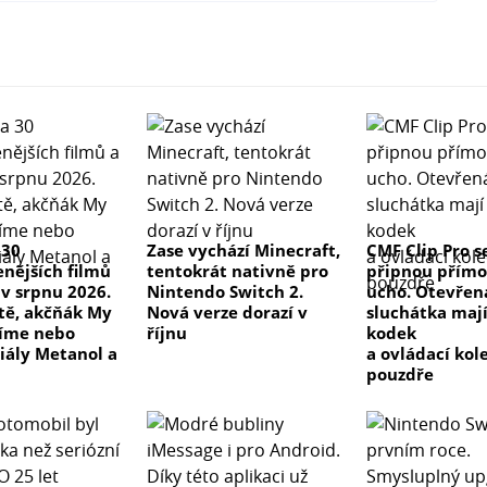
 30
Zase vychází Minecraft,
CMF Clip Pro s
enějších filmů
tentokrát nativně pro
připnou přímo
 v srpnu 2026.
Nintendo Switch 2.
ucho. Otevřen
 tě, akčňák My
Nová verze dorazí v
sluchátka maj
číme nebo
říjnu
kodek
riály Metanol a
a ovládací kol
pouzdře