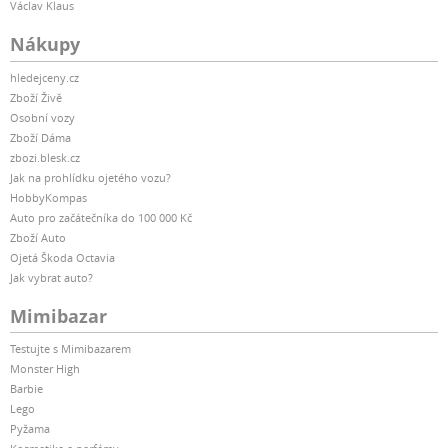
Václav Klaus
Nákupy
hledejceny.cz
Zboží Živě
Osobní vozy
Zboží Dáma
zbozi.blesk.cz
Jak na prohlídku ojetého vozu?
HobbyKompas
Auto pro začátečníka do 100 000 Kč
Zboží Auto
Ojetá Škoda Octavia
Jak vybrat auto?
Mimibazar
Testujte s Mimibazarem
Monster High
Barbie
Lego
Pyžama