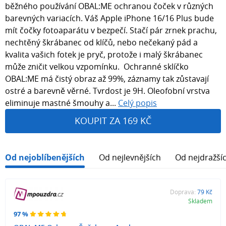
běžného používání OBAL:ME ochranou čoček v různých
barevných variacích. Váš Apple iPhone 16/16 Plus bude
mít čočky fotoaparátu v bezpečí. Stačí pár zrnek prachu,
nechtěný škrábanec od klíčů, nebo nečekaný pád a
kvalita vašich fotek je pryč, protože i malý škrábanec
může zničit velkou vzpomínku. Ochranné sklíčko
OBAL:ME má čistý obraz až 99%, záznamy tak zůstavají
ostré a barevně věrné. Tvrdost je 9H. Oleofobní vrstva
eliminuje mastné šmouhy a...
Celý popis
KOUPIT ZA 169 KČ
Od nejoblíbenějších
Od nejlevnějších
Od nejdražší
Doprava:
79 Kč
Skladem
97 %