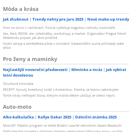
Móda a krása
Jak zhubnout
Trendy nehty pro jaro 2025
Nové make-up trendy
Smrt na silnici v Letňanech: Policie vyšetřuje tragickou nehodu motorkáře
Sex, fetiš, BDSM, ale i přednášky, workshopy a market. Organizátor Prague Fetish
Weekendu popsal, jak akce probíhá
Vodní zdroje a zemědělská půda v ohrožení: Katastrofální sucha přicházejí stále
dříve
Pro ženy a maminky
Nejčastější novoroční předsevzetí
Miminko a mráz
Jak vybírat
letní dovolenou
Okurková limonáda
RECEPT: Kynutý švestkový koláč s drobenkou. Klasika, se kterou zabodujete
Tohle nikdy neříkejte! Slova, kterými rodiče dětem ubližují ze všeho nejvíc
Auto-moto
Alko-kalkulačka
Rallye Dakar 2025
Dálniční známka 2025
MotoGP: Páteční program ve Velké Británii uzavřel rekordním časem Bezzecchi
Další klasická corvette s dobrými jízdními vlastnostmi? Mitsuoka znovu využije