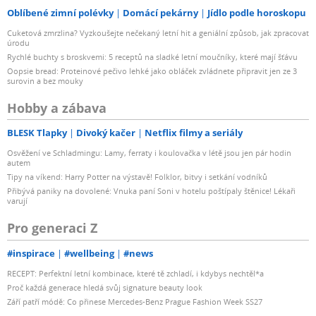
Oblíbené zimní polévky
Domácí pekárny
Jídlo podle horoskopu
Cuketová zmrzlina? Vyzkoušejte nečekaný letní hit a geniální způsob, jak zpracovat
úrodu
Rychlé buchty s broskvemi: 5 receptů na sladké letní moučníky, které mají šťávu
Oopsie bread: Proteinové pečivo lehké jako obláček zvládnete připravit jen ze 3
surovin a bez mouky
Hobby a zábava
BLESK Tlapky
Divoký kačer
Netflix filmy a seriály
Osvěžení ve Schladmingu: Lamy, ferraty i koulovačka v létě jsou jen pár hodin
autem
Tipy na víkend: Harry Potter na výstavě! Folklor, bitvy i setkání vodníků
Přibývá paniky na dovolené: Vnuka paní Soni v hotelu poštípaly štěnice! Lékaři
varují
Pro generaci Z
#inspirace
#wellbeing
#news
RECEPT: Perfektní letní kombinace, které tě zchladí, i kdybys nechtěl*a
Proč každá generace hledá svůj signature beauty look
Září patří módě: Co přinese Mercedes-Benz Prague Fashion Week SS27