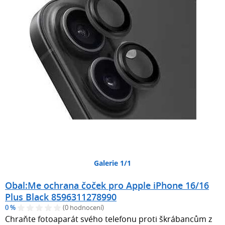
Galerie 1/1
Obal:Me ochrana čoček pro Apple iPhone 16/16
Plus Black 8596311278990
0 %
(0 hodnocení)
Chraňte fotoaparát svého telefonu proti škrábancům z