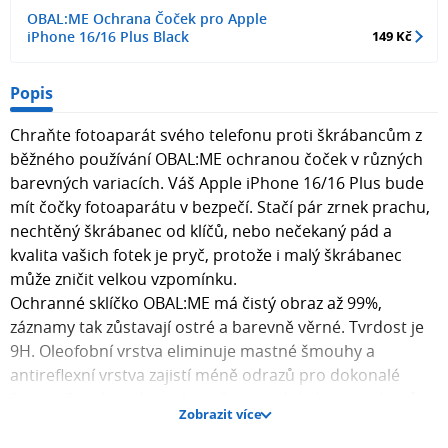
OBAL:ME Ochrana Čoček pro Apple
iPhone 16/16 Plus Black
149 Kč
Popis
Chraňte fotoaparát svého telefonu proti škrábancům z
běžného používání OBAL:ME ochranou čoček v různých
barevných variacích. Váš Apple iPhone 16/16 Plus bude
mít čočky fotoaparátu v bezpečí. Stačí pár zrnek prachu,
nechtěný škrábanec od klíčů, nebo nečekaný pád a
kvalita vašich fotek je pryč, protože i malý škrábanec
může zničit velkou vzpomínku.
Ochranné sklíčko OBAL:ME má čistý obraz až 99%,
záznamy tak zůstavají ostré a barevně věrné. Tvrdost je
9H. Oleofobní vrstva eliminuje mastné šmouhy a
antireflexní vrstva zajistí méně odrazů pro dokonalé
fotografie jak ve dne tak i večer. Je odolné proti nárazů,
Zobrazit více
sklíčko tak tlumí nárazy a pomáhá ochránit čočky i při
pádu.