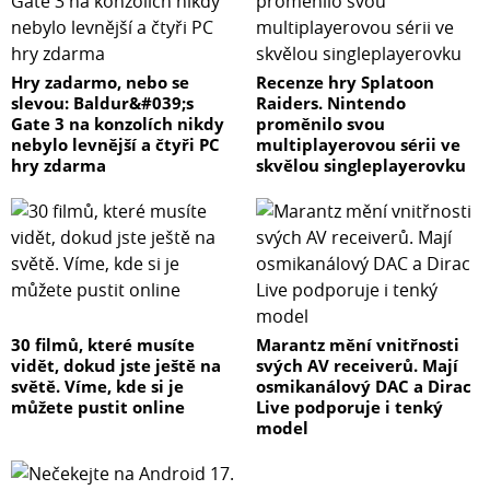
Hry zadarmo, nebo se
Recenze hry Splatoon
slevou: Baldur&#039;s
Raiders. Nintendo
Gate 3 na konzolích nikdy
proměnilo svou
nebylo levnější a čtyři PC
multiplayerovou sérii ve
hry zdarma
skvělou singleplayerovku
30 filmů, které musíte
Marantz mění vnitřnosti
vidět, dokud jste ještě na
svých AV receiverů. Mají
světě. Víme, kde si je
osmikanálový DAC a Dirac
můžete pustit online
Live podporuje i tenký
model