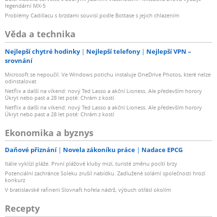
legendární MX-5
Problémy Cadillacu s brzdami souvisí podle Bottase s jejich chlazením
Věda a technika
Nejlepší chytré hodinky
Nejlepší telefony
Nejlepší VPN –
srovnání
Microsoft se nepoučil. Ve Windows potichu instaluje OneDrive Photos, které nelze
odinstalovat
Netflix a další na víkend: nový Ted Lasso a akční Lioness. Ale především horory
Úkryt nebo past a 28 let poté: Chrám z kostí
Netflix a další na víkend: nový Ted Lasso a akční Lioness. Ale především horory
Úkryt nebo past a 28 let poté: Chrám z kostí
Ekonomika a byznys
Daňové přiznání
Novela zákoníku práce
Nadace EPCG
Itálie vyklízí pláže. První plážové kluby mizí, turisté změnu pocítí brzy
Potenciální zachránce Soleku zrušil nabídku. Zadlužené solární společnosti hrozí
konkurz
V bratislavské rafinerii Slovnaft hořela nádrž, výbuch otřásl okolím
Recepty