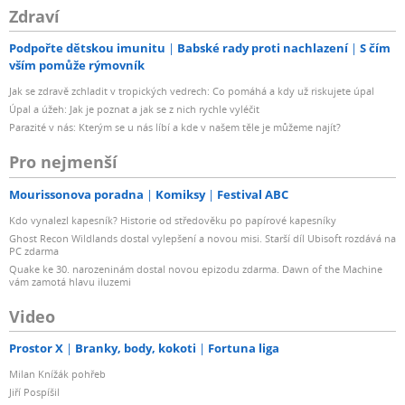
Zdraví
Podpořte dětskou imunitu
Babské rady proti nachlazení
S čím
vším pomůže rýmovník
Jak se zdravě zchladit v tropických vedrech: Co pomáhá a kdy už riskujete úpal
Úpal a úžeh: Jak je poznat a jak se z nich rychle vyléčit
Parazité v nás: Kterým se u nás líbí a kde v našem těle je můžeme najít?
Pro nejmenší
Mourissonova poradna
Komiksy
Festival ABC
Kdo vynalezl kapesník? Historie od středověku po papírové kapesníky
Ghost Recon Wildlands dostal vylepšení a novou misi. Starší díl Ubisoft rozdává na
PC zdarma
Quake ke 30. narozeninám dostal novou epizodu zdarma. Dawn of the Machine
vám zamotá hlavu iluzemi
Video
Prostor X
Branky, body, kokoti
Fortuna liga
Milan Knížák pohřeb
Jiří Pospíšil