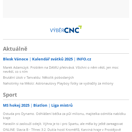
VÝBĚR
Aktuálně
Blesk Vánoce
Kalendář svátků 2025
INFO.cz
Marek Adamczyk: Problém na DAMU přetrvává. Všichni o něm vědí, jen moc
nevědí, co s ním
Brutální útok v Tanvaldu: Několik pobodaných
Nahotinky na Měsíci: Astronautovy Playboy fotky se vydražily za miliony
Sport
MS hokej 2025
Biatlon
Liga mistrů
Ostuda pro Dynamo. Odhlášení béčka za půl milionu, majitelka odmítla nabídku
kraje
Haraslín si zaslouží odejít. Výhra je to i pro Spartu, ale měla by ještě zareagovat
ONLINE: Slavia B - Třinec 3:2. Dukla hostí Kroměříž, Karviná hraje v Prostějově