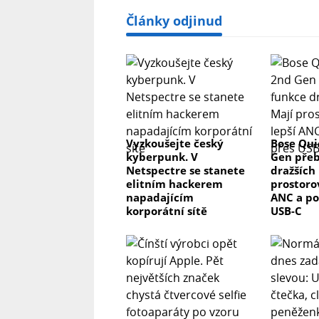
Články odjinud
Vyzkoušejte český
Bose Qui
kyberpunk. V
Gen přeb
Netspectre se stanete
dražších 
elitním hackerem
prostorov
napadajícím
ANC a po
korporátní sítě
USB-C