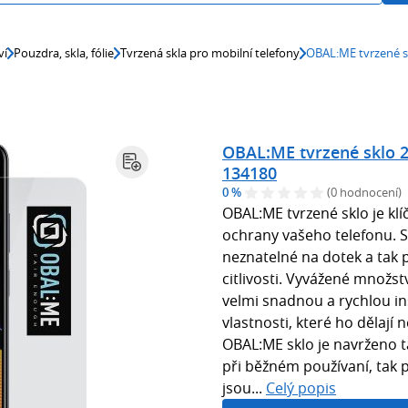
ví
Pouzdra, skla, fólie
Tvrzená skla pro mobilní telefony
OBAL:ME tvrzené sk
OBAL:ME tvrzené sklo 2.
134180
0 %
(0 hodnocení)
OBAL:ME tvrzené sklo je kl
ochrany vašeho telefonu. S
neznatelné na dotek a tak 
citlivosti. Vyvážené množstv
velmi snadnou a rychlou ins
vlastnosti, které ho dělají
OBAL:ME sklo je navrženo t
při běžném používaní, tak
jsou...
Celý popis