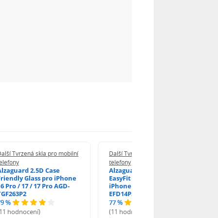
alší Tvrzená skla pro mobilní
Další Tvrzená skla pro mobilní
elefony
telefony
Alzaguard 2.5D Case
Alzaguard 2.5D Glass
Friendly Glass pro iPhone
EasyFit DustFree pro
6 Pro / 17 / 17 Pro AGD-
iPhone 16 Pro / 17 AGD-
TGF263P2
EFD14P3
79 %
77 %
(11 hodnocení)
(11 hodnocení)