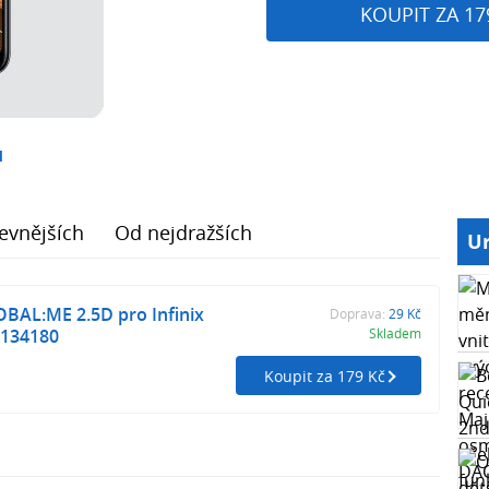
KOUPIT ZA 17
1
evnějších
Od nejdražších
Ur
OBAL:ME 2.5D pro Infinix
Doprava:
29 Kč
 134180
Skladem
Koupit za 179 Kč