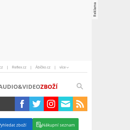
cz
Reflex.cz
Ábíčko.cz
více
AUDIO&VIDEO
ZBOŽÍ
Vyhledat zboží
Nákupní seznam