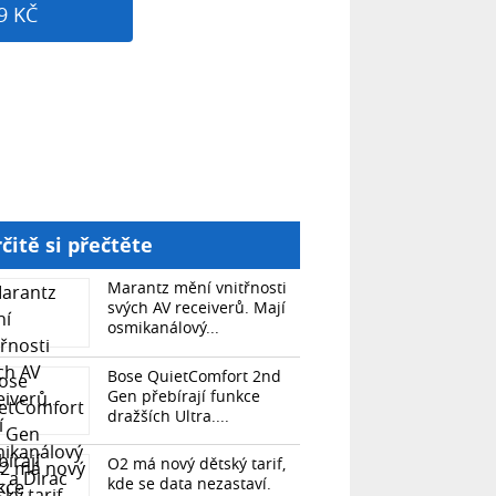
9 KČ
čitě si přečtěte
Marantz mění vnitřnosti
svých AV receiverů. Mají
osmikanálový...
Bose QuietComfort 2nd
Gen přebírají funkce
dražších Ultra....
O2 má nový dětský tarif,
kde se data nezastaví.