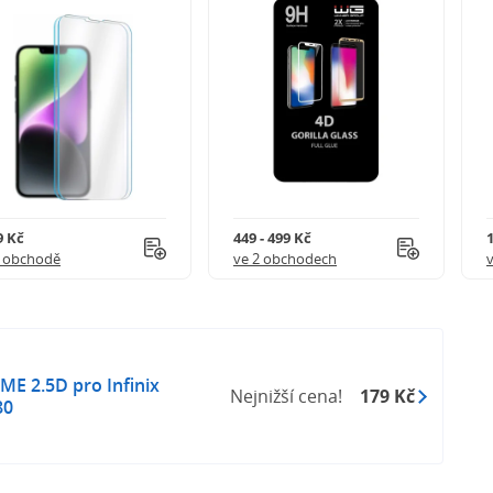
9 Kč
449 - 499 Kč
1 obchodě
ve 2 obchodech
ME 2.5D pro Infinix
Nejnižší cena!
179 Kč
80