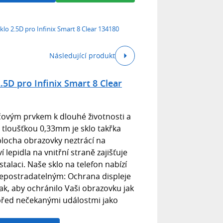
lo 2.5D pro Infinix Smart 8 Clear 134180
Následující produkt
5D pro Infinix Smart 8 Clear
íčovým prvkem k dlouhé životnosti a
 tloušťkou 0,33mm je sklo takřka
plocha obrazovky neztrácí na
í lepidla na vnitřní straně zajišťuje
talaci. Naše sklo na telefon nabízí
 nepostradatelným: Ochrana displeje
ak, aby ochránilo Vaši obrazovku jak
 před nečekanými událostmi jako