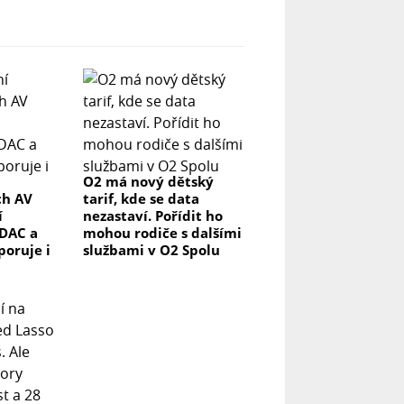
O2 má nový dětský
ch AV
tarif, kde se data
í
nezastaví. Pořídit ho
DAC a
mohou rodiče s dalšími
poruje i
službami v O2 Spolu