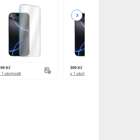
Next
199 Kč
399 Kč
v 1 obchodě
v 1 obchodě