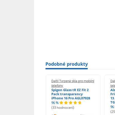
Podobné produkty
 Tvrzená skla pro mobilní
Další Tvrzená skla pro mobilní
Dal
ony
telefony
tel
guard 2.5D Glass
Spigen Glass tR EZ Fit 2
Al
Fit DustFree pro
Pack transparency
Fr
ne 17 Pro Max AGD-
iPhone 16 Pro AGL07928
13 
479BDAP3
TG
96 %
96
(33 hodnocení)
odnocení)
(2