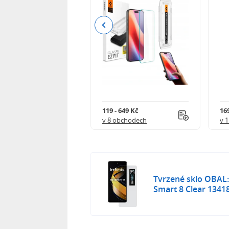
Previous
Kč
119 - 649 Kč
16
 obchodech
v 8 obchodech
v 
Tvrzené sklo OBAL:
Smart 8 Clear 1341