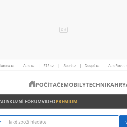
Iarena.cz
Auto.cz
E15.cz
iSport.cz
Doupě.cz
AutoRevue.
POČÍTAČE
MOBILY
TECHNIKA
HRY
A
DISKUZNÍ FÓRUM
VIDEO
PREMIUM