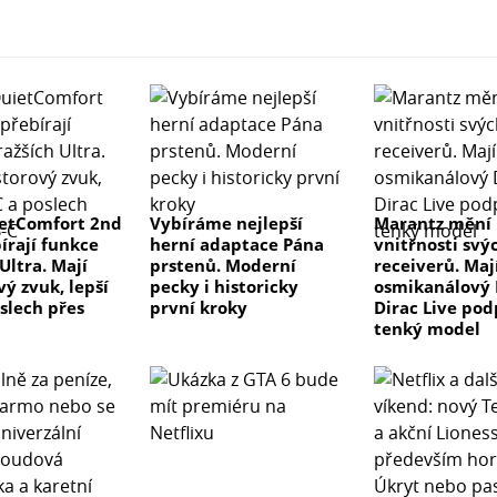
etComfort 2nd
Vybíráme nejlepší
Marantz mění
írají funkce
herní adaptace Pána
vnitřnosti svý
Ultra. Mají
prstenů. Moderní
receiverů. Maj
ý zvuk, lepší
pecky i historicky
osmikanálový 
slech přes
první kroky
Dirac Live pod
tenký model