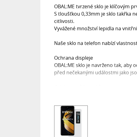
OBAL:ME tvrzené sklo je klíčovým pr
S tloušťkou 0,33mm je sklo takřka n
citlivosti.
Vyvážené množství lepidla na vnitřní
Naše sklo na telefon nabízí vlastnos
Ochrana displeje
OBAL:ME sklo je navrženo tak, aby o
před nečekanými událostmi jako jso
Odolnost vůči otiskům
Díky pokročilé technologii našeho skl
otisky prstů.
Ochrana očí
Chráníme nejen váš telefon, ale i v
ochrání vaše oči před únavou.