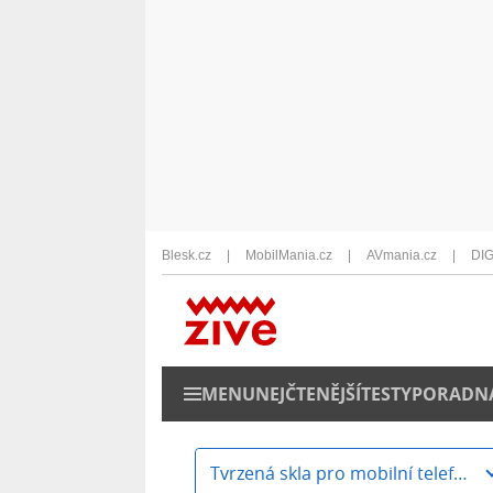
Blesk.cz
MobilMania.cz
AVmania.cz
DIG
MENU
NEJČTENĚJŠÍ
TESTY
PORADN
Tvrzená skla pro mobilní telefony