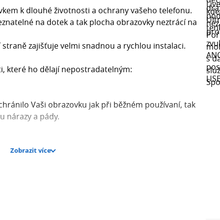
vkem k dlouhé životnosti a ochrany vašeho telefonu.
eznatelné na dotek a tak plocha obrazovky neztrácí na
 straně zajišťuje velmi snadnou a rychlou instalaci.
ti, které ho dělají nepostradatelným:
chránilo Vaši obrazovku jak při běžném používaní, tak
u nárazy a pády.
Zobrazit více
a si užijete krystalicky čistý obraz a minimalizované
aše oči. OBAL:ME sklo redukuje nepříjemné záření a