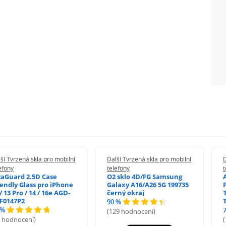
ší Tvrzená skla pro mobilní
Další Tvrzená skla pro mobilní
D
efony
telefony
t
zaGuard 2.5D Case
O2 sklo 4D/FG Samsung
iendly Glass pro iPhone
Galaxy A16/A26 5G 199735
/ 13 Pro / 14 / 16e AGD-
černý okraj
1
F0147P2
90 %
 %
(129 hodnocení)
5 hodnocení)