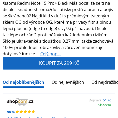
Xiaomi Redmi Note 15 Pro+ Black Máš pocit, že se ti na
displeji snadno shromažďují otisky prstů a prach a bojíš
se škrábanců? Najdi klid v duši s prémiovým tvrzeným
sklem OG od výrobce OG, které má privacy filtr a plnou
lepicí plochu (edge to edge) s vyšší přilnavostí. Displej
tak lépe ochráníš proti běžným každodenním rizikům.
Sklo je ultra-tenké s tloušťkou 0.27 mm, takže zachovává
100% průhlednost obrazovky a zároveň neomezuje
dotykové funkce....
Celý popis
KOUPIT ZA 299 KČ
Od nejoblíbenějších
Od nejlevnějších
Od nejdražší
Doprava:
51 Kč
Skladem
98 %