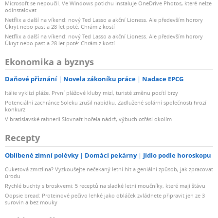
Microsoft se nepoučil. Ve Windows potichu instaluje OneDrive Photos, které nelze
odinstalovat
Netflix a další na víkend: nový Ted Lasso a akční Lioness. Ale především horory
Úkryt nebo past a 28 let poté: Chrám z kostí
Netflix a další na víkend: nový Ted Lasso a akční Lioness. Ale především horory
Úkryt nebo past a 28 let poté: Chrám z kostí
Ekonomika a byznys
Daňové přiznání
Novela zákoníku práce
Nadace EPCG
Itálie vyklízí pláže. První plážové kluby mizí, turisté změnu pocítí brzy
Potenciální zachránce Soleku zrušil nabídku. Zadlužené solární společnosti hrozí
konkurz
V bratislavské rafinerii Slovnaft hořela nádrž, výbuch otřásl okolím
Recepty
Oblíbené zimní polévky
Domácí pekárny
Jídlo podle horoskopu
Cuketová zmrzlina? Vyzkoušejte nečekaný letní hit a geniální způsob, jak zpracovat
úrodu
Rychlé buchty s broskvemi: 5 receptů na sladké letní moučníky, které mají šťávu
Oopsie bread: Proteinové pečivo lehké jako obláček zvládnete připravit jen ze 3
surovin a bez mouky