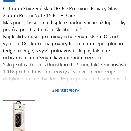
Ochranné tvrzené sklo OG 6D Premium Privacy Glass -
Xiaomi Redmi Note 15 Pro+ Black
Máš pocit, že se ti na displeji snadno shromažďují otisky
prstů a prach a bojíš se škrábanců?
Najdi klid v duši s prémiovým tvrzeným sklem OG od
výrobce OG, které má privacy filtr a plnou lepicí plochu
(edge to edge) s vyšší přilnavostí. Displej tak lépe
ochráníš proti běžným každodenním rizikům.
Sklo je ultra-tenké s tloušťkou 0.27 mm, takže zachovává
100% průhlednost obrazovky a zároveň neomezuje
dotykové funkce. Tvrdost 9H pak pomáhá chránit povrch
displeje před škrábanci i následky pádu.
Zobrazit více
Dvojitá oleofóbní vrstva snižuje množství otisků, prachu i
nečistot na skle. Díky tomu máš na displeji déle čistý
obraz a příjemné používání.
Hlavní vlastnosti:
Privacy filtr pro ochranu soukromí při pohledu na displej