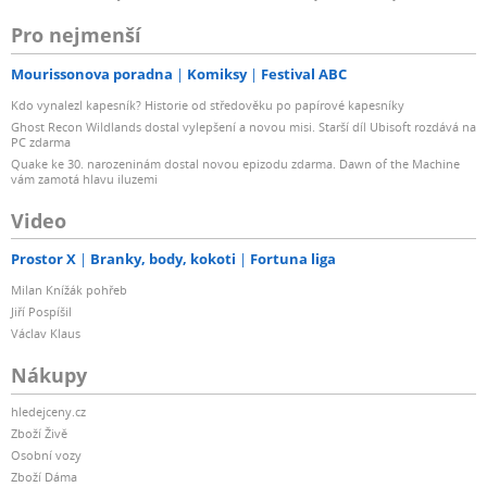
Pro nejmenší
Mourissonova poradna
Komiksy
Festival ABC
Kdo vynalezl kapesník? Historie od středověku po papírové kapesníky
Ghost Recon Wildlands dostal vylepšení a novou misi. Starší díl Ubisoft rozdává na
PC zdarma
Quake ke 30. narozeninám dostal novou epizodu zdarma. Dawn of the Machine
vám zamotá hlavu iluzemi
Video
Prostor X
Branky, body, kokoti
Fortuna liga
Milan Knížák pohřeb
Jiří Pospíšil
Václav Klaus
Nákupy
hledejceny.cz
Zboží Živě
Osobní vozy
Zboží Dáma