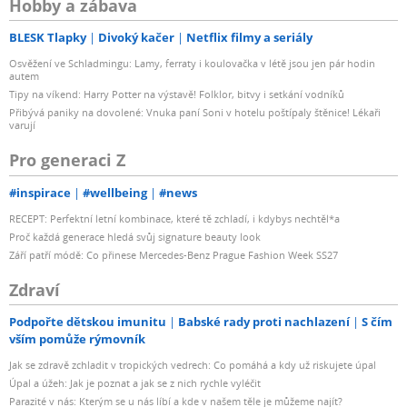
Hobby a zábava
BLESK Tlapky
Divoký kačer
Netflix filmy a seriály
Osvěžení ve Schladmingu: Lamy, ferraty i koulovačka v létě jsou jen pár hodin
autem
Tipy na víkend: Harry Potter na výstavě! Folklor, bitvy i setkání vodníků
Přibývá paniky na dovolené: Vnuka paní Soni v hotelu poštípaly štěnice! Lékaři
varují
Pro generaci Z
#inspirace
#wellbeing
#news
RECEPT: Perfektní letní kombinace, které tě zchladí, i kdybys nechtěl*a
Proč každá generace hledá svůj signature beauty look
Září patří módě: Co přinese Mercedes-Benz Prague Fashion Week SS27
Zdraví
Podpořte dětskou imunitu
Babské rady proti nachlazení
S čím
vším pomůže rýmovník
Jak se zdravě zchladit v tropických vedrech: Co pomáhá a kdy už riskujete úpal
Úpal a úžeh: Jak je poznat a jak se z nich rychle vyléčit
Parazité v nás: Kterým se u nás líbí a kde v našem těle je můžeme najít?