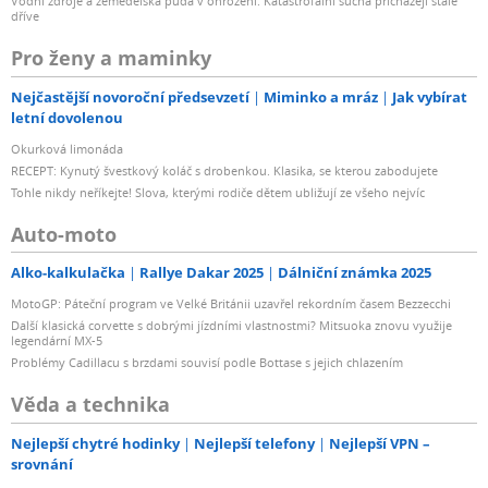
Vodní zdroje a zemědělská půda v ohrožení: Katastrofální sucha přicházejí stále
dříve
Pro ženy a maminky
Nejčastější novoroční předsevzetí
Miminko a mráz
Jak vybírat
letní dovolenou
Okurková limonáda
RECEPT: Kynutý švestkový koláč s drobenkou. Klasika, se kterou zabodujete
Tohle nikdy neříkejte! Slova, kterými rodiče dětem ubližují ze všeho nejvíc
Auto-moto
Alko-kalkulačka
Rallye Dakar 2025
Dálniční známka 2025
MotoGP: Páteční program ve Velké Británii uzavřel rekordním časem Bezzecchi
Další klasická corvette s dobrými jízdními vlastnostmi? Mitsuoka znovu využije
legendární MX-5
Problémy Cadillacu s brzdami souvisí podle Bottase s jejich chlazením
Věda a technika
Nejlepší chytré hodinky
Nejlepší telefony
Nejlepší VPN –
srovnání