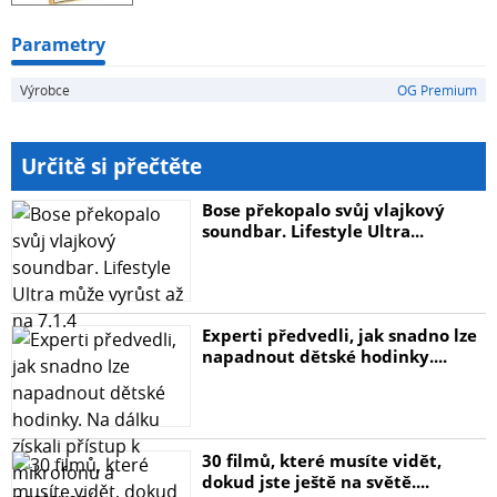
Plná lepicí plocha edge to edge na celém displeji s vyšší
přilnavostí
Parametry
Tloušťka 0.27 mm pro 100% průhlednost a zachování
Výrobce
OG Premium
dotykových funkcí
Tvrdost 9H pro ochranu proti škrábancům a účinkům
pádu
Určitě si přečtěte
Dvojitá oleofóbní vrstva proti otiskům, prachu a
nečistotám
Bose překopalo svůj vlajkový
Přesné přizpůsobení pro model Xiaomi Redmi Note 15
soundbar. Lifestyle Ultra...
Pro+
Rychlá a přesná aplikace bez bublinek
Instalační kit pro snadnou aplikaci na displej
Experti předvedli, jak snadno lze
napadnout dětské hodinky....
Obsah balení:
Instalační kit
EAN: 5903396446467
30 filmů, které musíte vidět,
dokud jste ještě na světě....