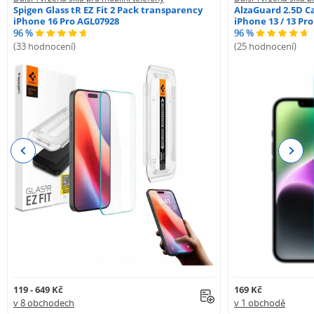
Spigen Glass tR EZ Fit 2 Pack transparency
AlzaGuard 2.5D Ca
iPhone 16 Pro AGL07928
iPhone 13 / 13 Pr
96 %
96 %
(33 hodnocení)
(25 hodnocení)
Previous
Next
119 - 649 Kč
169 Kč
v 8 obchodech
v 1 obchodě