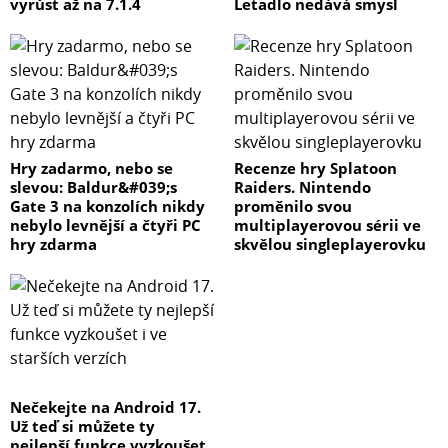
vyrůst až na 7.1.4
Letadlo nedává smysl
Hry zadarmo, nebo se
Recenze hry Splatoon
slevou: Baldur&#039;s
Raiders. Nintendo
Gate 3 na konzolích nikdy
proměnilo svou
nebylo levnější a čtyři PC
multiplayerovou sérii ve
hry zdarma
skvělou singleplayerovku
Nečekejte na Android 17.
Už teď si můžete ty
nejlepší funkce vyzkoušet