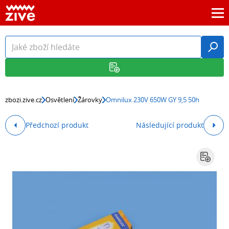
zbozi.zive.cz
Osvětlení
Žárovky
Omnilux 230V 650W GY 9,5 50h
Předchozí produkt
Následující produkt