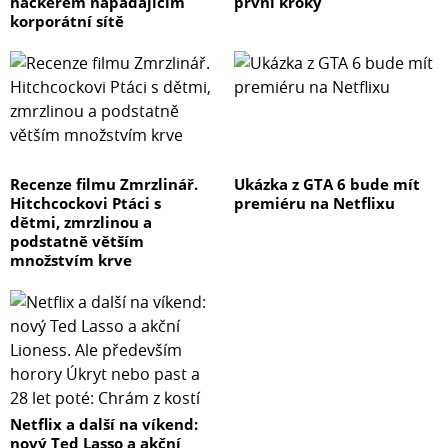
hackerem napadajícím
první kroky
korporátní sítě
Recenze filmu Zmrzlinář.
Ukázka z GTA 6 bude mít
Hitchcockovi Ptáci s
premiéru na Netflixu
dětmi, zmrzlinou a
podstatně větším
množstvím krve
Netflix a další na víkend:
nový Ted Lasso a akční