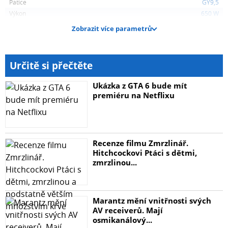
Patice
GY9,5
Výkon
650 W
Provozní teplota min .:
Zobrazit více parametrů
20 ° C
Životnost lampy:
Určitě si přečtěte
100 h
Ukázka z GTA 6 bude mít
Světelný tok:
premiéru na Netflixu
15 000 lm
Napětí (žárovky):
Recenze filmu Zmrzlinář.
230 V
Hitchcockovi Ptáci s dětmi,
zmrzlinou...
Rozměry (LxD):
90 x 26 mm
Marantz mění vnitřnosti svých
Hmotnost:
AV receiverů. Mají
0,02 kg
osmikanálový...