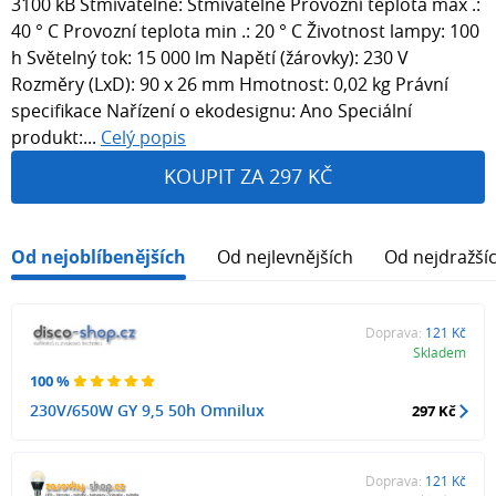
3100 kB Stmívatelné: Stmívatelné Provozní teplota max .:
40 ° C Provozní teplota min .: 20 ° C Životnost lampy: 100
h Světelný tok: 15 000 lm Napětí (žárovky): 230 V
Rozměry (LxD): 90 x 26 mm Hmotnost: 0,02 kg Právní
specifikace Nařízení o ekodesignu: Ano Speciální
produkt:...
Celý popis
KOUPIT ZA 297 KČ
Od nejoblíbenějších
Od nejlevnějších
Od nejdražší
Doprava:
121 Kč
Skladem
100 %
230V/650W GY 9,5 50h Omnilux
297 Kč
Doprava:
121 Kč