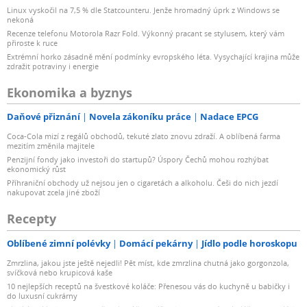
Linux vyskočil na 7,5 % dle Statcounteru. Jenže hromadný úprk z Windows se
nekoná
Recenze telefonu Motorola Razr Fold. Výkonný pracant se stylusem, který vám
přiroste k ruce
Extrémní horko zásadně mění podmínky evropského léta. Vysychající krajina může
zdražit potraviny i energie
Ekonomika a byznys
Daňové přiznání
Novela zákoníku práce
Nadace EPCG
Coca-Cola mizí z regálů obchodů, tekuté zlato znovu zdraží. A oblíbená farma
mezitím změnila majitele
Penzijní fondy jako investoři do startupů? Úspory Čechů mohou rozhýbat
ekonomický růst
Příhraniční obchody už nejsou jen o cigaretách a alkoholu. Češi do nich jezdí
nakupovat zcela jiné zboží
Recepty
Oblíbené zimní polévky
Domácí pekárny
Jídlo podle horoskopu
Zmrzlina, jakou jste ještě nejedli! Pět míst, kde zmrzlina chutná jako gorgonzola,
svíčková nebo krupicová kaše
10 nejlepších receptů na švestkové koláče: Přenesou vás do kuchyně u babičky i
do luxusní cukrárny