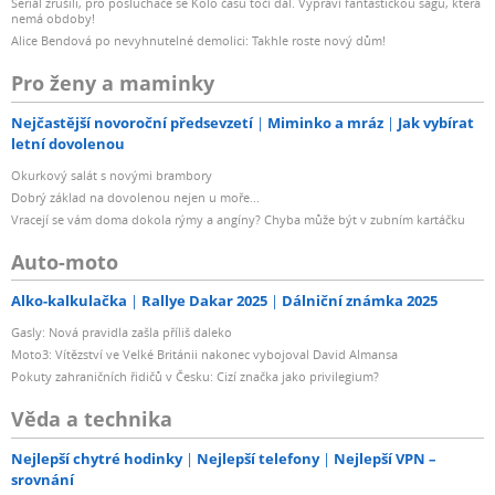
Seriál zrušili, pro posluchače se Kolo času točí dál. Vypráví fantastickou ságu, která
nemá obdoby!
Alice Bendová po nevyhnutelné demolici: Takhle roste nový dům!
Pro ženy a maminky
Nejčastější novoroční předsevzetí
Miminko a mráz
Jak vybírat
letní dovolenou
Okurkový salát s novými brambory
Dobrý základ na dovolenou nejen u moře...
Vracejí se vám doma dokola rýmy a angíny? Chyba může být v zubním kartáčku
Auto-moto
Alko-kalkulačka
Rallye Dakar 2025
Dálniční známka 2025
Gasly: Nová pravidla zašla příliš daleko
Moto3: Vítězství ve Velké Británii nakonec vybojoval David Almansa
Pokuty zahraničních řidičů v Česku: Cizí značka jako privilegium?
Věda a technika
Nejlepší chytré hodinky
Nejlepší telefony
Nejlepší VPN –
srovnání