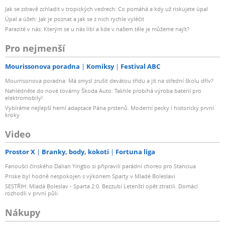
Jak se zdravě zchladit v tropických vedrech: Co pomáhá a kdy už riskujete úpal
Úpal a úžeh: Jak je poznat a jak se z nich rychle vyléčit
Parazité v nás: Kterým se u nás líbí a kde v našem těle je můžeme najít?
Pro nejmenší
Mourissonova poradna
Komiksy
Festival ABC
Mourrisonova poradna: Má smysl zrušit devátou třídu a jít na střední školu dřív?
Nahlédněte do nové továrny Škoda Auto: Takhle probíhá výroba baterií pro
elektromobily!
Vybíráme nejlepší herní adaptace Pána prstenů. Moderní pecky i historicky první
kroky
Video
Prostor X
Branky, body, kokoti
Fortuna liga
Fanoušci čínského Dalian Yingbo si připravili parádní choreo pro Stanciua
Priske byl hodně nespokojen s výkonem Sparty v Mladé Boleslavi
SESTŘIH: Mladá Boleslav - Sparta 2:0. Bezzubí Letenští opět ztratili. Domácí
rozhodli v první půli
Nákupy