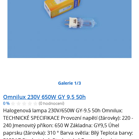
Galerie 1/3
Omnilux 230V 650W GY 9,5 50h
0 %
(0 hodnocení)
Halogenová lampa 230V/650W GY-9.5 50h Omnilux:
TECHNICKÉ SPECIFIKACE Provozní napětí (žárovky): 220 -
240 Jmenovitý příkon: 650 W Základna: GY9,5 Úhel
paprsku (žárovka): 310 ° Barva světla: Bílý Teplota barvy: