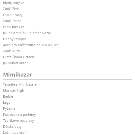
hledejceny.cz
Zboží Živě
Osobní vozy
Zboží Dáma
zbozi.blesk.cz
Jak na prohlídku ojetého vozu?
HobbyKompas
Auto pro začátečníka do 100 000 Kč
Zboží Auto
Ojetá Škoda Octavia
Jak vybrat auto?
Mimibazar
Testujte s Mimibazarem
Monster High
Barbie
Lego
Pyžama
Kosmetika a parfémy
Teplákové soupravy
Dětské boty
Ložní povlečení