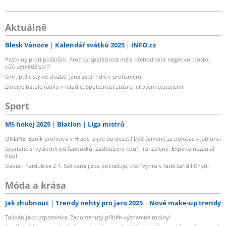
Aktuálně
Blesk Vánoce
Kalendář svátků 2025
INFO.cz
Pastviny proti požárům. Proč by společnost měla přehodnotit negativní postoj
vůči zemědělství?
Smrt policisty ve službě: Jána zabil řidič v protisměru
Zlobivé batole řádilo v letadle: Společnost zrušila let všem cestujícím!
Sport
MS hokej 2025
Biatlon
Liga mistrů
ONLINE: Baník prohrává v Hradci a jde do deseti! Dvě červené za poločas v Jablonci
Sparťané si vyslechli od fanoušků. Zasloužený kouř, líčil Zelený. Experta nezaujal
Kuol
Slavia - Pardubice 2:1. Sešívaná jízda pokračuje, třetí výhru v řadě zařídil Chytil
Móda a krása
Jak zhubnout
Trendy nehty pro jaro 2025
Nové make-up trendy
Tulipán jako vzpomínka: Zapomenutý příběh významné rodiny!