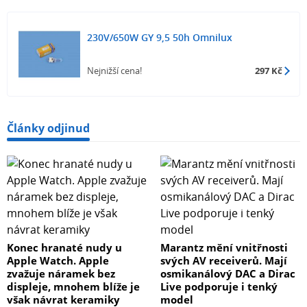
230V/650W GY 9,5 50h Omnilux
Nejnižší cena!
297 Kč
Články odjinud
Konec hranaté nudy u
Marantz mění vnitřnosti
Apple Watch. Apple
svých AV receiverů. Mají
zvažuje náramek bez
osmikanálový DAC a Dirac
displeje, mnohem blíže je
Live podporuje i tenký
však návrat keramiky
model