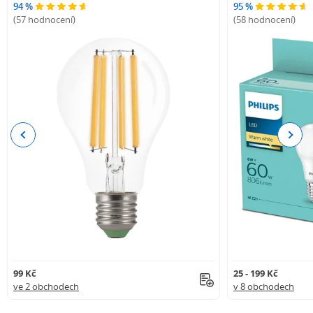
94 %
95 %
(57 hodnocení)
(58 hodnocení)
Previous
Next
99 Kč
25 - 199 Kč
ve 2 obchodech
v 8 obchodech