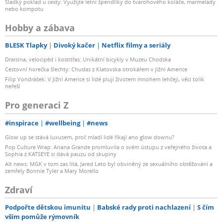
Sladký poklad u cesty: Využijte letní špendlíky do tvarohového koláče, marmelády
nebo kompotu
Hobby a zábava
BLESK Tlapky
Divoký kačer
Netflix filmy a seriály
Draisina, velocipéd i kostitřas: Unikátní bicykly v Muzeu Chodska
Cestovní horečka šlechty: Chuďas z Klatovska otrokářem v Jižní Americe
Filip Vondrášek: V Jižní Americe si lidé plují životem mnohem lehčeji, věci tolik
neřeší
Pro generaci Z
#inspirace
#wellbeing
#news
Glow up se stává luxusem, proč mladí lidé říkají ano glow downu?
Pop Culture Wrap: Ariana Grande promluvila o svém ústupu z veřejného života a
Sophia z KATSEYE si dává pauzu od skupiny
Alt news: MGK v tom zas lítá, Jared Leto byl obviněný ze sexuálního obtěžování a
zemřely Bonnie Tyler a Mary Morello
Zdraví
Podpořte dětskou imunitu
Babské rady proti nachlazení
S čím
vším pomůže rýmovník