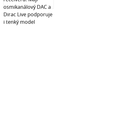
Právní specifikace
Nařízení o ekodesignu:
Ano
Speciální produkt:
Není určeno pro osvětlení místnosti v domácnosti
Světelné zdroje OMNILUXOmnilux se ve světě osvětlovací
techniky řadí mezi velmi známé výrobce, na rozdíl
například od značky Philips se ale soustředí výhradně na
oblast světelné techniky. Kromě světelných zdrojů
určených pro osvětlení se ale věnuje rovněž přístrojům
využívaným v kosmetice a zdravotnictví – jedná se o
nejrůznější speciální lampy, které mají specifické účinky
na pokožku a využívají se tak ve světelné terapii. Tímto