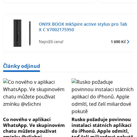
ONYX BOOX InkSpire active stylus pro Tab
X C V7002175950
Nejnižší cena!
1 690 Kč
Články odjinud
Co nového v aplikaci
Rusko požaduje povinnou
WhatsApp. Ve skupinovém
instalaci státních aplikací
chatu můžete používat
do iPhonů. Apple odmítl,
zmínku @všichni
teď čelí miliardové pokutě