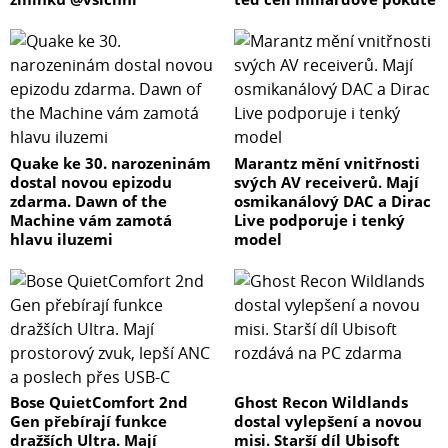
Quake ke 30. narozeninám
Marantz mění vnitřnosti
dostal novou epizodu
svých AV receiverů. Mají
zdarma. Dawn of the
osmikanálový DAC a Dirac
Machine vám zamotá
Live podporuje i tenký
hlavu iluzemi
model
Bose QuietComfort 2nd
Ghost Recon Wildlands
Gen přebírají funkce
dostal vylepšení a novou
dražších Ultra. Mají
misi. Starší díl Ubisoft