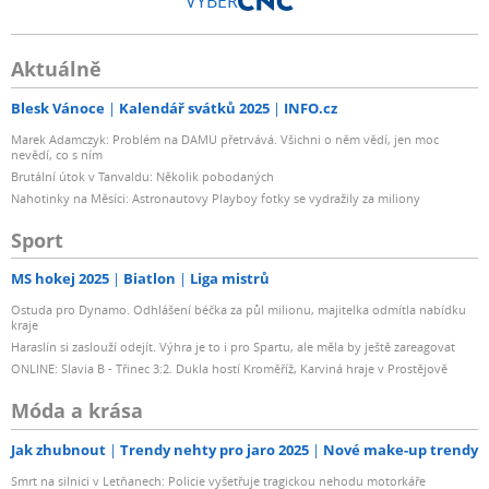
VÝBĚR
Aktuálně
Blesk Vánoce
Kalendář svátků 2025
INFO.cz
Marek Adamczyk: Problém na DAMU přetrvává. Všichni o něm vědí, jen moc
nevědí, co s ním
Brutální útok v Tanvaldu: Několik pobodaných
Nahotinky na Měsíci: Astronautovy Playboy fotky se vydražily za miliony
Sport
MS hokej 2025
Biatlon
Liga mistrů
Ostuda pro Dynamo. Odhlášení béčka za půl milionu, majitelka odmítla nabídku
kraje
Haraslín si zaslouží odejít. Výhra je to i pro Spartu, ale měla by ještě zareagovat
ONLINE: Slavia B - Třinec 3:2. Dukla hostí Kroměříž, Karviná hraje v Prostějově
Móda a krása
Jak zhubnout
Trendy nehty pro jaro 2025
Nové make-up trendy
Smrt na silnici v Letňanech: Policie vyšetřuje tragickou nehodu motorkáře