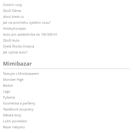
Osobní vozy
Zboží Dáma
zbozi.blesk.cz
Jak na prohlídku ojetého vozu?
HobbyKompas
Auto pro začátečníka do 100 000 Kč
Zboží Auto
Ojetá Škoda Octavia
Jak vybrat auto?
Mimibazar
Testujte s Mimibazarem
Monster High
Barbie
Lego
Pyžama
Kosmetika a parfémy
Teplákové soupravy
Dětské boty
Ložní povlečení
Bazar nábytku