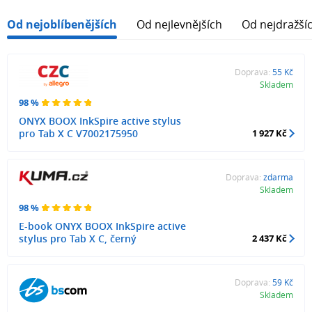
Od nejoblíbenějších
Od nejlevnějších
Od nejdražší
Doprava:
55 Kč
Skladem
98 %
ONYX BOOX InkSpire active stylus
pro Tab X C V7002175950
1 927 Kč
Doprava:
zdarma
Skladem
98 %
E-book ONYX BOOX InkSpire active
stylus pro Tab X C, černý
2 437 Kč
Doprava:
59 Kč
Skladem