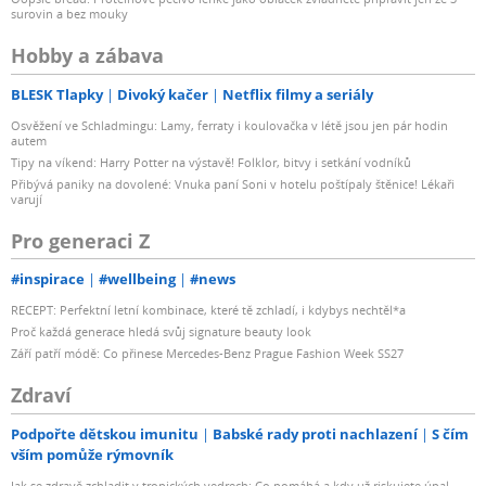
surovin a bez mouky
Hobby a zábava
BLESK Tlapky
Divoký kačer
Netflix filmy a seriály
Osvěžení ve Schladmingu: Lamy, ferraty i koulovačka v létě jsou jen pár hodin
autem
Tipy na víkend: Harry Potter na výstavě! Folklor, bitvy i setkání vodníků
Přibývá paniky na dovolené: Vnuka paní Soni v hotelu poštípaly štěnice! Lékaři
varují
Pro generaci Z
#inspirace
#wellbeing
#news
RECEPT: Perfektní letní kombinace, které tě zchladí, i kdybys nechtěl*a
Proč každá generace hledá svůj signature beauty look
Září patří módě: Co přinese Mercedes-Benz Prague Fashion Week SS27
Zdraví
Podpořte dětskou imunitu
Babské rady proti nachlazení
S čím
vším pomůže rýmovník
Jak se zdravě zchladit v tropických vedrech: Co pomáhá a kdy už riskujete úpal