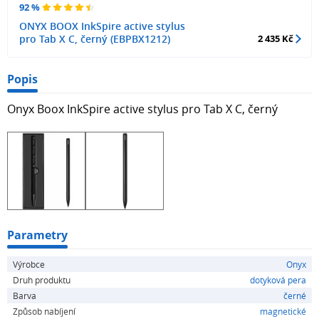
92 %
ONYX BOOX InkSpire active stylus
pro Tab X C, černý (EBPBX1212)
2 435 Kč
Popis
Onyx Boox InkSpire active stylus pro Tab X C, černý
Parametry
Výrobce
Onyx
Druh produktu
dotyková pera
Barva
černé
Způsob nabíjení
magnetické