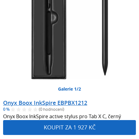
Galerie 1/2
Onyx Boox InkSpire EBPBX1212
0 %
(0 hodnocení)
Onyx Boox InkSpire active stylus pro Tab X C, černý
KOUPIT ZA 1 927 KČ