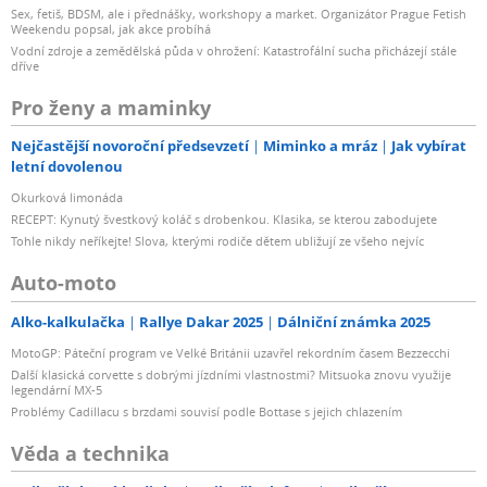
Sex, fetiš, BDSM, ale i přednášky, workshopy a market. Organizátor Prague Fetish
Weekendu popsal, jak akce probíhá
Vodní zdroje a zemědělská půda v ohrožení: Katastrofální sucha přicházejí stále
dříve
Pro ženy a maminky
Nejčastější novoroční předsevzetí
Miminko a mráz
Jak vybírat
letní dovolenou
Okurková limonáda
RECEPT: Kynutý švestkový koláč s drobenkou. Klasika, se kterou zabodujete
Tohle nikdy neříkejte! Slova, kterými rodiče dětem ubližují ze všeho nejvíc
Auto-moto
Alko-kalkulačka
Rallye Dakar 2025
Dálniční známka 2025
MotoGP: Páteční program ve Velké Británii uzavřel rekordním časem Bezzecchi
Další klasická corvette s dobrými jízdními vlastnostmi? Mitsuoka znovu využije
legendární MX-5
Problémy Cadillacu s brzdami souvisí podle Bottase s jejich chlazením
Věda a technika