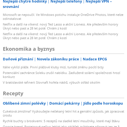
Nejlepší chytré hodinky
Nejlepší telefony
Nejlepší VPN –
srovnání
Microsoft se nepoučil. Ve Windows potichu instaluje OneDrive Photos, které nelze
odinstalovat
Netflix a další na víkend: nový Ted Lasso a akční Lioness. Ale především horory
Úkryt nebo past a 28 let poté: Chrám z kostí
Netflix a další na víkend: nový Ted Lasso a akční Lioness. Ale především horory
Úkryt nebo past a 28 let poté: Chrám z kostí
Ekonomika a byznys
Daňové přiznání
Novela zákoníku práce
Nadace EPCG
Itálie vyklízí pláže. První plážové kluby mizí, turisté změnu pocítí brzy
Potenciální zachránce Soleku zrušil nabídku. Zadlužené solární společnosti hrozí
konkurz
V bratislavské rafinerii Slovnaft hořela nádrž, výbuch otřásl okolím
Recepty
Oblíbené zimní polévky
Domácí pekárny
Jídlo podle horoskopu
Cuketová zmrzlina? Vyzkoušejte nečekaný letní hit a geniální způsob, jak zpracovat
úrodu
Rychlé buchty s broskvemi: 5 receptů na sladké letní moučníky, které mají šťávu
Oopsie bread: Proteinové pečivo lehké jako obláček zvládnete připravit jen ze 3