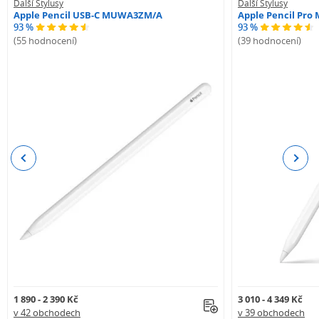
Další Stylusy
Další Stylusy
Apple Pencil USB-C MUWA3ZM/A
Apple Pencil Pr
93 %
93 %
(55 hodnocení)
(39 hodnocení)
Previous
Next
1 890 - 2 390 Kč
3 010 - 4 349 Kč
v 42 obchodech
v 39 obchodech