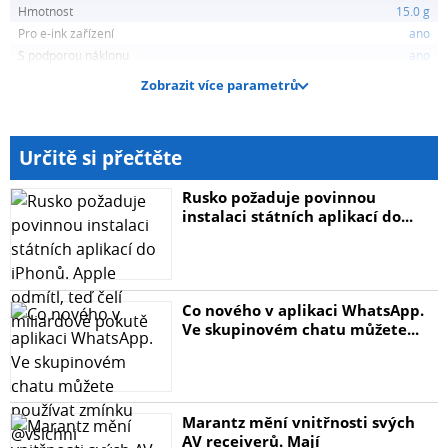
Hmotnost
15.0 g
Pro e-ink zařízení
ano
S podporou náklonu
ano
Zobrazit více parametrů
Určitě si přečtěte
Rusko požaduje povinnou
instalaci státních aplikací do...
Co nového v aplikaci WhatsApp.
Ve skupinovém chatu můžete...
Marantz mění vnitřnosti svých
AV receiverů. Mají