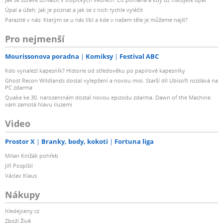
Úpal a úžeh: Jak je poznat a jak se z nich rychle vyléčit
Parazité v nás: Kterým se u nás líbí a kde v našem těle je můžeme najít?
Pro nejmenší
Mourissonova poradna
Komiksy
Festival ABC
Kdo vynalezl kapesník? Historie od středověku po papírové kapesníky
Ghost Recon Wildlands dostal vylepšení a novou misi. Starší díl Ubisoft rozdává na
PC zdarma
Quake ke 30. narozeninám dostal novou epizodu zdarma. Dawn of the Machine
vám zamotá hlavu iluzemi
Video
Prostor X
Branky, body, kokoti
Fortuna liga
Milan Knížák pohřeb
Jiří Pospíšil
Václav Klaus
Nákupy
hledejceny.cz
Zboží Živě