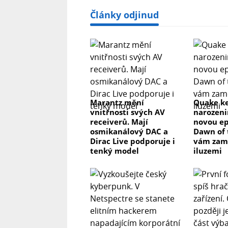
Články odjinud
Marantz mění
Quake ke
vnitřnosti svých AV
narozeni
receiverů. Mají
novou ep
osmikanálový DAC a
Dawn of 
Dirac Live podporuje i
vám zam
tenký model
iluzemi