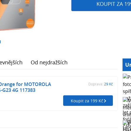
KOUPIT ZA 19
1
evnějších
Od nejdražších
Ur
 Orange for MOTOROLA
Doprava:
29 Kč
-G23 4G 117383
Koupit za 199 Kč