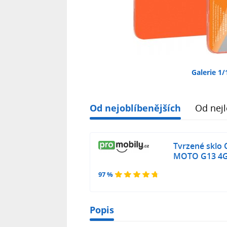
Galerie 1/
Od nejoblíbenějších
Od nejl
Tvrzené sklo
MOTO G13 4G
97 %
Popis