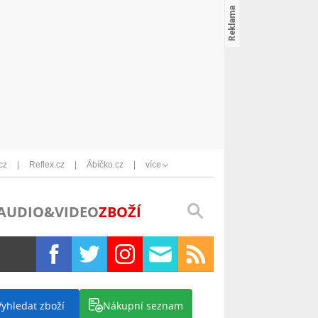
cz
Reflex.cz
Ábíčko.cz
více
AUDIO&VIDEO
ZBOŽÍ
Vyhledat zboží
Nákupní seznam