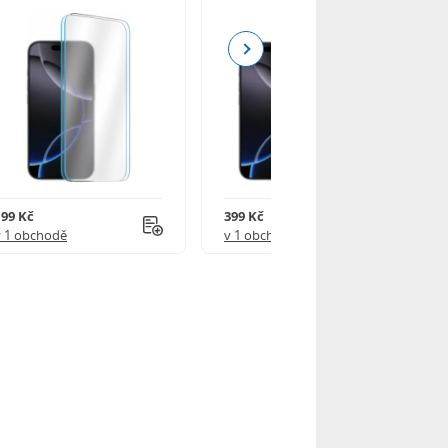
Next
199 Kč
399 Kč
v 1 obchodě
v 1 obchodě