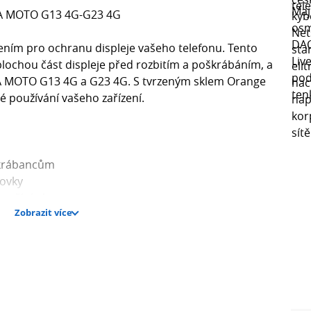
A MOTO G13 4G-G23 4G
ením pro ochranu displeje vašeho telefonu. Tento
 plochou část displeje před rozbitím a poškrábáním, a
 MOTO G13 4G a G23 4G. S tvrzeným sklem Orange
é používání vašeho zařízení.
škrábancům
zovky
oužívání
Zobrazit více
iskům prstů díky oleofobnímu povlaku
op