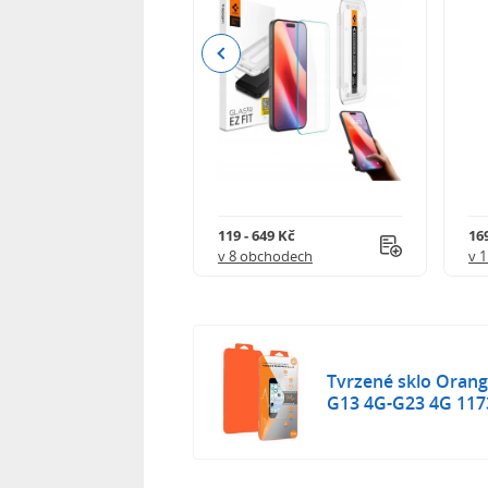
Previous
Kč
119 - 649 Kč
16
 obchodech
v 8 obchodech
v 
Tvrzené sklo Ora
G13 4G-G23 4G 117