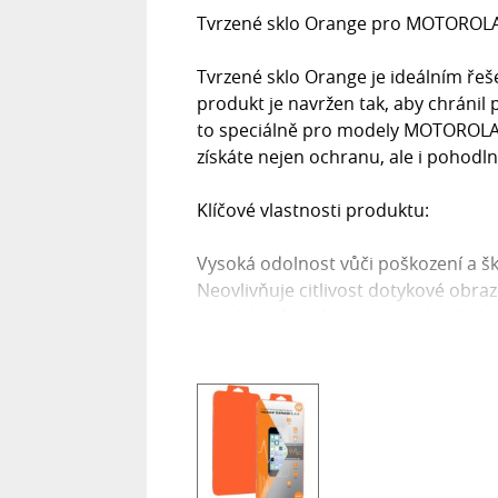
Tvrzené sklo Orange pro MOTOROL
Tvrzené sklo Orange je ideálním řeš
produkt je navržen tak, aby chránil
to speciálně pro modely MOTOROLA
získáte nejen ochranu, ale i pohodln
Klíčové vlastnosti produktu:
Vysoká odolnost vůči poškození a 
Neovlivňuje citlivost dotykové obra
Vysoká průhlednost pro pohodlné p
Ochrana proti mastným stopám a ot
Snadná demontáž bez zanechání st
Co obsahuje sada?
Tvrzené sklo