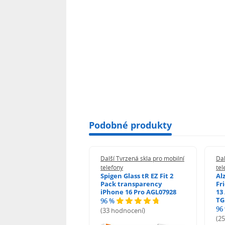
Podobné produkty
 Tvrzená skla pro mobilní
Další Tvrzená skla pro mobilní
Dal
ony
telefony
tel
guard 2.5D Glass
Spigen Glass tR EZ Fit 2
Al
Fit DustFree pro
Pack transparency
Fr
ne 17 Pro Max AGD-
iPhone 16 Pro AGL07928
13 
479BDAP3
TG
96 %
96
(33 hodnocení)
odnocení)
(2