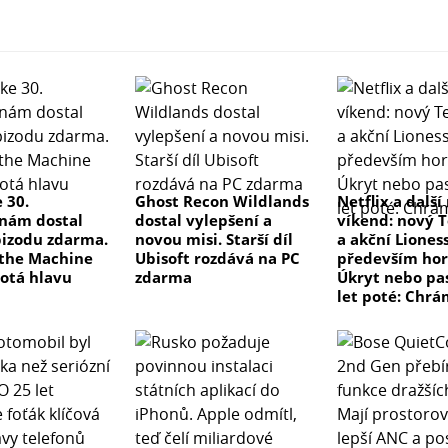
 30.
Ghost Recon Wildlands
Netflix a další
nám dostal
dostal vylepšení a
víkend: nový T
izodu zdarma.
novou misi. Starší díl
a akční Lioness
the Machine
Ubisoft rozdává na PC
především hor
otá hlavu
zdarma
Úkryt nebo pas
let poté: Chrá