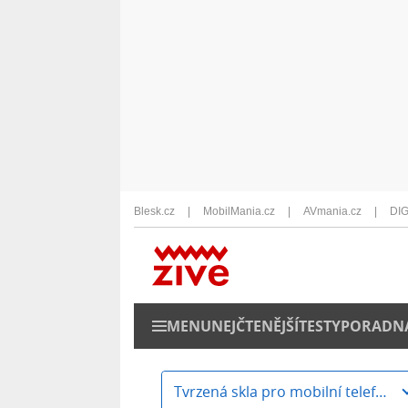
Blesk.cz
MobilMania.cz
AVmania.cz
DIG
MENU
NEJČTENĚJŠÍ
TESTY
PORADN
Tvrzená skla pro mobilní telefony