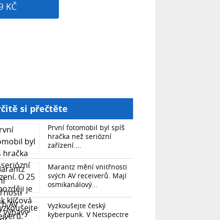
9 KČ
čitě si přečtěte
První fotomobil byl spíš
hračka než seriózní
zařízení....
Marantz mění vnitřnosti
svých AV receiverů. Mají
osmikanálový...
Vyzkoušejte český
kyberpunk. V Netspectre