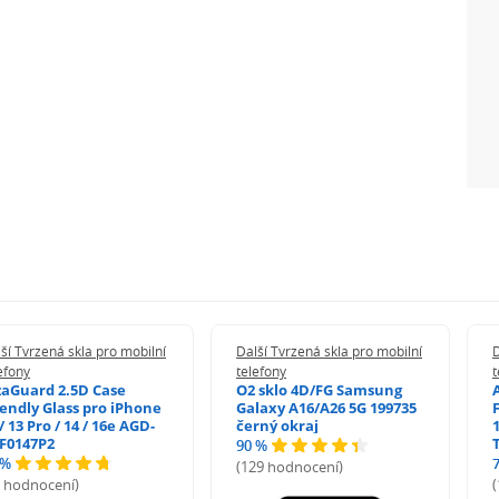
ší Tvrzená skla pro mobilní
Další Tvrzená skla pro mobilní
D
efony
telefony
t
zaGuard 2.5D Case
O2 sklo 4D/FG Samsung
iendly Glass pro iPhone
Galaxy A16/A26 5G 199735
/ 13 Pro / 14 / 16e AGD-
černý okraj
1
F0147P2
90 %
 %
(129 hodnocení)
5 hodnocení)