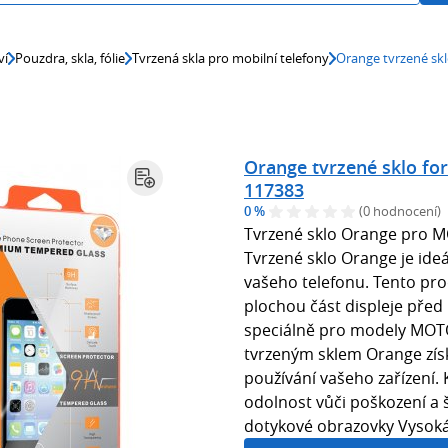
ví
Pouzdra, skla, fólie
Tvrzená skla pro mobilní telefony
Orange tvrzené sk
Orange tvrzené sklo f
117383
0 %
(0 hodnocení)
Tvrzené sklo Orange pro
Tvrzené sklo Orange je ide
vašeho telefonu. Tento prod
plochou část displeje před
speciálně pro modely MO
tvrzeným sklem Orange získ
používání vašeho zařízení. 
odolnost vůči poškození a 
dotykové obrazovky Vysoká