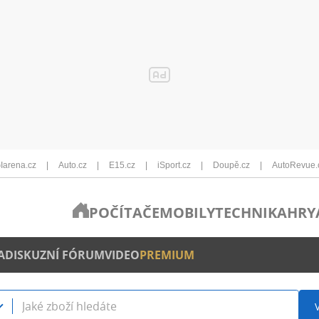
Iarena.cz
Auto.cz
E15.cz
iSport.cz
Doupě.cz
AutoRevue.
POČÍTAČE
MOBILY
TECHNIKA
HRY
A
DISKUZNÍ FÓRUM
VIDEO
PREMIUM