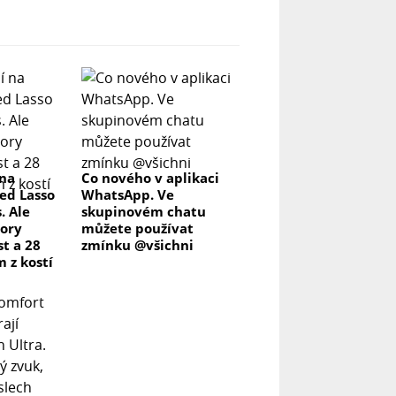
 na
Co nového v aplikaci
ed Lasso
WhatsApp. Ve
. Ale
skupinovém chatu
ory
můžete používat
t a 28
zmínku @všichni
m z kostí