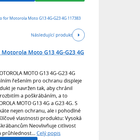
lo for Motorola Moto G13 4G-G23 4G 117383
Následující produkt
or Motorola Moto G13 4G-G23 4G
 MOTOROLA MOTO G13 4G-G23 4G
álním řešením pro ochranu displeje
ukt je navržen tak, aby chránil
 rozbitím a poškrábáním, a to
TOROLA MOTO G13 4G a G23 4G. S
áte nejen ochranu, ale i pohodlné
Klíčové vlastnosti produktu: Vysoká
škrábancům Neovlivňuje citlivost
 průhlednost...
Celý popis