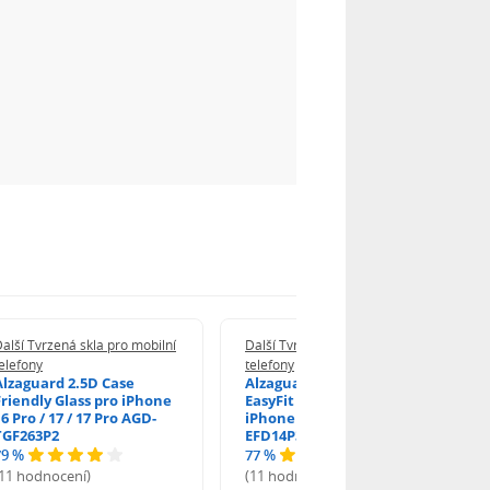
alší Tvrzená skla pro mobilní
Další Tvrzená skla pro mobilní
elefony
telefony
Alzaguard 2.5D Case
Alzaguard 2.5D Glass
Friendly Glass pro iPhone
EasyFit DustFree pro
6 Pro / 17 / 17 Pro AGD-
iPhone 16 Pro / 17 AGD-
TGF263P2
EFD14P3
79 %
77 %
(11 hodnocení)
(11 hodnocení)