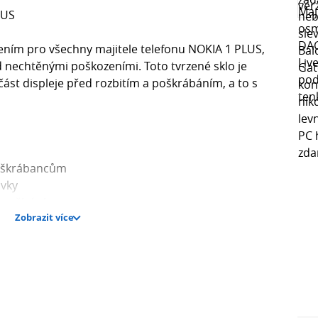
LUS
šením pro všechny majitele telefonu NOKIA 1 PLUS,
řed nechtěnými poškozeními. Toto tvrzené sklo je
část displeje před rozbitím a poškrábáním, a to s
a škrábancům
ovky
oužívání
Zobrazit více
ným stopám a otiskům prstů
op
e vše, co potřebujete pro snadnou a efektivní