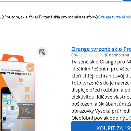
ví
Pouzdra, skla, fólie
Tvrzená skla pro mobilní telefony
Orange tvrzené sk
Orange tvrzené sklo Pr
0 %
(0 hodnocení)
Tvrzené sklo Orange pro N
ideálním řešením pro všech
kteří chtějí ochránit svůj 
Toto tvrzené sklo je navrže
displeje před rozbitím a p
efektivitou. Klíčové vlastn
poškození a škrábancům Za
obrazovky Vysoká průhledn
Oleofobní povlak odolný...
KOUPIT ZA 19