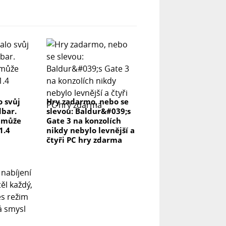
o svůj
Hry zadarmo, nebo se
dbar.
slevou: Baldur&#039;s
a může
Gate 3 na konzolích
1.4
nikdy nebylo levnější a
čtyři PC hry zdarma