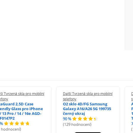
ší Tvrzená skla pro mobilní
Další Tvrzená skla pro mobilní
D
efony
telefony
t
zaGuard 2.5D Case
O2 sklo 4D/FG Samsung
iendly Glass pro iPhone
Galaxy A16/A26 5G 199735
/ 13 Pro / 14 / 16e AGD-
černý okraj
1
F0147P2
90 %
 %
(129 hodnocení)
5 hodnocení)