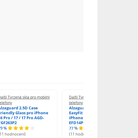
alší Tvrzená skla pro mobilní
Další Tvrzená skla pro mobilní
elefony
telefony
Alzaguard 2.5D Case
Alzaguard 2.5D Glass
Friendly Glass pro iPhone
EasyFit DustFree pro
6 Pro / 17 / 17 Pro AGD-
iPhone 16 Pro / 17 AGD-
TGF263P2
EFD14P3
79 %
77 %
(11 hodnocení)
(11 hodnocení)