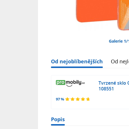
Galerie 1/
Od nejoblíbenějších
Od nejl
Tvrzené sklo
108551
97 %
Popis