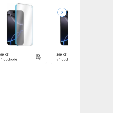
Next
199 Kč
399 Kč
v 1 obchodě
v 1 obchodě