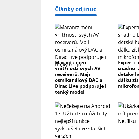
Články odjinud
Marantz mění
Experti p
vnitřnosti svých AV
snadno l
receiverů. Mají
dětské h
osmikanálový DAC a
dálku zís
Dirac Live podporuje i
mikrofon
tenký model