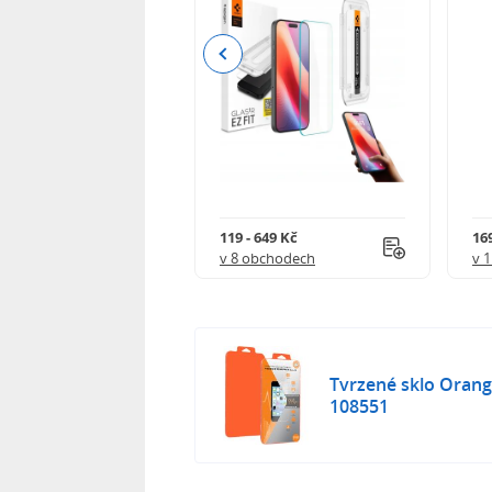
Previous
Kč
119 - 649 Kč
16
 obchodech
v 8 obchodech
v 
Tvrzené sklo Oran
108551