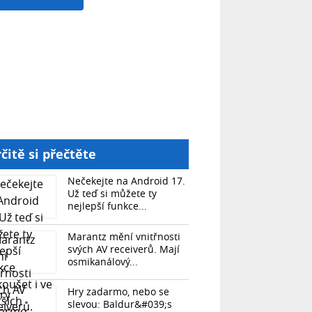
čitě si přečtěte
Nečekejte na Android 17.
Už teď si můžete ty
nejlepší funkce...
Marantz mění vnitřnosti
svých AV receiverů. Mají
osmikanálový...
Hry zadarmo, nebo se
slevou: Baldur&#039;s