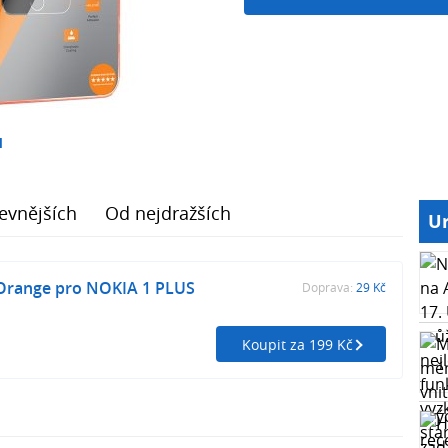
1
evnějších
Od nejdražších
Ur
 Orange pro NOKIA 1 PLUS
Doprava:
29 Kč
Koupit za 199 Kč