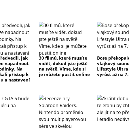
ředvedli, jak
30 filmů, které musíte
Bose překopal
ze napadnout
vidět, dokud jste ještě
vlajkový soun
odinky. Na
na světě. Víme, kde si
Lifestyle Ultr
kali přístup k
je můžete pustit online
vyrůst až na 7.
u a nastavení