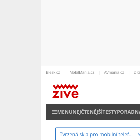
Blesk.cz
MobilMania.cz
AVmania.cz
DIG
MENU
NEJČTENĚJŠÍ
TESTY
PORADN
Tvrzená skla pro mobilní telefony