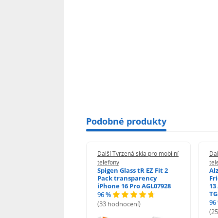
Podobné produkty
 Tvrzená skla pro mobilní
Další Tvrzená skla pro mobilní
Dal
ony
telefony
tel
guard 2.5D Glass
Spigen Glass tR EZ Fit 2
Al
Fit DustFree pro
Pack transparency
Fr
ne 17 Pro Max AGD-
iPhone 16 Pro AGL07928
13 
479BDAP3
TG
96 %
96
(33 hodnocení)
odnocení)
(2