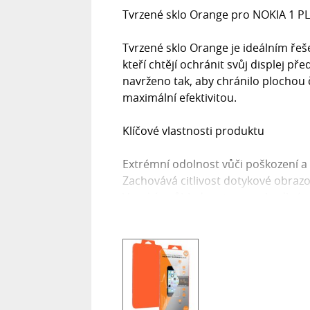
Tvrzené sklo Orange pro NOKIA 1 P
Tvrzené sklo Orange je ideálním ře
kteří chtějí ochránit svůj displej p
navrženo tak, aby chránilo plochou 
maximální efektivitou.
Klíčové vlastnosti produktu
Extrémní odolnost vůči poškození 
Zachovává citlivost dotykové obraz
Vysoká průhlednost pro pohodlné p
Oleofobní povlak odolný vůči mast
Snadná demontáž bez zanechání st
Co obsahuje sada?
Sada Tvrzeného skla Orange obsahuj
aplikaci: