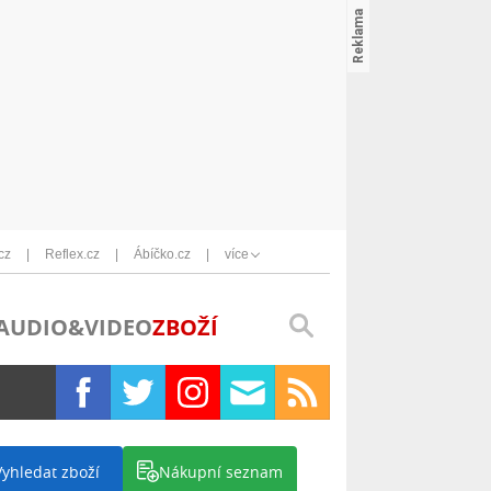
cz
Reflex.cz
Ábíčko.cz
více
AUDIO&VIDEO
ZBOŽÍ
Vyhledat zboží
Nákupní seznam