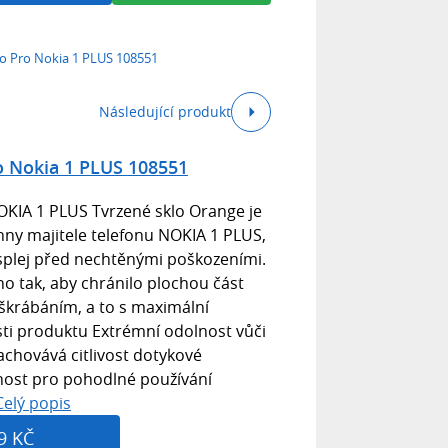
lo Pro Nokia 1 PLUS 108551
Následující produkt
o Nokia 1 PLUS 108551
OKIA 1 PLUS Tvrzené sklo Orange je
ny majitele telefonu NOKIA 1 PLUS,
displej před nechtěnými poškozeními.
no tak, aby chránilo plochou část
oškrábáním, a to s maximální
osti produktu Extrémní odolnost vůči
chovává citlivost dotykové
ost pro pohodlné používání
Celý popis
9 KČ