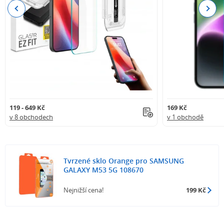
Previous
Next
119 - 649 Kč
169 Kč
v 8 obchodech
v 1 obchodě
Tvrzené sklo Orange pro SAMSUNG
GALAXY M53 5G 108670
Nejnižší cena!
199 Kč