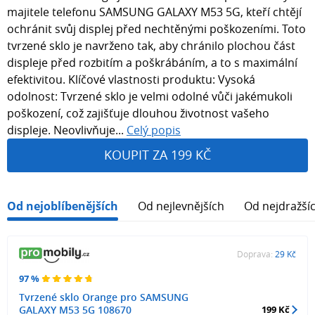
majitele telefonu SAMSUNG GALAXY M53 5G, kteří chtějí
ochránit svůj displej před nechtěnými poškozeními. Toto
tvrzené sklo je navrženo tak, aby chránilo plochou část
displeje před rozbitím a poškrábáním, a to s maximální
efektivitou. Klíčové vlastnosti produktu: Vysoká
odolnost: Tvrzené sklo je velmi odolné vůči jakémukoli
poškození, což zajišťuje dlouhou životnost vašeho
displeje. Neovlivňuje...
Celý popis
KOUPIT ZA 199 KČ
Od nejoblíbenějších
Od nejlevnějších
Od nejdražší
Doprava:
29 Kč
97 %
Tvrzené sklo Orange pro SAMSUNG
GALAXY M53 5G 108670
199 Kč