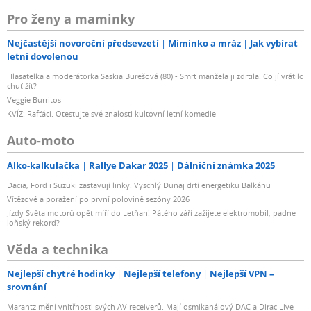
Pro ženy a maminky
Nejčastější novoroční předsevzetí
Miminko a mráz
Jak vybírat
letní dovolenou
Hlasatelka a moderátorka Saskia Burešová (80) - Smrt manžela ji zdrtila! Co jí vrátilo
chuť žít?
Veggie Burritos
KVÍZ: Rafťáci. Otestujte své znalosti kultovní letní komedie
Auto-moto
Alko-kalkulačka
Rallye Dakar 2025
Dálniční známka 2025
Dacia, Ford i Suzuki zastavují linky. Vyschlý Dunaj drtí energetiku Balkánu
Vítězové a poražení po první polovině sezóny 2026
Jízdy Světa motorů opět míří do Letňan! Pátého září zažijete elektromobil, padne
loňský rekord?
Věda a technika
Nejlepší chytré hodinky
Nejlepší telefony
Nejlepší VPN –
srovnání
Marantz mění vnitřnosti svých AV receiverů. Mají osmikanálový DAC a Dirac Live