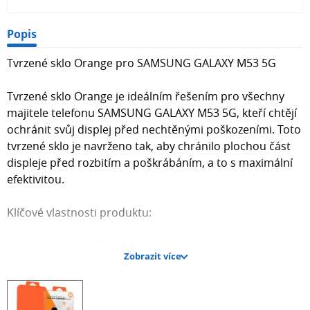
Popis
Tvrzené sklo Orange pro SAMSUNG GALAXY M53 5G
Tvrzené sklo Orange je ideálním řešením pro všechny
majitele telefonu SAMSUNG GALAXY M53 5G, kteří chtějí
ochránit svůj displej před nechtěnými poškozeními. Toto
tvrzené sklo je navrženo tak, aby chránilo plochou část
displeje před rozbitím a poškrábáním, a to s maximální
efektivitou.
Klíčové vlastnosti produktu:
Vysoká odolnost: Tvrzené sklo je velmi odolné vůči
Zobrazit více
jakémukoli poškození, což zajišťuje dlouhou životnost
vašeho displeje.
Neovlivňuje citlivost dotyku: I přes svou robustnost