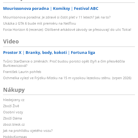
Mourissonova poradna
Komiksy
Festival ABC
Mourrisonova poradna: Je zdravé si čistit pleť v 11 letech? Jak na to?
Ukázka z GTA 6 bude mít premiéru na Netflixu
Forza Horizon 6 (recenze): Oblíbené arkádové závody se přesouvají do ulic Tokia!
Video
Prostor X
Branky, body, kokoti
Fortuna liga
Tvůrci StarDance o změnách: Proč budou porotci opět čtyři a čím přesvědčila
Burkiewiczová?
František Laurin pohřeb
Ochmelka vylezl ve Frýdku-Místku na 15 m vysokou lezeckou stěnu. (srpen 2026)
Nákupy
hledejceny.cz
Zboží Živě
Osobní vozy
Zboží Dáma
zbozi.blesk.cz
Jak na prohlídku ojetého vozu?
HobbyKompas