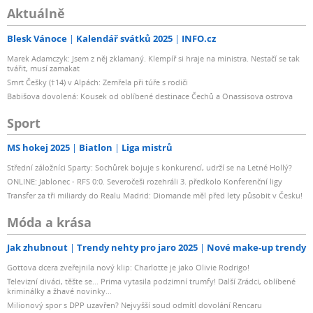
Aktuálně
Blesk Vánoce
Kalendář svátků 2025
INFO.cz
Marek Adamczyk: Jsem z něj zklamaný. Klempíř si hraje na ministra. Nestačí se tak
tvářit, musí zamakat
Smrt Češky (†14) v Alpách: Zemřela při túře s rodiči
Babišova dovolená: Kousek od oblíbené destinace Čechů a Onassisova ostrova
Sport
MS hokej 2025
Biatlon
Liga mistrů
Střední záložníci Sparty: Sochůrek bojuje s konkurencí, udrží se na Letné Hollý?
ONLINE: Jablonec - RFS 0:0. Severočeši rozehráli 3. předkolo Konferenční ligy
Transfer za tři miliardy do Realu Madrid: Diomande měl před lety působit v Česku!
Móda a krása
Jak zhubnout
Trendy nehty pro jaro 2025
Nové make-up trendy
Gottova dcera zveřejnila nový klip: Charlotte je jako Olivie Rodrigo!
Televizní diváci, těšte se... Prima vytasila podzimní trumfy! Další Zrádci, oblíbené
kriminálky a žhavé novinky...
Milionový spor s DPP uzavřen? Nejvyšší soud odmítl dovolání Rencaru