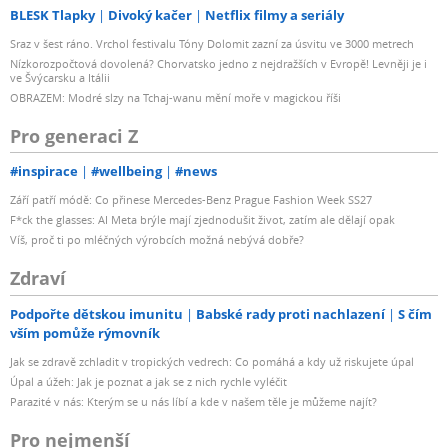
BLESK Tlapky
Divoký kačer
Netflix filmy a seriály
Sraz v šest ráno. Vrchol festivalu Tóny Dolomit zazní za úsvitu ve 3000 metrech
Nízkorozpočtová dovolená? Chorvatsko jedno z nejdražších v Evropě! Levněji je i
ve Švýcarsku a Itálii
OBRAZEM: Modré slzy na Tchaj-wanu mění moře v magickou říši
Pro generaci Z
#inspirace
#wellbeing
#news
Září patří módě: Co přinese Mercedes-Benz Prague Fashion Week SS27
F*ck the glasses: AI Meta brýle mají zjednodušit život, zatím ale dělají opak
Víš, proč ti po mléčných výrobcích možná nebývá dobře?
Zdraví
Podpořte dětskou imunitu
Babské rady proti nachlazení
S čím
vším pomůže rýmovník
Jak se zdravě zchladit v tropických vedrech: Co pomáhá a kdy už riskujete úpal
Úpal a úžeh: Jak je poznat a jak se z nich rychle vyléčit
Parazité v nás: Kterým se u nás líbí a kde v našem těle je můžeme najít?
Pro nejmenší