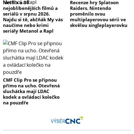
Netflix a 30
Recenze hry Splatoon
nejoblíbenějších filmů a
Raiders. Nintendo
seriálů v srpnu 2026.
proměnilo svou
Najdu si tě, akčňák My vás
multiplayerovou sérii ve
naučíme nebo krimi
skvělou singleplayerovku
seriály Metanol a Rapl
CMF Clip Pro se připnou
přímo na ucho. Otevřená
sluchátka mají LDAC
kodek a ovládací kolečko
na pouzdře
VÝBĚR