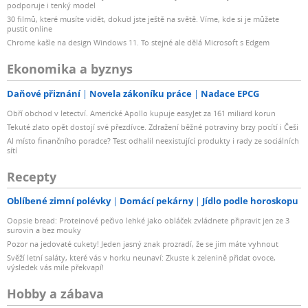
podporuje i tenký model
30 filmů, které musíte vidět, dokud jste ještě na světě. Víme, kde si je můžete
pustit online
Chrome kašle na design Windows 11. To stejné ale dělá Microsoft s Edgem
Ekonomika a byznys
Daňové přiznání
Novela zákoníku práce
Nadace EPCG
Obří obchod v letectví. Americké Apollo kupuje easyJet za 161 miliard korun
Tekuté zlato opět dostojí své přezdívce. Zdražení běžné potraviny brzy pocítí i Češi
AI místo finančního poradce? Test odhalil neexistující produkty i rady ze sociálních
sítí
Recepty
Oblíbené zimní polévky
Domácí pekárny
Jídlo podle horoskopu
Oopsie bread: Proteinové pečivo lehké jako obláček zvládnete připravit jen ze 3
surovin a bez mouky
Pozor na jedovaté cukety! Jeden jasný znak prozradí, že se jim máte vyhnout
Svěží letní saláty, které vás v horku neunaví: Zkuste k zelenině přidat ovoce,
výsledek vás mile překvapí!
Hobby a zábava