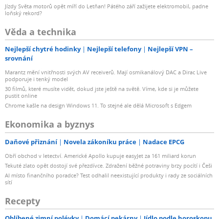
Jízdy Světa motorů opět míří do Letňan! Pátého září zažijete elektromobil, padne
loňský rekord?
Věda a technika
Nejlepší chytré hodinky
Nejlepší telefony
Nejlepší VPN –
srovnání
Marantz mění vnitřnosti svých AV receiverů. Mají osmikanálový DAC a Dirac Live
podporuje i tenký model
30 filmů, které musíte vidět, dokud jste ještě na světě. Víme, kde si je můžete
pustit online
Chrome kašle na design Windows 11. To stejné ale dělá Microsoft s Edgem
Ekonomika a byznys
Daňové přiznání
Novela zákoníku práce
Nadace EPCG
Obří obchod v letectví. Americké Apollo kupuje easyJet za 161 miliard korun
Tekuté zlato opět dostojí své přezdívce. Zdražení běžné potraviny brzy pocítí i Češi
AI místo finančního poradce? Test odhalil neexistující produkty i rady ze sociálních
sítí
Recepty
Oblíbené zimní polévky
Domácí pekárny
Jídlo podle horoskopu