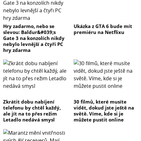
Hry zadarmo, nebo se
Ukázka z GTA 6 bude mít
slevou: Baldur&#039;s
premiéru na Netflixu
Gate 3 na konzolích nikdy
nebylo levnější a čtyři PC
hry zdarma
Zkrátit dobu nabíjení
30 filmů, které musíte
telefonu by chtěl každý,
vidět, dokud jste ještě na
ale jít na to přes režim
světě. Víme, kde si je
Letadlo nedává smysl
můžete pustit online