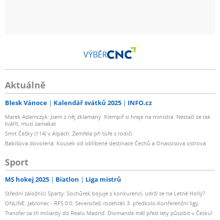
VÝBĚR
Aktuálně
Blesk Vánoce
Kalendář svátků 2025
INFO.cz
Marek Adamczyk: Jsem z něj zklamaný. Klempíř si hraje na ministra. Nestačí se tak
tvářit, musí zamakat
Smrt Češky (†14) v Alpách: Zemřela při túře s rodiči
Babišova dovolená: Kousek od oblíbené destinace Čechů a Onassisova ostrova
Sport
MS hokej 2025
Biatlon
Liga mistrů
Střední záložníci Sparty: Sochůrek bojuje s konkurencí, udrží se na Letné Hollý?
ONLINE: Jablonec - RFS 0:0. Severočeši rozehráli 3. předkolo Konferenční ligy
Transfer za tři miliardy do Realu Madrid: Diomande měl před lety působit v Česku!