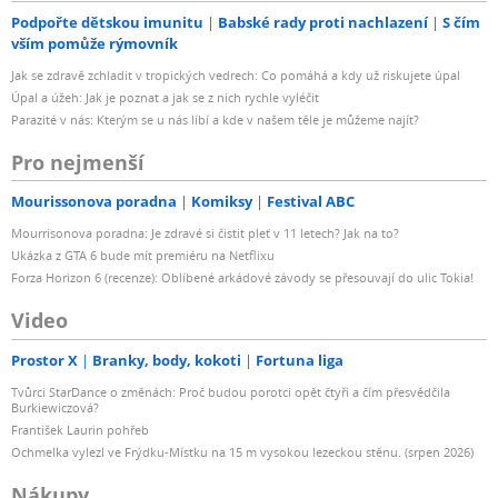
Podpořte dětskou imunitu
Babské rady proti nachlazení
S čím
vším pomůže rýmovník
Jak se zdravě zchladit v tropických vedrech: Co pomáhá a kdy už riskujete úpal
Úpal a úžeh: Jak je poznat a jak se z nich rychle vyléčit
Parazité v nás: Kterým se u nás líbí a kde v našem těle je můžeme najít?
Pro nejmenší
Mourissonova poradna
Komiksy
Festival ABC
Mourrisonova poradna: Je zdravé si čistit pleť v 11 letech? Jak na to?
Ukázka z GTA 6 bude mít premiéru na Netflixu
Forza Horizon 6 (recenze): Oblíbené arkádové závody se přesouvají do ulic Tokia!
Video
Prostor X
Branky, body, kokoti
Fortuna liga
Tvůrci StarDance o změnách: Proč budou porotci opět čtyři a čím přesvědčila
Burkiewiczová?
František Laurin pohřeb
Ochmelka vylezl ve Frýdku-Místku na 15 m vysokou lezeckou stěnu. (srpen 2026)
Nákupy