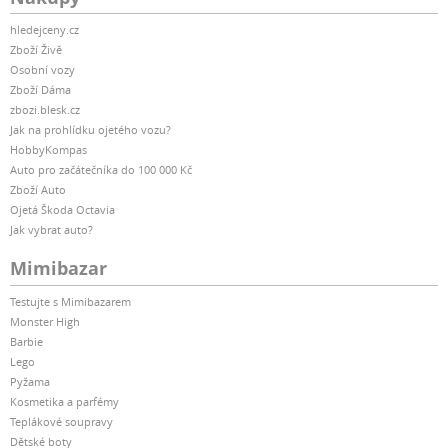
hledejceny.cz
Zboží Živě
Osobní vozy
Zboží Dáma
zbozi.blesk.cz
Jak na prohlídku ojetého vozu?
HobbyKompas
Auto pro začátečníka do 100 000 Kč
Zboží Auto
Ojetá Škoda Octavia
Jak vybrat auto?
Mimibazar
Testujte s Mimibazarem
Monster High
Barbie
Lego
Pyžama
Kosmetika a parfémy
Teplákové soupravy
Dětské boty