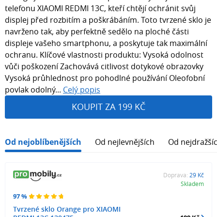
telefonu XIAOMI REDMI 13C, kteří chtějí ochránit svůj
displej před rozbitím a poškrábáním. Toto tvrzené sklo je
navrženo tak, aby perfektně sedělo na ploché části
displeje vašeho smartphonu, a poskytuje tak maximální
ochranu. Klíčové vlastnosti produktu: Vysoká odolnost
vůči poškození Zachovává citlivost dotykové obrazovky
Vysoká průhlednost pro pohodlné používání Oleofobní
povlak odolný...
Celý popis
KOUPIT ZA 199 KČ
Od nejoblíbenějších
Od nejlevnějších
Od nejdražší
Doprava:
29 Kč
Skladem
97 %
Tvrzené sklo Orange pro XIAOMI