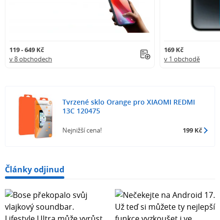
119 - 649 Kč
169 Kč
v 8 obchodech
v 1 obchodě
Tvrzené sklo Orange pro XIAOMI REDMI
13C 120475
Nejnižší cena!
199 Kč
Články odjinud