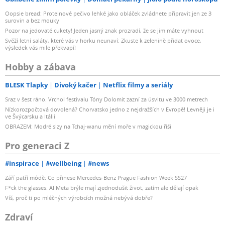
Oopsie bread: Proteinové pečivo lehké jako obláček zvládnete připravit jen ze 3
surovin a bez mouky
Pozor na jedovaté cukety! Jeden jasný znak prozradí, že se jim máte vyhnout
Svěží letní saláty, které vás v horku neunaví: Zkuste k zelenině přidat ovoce,
výsledek vás mile překvapí!
Hobby a zábava
BLESK Tlapky
Divoký kačer
Netflix filmy a seriály
Sraz v šest ráno. Vrchol festivalu Tóny Dolomit zazní za úsvitu ve 3000 metrech
Nízkorozpočtová dovolená? Chorvatsko jedno z nejdražších v Evropě! Levněji je i
ve Švýcarsku a Itálii
OBRAZEM: Modré slzy na Tchaj-wanu mění moře v magickou říši
Pro generaci Z
#inspirace
#wellbeing
#news
Září patří módě: Co přinese Mercedes-Benz Prague Fashion Week SS27
F*ck the glasses: AI Meta brýle mají zjednodušit život, zatím ale dělají opak
Víš, proč ti po mléčných výrobcích možná nebývá dobře?
Zdraví