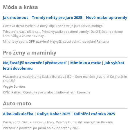
Móda a krása
Jak zhubnout
Trendy nehty pro jaro 2025
Nové make-up trendy
Gottova dcera zveřejnila nový klip: Charlotte je jako Olivie Rodrigo!
Televizní diváci, těšte se... Prima vytasila podzimní trumfy! Další Zrádci, oblíbené
kriminálky a žhavé novinky...
Milionový spor s DPP uzavřen? Nejvyšší soud odmítl dovolání Rencaru
Pro ženy a maminky
Nejčastější novoroční předsevzetí
Miminko a mráz
Jak vybírat
letní dovolenou
Hlasatelka a moderátorka Saskia Burešová (80) - Smrt manžela ji zdrtila! Co jí vrátilo
chuť žít?
Veggie Burritos
KVÍZ: Rafťáci. Otestujte své znalosti kultovní letní komedie
Auto-moto
Alko-kalkulačka
Rallye Dakar 2025
Dálniční známka 2025
Dacia, Ford i Suzuki zastavují linky. Vyschlý Dunaj drtí energetiku Balkánu
Vítězové a poražení po první polovině sezóny 2026