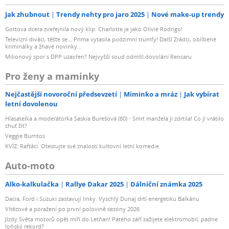
Jak zhubnout
Trendy nehty pro jaro 2025
Nové make-up trendy
Gottova dcera zveřejnila nový klip: Charlotte je jako Olivie Rodrigo!
Televizní diváci, těšte se... Prima vytasila podzimní trumfy! Další Zrádci, oblíbené
kriminálky a žhavé novinky...
Milionový spor s DPP uzavřen? Nejvyšší soud odmítl dovolání Rencaru
Pro ženy a maminky
Nejčastější novoroční předsevzetí
Miminko a mráz
Jak vybírat
letní dovolenou
Hlasatelka a moderátorka Saskia Burešová (80) - Smrt manžela ji zdrtila! Co jí vrátilo
chuť žít?
Veggie Burritos
KVÍZ: Rafťáci. Otestujte své znalosti kultovní letní komedie
Auto-moto
Alko-kalkulačka
Rallye Dakar 2025
Dálniční známka 2025
Dacia, Ford i Suzuki zastavují linky. Vyschlý Dunaj drtí energetiku Balkánu
Vítězové a poražení po první polovině sezóny 2026
Jízdy Světa motorů opět míří do Letňan! Pátého září zažijete elektromobil, padne
loňský rekord?