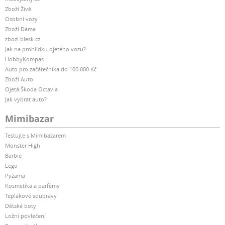
Zboží Živě
Osobní vozy
Zboží Dáma
zbozi.blesk.cz
Jak na prohlídku ojetého vozu?
HobbyKompas
Auto pro začátečníka do 100 000 Kč
Zboží Auto
Ojetá Škoda Octavia
Jak vybrat auto?
Mimibazar
Testujte s Mimibazarem
Monster High
Barbie
Lego
Pyžama
Kosmetika a parfémy
Teplákové soupravy
Dětské boty
Ložní povlečení