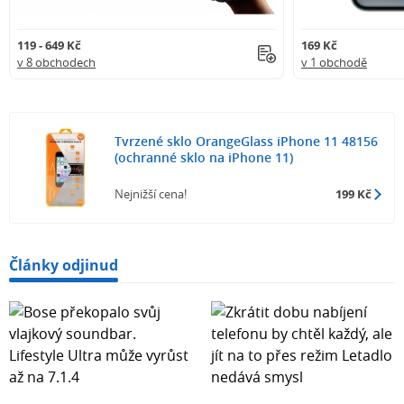
119 - 649 Kč
169 Kč
v 8 obchodech
v 1 obchodě
Tvrzené sklo OrangeGlass iPhone 11 48156
(ochranné sklo na iPhone 11)
Nejnižší cena!
199 Kč
Články odjinud