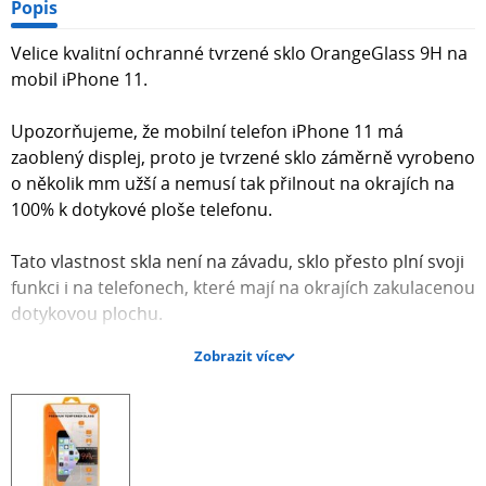
Popis
Velice kvalitní ochranné tvrzené sklo OrangeGlass 9H na
mobil iPhone 11.
Upozorňujeme, že mobilní telefon iPhone 11 má
zaoblený displej, proto je tvrzené sklo záměrně vyrobeno
o několik mm užší a nemusí tak přilnout na okrajích na
100% k dotykové ploše telefonu.
Tato vlastnost skla není na závadu, sklo přesto plní svoji
funkci i na telefonech, které mají na okrajích zakulacenou
dotykovou plochu.
Zobrazit více
Nelekejte se prosím, že vám došel menší rozměr, jsou
takto vyrobena záměrně. Kvůli zaoblení displeje
ochranná skla tedy o cca 2-4 mm jsou menší.
Sklo je velmi pevné a tenké, tloušťka skla je pouhých