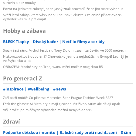
surovin a bez mouky
Pozor na jedovaté cukety! Jeden jasný znak prozradí, že se jim máte vyhnout
Svěží letní saláty, které vás v horku neunaví: Zkuste k zelenině přidat ovoce,
výsledek vás mile překvapí!
Hobby a zábava
BLESK Tlapky
Divoký kačer
Netflix filmy a seriály
Sraz v šest ráno. Vrchol festivalu Tóny Dolomit zazní za úsvitu ve 3000 metrech
Nízkorozpočtová dovolená? Chorvatsko jedno z nejdražších v Evropě! Levněji je i
ve Švýcarsku a Itálii
OBRAZEM: Modré slzy na Tchaj-wanu mění moře v magickou říši
Pro generaci Z
#inspirace
#wellbeing
#news
Září patří módě: Co přinese Mercedes-Benz Prague Fashion Week SS27
F*ck the glasses: AI Meta brýle mají zjednodušit život, zatím ale dělají opak
Víš, proč ti po mléčných výrobcích možná nebývá dobře?
Zdraví
Podpořte dětskou imunitu
Babské rady proti nachlazení
S čím