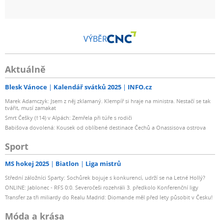
VÝBĚR
Aktuálně
Blesk Vánoce
Kalendář svátků 2025
INFO.cz
Marek Adamczyk: Jsem z něj zklamaný. Klempíř si hraje na ministra. Nestačí se tak
tvářit, musí zamakat
Smrt Češky (†14) v Alpách: Zemřela při túře s rodiči
Babišova dovolená: Kousek od oblíbené destinace Čechů a Onassisova ostrova
Sport
MS hokej 2025
Biatlon
Liga mistrů
Střední záložníci Sparty: Sochůrek bojuje s konkurencí, udrží se na Letné Hollý?
ONLINE: Jablonec - RFS 0:0. Severočeši rozehráli 3. předkolo Konferenční ligy
Transfer za tři miliardy do Realu Madrid: Diomande měl před lety působit v Česku!
Móda a krása