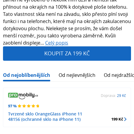
přilnout na okrajích na 100% k dotykové ploše telefonu.
Tato vlastnost skla není na závadu, sklo přesto plní svoji
funkci i na telefonech, které mají na okrajích zakulacenou
dotykovou plochu. Nelekejte se prosím, že vám došel
menší rozměr, jsou takto vyrobena záměrně. Kvůli
zaoblení displeje...
Celý popis
KOUPIT ZA 199 KČ
Od nejoblíbenějších
Od nejlevnějších
Od nejdražší
Doprava:
29 Kč
97 %
Tvrzené sklo OrangeGlass iPhone 11
48156 (ochranné sklo na iPhone 11)
199 Kč