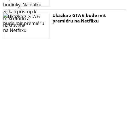
Vlastnosti:
- vyrobeno přesně na daný typ telefonu
Ukázka z GTA 6 bude mít
- velice odolné proti poškrábání
premiéru na Netflixu
- omezuje odlesky a otisky prstů
- vyhlazuje a zaceluje již drobně poškrábaný displej
- při rozbití se rozbije na malé kousky, které nejsou ostré,
nepoškodí tak chráněný displej
- nesnižuje dotykové vlastnosti displeje ani čitelnost
displeje
Kryty na mobil iPhone 11 najdete ZDE.
Toto sklo je určeno pro mobilní telefon iPhone 11.