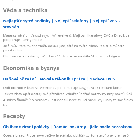
Věda a technika
Nejlepší chytré hodinky
Nejlepší telefony
Nejlepší VPN –
srovnání
Marantz mění vnitřnosti svých AV receiverů. Mají osmikanálový DAC a Dirac Live
podporuje i tenký model
30 filmů, které musíte vidět, dokud jste ještě na světě. Víme, kde si je můžete
pustit online
Chrome kašle na design Windows 11. To stejné ale dělá Microsoft s Edgem
Ekonomika a byznys
Daňové přiznání
Novela zákoníku práce
Nadace EPCG
Obří obchod v letectví. Americké Apollo kupuje easyJet za 161 miliard korun
Tekuté zlato opět dostojí své přezdívce. Zdražení běžné potraviny brzy pocítí i Češi
AI místo finančního poradce? Test odhalil neexistující produkty i rady ze sociálních
sítí
Recepty
Oblíbené zimní polévky
Domácí pekárny
Jídlo podle horoskopu
Oopsie bread: Proteinové pečivo lehké jako obláček zvládnete připravit jen ze 3