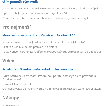
vším pomůže rýmovník
Jak se zdravě zchladit v tropických vedrech: Co pomáhá a kdy už riskujete úpal
Úpal a úžeh: Jak je poznat a jak se z nich rychle vyléčit
Parazité v nás: Kterým se u nás líbí a kde v našem těle je můžeme najít?
Pro nejmenší
Mourissonova poradna
Komiksy
Festival ABC
Mourrisonova poradna: Je zdravé si čistit pleť v 11 letech? Jak na to?
Ukázka z GTA 6 bude mít premiéru na Netflixu
Forza Horizon 6 (recenze): Oblíbené arkádové závody se přesouvají do ulic Tokia!
Video
Prostor X
Branky, body, kokoti
Fortuna liga
Tvůrci StarDance o změnách: Proč budou porotci opět čtyři a čím přesvědčila
Burkiewiczová?
František Laurin pohřeb
Ochmelka vylezl ve Frýdku-Místku na 15 m vysokou lezeckou stěnu. (srpen 2026)
Nákupy
hledejceny.cz