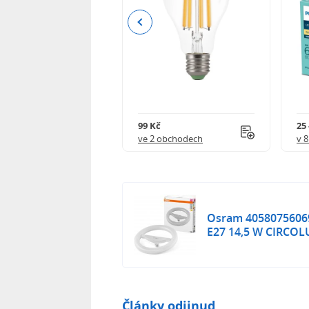
Previous
84 Kč
99 Kč
25 
 obchodech
ve 2 obchodech
v 
Osram 40580756069
E27 14,5 W CIRCOLUX
Články odjinud