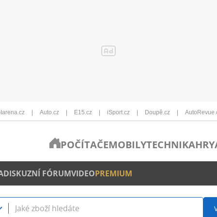
Iarena.cz
Auto.cz
E15.cz
iSport.cz
Doupě.cz
AutoRevue.
POČÍTAČE
MOBILY
TECHNIKA
HRY
A
DISKUZNÍ FÓRUM
VIDEO
PREMIUM