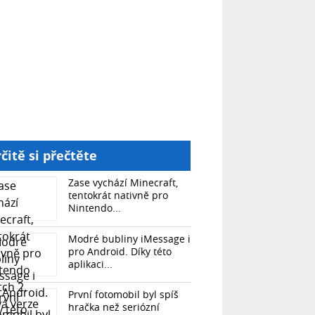
čitě si přečtěte
Zase vychází Minecraft,
tentokrát nativně pro
Nintendo...
Modré bubliny iMessage i
pro Android. Díky této
aplikaci...
První fotomobil byl spíš
hračka než seriózní