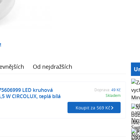
2
evnějších
Od nejdražších
Ur
75606999 LED kruhová
Doprava:
49 Kč
4,5 W CIRCOLUX, teplá bílá
Skladem
Koupit za 569 Kč