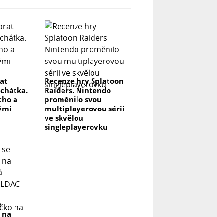
rat
Recenze hry Splatoon
uchátka.
Raiders. Nintendo
icho a
proměnilo svou
lými
multiplayerovou sérii
ve skvělou
singleplayerovku
e
 na