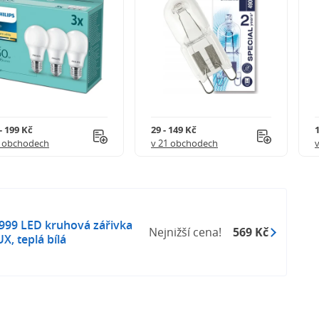
- 199 Kč
29 - 149 Kč
1
8 obchodech
v 21 obchodech
99 LED kruhová zářivka
Nejnižší cena!
569 Kč
, teplá bílá