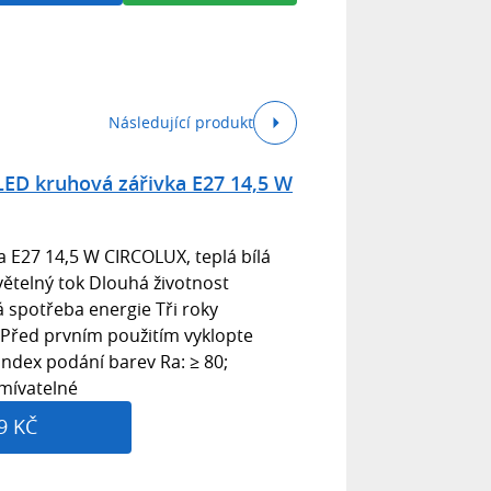
Následující produkt
ED kruhová zářivka E27 14,5 W
 E27 14,5 W CIRCOLUX, teplá bílá
ětelný tok Dlouhá životnost
á spotřeba energie Tři roky
 Před prvním použitím vyklopte
 index podání barev Ra: ≥ 80;
mívatelné
9 KČ