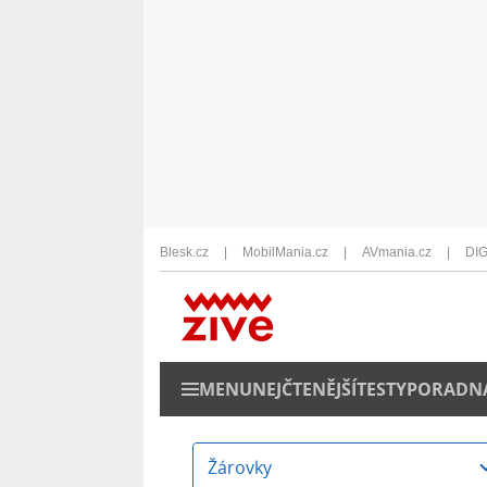
Blesk.cz
MobilMania.cz
AVmania.cz
DIG
MENU
NEJČTENĚJŠÍ
TESTY
PORADN
Žárovky