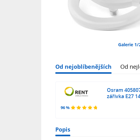
Galerie 1/
Od nejoblíbenějších
Od nejl
Osram 40580
zářivka E27 1
96 %
Popis