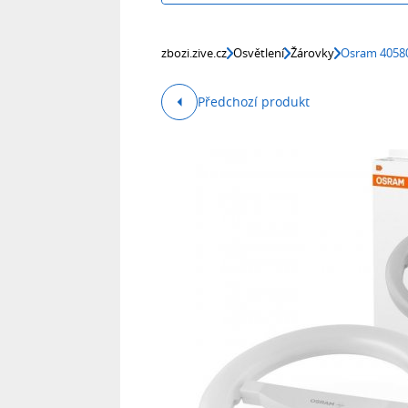
zbozi.zive.cz
Osvětlení
Žárovky
Osram 40580
Předchozí produkt