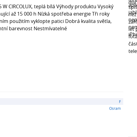
5 W CIRCOLUX, teplá bílá Výhody produktu Vysoký
jící až 15 000 h Nízká spotřeba energie Tři roky
ím použitím vyklopte patici Dobrá kvalita světla,
antní barevnost Nestmívatelné
F
Osram