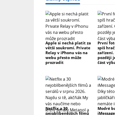
Apple si nechá platit za
První fo
větší soukromí. Private
spíš hrač
Relay v iPhonu vás na
zařízení.
webu přesto může
později j
prozradit
část výb
Netflix a 30
Modré b
nejoblíbenějších filmů
iMessage