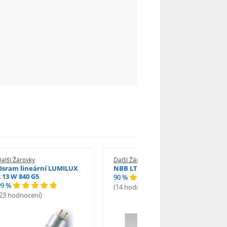
alší Žárovky
Další Žárovky
Osram lineární LUMILUX
NBB LT 13W T5 840 SHORT
L 13 W 840 G5
90 %
99 %
(14 hodnocení)
(23 hodnocení)