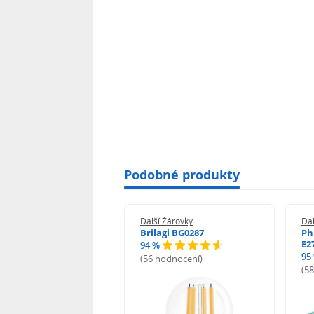
Podobné produkty
 Žárovky
Další Žárovky
Dal
ght LED žárovka 1.5W
Brilagi BG0287
Ph
20lm teplá bílá
E2
94 %
95
(56 hodnocení)
odnocení)
(5