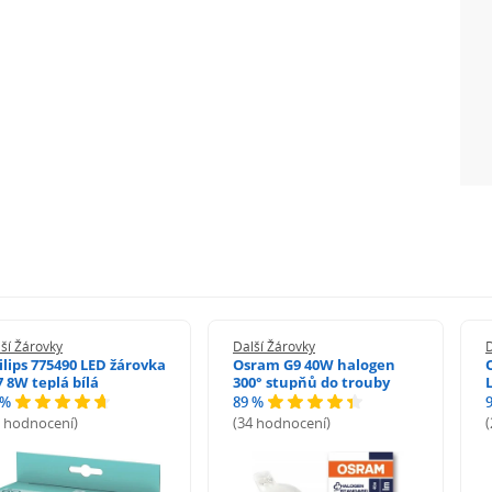
ší Žárovky
Další Žárovky
D
ilips 775490 LED žárovka
Osram G9 40W halogen
7 8W teplá bílá
300° stupňů do trouby
 %
89 %
8 hodnocení)
(34 hodnocení)