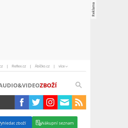
cz
Reflex.cz
Ábíčko.cz
více
AUDIO&VIDEO
ZBOŽÍ
Vyhledat zboží
Nákupní seznam