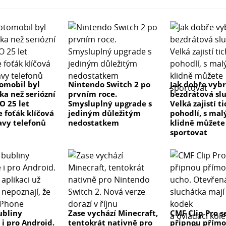
tomobil byl
Nintendo Switch 2 po
Jak dobře vyb
ka než seriózní
prvním roce.
bezdrátová sl
 O 25 let
Smysluplný upgrade s
Velká zajistí t
e foťák klíčová
jediným důležitým
pohodlí, s ma
avy telefonů
nedostatkem
klidně můžete
sportovat
ubliny
Zase vychází Minecraft,
CMF Clip Pro s
 i pro Android.
tentokrát nativně pro
připnou přímo