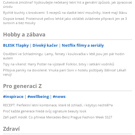
Cuketová zmrzlina? Vyzkoušejte nečekaný letní hit a geniální způsob, jak zpracovat
úrodu
Rychlé buchty s broskvemi: 5 receptů na sladké letní moučníky, které mají šťávu
Oopsie bread: Proteinové pečivo lehké jako obláček zvládnete připravit jen ze 3
surovin a bez mouky
Hobby a zábava
BLESK Tlapky
Divoký kačer
Netflix filmy a seriály
Osvěžení ve Schladmingu: Lamy, ferraty i koulovačka v létě jsou jen pár hodin
autem
Tipy na víkend: Harry Potter na výstavě! Folklor, bitvy i setkání vodníků
Přibývá paniky na dovolené: Vnuka paní Soni v hotelu poštípaly štěnice! Lékaři
varují
Pro generaci Z
#inspirace
#wellbeing
#news
RECEPT: Perfektní letní kombinace, které tě zchladí, i kdybys nechtěl*a
Proč každá generace hledá svůj signature beauty look
Září patří módě: Co přinese Mercedes-Benz Prague Fashion Week SS27
Zdraví