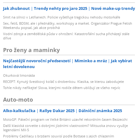
Jak zhubnout
Trendy nehty pro jaro 2025
Nové make-up trendy
Smrt na silnici v Letňanech: Policie vyšetřuje tragickou nehodu motorkáře
Sex, fetiš, BDSM, ale i přednášky, workshopy a market. Organizátor Prague Fetish
Weekendu popsal, jak akce probíhá
Vodní zdroje a zemědělská půda v ohrožení: Katastrofální sucha přicházejí stále
dříve
Pro ženy a maminky
Nejčastější novoroční předsevzetí
Miminko a mráz
Jak vybírat
letní dovolenou
Okurková limonáda
RECEPT: Kynutý švestkový koláč s drobenkou. Klasika, se kterou zabodujete
Tohle nikdy neříkejte! Slova, kterými rodiče dětem ubližují ze všeho nejvíc
Auto-moto
Alko-kalkulačka
Rallye Dakar 2025
Dálniční známka 2025
MotoGP: Páteční program ve Velké Británii uzavřel rekordním časem Bezzecchi
Další klasická corvette s dobrými jízdními vlastnostmi? Mitsuoka znovu využije
legendární MX-5
Problémy Cadillacu s brzdami souvisí podle Bottase s jejich chlazením