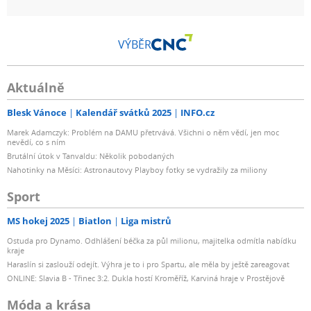
VÝBĚR
Aktuálně
Blesk Vánoce
Kalendář svátků 2025
INFO.cz
Marek Adamczyk: Problém na DAMU přetrvává. Všichni o něm vědí, jen moc
nevědí, co s ním
Brutální útok v Tanvaldu: Několik pobodaných
Nahotinky na Měsíci: Astronautovy Playboy fotky se vydražily za miliony
Sport
MS hokej 2025
Biatlon
Liga mistrů
Ostuda pro Dynamo. Odhlášení béčka za půl milionu, majitelka odmítla nabídku
kraje
Haraslín si zaslouží odejít. Výhra je to i pro Spartu, ale měla by ještě zareagovat
ONLINE: Slavia B - Třinec 3:2. Dukla hostí Kroměříž, Karviná hraje v Prostějově
Móda a krása