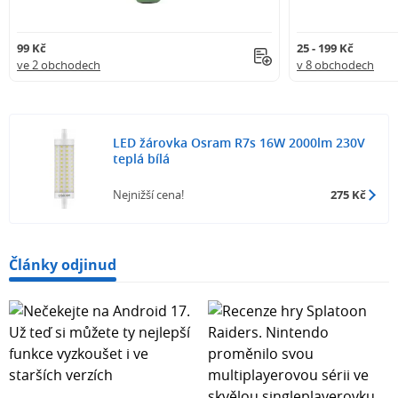
99 Kč
25 - 199 Kč
ve 2 obchodech
v 8 obchodech
LED žárovka Osram R7s 16W 2000lm 230V
teplá bílá
Nejnižší cena!
275 Kč
Články odjinud