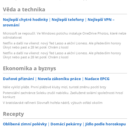
Věda a technika
Nejlepší chytré hodinky
Nejlepší telefony
Nejlepší VPN –
srovnání
Microsoft se nepoučil. Ve Windows potichu instaluje OneDrive Photos, které nelze
odinstalovat
Netflix a další na víkend: nový Ted Lasso a akční Lioness. Ale především horory
Úkryt nebo past a 28 let poté: Chrám z kostí
Netflix a další na víkend: nový Ted Lasso a akční Lioness. Ale především horory
Úkryt nebo past a 28 let poté: Chrám z kostí
Ekonomika a byznys
Daňové přiznání
Novela zákoníku práce
Nadace EPCG
Itálie vyklízí pláže. První plážové kluby mizí, turisté změnu pocítí brzy
Potenciální zachránce Soleku zrušil nabídku. Zadlužené solární společnosti hrozí
konkurz
V bratislavské rafinerii Slovnaft hořela nádrž, výbuch otřásl okolím
Recepty
Oblíbené zimní polévky
Domácí pekárny
Jídlo podle horoskopu