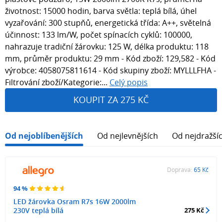
životnost: 15000 hodin, barva světla: teplá bílá, úhel
vyzařování: 300 stupňů, energetická třída: A++, světelná
účinnost: 133 lm/W, počet spínacích cyklů: 100000,
nahrazuje tradiční žárovku: 125 W, délka produktu: 118
mm, průměr produktu: 29 mm - Kód zboží: 129,582 - Kód
výrobce: 4058075811614 - Kód skupiny zboží: MYLLLFHA -
Filtrování zboží/Kategorie:...
Celý popis
KOUPIT ZA 275 KČ
Od nejoblíbenějších
Od nejlevnějších
Od nejdražší
Doprava:
65 Kč
94 %
LED žárovka Osram R7s 16W 2000lm
230V teplá bílá
275 Kč