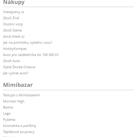
Nákupy
hledejceny.cz
Zboží Živě
Osobní vozy
Zboží Dáma
zbozi.blesk.cz
Jak na prohlídku ojetého vozu?
HobbyKompas
Auto pro začátečníka do 100 000 Kč
Zboží Auto
Ojetá Škoda Octavia
Jak vybrat auto?
Mimibazar
Testujte s Mimibazarem
Monster High
Barbie
Lego
Pyžama
Kosmetika a parfémy
Teplákové soupravy