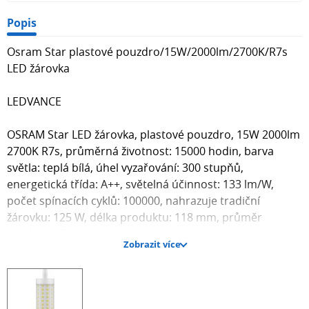
Popis
Osram Star plastové pouzdro/15W/2000lm/2700K/R7s
LED žárovka
LEDVANCE
OSRAM Star LED žárovka, plastové pouzdro, 15W 2000lm
2700K R7s, průměrná životnost: 15000 hodin, barva
světla: teplá bílá, úhel vyzařování: 300 stupňů,
energetická třída: A++, světelná účinnost: 133 lm/W,
počet spínacích cyklů: 100000, nahrazuje tradiční
žárovku: 125 W, délka produktu: 118 mm, průměr
produktu: 29 mm
Zobrazit více
- Kód zboží: 129,582
- Kód výrobce: 4058075811614
- Kód skupiny zboží: MYLLLFHA