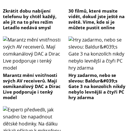
Zkrátit dobu nabíjení
30 filmů, které musíte
telefonu by chtěl každý,
vidět, dokud jste ještě na
ale jít na to přes režim
světě. Víme, kde si je
Letadlo nedává smysl
můžete pustit online
Marantz mění vnitřnosti
Hry zadarmo, nebo se
svých AV receiverů. Mají
slevou: Baldur&#039;s
osmikanálový DAC a Dirac
Gate 3 na konzolích nikdy
Live podporuje i tenký
nebylo levnější a čtyři PC
model
hry zdarma