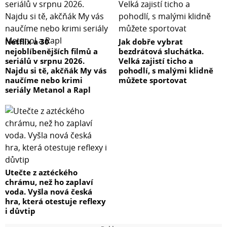
Netflix a 30
Jak dobře vybrat
nejoblíbenějších filmů a
bezdrátová sluchátka.
seriálů v srpnu 2026.
Velká zajistí ticho a
Najdu si tě, akčňák My vás
pohodlí, s malými klidně
naučíme nebo krimi
můžete sportovat
seriály Metanol a Rapl
Utečte z aztéckého
chrámu, než ho zaplaví
voda. Vyšla nová česká
hra, která otestuje reflexy
i důvtip