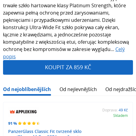
trwałe szkło hartowane klasy Platinum Strength, które
zapewnia pełną ochronę przed zarysowaniami,
pęknięciami i przypadkowymi uderzeniami. Dzięki
konstrukcji Ultra-Wide Fit szkło pokrywa cały ekran,
łącznie z krawędziami, a jednocześnie pozostaje
kompatybilne z większością etui, oferując kompleksową
ochronę bez kompromisów w zakresie wyglądu...
Celý
popis
KOUPIT ZA 859 KČ
Od nejoblíbenějších
Od nejlevnějších
Od nejdražší
Doprava:
49 Kč
Skladem
91 %
PanzerGlass Classic Fit tvrzené sklo