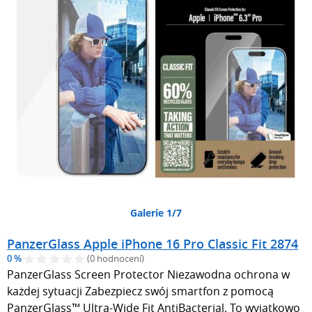
Galerie 1/7
PanzerGlass Apple iPhone 16 Pro Classic Fit 2874
0 %
(0 hodnocení)
PanzerGlass Screen Protector Niezawodna ochrona w
każdej sytuacji Zabezpiecz swój smartfon z pomocą
PanzerGlass™ Ultra-Wide Fit AntiBacterial. To wyjątkowo