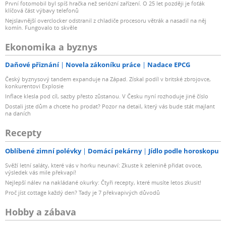
První fotomobil byl spíš hračka než seriózní zařízení. O 25 let později je foťák
klíčová část výbavy telefonů
Nejslavnější overclocker odstranil z chladiče procesoru větrák a nasadil na něj
komín. Fungovalo to skvěle
Ekonomika a byznys
Daňové přiznání
Novela zákoníku práce
Nadace EPCG
Český byznysový tandem expanduje na Západ. Získal podíl v britské zbrojovce,
konkurentovi Explosie
Inflace klesla pod cíl, sazby přesto zůstanou. V Česku nyní rozhoduje jiné číslo
Dostali jste dům a chcete ho prodat? Pozor na detail, který vás bude stát majlant
na daních
Recepty
Oblíbené zimní polévky
Domácí pekárny
Jídlo podle horoskopu
Svěží letní saláty, které vás v horku neunaví: Zkuste k zelenině přidat ovoce,
výsledek vás mile překvapí!
Nejlepší nálev na nakládané okurky: Čtyři recepty, které musíte letos zkusit!
Proč jíst cottage každý den? Tady je 7 překvapivých důvodů
Hobby a zábava