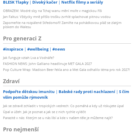
BLESK Tlapky
Divoký kačer
Netflix filmy a seriály
OBRAZEM: Modré slzy na Tchaj-wanu mění moře v magickou říši
Jan Faltus: Vždycky mně přišlo trošku zvrhlé splachovat pitnou vodou
Zapomeňte na rozpálené Středomoří! Zamiřte na pohádkovou pláž se zlatým
pískem do Walesu
Pro generaci Z
#inspirace
#wellbeing
#news
Jak funguje vztah Lva a Vodnáře?
FASHION NEWS: John Galliano headlinuje MET GALA 2027
Pop Culture Wrap: Madison Beer řekla ano a Met Gala odhalilo téma pro rok 2027!
Zdraví
Podpořte dětskou imunitu
Babské rady proti nachlazení
S čím
vším pomůže rýmovník
Jak se zdravě zchladit v tropických vedrech: Co pomáhá a kdy už riskujete úpal
Úpal a úžeh: Jak je poznat a jak se z nich rychle vyléčit
Parazité v nás: Kterým se u nás líbí a kde v našem těle je můžeme najít?
Pro nejmenší