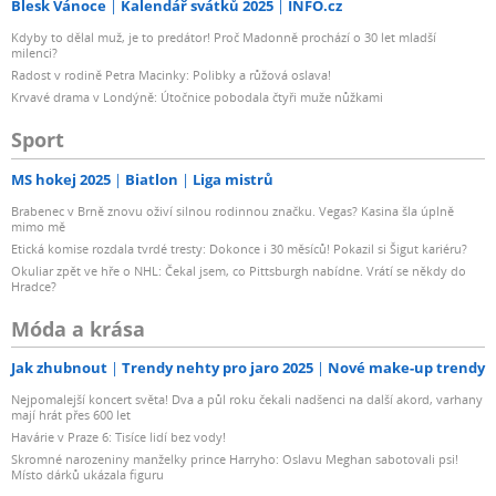
Blesk Vánoce
Kalendář svátků 2025
INFO.cz
Kdyby to dělal muž, je to predátor! Proč Madonně prochází o 30 let mladší
milenci?
Radost v rodině Petra Macinky: Polibky a růžová oslava!
Krvavé drama v Londýně: Útočnice pobodala čtyři muže nůžkami
Sport
MS hokej 2025
Biatlon
Liga mistrů
Brabenec v Brně znovu oživí silnou rodinnou značku. Vegas? Kasina šla úplně
mimo mě
Etická komise rozdala tvrdé tresty: Dokonce i 30 měsíců! Pokazil si Šigut kariéru?
Okuliar zpět ve hře o NHL: Čekal jsem, co Pittsburgh nabídne. Vrátí se někdy do
Hradce?
Móda a krása
Jak zhubnout
Trendy nehty pro jaro 2025
Nové make-up trendy
Nejpomalejší koncert světa! Dva a půl roku čekali nadšenci na další akord, varhany
mají hrát přes 600 let
Havárie v Praze 6: Tisíce lidí bez vody!
Skromné narozeniny manželky prince Harryho: Oslavu Meghan sabotovali psi!
Místo dárků ukázala figuru