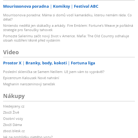
Mourissonova poradna
Komiksy
Festival ABC
Mourrisonova poradna: Máma si domů vodí kamarádku, kterou nemám ráda. Co
dělat?
Nintendo nedělá jen skákačky a arkády. Fire Emblem: Fortune's Weave je pořádná
strategie pro fanoušky tahovek
Pomozte Salierimu začít nový život v Americe. Mafia: The Old Country odhaluje
obsah rozšíření těsně před vydáním
Video
Prostor X
Branky, body, kokoti
Fortuna liga
Poslední sklenička se Samem Neillem: Už jsem vám to vyprávěl?
Epicentrum Kalousek Nové nahrání
Meghanin narozeninový taneček
Nákupy
hledejceny.cz
Zboží Živě
Osobní vozy
Zboží Dáma
zbozi.blesk.cz
Jak na prohlídku ojetého vozu?