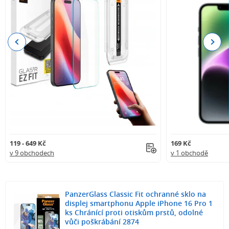
Previous
Next
119 - 649 Kč
169 Kč
v 9 obchodech
v 1 obchodě
PanzerGlass Classic Fit ochranné sklo na
displej smartphonu Apple iPhone 16 Pro 1
ks Chránící proti otiskům prstů, odolné
vůči poškrábání 2874