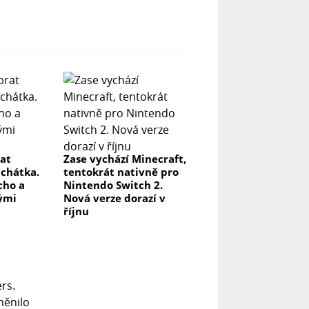
rat
Zase vychází Minecraft,
uchátka.
tentokrát nativně pro
icho a
Nintendo Switch 2.
lými
Nová verze dorazí v
říjnu