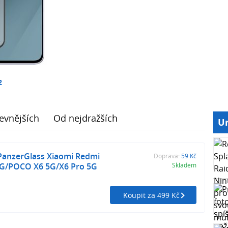
2
evnějších
Od nejdražších
Ur
 PanzerGlass Xiaomi Redmi
Doprava:
59 Kč
5G/POCO X6 5G/X6 Pro 5G
Skladem
Koupit za 499 Kč