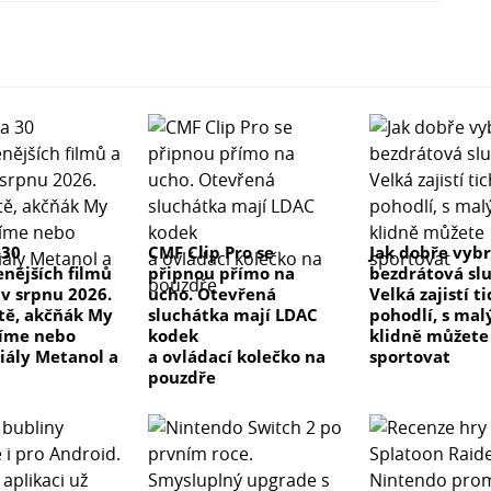
 30
CMF Clip Pro se
Jak dobře vyb
enějších filmů
připnou přímo na
bezdrátová sl
 v srpnu 2026.
ucho. Otevřená
Velká zajistí t
 tě, akčňák My
sluchátka mají LDAC
pohodlí, s ma
číme nebo
kodek
klidně můžete
riály Metanol a
a ovládací kolečko na
sportovat
pouzdře