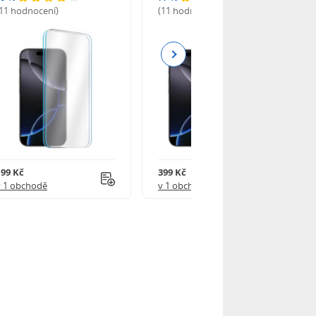
(11 hodnocení)
(11 hodnocení)
Next
199 Kč
399 Kč
v 1 obchodě
v 1 obchodě