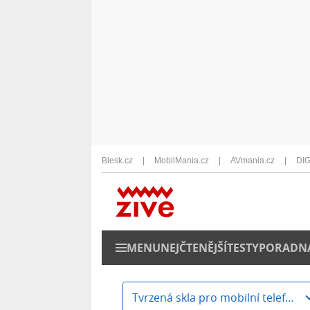
Blesk.cz
MobilMania.cz
AVmania.cz
DIG
MENU
NEJČTENĚJŠÍ
TESTY
PORADN
Tvrzená skla pro mobilní telefony