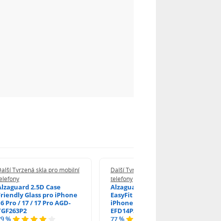
alší Tvrzená skla pro mobilní
Další Tvrzená skla pro mobilní
elefony
telefony
Alzaguard 2.5D Case
Alzaguard 2.5D Glass
Friendly Glass pro iPhone
EasyFit DustFree pro
6 Pro / 17 / 17 Pro AGD-
iPhone 16 Pro / 17 AGD-
TGF263P2
EFD14P3
79 %
77 %