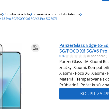
ví
Pouzdra, skla, fólie
Tvrzená skla pro mobilní telefony
e 13 Pro 5G/POCO X6 5G/X6 Pro 5G 8071
PanzerGlass Edge-to-Ed
5G/POCO X6 5G/X6 Pro 
0 %
(0 hodnocení)
PanzerGlass TM Xiaomi Red
značky: Xiaomi, Kompatibil
Xiaomi - Poco X6, Xiaomi - 
Materiál: Temperované sklo,
Průhledná. Počet kusů v ba
KOUPIT ZA 49