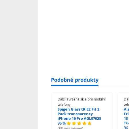
Podobné produkty
 Tvrzená skla pro mobilní
Další Tvrzená skla pro mobilní
Dal
ony
telefony
tel
guard 2.5D Glass
Spigen Glass tR EZ Fit 2
Al
Fit DustFree pro
Pack transparency
Fr
ne 17 Pro Max AGD-
iPhone 16 Pro AGL07928
13 
479BDAP3
TG
96 %
96
(33 hodnocení)