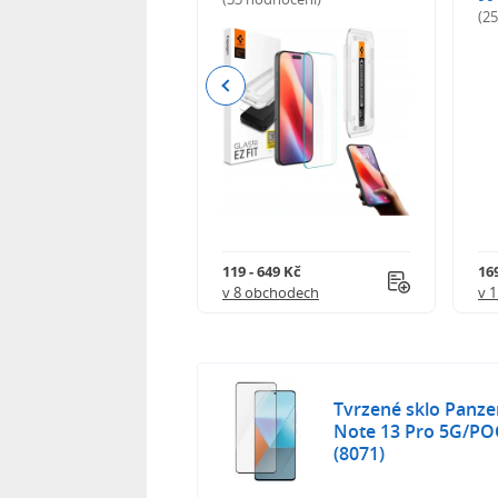
odnocení)
(2
Previous
Kč
119 - 649 Kč
16
 obchodech
v 8 obchodech
v 
Tvrzené sklo Panze
Note 13 Pro 5G/PO
(8071)