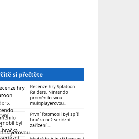
čitě si přečtěte
Recenze hry Splatoon
Raiders. Nintendo
proměnilo svou
multiplayerovou...
První fotomobil byl spíš
hračka než seriózní
zařízení....
Modré bubliny iMessage i