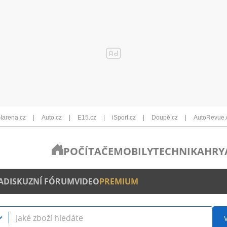
Iarena.cz
Auto.cz
E15.cz
iSport.cz
Doupě.cz
AutoRevue.
POČÍTAČE
MOBILY
TECHNIKA
HRY
A
DISKUZNÍ FÓRUM
VIDEO
PREMIUM