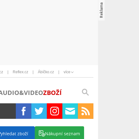
cz
Reflex.cz
Ábíčko.cz
více
AUDIO&VIDEO
ZBOŽÍ
Vyhledat zboží
Nákupní seznam