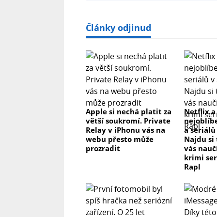
Články odjinud
Apple si nechá platit za
Netflix a
větší soukromí. Private
nejoblíb
Relay v iPhonu vás na
a seriálů
webu přesto může
Najdu si
prozradit
vás nau
krimi se
Rapl