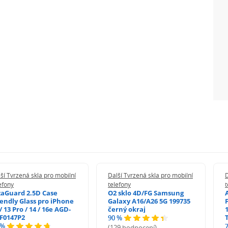
ší Tvrzená skla pro mobilní
Další Tvrzená skla pro mobilní
D
efony
telefony
t
zaGuard 2.5D Case
O2 sklo 4D/FG Samsung
iendly Glass pro iPhone
Galaxy A16/A26 5G 199735
/ 13 Pro / 14 / 16e AGD-
černý okraj
1
F0147P2
90 %
 %
(129 hodnocení)