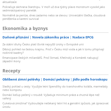
aktualizace
Pokračuje záchrana Starshipu. V moři už dva týdny plave monstrum vysoké jako
sedmnáctipatrový panelák
Normálně za peníze, dnes zadarmo nebo se slevou: Univerzální čtečka, cloudová
peněženka a karetní survival
Ekonomika a byznys
Daňové přiznání
Novela zákoníku práce
Nadace EPCG
Za státní dluhy Česko platí čtvrté nejvyšší úroky v Evropské unii
Děsivý pohled na českou krajinu. Proč v Česku mizí voda a jak k tomu přispívají
rodinné bazény?
Emancipace českých miliardářů. Proč Strnad, Křetínský a Komárek nakupují
západní ikony
Recepty
Oblíbené zimní polévky
Domácí pekárny
Jídlo podle horoskopu
Sladký poklad u cesty: Využijte letní špendlíky do tvarohového koláče, marmelády
nebo kompotu
Domácí kečup pečený v troubě: Vyžaduje minimum práce a chutná lépe než
vařený
Cuketová zmrzlina? Vyzkoušejte nečekaný letní hit a geniální způsob, jak zpracovat
úrodu