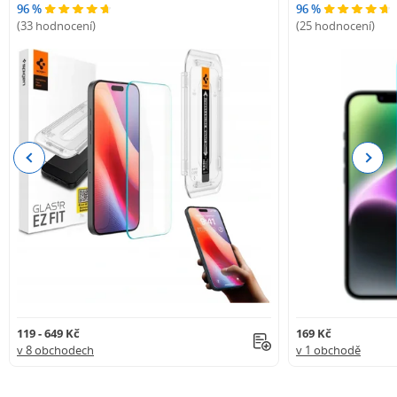
96 %
96 %
(33 hodnocení)
(25 hodnocení)
Previous
Next
119 - 649 Kč
169 Kč
v 8 obchodech
v 1 obchodě