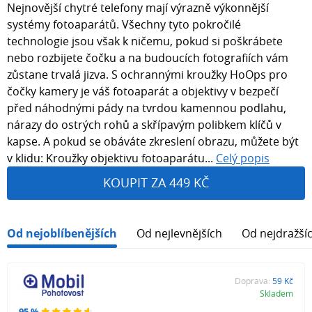
Nejnovější chytré telefony mají výrazně výkonnější
systémy fotoaparátů. Všechny tyto pokročilé
technologie jsou však k ničemu, pokud si poškrábete
nebo rozbijete čočku a na budoucích fotografiích vám
zůstane trvalá jizva. S ochrannými kroužky HoOps pro
čočky kamery je váš fotoaparát a objektivy v bezpečí
před náhodnými pády na tvrdou kamennou podlahu,
nárazy do ostrých rohů a skřípavým polibkem klíčů v
kapse. A pokud se obáváte zkreslení obrazu, můžete být
v klidu: Kroužky objektivu fotoaparátu...
Celý popis
KOUPIT ZA 449 KČ
Od nejoblíbenějších
Od nejlevnějších
Od nejdražší
Doprava:
59 Kč
Skladem
95 %