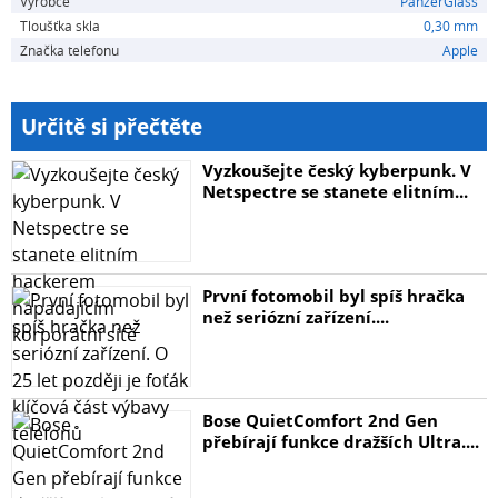
Výrobce
PanzerGlass
Tloušťka skla
0,30 mm
- Aplikátor zajišťující snadnou a přesnou domácí instalaci
Značka telefonu
Apple
všech kroužků naráz
- Černá hrana skla pro perfektní funkci fotoaparátu (jinak
Určitě si přečtěte
by mohl být problém s ostřením a odlesky v případě
protisvětla)
Vyzkoušejte český kyberpunk. V
Netspectre se stanete elitním...
První fotomobil byl spíš hračka
než seriózní zařízení....
Bose QuietComfort 2nd Gen
přebírají funkce dražších Ultra....