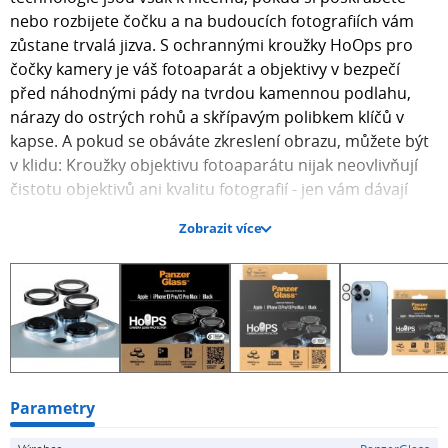
nebo rozbijete čočku a na budoucích fotografiích vám
zůstane trvalá jizva. S ochrannými kroužky HoOps pro
čočky kamery je váš fotoaparát a objektivy v bezpečí
před náhodnými pády na tvrdou kamennou podlahu,
nárazy do ostrých rohů a skřípavým polibkem klíčů v
kapse. A pokud se obáváte zkreslení obrazu, můžete být
v klidu: Kroužky objektivu fotoaparátu nijak neovlivňují
čistotu objektivů ani kvalitu fotografií - jen vám dávají
větší klid.
Zobrazit více
- Každý kroužek sedí samostatně na objektivu
fotoaparátu
- Hliníkové černé rámečky pro vyšší odolnost a prémiový
vzhled
- Perfektně se hodí k pouzdrům a bude fungovat s
Parametry
většinou krytů