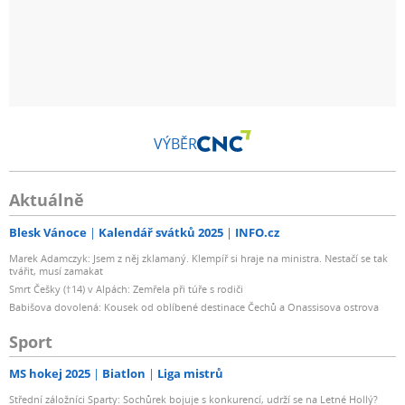
VÝBĚR
Aktuálně
Blesk Vánoce
Kalendář svátků 2025
INFO.cz
Marek Adamczyk: Jsem z něj zklamaný. Klempíř si hraje na ministra. Nestačí se tak
tvářit, musí zamakat
Smrt Češky (†14) v Alpách: Zemřela při túře s rodiči
Babišova dovolená: Kousek od oblíbené destinace Čechů a Onassisova ostrova
Sport
MS hokej 2025
Biatlon
Liga mistrů
Střední záložníci Sparty: Sochůrek bojuje s konkurencí, udrží se na Letné Hollý?