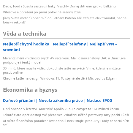
Dacia, Ford i Suzuki zastavují linky. Vyschlý Dunaj drtí energetiku Balkánu
Vítězové a poražení po první polovině sezóny 2026
Jízdy Světa motorů opět míří do Letňan! Pátého září zažijete elektromobil, padne
loňský rekord?
Věda a technika
Nejlepší chytré hodinky
Nejlepší telefony
Nejlepší VPN –
srovnání
Marantz mění vnitřnosti svých AV receiverů. Mají osmikanálový DAC a Dirac Live
podporuje i tenký model
30 filmů, které musíte vidět, dokud jste ještě na světě. Víme, kde si je můžete
pustit online
Chrome kašle na design Windows 11. To stejné ale dělá Microsoft s Edgem
Ekonomika a byznys
Daňové přiznání
Novela zákoníku práce
Nadace EPCG
Obří obchod v letectví. Americké Apollo kupuje easyJet za 161 miliard korun
Tekuté zlato opět dostojí své přezdívce. Zdražení běžné potraviny brzy pocítí i Češi
AI místo finančního poradce? Test odhalil neexistující produkty i rady ze sociálních
sítí