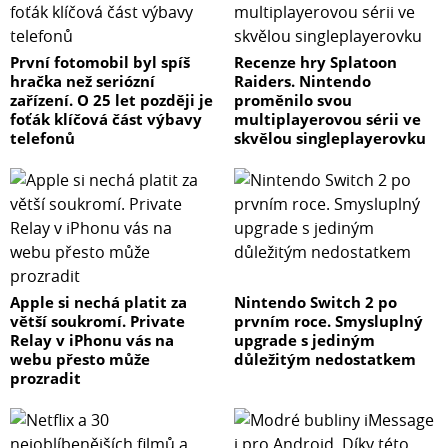
- Snadná aplikace bez vzduchových bublin
První fotomobil byl spíš
Recenze hry Splatoon
hračka než seriózní
Raiders. Nintendo
- 100% originální reakce na dotyk a vysoká citlivost
zařízení. O 25 let později je
proměnilo svou
foťák klíčová část výbavy
multiplayerovou sérii ve
- Classic Fit | Scratch Resistant = Chrání vaše zařízení
telefonů
skvělou singleplayerovku
před poškrábáním způsobeným nástrahami
každodenního života.
- Odolnost proti nárazům = chrání vaše zařízení před
každodenními nárazy, pády a prasknutím obrazovky.
Apple si nechá platit za
Nintendo Switch 2 po
- Delší životnost
větší soukromí. Private
prvním roce. Smysluplný
Relay v iPhonu vás na
upgrade s jediným
- Platinová pevnost - velmi silné = Platinová pevnost je
webu přesto může
důležitým nedostatkem
nejlepší přítel zařízení.
prozradit
- Antibakteriální = Prokazatelně ničí až 99,99 % všech