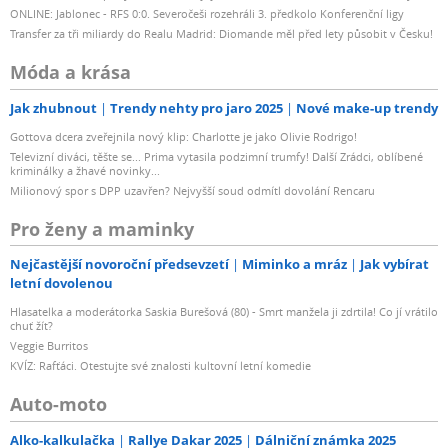
ONLINE: Jablonec - RFS 0:0. Severočeši rozehráli 3. předkolo Konferenční ligy
Transfer za tři miliardy do Realu Madrid: Diomande měl před lety působit v Česku!
Móda a krása
Jak zhubnout
Trendy nehty pro jaro 2025
Nové make-up trendy
Gottova dcera zveřejnila nový klip: Charlotte je jako Olivie Rodrigo!
Televizní diváci, těšte se... Prima vytasila podzimní trumfy! Další Zrádci, oblíbené
kriminálky a žhavé novinky...
Milionový spor s DPP uzavřen? Nejvyšší soud odmítl dovolání Rencaru
Pro ženy a maminky
Nejčastější novoroční předsevzetí
Miminko a mráz
Jak vybírat
letní dovolenou
Hlasatelka a moderátorka Saskia Burešová (80) - Smrt manžela ji zdrtila! Co jí vrátilo
chuť žít?
Veggie Burritos
KVÍZ: Rafťáci. Otestujte své znalosti kultovní letní komedie
Auto-moto
Alko-kalkulačka
Rallye Dakar 2025
Dálniční známka 2025