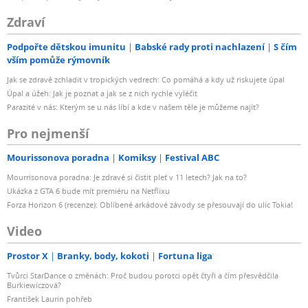
Zdraví
Podpořte dětskou imunitu
Babské rady proti nachlazení
S čím
vším pomůže rýmovník
Jak se zdravě zchladit v tropických vedrech: Co pomáhá a kdy už riskujete úpal
Úpal a úžeh: Jak je poznat a jak se z nich rychle vyléčit
Parazité v nás: Kterým se u nás líbí a kde v našem těle je můžeme najít?
Pro nejmenší
Mourissonova poradna
Komiksy
Festival ABC
Mourrisonova poradna: Je zdravé si čistit pleť v 11 letech? Jak na to?
Ukázka z GTA 6 bude mít premiéru na Netflixu
Forza Horizon 6 (recenze): Oblíbené arkádové závody se přesouvají do ulic Tokia!
Video
Prostor X
Branky, body, kokoti
Fortuna liga
Tvůrci StarDance o změnách: Proč budou porotci opět čtyři a čím přesvědčila
Burkiewiczová?
František Laurin pohřeb