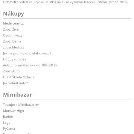
Ochmelka vylezl ve Frýdku-Místku na 15 m vysokou lezeckou stěnu. (srpen 2026)
Nákupy
hledejceny.cz
Zboží Živě
Osobní vozy
Zboží Dáma
zbozi.blesk.cz
Jak na prohlídku ojetého vozu?
HobbyKompas
Auto pro začátečníka do 100 000 Kč
Zboží Auto
Ojetá Škoda Octavia
Jak vybrat auto?
Mimibazar
Testujte s Mimibazarem
Monster High
Barbie
Lego
Pyžama