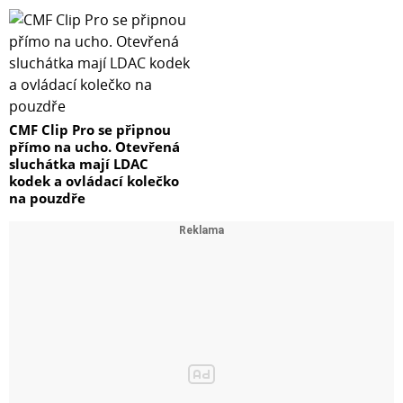
- Pomůcka pro odstranění prachových částic
- Manuál pro aplikaci ochranného skla
„Věděli jste, že na mobilních zařízeních je
CMF Clip Pro se připnou
mnohonásobně více bakterií než na záchodovém
přímo na ucho. Otevřená
prkénku?
sluchátka mají LDAC
Chraňte své zdraví pomocí antibakteriálního přípravku
kodek a ovládací kolečko
na pouzdře
s nejvyšší účinností. Používejte pravidelně přípravek
PanzerGlass Spray Twice a Day. Zbavit se bakterií z
displeje je takhle snadné!“