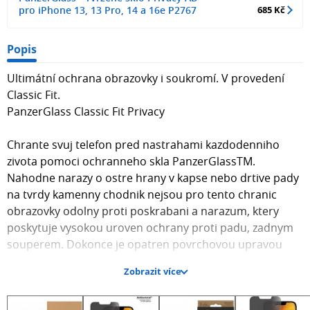
pro iPhone 13, 13 Pro, 14 a 16e P2767
685 Kč
Popis
Ultimátní ochrana obrazovky i soukromí. V provedení
Classic Fit.
PanzerGlass Classic Fit Privacy
Chrante svuj telefon pred nastrahami kazdodenniho
zivota pomoci ochranneho skla PanzerGlassTM.
Nahodne narazy o ostre hrany v kapse nebo drtive pady
na tvrdy kamenny chodnik nejsou pro tento chranic
obrazovky odolny proti poskrabani a narazum, ktery
poskytuje vysokou uroven ochrany proti padu, zadnym
souperem. Dokonce je opatren povrchovou upravou
proti smouham s antibakterialnim ucinkem, ktera
Zobrazit více
snizuje stopy pootiscich prstu a nici az 99,99 % vsech
beznych povrchovych bakterii.