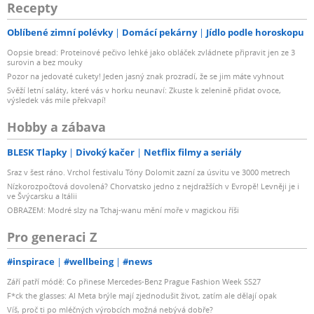
Recepty
Oblíbené zimní polévky
Domácí pekárny
Jídlo podle horoskopu
Oopsie bread: Proteinové pečivo lehké jako obláček zvládnete připravit jen ze 3
surovin a bez mouky
Pozor na jedovaté cukety! Jeden jasný znak prozradí, že se jim máte vyhnout
Svěží letní saláty, které vás v horku neunaví: Zkuste k zelenině přidat ovoce,
výsledek vás mile překvapí!
Hobby a zábava
BLESK Tlapky
Divoký kačer
Netflix filmy a seriály
Sraz v šest ráno. Vrchol festivalu Tóny Dolomit zazní za úsvitu ve 3000 metrech
Nízkorozpočtová dovolená? Chorvatsko jedno z nejdražších v Evropě! Levněji je i
ve Švýcarsku a Itálii
OBRAZEM: Modré slzy na Tchaj-wanu mění moře v magickou říši
Pro generaci Z
#inspirace
#wellbeing
#news
Září patří módě: Co přinese Mercedes-Benz Prague Fashion Week SS27
F*ck the glasses: AI Meta brýle mají zjednodušit život, zatím ale dělají opak
Víš, proč ti po mléčných výrobcích možná nebývá dobře?