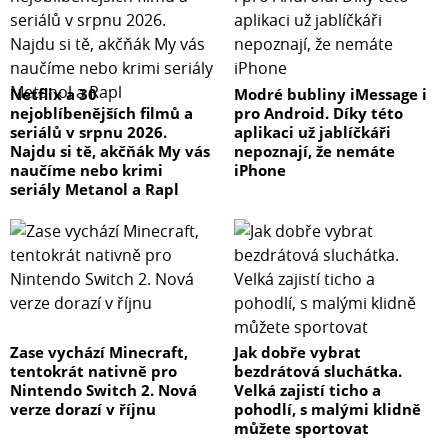
běžných povrchových bakterií v souladu s normami ISO
22196 a JIS Z 2801.
- Odolné proti otiskům prstů = Odpuzuje olej a vodu,
Netflix a 30
Modré bubliny iMessage i
čímž redukuje stopy otisků prstů i nečistot,
nejoblíbenějších filmů a
pro Android. Díky této
dezinfekčního gelu a krému na ruce.
seriálů v srpnu 2026.
aplikaci už jablíčkáři
Najdu si tě, akčňák My vás
nepoznají, že nemáte
Produktové video PanzerGlass pro řadu iPhone 14
naučíme nebo krimi
iPhone
seriály Metanol a Rapl
Obsah balení:
- Ochranné sklo PanzerGlass™
- Unikátní sériové číslo skla v balení nebo zadní straně
obalu
Zase vychází Minecraft,
Jak dobře vybrat
tentokrát nativně pro
bezdrátová sluchátka.
- Vlhčený ubrousek
Nintendo Switch 2. Nová
Velká zajistí ticho a
verze dorazí v říjnu
pohodlí, s malými klidně
můžete sportovat
- Textilní útěrka z mikrovlákna