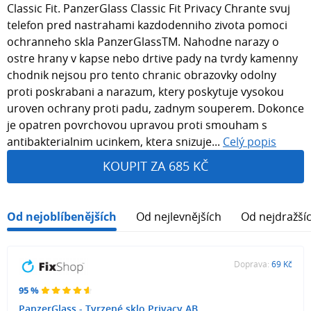
Classic Fit. PanzerGlass Classic Fit Privacy Chrante svuj
telefon pred nastrahami kazdodenniho zivota pomoci
ochranneho skla PanzerGlassTM. Nahodne narazy o
ostre hrany v kapse nebo drtive pady na tvrdy kamenny
chodnik nejsou pro tento chranic obrazovky odolny
proti poskrabani a narazum, ktery poskytuje vysokou
uroven ochrany proti padu, zadnym souperem. Dokonce
je opatren povrchovou upravou proti smouham s
antibakterialnim ucinkem, ktera snizuje...
Celý popis
KOUPIT ZA 685 KČ
Od nejoblíbenějších
Od nejlevnějších
Od nejdražší
Doprava:
69 Kč
95 %
PanzerGlass - Tvrzené sklo Privacy AB