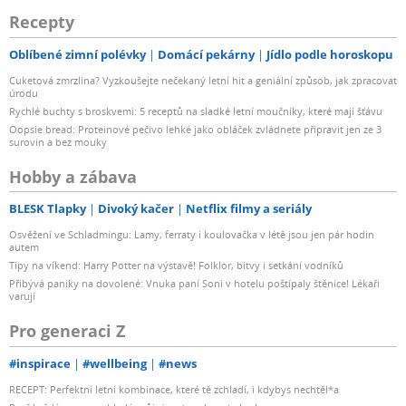
Recepty
Oblíbené zimní polévky
Domácí pekárny
Jídlo podle horoskopu
Cuketová zmrzlina? Vyzkoušejte nečekaný letní hit a geniální způsob, jak zpracovat
úrodu
Rychlé buchty s broskvemi: 5 receptů na sladké letní moučníky, které mají šťávu
Oopsie bread: Proteinové pečivo lehké jako obláček zvládnete připravit jen ze 3
surovin a bez mouky
Hobby a zábava
BLESK Tlapky
Divoký kačer
Netflix filmy a seriály
Osvěžení ve Schladmingu: Lamy, ferraty i koulovačka v létě jsou jen pár hodin
autem
Tipy na víkend: Harry Potter na výstavě! Folklor, bitvy i setkání vodníků
Přibývá paniky na dovolené: Vnuka paní Soni v hotelu poštípaly štěnice! Lékaři
varují
Pro generaci Z
#inspirace
#wellbeing
#news
RECEPT: Perfektní letní kombinace, které tě zchladí, i kdybys nechtěl*a