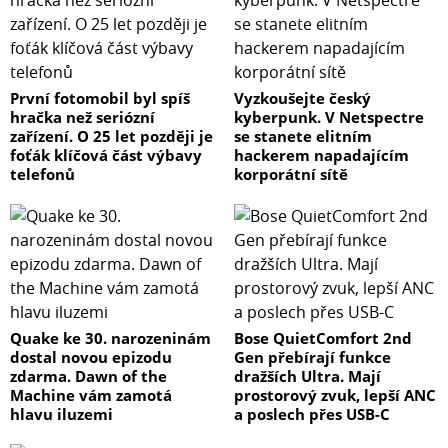
První fotomobil byl spíš
Vyzkoušejte český
hračka než seriózní
kyberpunk. V Netspectre
zařízení. O 25 let později je
se stanete elitním
foťák klíčová část výbavy
hackerem napadajícím
telefonů
korporátní sítě
Quake ke 30. narozeninám
Bose QuietComfort 2nd
dostal novou epizodu
Gen přebírají funkce
zdarma. Dawn of the
dražších Ultra. Mají
Machine vám zamotá
prostorový zvuk, lepší ANC
hlavu iluzemi
a poslech přes USB-C