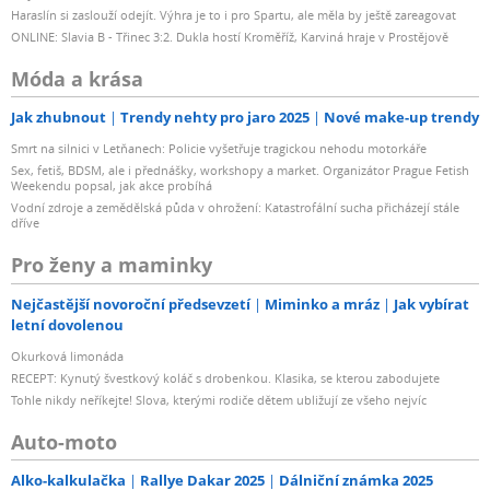
Haraslín si zaslouží odejít. Výhra je to i pro Spartu, ale měla by ještě zareagovat
ONLINE: Slavia B - Třinec 3:2. Dukla hostí Kroměříž, Karviná hraje v Prostějově
Móda a krása
Jak zhubnout
Trendy nehty pro jaro 2025
Nové make-up trendy
Smrt na silnici v Letňanech: Policie vyšetřuje tragickou nehodu motorkáře
Sex, fetiš, BDSM, ale i přednášky, workshopy a market. Organizátor Prague Fetish
Weekendu popsal, jak akce probíhá
Vodní zdroje a zemědělská půda v ohrožení: Katastrofální sucha přicházejí stále
dříve
Pro ženy a maminky
Nejčastější novoroční předsevzetí
Miminko a mráz
Jak vybírat
letní dovolenou
Okurková limonáda
RECEPT: Kynutý švestkový koláč s drobenkou. Klasika, se kterou zabodujete
Tohle nikdy neříkejte! Slova, kterými rodiče dětem ubližují ze všeho nejvíc
Auto-moto
Alko-kalkulačka
Rallye Dakar 2025
Dálniční známka 2025