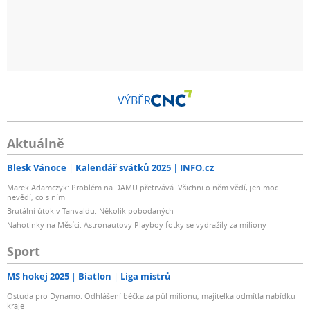
VÝBĚR
Aktuálně
Blesk Vánoce
Kalendář svátků 2025
INFO.cz
Marek Adamczyk: Problém na DAMU přetrvává. Všichni o něm vědí, jen moc
nevědí, co s ním
Brutální útok v Tanvaldu: Několik pobodaných
Nahotinky na Měsíci: Astronautovy Playboy fotky se vydražily za miliony
Sport
MS hokej 2025
Biatlon
Liga mistrů
Ostuda pro Dynamo. Odhlášení béčka za půl milionu, majitelka odmítla nabídku
kraje