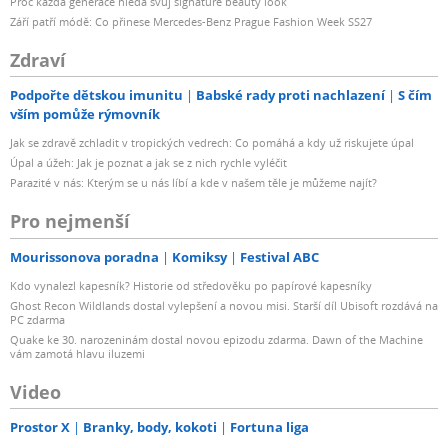
Proč každá generace hledá svůj signature beauty look
Září patří módě: Co přinese Mercedes-Benz Prague Fashion Week SS27
Zdraví
Podpořte dětskou imunitu
Babské rady proti nachlazení
S čím
vším pomůže rýmovník
Jak se zdravě zchladit v tropických vedrech: Co pomáhá a kdy už riskujete úpal
Úpal a úžeh: Jak je poznat a jak se z nich rychle vyléčit
Parazité v nás: Kterým se u nás líbí a kde v našem těle je můžeme najít?
Pro nejmenší
Mourissonova poradna
Komiksy
Festival ABC
Kdo vynalezl kapesník? Historie od středověku po papírové kapesníky
Ghost Recon Wildlands dostal vylepšení a novou misi. Starší díl Ubisoft rozdává na
PC zdarma
Quake ke 30. narozeninám dostal novou epizodu zdarma. Dawn of the Machine
vám zamotá hlavu iluzemi
Video
Prostor X
Branky, body, kokoti
Fortuna liga