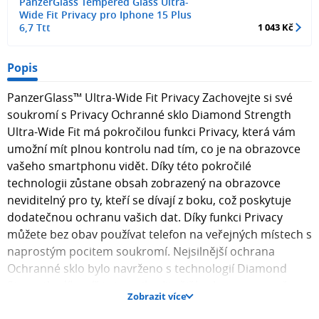
PanzerGlass Tempered Glass Ultra-
Wide Fit Privacy pro Iphone 15 Plus
6,7 Ttt
1 043 Kč
Popis
PanzerGlass™ Ultra-Wide Fit Privacy Zachovejte si své
soukromí s Privacy Ochranné sklo Diamond Strength
Ultra-Wide Fit má pokročilou funkci Privacy, která vám
umožní mít plnou kontrolu nad tím, co je na obrazovce
vašeho smartphonu vidět. Díky této pokročilé
technologii zůstane obsah zobrazený na obrazovce
neviditelný pro ty, kteří se dívají z boku, což poskytuje
dodatečnou ochranu vašich dat. Díky funkci Privacy
můžete bez obav používat telefon na veřejných místech s
naprostým pocitem soukromí. Nejsilnější ochrana
Ochranné sklo bylo navrženo s technologií Diamond
Strength, díky níž je to nejkvalitnější ochrana pro vaše
Zobrazit více
zařízení. Využijte nejvyšší úroveň ochrany, která je na