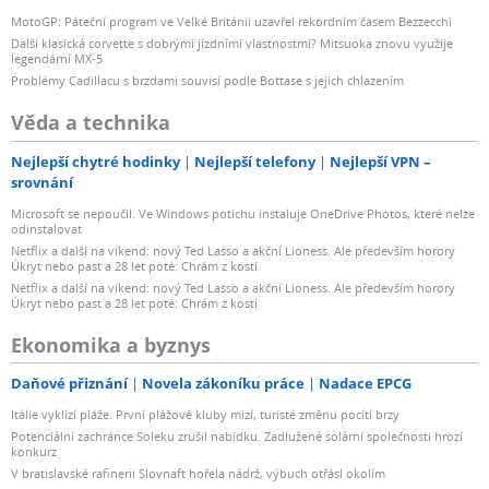
MotoGP: Páteční program ve Velké Británii uzavřel rekordním časem Bezzecchi
Další klasická corvette s dobrými jízdními vlastnostmi? Mitsuoka znovu využije
legendární MX-5
Problémy Cadillacu s brzdami souvisí podle Bottase s jejich chlazením
Věda a technika
Nejlepší chytré hodinky
Nejlepší telefony
Nejlepší VPN –
srovnání
Microsoft se nepoučil. Ve Windows potichu instaluje OneDrive Photos, které nelze
odinstalovat
Netflix a další na víkend: nový Ted Lasso a akční Lioness. Ale především horory
Úkryt nebo past a 28 let poté: Chrám z kostí
Netflix a další na víkend: nový Ted Lasso a akční Lioness. Ale především horory
Úkryt nebo past a 28 let poté: Chrám z kostí
Ekonomika a byznys
Daňové přiznání
Novela zákoníku práce
Nadace EPCG
Itálie vyklízí pláže. První plážové kluby mizí, turisté změnu pocítí brzy
Potenciální zachránce Soleku zrušil nabídku. Zadlužené solární společnosti hrozí
konkurz
V bratislavské rafinerii Slovnaft hořela nádrž, výbuch otřásl okolím