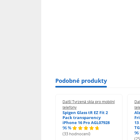
Podobné produkty
 Tvrzená skla pro mobilní
Další Tvrzená skla pro mobilní
Dal
ony
telefony
tel
guard 2.5D Glass
Spigen Glass tR EZ Fit 2
Al
Fit DustFree pro
Pack transparency
Fr
ne 17 Pro AGD-
iPhone 16 Pro AGL07928
13 
478BDAP3
TG
96 %
%
96
(33 hodnocení)
odnocení)
(2