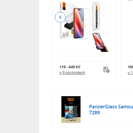
Previous
 402 Kč
119 - 649 Kč
16
 obchodech
v 9 obchodech
v 
PanzerGlass Samsun
7289