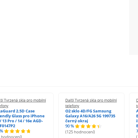
ší Tvrzená skla pro mobilní
Další Tvrzená skla pro mobilní
D
efony
telefony
t
zaGuard 2.5D Case
O2 sklo 4D/FG Samsung
iendly Glass pro iPhone
Galaxy A16/A26 5G 199735
/ 13 Pro / 14 / 16e AGD-
černý okraj
F0147P2
90 %
 %
(125 hodnocení)
5 hodnocení)