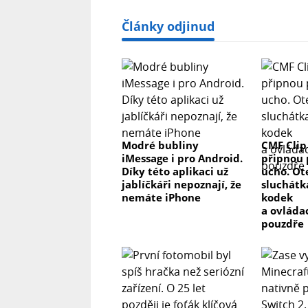
Články odjinud
Modré bubliny
CMF Clip
iMessage i pro Android.
připnou 
Díky této aplikaci už
ucho. Ot
jablíčkáři nepoznají, že
sluchátk
nemáte iPhone
kodek
a ovláda
pouzdře