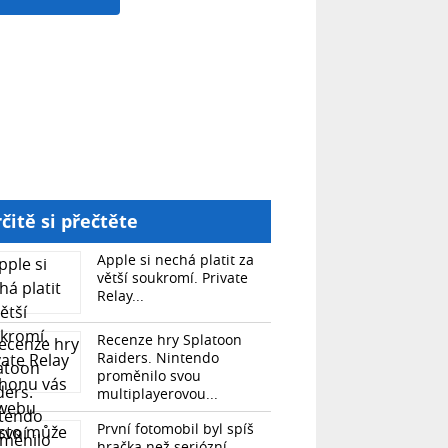
čitě si přečtěte
Apple si nechá platit za
větší soukromí. Private
Relay...
Recenze hry Splatoon
Raiders. Nintendo
proměnilo svou
multiplayerovou...
První fotomobil byl spíš
hračka než seriózní