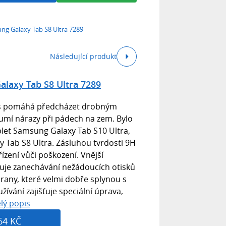
ng Galaxy Tab S8 Ultra 7289
Následující produkt
laxy Tab S8 Ultra 7289
ss pomáhá předcházet drobným
lumí nárazy při pádech na zem. Bylo
let Samsung Galaxy Tab S10 Ultra,
y Tab S8 Ultra. Zásluhou tvrdosti 9H
ízení vůči poškození. Vnější
žuje zanechávání nežádoucích otisků
hrany, které velmi dobře splynou s
žívání zajišťuje speciální úprava,
lý popis
64 KČ