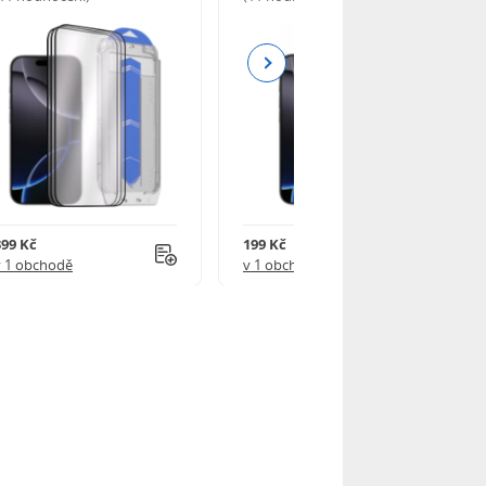
Next
399 Kč
199 Kč
v 1 obchodě
v 1 obchodě