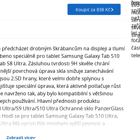
Koupit za 838 Kč
předcházet drobným škrábancům na displeji a tlumí
obeno speciálně pro tablet Samsung Galaxy Tab S10
Tab S8 Ultra. Zásluhou tvrdosti 9H skvěle chrání
Vnější povrchová úprava skla snižuje zanechávání
jsou 2.5D hrany, které velmi dobře splynou s
jišťuje speciální úprava, která aktivně potlačuje růst
e navrženo tak, aby bylo kompatibilní s většinou
ejich používání. Hlavní přednosti produktu
Ultra/S9 Ultra/S10 Ultra Ochranné sklo PanzerGlass
 Hodí se pro tablet Samsung Galaxy Tab S10 Ultra,
 Ultra Má oproti fólii mnohem vyšší pevnost a
 dotyku Sklo má tvrdost 9H Tloušťka ochranného skla
Zobrazit více