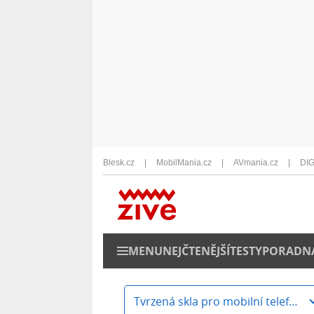
Blesk.cz
MobilMania.cz
AVmania.cz
DIG
MENU
NEJČTENĚJŠÍ
TESTY
PORADN
Tvrzená skla pro mobilní telefony