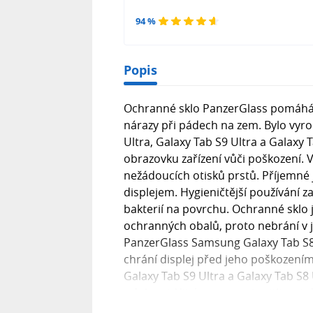
94 %
Popis
Ochranné sklo PanzerGlass pomáhá 
nárazy při pádech na zem. Bylo vyr
Ultra, Galaxy Tab S9 Ultra a Galaxy 
obrazovku zařízení vůči poškození. 
nežádoucích otisků prstů. Příjemné 
displejem. Hygieničtější používání za
bakterií na povrchu. Ochranné sklo j
ochranných obalů, proto nebrání v j
PanzerGlass Samsung Galaxy Tab S8 
chrání displej před jeho poškozením
Galaxy Tab S9 Ultra a Galaxy Tab S8
odolnost Nijak neomezuje citlivost
PanzerGlass...