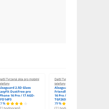
alší Tvrzená skla pro mobilní
Další Tvrzená skla pro mobilní
elefony
telefony
Alzaguard 2.5D Glass
Alzaguard 2.5D Case
EasyFit DustFree pro
Friendly Glass pro iPhone
iPhone 16 Pro / 17 AGD-
16 Pro / 17 / 17 Pro AGD-
EFD14P3
TGF263P2
77 %
79 %
(11 hodnocení)
(11 hodnocení)