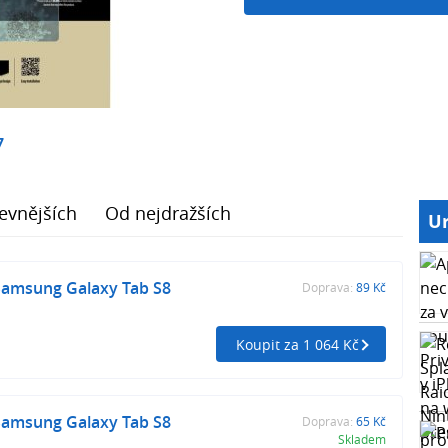
7
evnějších
Od nejdražších
Ur
Samsung Galaxy Tab S8
Doprava:
89 Kč
Koupit za 1 064 Kč
Samsung Galaxy Tab S8
Doprava:
65 Kč
Skladem