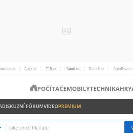
Iarena.cz
Auto.cz
E15.cz
iSport.cz
Doupě.cz
AutoRevue.
POČÍTAČE
MOBILY
TECHNIKA
HRY
A
DISKUZNÍ FÓRUM
VIDEO
PREMIUM