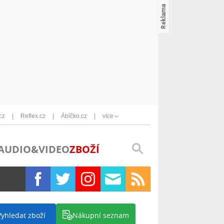
cz
Reflex.cz
Ábíčko.cz
více
AUDIO&VIDEO
ZBOŽÍ
Vyhledat zboží
Nákupní seznam