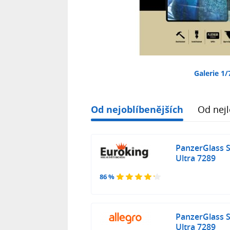
Galerie 1/
Od nejoblíbenějších
Od nejl
PanzerGlass 
Ultra 7289
86 %
PanzerGlass 
Ultra 7289