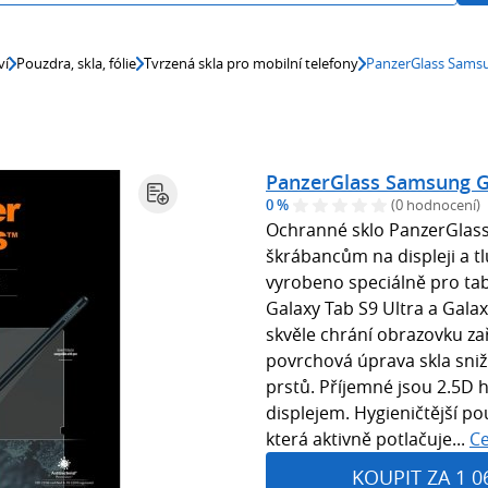
ví
Pouzdra, skla, fólie
Tvrzená skla pro mobilní telefony
PanzerGlass Samsu
PanzerGlass Samsung Ga
0 %
(0 hodnocení)
Ochranné sklo PanzerGla
škrábancům na displeji a t
vyrobeno speciálně pro tab
Galaxy Tab S9 Ultra a Galax
skvěle chrání obrazovku zař
povrchová úprava skla sni
prstů. Příjemné jsou 2.5D 
displejem. Hygieničtější pou
která aktivně potlačuje...
Ce
KOUPIT ZA 1 0