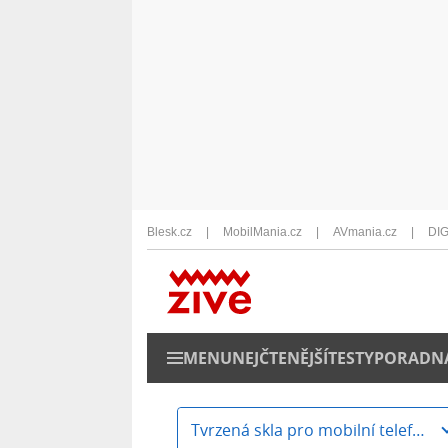
Blesk.cz
MobilMania.cz
AVmania.cz
DIG
MENU
NEJČTENĚJŠÍ
TESTY
PORADN
Tvrzená skla pro mobilní telefony