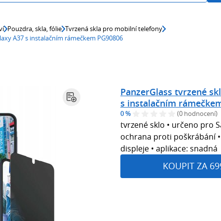
ví
Pouzdra, skla, fólie
Tvrzená skla pro mobilní telefony
alaxy A37 s instalačním rámečkem PG90806
PanzerGlass tvrzené sk
s instalačním rámečke
0 %
(0 hodnocení)
tvrzené sklo • určeno pro 
ochrana proti poškrábání •
displeje • aplikace: snadná
KOUPIT ZA 69