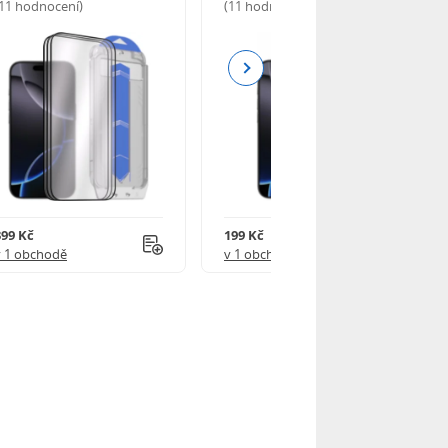
(11 hodnocení)
(11 hodnocení)
Next
399 Kč
199 Kč
v 1 obchodě
v 1 obchodě