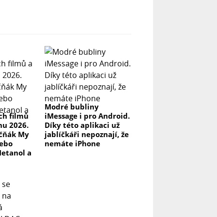
Modré bubliny
ch filmů
iMessage i pro Android.
pnu 2026.
Díky této aplikaci už
kčňák My
jablíčkáři nepoznají, že
nebo
nemáte iPhone
Metanol a