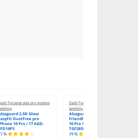
alší Tvrzená skla pro mobilní
Další Tvrzená skla pro mobilní
elefony
telefony
Alzaguard 2.5D Glass
Alzaguard 2.5D Case
EasyFit DustFree pro
Friendly Glass pro iPhone
iPhone 16 Pro / 17 AGD-
16 Pro / 17 / 17 Pro AGD-
EFD14P3
TGF263P2
77 %
79 %