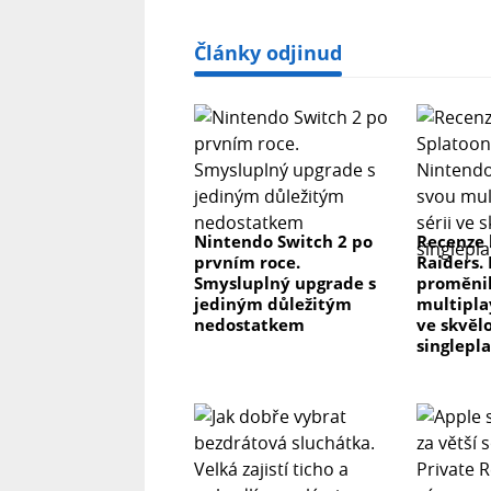
Články odjinud
Nintendo Switch 2 po
Recenze 
prvním roce.
Raiders.
Smysluplný upgrade s
proměnil
jediným důležitým
multipla
nedostatkem
ve skvěl
singlepl