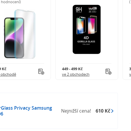
5 hodnocení)
9 Kč
449 - 499 Kč
1 obchodě
ve 2 obchodech
rGlass Privacy Samsung
Nejnižší cena!
610 Kč
06