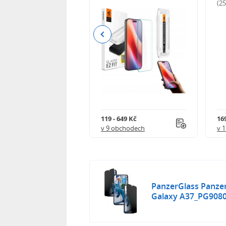
odnocení)
(2
Previous
 402 Kč
119 - 649 Kč
16
 obchodech
v 9 obchodech
v 
PanzerGlass Panze
Galaxy A37_PG908