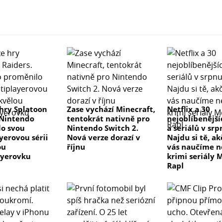
hry Splatoon
Zase vychází Minecraft,
Netflix a 30
 Nintendo
tentokrát nativně pro
nejoblíbenější
o svou
Nintendo Switch 2.
a seriálů v sr
yerovou sérii
Nová verze dorazí v
Najdu si tě, a
ou
říjnu
vás naučíme 
ayerovku
krimi seriály 
Rapl