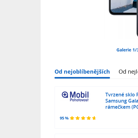
Galerie 1/
Od nejoblíbenějších
Od nejl
Tvrzené sklo 
Samsung Gala
rámečkem (P
95 %