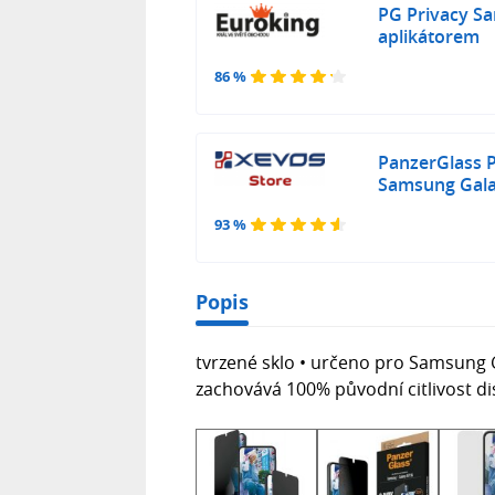
PG Privacy S
aplikátorem
86 %
PanzerGlass P
Samsung Gal
93 %
Popis
tvrzené sklo • určeno pro Samsung 
zachovává 100% původní citlivost dis