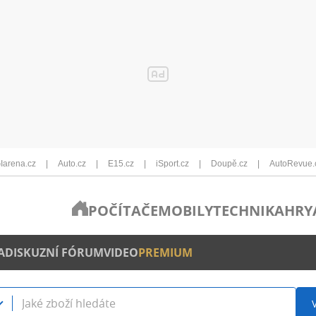
Iarena.cz
Auto.cz
E15.cz
iSport.cz
Doupě.cz
AutoRevue.
POČÍTAČE
MOBILY
TECHNIKA
HRY
A
DISKUZNÍ FÓRUM
VIDEO
PREMIUM