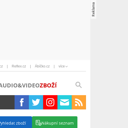
cz
Reflex.cz
Ábíčko.cz
více
AUDIO&VIDEO
ZBOŽÍ
Vyhledat zboží
Nákupní seznam