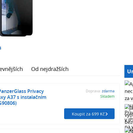
3
evnějších
Od nejdražších
Ur
PanzerGlass Privacy
Doprava:
zdarma
xy A37 s instalačním
Skladem
G90806)
Koupit za 699 Kč