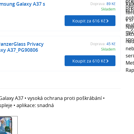
amsung Galaxy A37 s
Doprava:
89 Kč
Skladem
Koupit za 616 Kč
anzerGlass Privacy
Doprava:
45 Kč
axy A37_PG90806
Skladem
Koupit za 610 Kč
Galaxy A37 • vysoká ochrana proti poškrábání •
pleje • aplikace: snadná