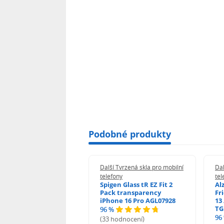
Podobné produkty
 Tvrzená skla pro mobilní
Další Tvrzená skla pro mobilní
Dal
ony
telefony
tel
guard 2.5D Glass
Spigen Glass tR EZ Fit 2
Al
Fit DustFree pro
Pack transparency
Fr
ne 17 Pro AGD-
iPhone 16 Pro AGL07928
13 
478BDAP3
TG
96 %
%
96
(33 hodnocení)