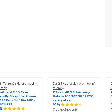
ší Tvrzená skla pro mobilní
Další Tvrzená skla pro mobilní
D
efony
telefony
t
zaGuard 2.5D Case
O2 sklo 4D/FG Samsung
iendly Glass pro iPhone
Galaxy A16/A26 5G 199735
/ 13 Pro / 14 / 16e AGD-
černý okraj
F0147P2
90 %
 %
(125 hodnocení)