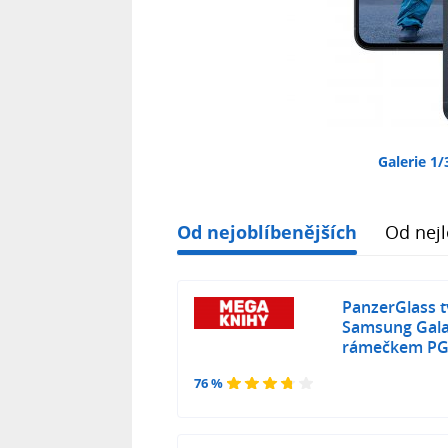
Galerie 1/
Od nejoblíbenějších
Od nejl
PanzerGlass t
Samsung Gala
rámečkem PG
76 %