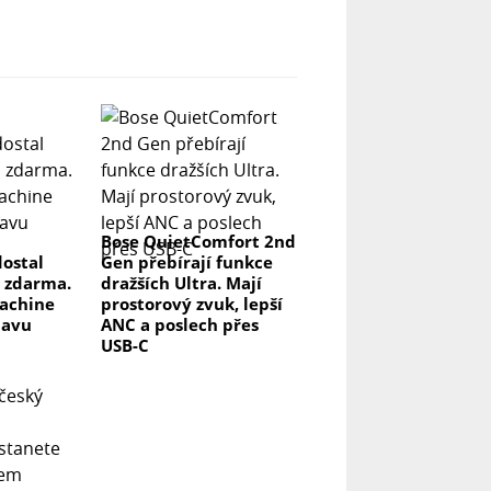
Bose QuietComfort 2nd
ostal
Gen přebírají funkce
 zdarma.
dražších Ultra. Mají
achine
prostorový zvuk, lepší
lavu
ANC a poslech přes
USB-C