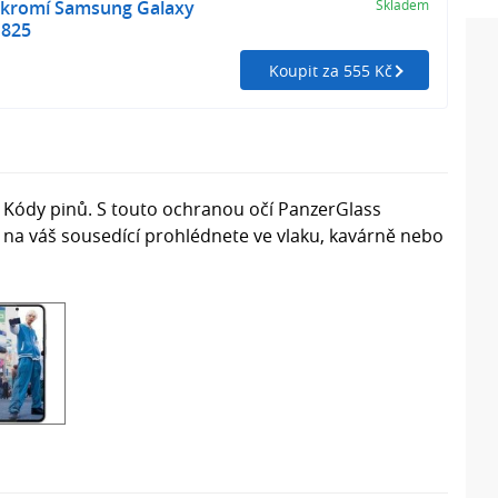
kromí Samsung Galaxy
Skladem
1825
Koupit za 555 Kč
 Kódy pinů. S touto ochranou očí PanzerGlass
 na váš sousedící prohlédnete ve vlaku, kavárně nebo