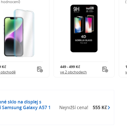
5 hodnocení)
9 Kč
449 - 499 Kč
1 obchodě
ve 2 obchodech
é sklo na displej s
 Samsung Galaxy A57 1
Nejnižší cena!
555 Kč