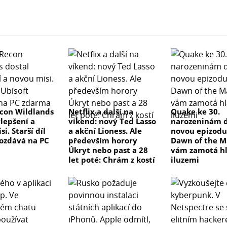
con Wildlands
Netflix a další na
Quake ke 30.
ylepšení a
víkend: nový Ted Lasso
narozeninám d
i. Starší díl
a akční Lioness. Ale
novou epizodu
rozdává na PC
především horory
Dawn of the M
Úkryt nebo past a 28
vám zamotá h
let poté: Chrám z kostí
iluzemi