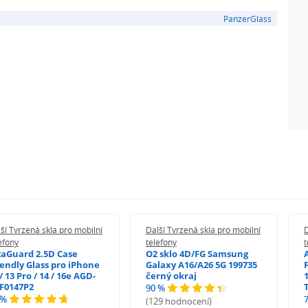
PanzerGlass
ší Tvrzená skla pro mobilní
Další Tvrzená skla pro mobilní
D
efony
telefony
t
zaGuard 2.5D Case
O2 sklo 4D/FG Samsung
iendly Glass pro iPhone
Galaxy A16/A26 5G 199735
/ 13 Pro / 14 / 16e AGD-
černý okraj
1
F0147P2
90 %
 %
(129 hodnocení)