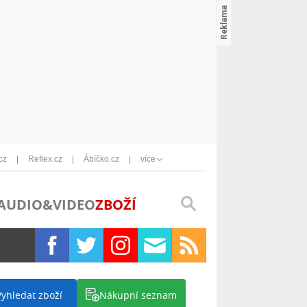
cz
Reflex.cz
Ábíčko.cz
více
AUDIO&VIDEO
ZBOŽÍ
Vyhledat zboží
Nákupní seznam