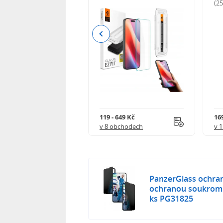
odnocení)
(2
Previous
Kč
119 - 649 Kč
16
 obchodech
v 8 obchodech
v 
PanzerGlass ochrann
ochranou soukromí
ks PG31825