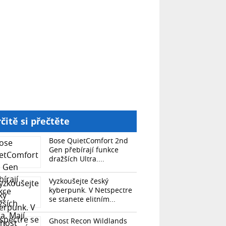
čitě si přečtěte
Bose QuietComfort 2nd
Gen přebírají funkce
dražších Ultra....
Vyzkoušejte český
kyberpunk. V Netspectre
se stanete elitním...
Ghost Recon Wildlands