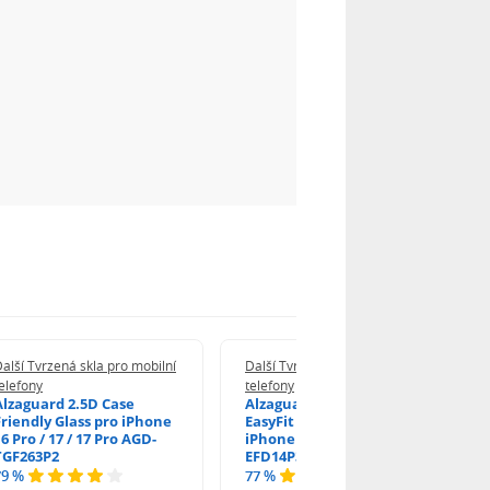
alší Tvrzená skla pro mobilní
Další Tvrzená skla pro mobilní
elefony
telefony
Alzaguard 2.5D Case
Alzaguard 2.5D Glass
Friendly Glass pro iPhone
EasyFit DustFree pro
6 Pro / 17 / 17 Pro AGD-
iPhone 16 Pro / 17 AGD-
TGF263P2
EFD14P3
79 %
77 %