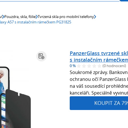
ví
Pouzdra, skla, fólie
Tvrzená skla pro mobilní telefony
alaxy A57 s instalačním rámečkem PG31825
PanzerGlass tvrzené sk
s instalačním rámečke
0 %
(0 hodnocení)
Soukromé zprávy. Bankovní 
ochranou očí PanzerGlass 
na váš sousedící prohlédne
kanceláři. Speciálně vyvinut
KOUPIT ZA 79