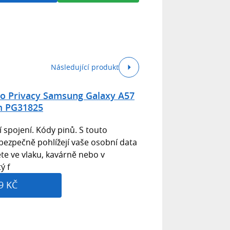
Následující produkt
lo Privacy Samsung Galaxy A57
m PG31825
spojení. Kódy pinů. S touto
bezpečně pohlížejí vaše osobní data
te ve vlaku, kavárně nebo v
ý f
9 KČ