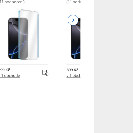
(11 hodnocení)
(11 hodnocení)
Next
199 Kč
399 Kč
v 1 obchodě
v 1 obchodě