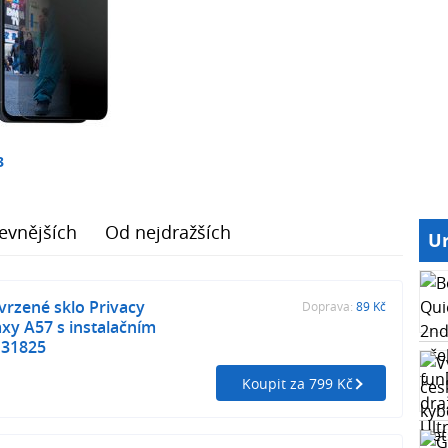
3
evnějších
Od nejdražších
Ur
vrzené sklo Privacy
Doprava:
89 Kč
xy A57 s instalačním
31825
Koupit za 799 Kč