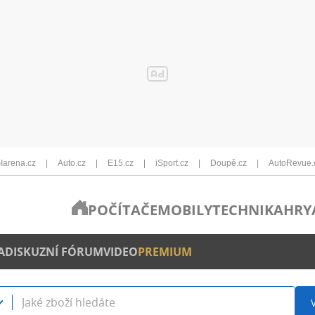
Iarena.cz
Auto.cz
E15.cz
iSport.cz
Doupě.cz
AutoRevue.
POČÍTAČE
MOBILY
TECHNIKA
HRY
A
DISKUZNÍ FÓRUM
VIDEO
PREMIUM