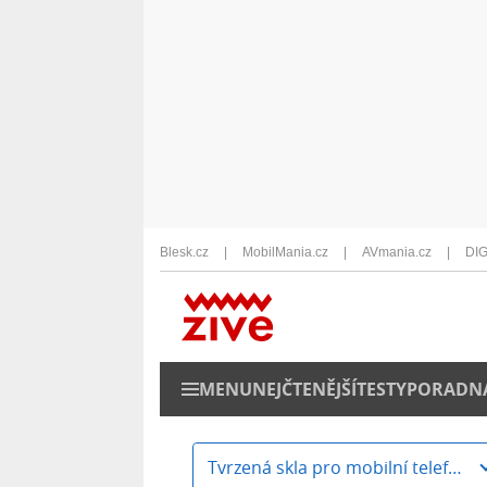
Blesk.cz
MobilMania.cz
AVmania.cz
DIG
MENU
NEJČTENĚJŠÍ
TESTY
PORADN
Tvrzená skla pro mobilní telefony