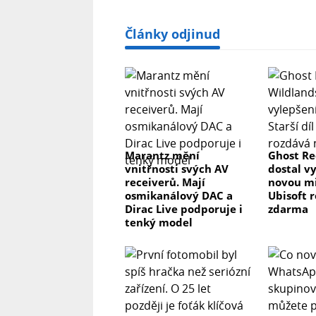
Články odjinud
Marantz mění
Ghost Re
vnitřnosti svých AV
dostal v
receiverů. Mají
novou mis
osmikanálový DAC a
Ubisoft 
Dirac Live podporuje i
zdarma
tenký model