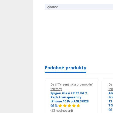
Výrobce
Podobné produkty
 Tvrzená skla pro mobilní
Další Tvrzená skla pro mobilní
Dal
ony
telefony
tel
guard 2.5D Glass
Spigen Glass tR EZ Fit 2
Al
Fit DustFree pro
Pack transparency
Fr
ne 17 Pro Max AGD-
iPhone 16 Pro AGL07928
13 
479BDAP3
TG
96 %
96
(33 hodnocení)