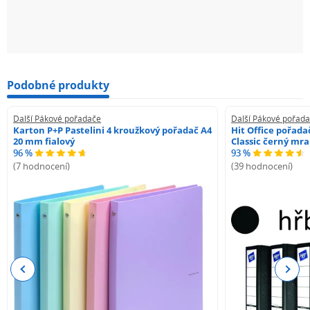
Podobné produkty
Další Pákové pořadače
Další Pákové pořad
Karton P+P Pastelini 4 kroužkový pořadač A4
Hit Office pořad
20 mm fialový
Classic černý mr
96 %
93 %
(7 hodnocení)
(39 hodnocení)
Previous
Next