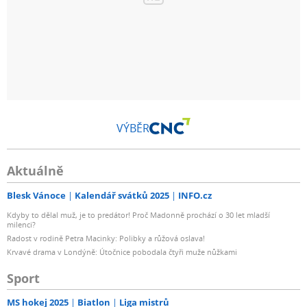
VÝBĚR
Aktuálně
Blesk Vánoce
Kalendář svátků 2025
INFO.cz
Kdyby to dělal muž, je to predátor! Proč Madonně prochází o 30 let mladší
milenci?
Radost v rodině Petra Macinky: Polibky a růžová oslava!
Krvavé drama v Londýně: Útočnice pobodala čtyři muže nůžkami
Sport
MS hokej 2025
Biatlon
Liga mistrů