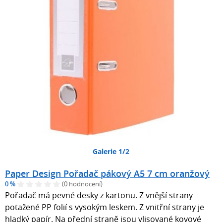
Galerie 1/2
Paper Design Pořadač pákový A5 7 cm oranžový
0 %
(0 hodnocení)
Pořadač má pevné desky z kartonu. Z vnější strany
potažené PP folií s vysokým leskem. Z vnitřní strany je
hladký papír. Na přední straně jsou vlisované kovové