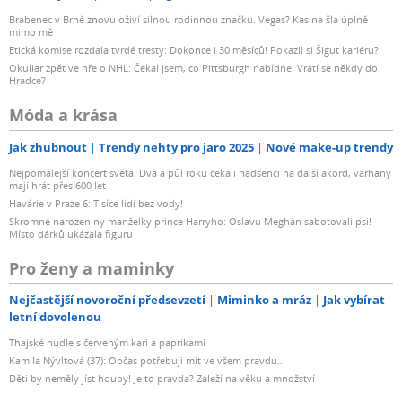
Brabenec v Brně znovu oživí silnou rodinnou značku. Vegas? Kasina šla úplně
mimo mě
Etická komise rozdala tvrdé tresty: Dokonce i 30 měsíců! Pokazil si Šigut kariéru?
Okuliar zpět ve hře o NHL: Čekal jsem, co Pittsburgh nabídne. Vrátí se někdy do
Hradce?
Móda a krása
Jak zhubnout
Trendy nehty pro jaro 2025
Nové make-up trendy
Nejpomalejší koncert světa! Dva a půl roku čekali nadšenci na další akord, varhany
mají hrát přes 600 let
Havárie v Praze 6: Tisíce lidí bez vody!
Skromné narozeniny manželky prince Harryho: Oslavu Meghan sabotovali psi!
Místo dárků ukázala figuru
Pro ženy a maminky
Nejčastější novoroční předsevzetí
Miminko a mráz
Jak vybírat
letní dovolenou
Thajské nudle s červeným kari a paprikami
Kamila Nývltová (37): Občas potřebuji mít ve všem pravdu...
Děti by neměly jíst houby! Je to pravda? Záleží na věku a množství