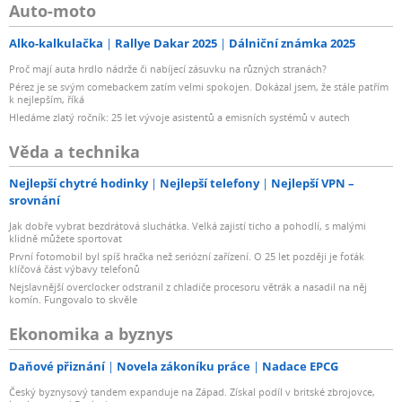
Auto-moto
Alko-kalkulačka
Rallye Dakar 2025
Dálniční známka 2025
Proč mají auta hrdlo nádrže či nabíjecí zásuvku na různých stranách?
Pérez je se svým comebackem zatím velmi spokojen. Dokázal jsem, že stále patřím
k nejlepším, říká
Hledáme zlatý ročník: 25 let vývoje asistentů a emisních systémů v autech
Věda a technika
Nejlepší chytré hodinky
Nejlepší telefony
Nejlepší VPN –
srovnání
Jak dobře vybrat bezdrátová sluchátka. Velká zajistí ticho a pohodlí, s malými
klidně můžete sportovat
První fotomobil byl spíš hračka než seriózní zařízení. O 25 let později je foťák
klíčová část výbavy telefonů
Nejslavnější overclocker odstranil z chladiče procesoru větrák a nasadil na něj
komín. Fungovalo to skvěle
Ekonomika a byznys
Daňové přiznání
Novela zákoníku práce
Nadace EPCG
Český byznysový tandem expanduje na Západ. Získal podíl v britské zbrojovce,