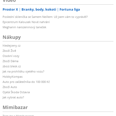
Video
Prostor X
Branky, body, kokoti
Fortuna liga
Poslední sklenička se Samem Neillem: Už jsem vám to vyprávěl?
Epicentrum Kalousek Nové nahrání
Meghanin narozeninový taneček
Nákupy
hledejceny.cz
Zboží Živě
Osobní vozy
Zboží Dáma
zbozi.blesk.cz
Jak na prohlídku ojetého vozu?
HobbyKompas
Auto pro začátečníka do 100 000 Kč
Zboží Auto
Ojetá Škoda Octavia
Jak vybrat auto?
Mimibazar
Testujte s Mimibazarem