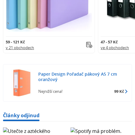
59 - 121 Kč
47 - 57 Kč
v 21 obchodech
ve 4 obchodech
Paper Design Pořadač pákový A5 7 cm
oranžový
Nejnižší cena!
99 Kč
Články odjinud