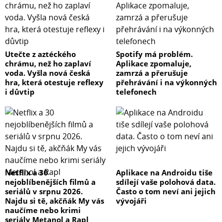
Utečte z aztéckého
Spotify má problém.
chrámu, než ho zaplaví
Aplikace zpomaluje,
voda. Vyšla nová česká
zamrzá a přerušuje
hra, která otestuje reflexy
přehrávání i na výkonných
i důvtip
telefonech
Netflix a 30
Aplikace na Androidu tiše
nejoblíbenějších filmů a
sdílejí vaše polohová data.
seriálů v srpnu 2026.
Často o tom neví ani jejich
Najdu si tě, akčňák My vás
vývojáři
naučíme nebo krimi
seriály Metanol a Rapl