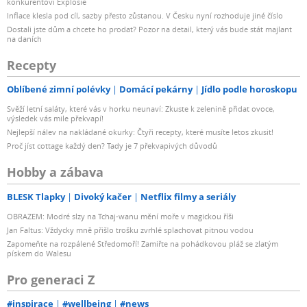
konkurentovi Explosie
Inflace klesla pod cíl, sazby přesto zůstanou. V Česku nyní rozhoduje jiné číslo
Dostali jste dům a chcete ho prodat? Pozor na detail, který vás bude stát majlant
na daních
Recepty
Oblíbené zimní polévky
Domácí pekárny
Jídlo podle horoskopu
Svěží letní saláty, které vás v horku neunaví: Zkuste k zelenině přidat ovoce,
výsledek vás mile překvapí!
Nejlepší nálev na nakládané okurky: Čtyři recepty, které musíte letos zkusit!
Proč jíst cottage každý den? Tady je 7 překvapivých důvodů
Hobby a zábava
BLESK Tlapky
Divoký kačer
Netflix filmy a seriály
OBRAZEM: Modré slzy na Tchaj-wanu mění moře v magickou říši
Jan Faltus: Vždycky mně přišlo trošku zvrhlé splachovat pitnou vodou
Zapomeňte na rozpálené Středomoří! Zamiřte na pohádkovou pláž se zlatým
pískem do Walesu
Pro generaci Z
#inspirace
#wellbeing
#news