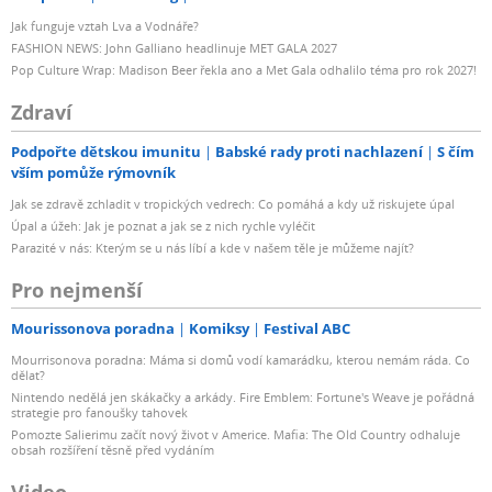
Jak funguje vztah Lva a Vodnáře?
FASHION NEWS: John Galliano headlinuje MET GALA 2027
Pop Culture Wrap: Madison Beer řekla ano a Met Gala odhalilo téma pro rok 2027!
Zdraví
Podpořte dětskou imunitu
Babské rady proti nachlazení
S čím
vším pomůže rýmovník
Jak se zdravě zchladit v tropických vedrech: Co pomáhá a kdy už riskujete úpal
Úpal a úžeh: Jak je poznat a jak se z nich rychle vyléčit
Parazité v nás: Kterým se u nás líbí a kde v našem těle je můžeme najít?
Pro nejmenší
Mourissonova poradna
Komiksy
Festival ABC
Mourrisonova poradna: Máma si domů vodí kamarádku, kterou nemám ráda. Co
dělat?
Nintendo nedělá jen skákačky a arkády. Fire Emblem: Fortune's Weave je pořádná
strategie pro fanoušky tahovek
Pomozte Salierimu začít nový život v Americe. Mafia: The Old Country odhaluje
obsah rozšíření těsně před vydáním