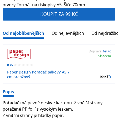
otvory Formát na tiskopisy A5. Šíře 70mm.
KOUPIT ZA 99 KČ
Od nejoblíbenějších
Od nejlevnějších
Od nejdražší
Doprava:
69 Kč
Skladem
0 %
Paper Design Pořadač pákový A5 7
cm oranžový
99 Kč
Popis
Pořadač má pevné desky z kartonu. Z vnější strany
potažené PP folií s vysokým leskem.
Z vnitřní strany je hladký papír.