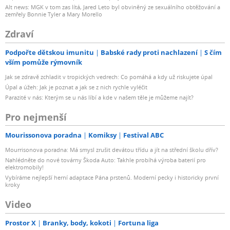
Alt news: MGK v tom zas lítá, Jared Leto byl obviněný ze sexuálního obtěžování a
zemřely Bonnie Tyler a Mary Morello
Zdraví
Podpořte dětskou imunitu
Babské rady proti nachlazení
S čím
vším pomůže rýmovník
Jak se zdravě zchladit v tropických vedrech: Co pomáhá a kdy už riskujete úpal
Úpal a úžeh: Jak je poznat a jak se z nich rychle vyléčit
Parazité v nás: Kterým se u nás líbí a kde v našem těle je můžeme najít?
Pro nejmenší
Mourissonova poradna
Komiksy
Festival ABC
Mourrisonova poradna: Má smysl zrušit devátou třídu a jít na střední školu dřív?
Nahlédněte do nové továrny Škoda Auto: Takhle probíhá výroba baterií pro
elektromobily!
Vybíráme nejlepší herní adaptace Pána prstenů. Moderní pecky i historicky první
kroky
Video
Prostor X
Branky, body, kokoti
Fortuna liga