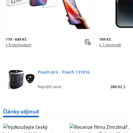
119 - 649 Kč
169 Kč
v 8 obchodech
v 1 obchodě
Peach pro - Peach 131016
Nejnižší cena!
286 Kč
Články odjinud