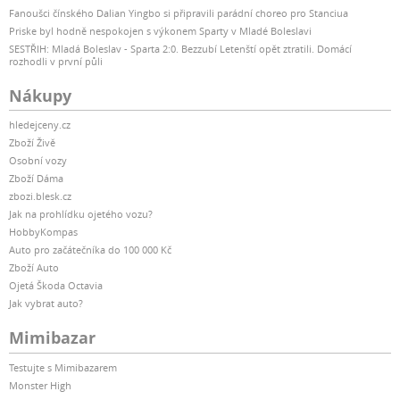
Fanoušci čínského Dalian Yingbo si připravili parádní choreo pro Stanciua
Priske byl hodně nespokojen s výkonem Sparty v Mladé Boleslavi
SESTŘIH: Mladá Boleslav - Sparta 2:0. Bezzubí Letenští opět ztratili. Domácí
rozhodli v první půli
Nákupy
hledejceny.cz
Zboží Živě
Osobní vozy
Zboží Dáma
zbozi.blesk.cz
Jak na prohlídku ojetého vozu?
HobbyKompas
Auto pro začátečníka do 100 000 Kč
Zboží Auto
Ojetá Škoda Octavia
Jak vybrat auto?
Mimibazar
Testujte s Mimibazarem
Monster High