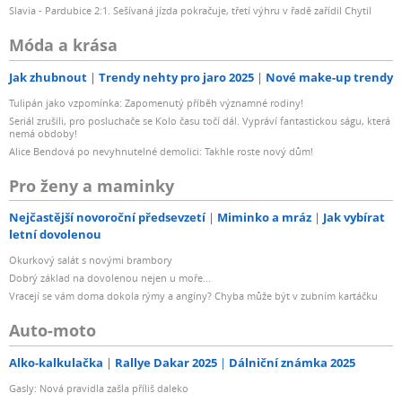
Slavia - Pardubice 2:1. Sešívaná jízda pokračuje, třetí výhru v řadě zařídil Chytil
Móda a krása
Jak zhubnout
Trendy nehty pro jaro 2025
Nové make-up trendy
Tulipán jako vzpomínka: Zapomenutý příběh významné rodiny!
Seriál zrušili, pro posluchače se Kolo času točí dál. Vypráví fantastickou ságu, která
nemá obdoby!
Alice Bendová po nevyhnutelné demolici: Takhle roste nový dům!
Pro ženy a maminky
Nejčastější novoroční předsevzetí
Miminko a mráz
Jak vybírat
letní dovolenou
Okurkový salát s novými brambory
Dobrý základ na dovolenou nejen u moře...
Vracejí se vám doma dokola rýmy a angíny? Chyba může být v zubním kartáčku
Auto-moto
Alko-kalkulačka
Rallye Dakar 2025
Dálniční známka 2025
Gasly: Nová pravidla zašla příliš daleko