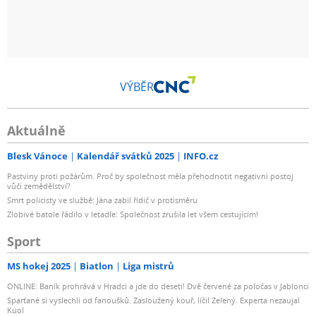
VÝBĚR
Aktuálně
Blesk Vánoce
Kalendář svátků 2025
INFO.cz
Pastviny proti požárům. Proč by společnost měla přehodnotit negativní postoj
vůči zemědělství?
Smrt policisty ve službě: Jána zabil řidič v protisměru
Zlobivé batole řádilo v letadle: Společnost zrušila let všem cestujícím!
Sport
MS hokej 2025
Biatlon
Liga mistrů
ONLINE: Baník prohrává v Hradci a jde do deseti! Dvě červené za poločas v Jablonci
Sparťané si vyslechli od fanoušků. Zasloužený kouř, líčil Zelený. Experta nezaujal
Kuol