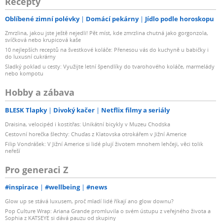
Recepty
Oblíbené zimní polévky
Domácí pekárny
Jídlo podle horoskopu
Zmrzlina, jakou jste ještě nejedli! Pět míst, kde zmrzlina chutná jako gorgonzola,
svíčková nebo krupicová kaše
10 nejlepších receptů na švestkové koláče: Přenesou vás do kuchyně u babičky i
do luxusní cukrárny
Sladký poklad u cesty: Využijte letní špendlíky do tvarohového koláče, marmelády
nebo kompotu
Hobby a zábava
BLESK Tlapky
Divoký kačer
Netflix filmy a seriály
Draisina, velocipéd i kostitřas: Unikátní bicykly v Muzeu Chodska
Cestovní horečka šlechty: Chuďas z Klatovska otrokářem v Jižní Americe
Filip Vondrášek: V Jižní Americe si lidé plují životem mnohem lehčeji, věci tolik
neřeší
Pro generaci Z
#inspirace
#wellbeing
#news
Glow up se stává luxusem, proč mladí lidé říkají ano glow downu?
Pop Culture Wrap: Ariana Grande promluvila o svém ústupu z veřejného života a
Sophia z KATSEYE si dává pauzu od skupiny