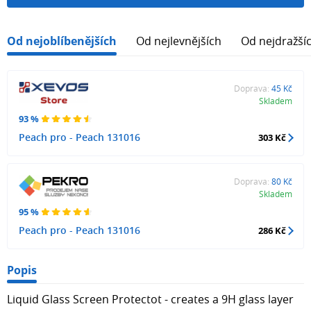
Od nejoblíbenějších
Od nejlevnějších
Od nejdražší
Doprava:
45 Kč
Skladem
93 %
Peach pro - Peach 131016
303 Kč
Doprava:
80 Kč
Skladem
95 %
Peach pro - Peach 131016
286 Kč
Popis
Liquid Glass Screen Protectot - creates a 9H glass layer