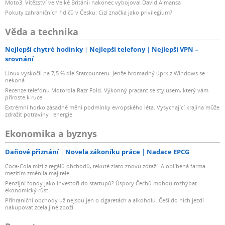
Moto3: Vítězství ve Velké Británii nakonec vybojoval David Almansa
Pokuty zahraničních řidičů v Česku: Cizí značka jako privilegium?
Věda a technika
Nejlepší chytré hodinky
Nejlepší telefony
Nejlepší VPN –
srovnání
Linux vyskočil na 7,5 % dle Statcounteru. Jenže hromadný úprk z Windows se
nekoná
Recenze telefonu Motorola Razr Fold. Výkonný pracant se stylusem, který vám
přiroste k ruce
Extrémní horko zásadně mění podmínky evropského léta. Vysychající krajina může
zdražit potraviny i energie
Ekonomika a byznys
Daňové přiznání
Novela zákoníku práce
Nadace EPCG
Coca-Cola mizí z regálů obchodů, tekuté zlato znovu zdraží. A oblíbená farma
mezitím změnila majitele
Penzijní fondy jako investoři do startupů? Úspory Čechů mohou rozhýbat
ekonomický růst
Příhraniční obchody už nejsou jen o cigaretách a alkoholu. Češi do nich jezdí
nakupovat zcela jiné zboží