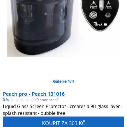
Galerie 1/4
Peach pro - Peach 131016
0 %
(0 hodnocení)
Liquid Glass Screen Protectot - creates a 9H glass layer -
splash resistant - bubble free
KOUPIT ZA 303 KČ