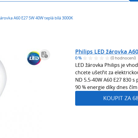
žárovka A60 E27 5W 40W teplá bílá 3000K
Philips LED žárovka A6
0 %
(0 hodnocení)
LED žárovka Philips je vho
chcete ušetřit za elektrick
ND 5.5-40W A60 E27 830 s p
90 % energie díky dnes čím 
KOUPIT ZA 6