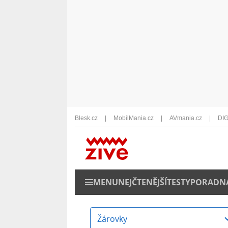
Blesk.cz
MobilMania.cz
AVmania.cz
DIG
MENU
NEJČTENĚJŠÍ
TESTY
PORADN
Žárovky