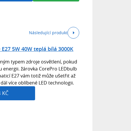
Následující produkt
0 E27 5W 40W teplá bílá 3000K
dným typem zdroje osvětlení, pokud
ou energii. žárovka CorePro LEDbulb
aticí E27 vám totiž může ušetřit až
dál více oblíbené LED technologii.
8 KČ