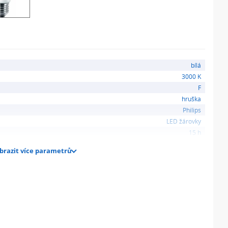
bílá
3000 K
F
hruška
Philips
LED žárovky
15 h
brazit více parametrů