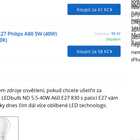
Koupit za 61 Kč
27 Philips A60 5W (40W)
Doprava:
99 Kč
00K)
Skladem
Koupit za 58 Kč
m zdroje osvětlení, pokud chcete ušetřit za
o LEDbulb ND 5.5-40W A60 E27 830 s paticí E27 vám
íky dnes čím dál více oblíbené LED technologii.