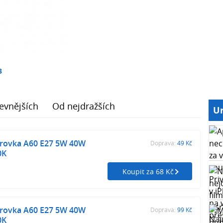
3
evnějších
Od nejdražších
Ur
žárovka A60 E27 5W 40W
Doprava:
49 Kč
0K
Koupit za 68 Kč
žárovka A60 E27 5W 40W
Doprava:
99 Kč
0K