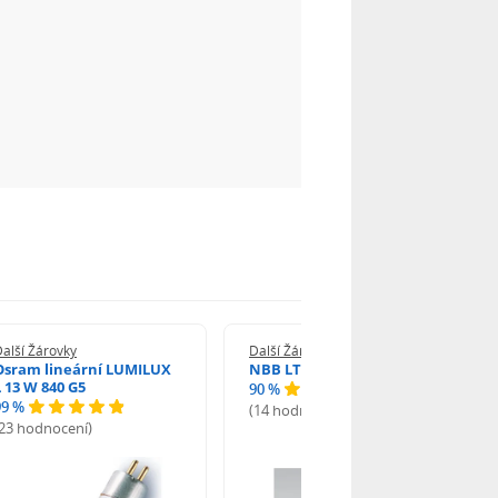
alší Žárovky
Další Žárovky
Osram lineární LUMILUX
NBB LT 13W T5 840 SHORT
L 13 W 840 G5
90 %
99 %
(14 hodnocení)
(23 hodnocení)