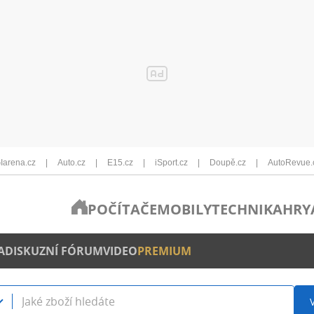
Iarena.cz
Auto.cz
E15.cz
iSport.cz
Doupě.cz
AutoRevue.
POČÍTAČE
MOBILY
TECHNIKA
HRY
A
DISKUZNÍ FÓRUM
VIDEO
PREMIUM