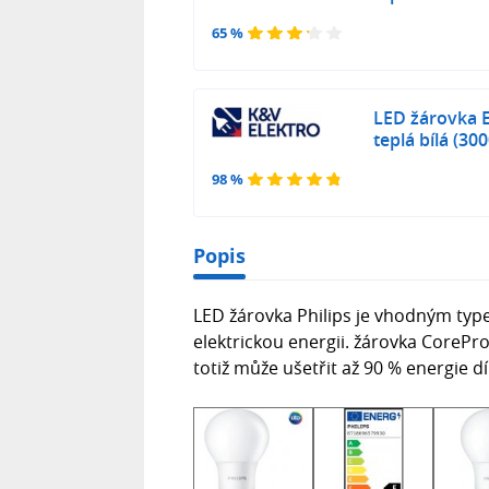
65 %
LED žárovka E
teplá bílá (30
98 %
Popis
LED žárovka Philips je vhodným type
elektrickou energii. žárovka CorePr
totiž může ušetřit až 90 % energie d