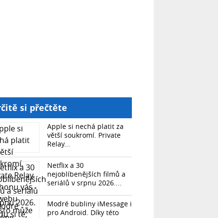
čitě si přečtěte
Apple si nechá platit za
větší soukromí. Private
Relay...
Netflix a 30
nejoblíbenějších filmů a
seriálů v srpnu 2026....
Modré bubliny iMessage i
pro Android. Díky této