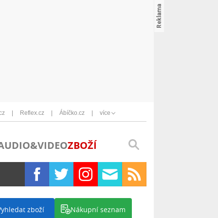
cz
Reflex.cz
Ábíčko.cz
více
AUDIO&VIDEO
ZBOŽÍ
Vyhledat zboží
Nákupní seznam