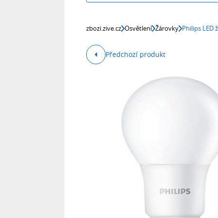
zbozi.zive.cz
Osvětlení
Žárovky
Philips LED 
Předchozí produkt