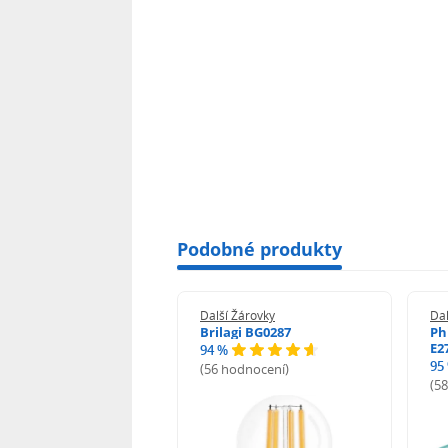
Podobné produkty
 Žárovky
Další Žárovky
Dal
ght LED žárovka 1.5W
Brilagi BG0287
Ph
20lm teplá bílá
E2
94 %
95
(56 hodnocení)
odnocení)
(5