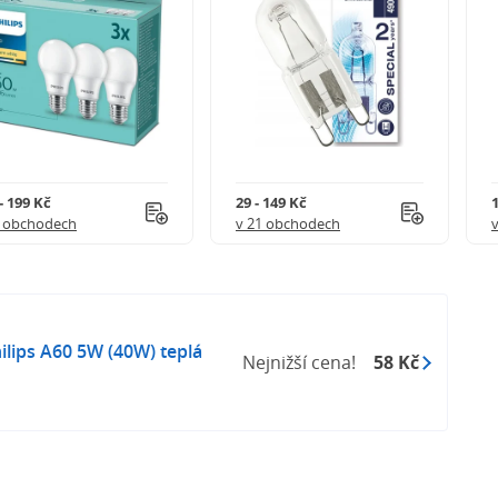
- 199 Kč
29 - 149 Kč
1
8 obchodech
v 21 obchodech
ilips A60 5W (40W) teplá
Nejnižší cena!
58 Kč