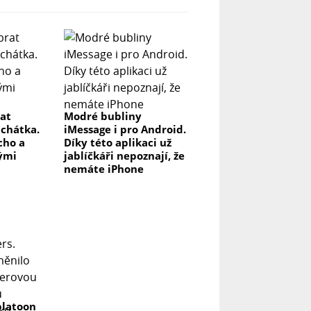
rat
Modré bubliny
uchátka.
iMessage i pro Android.
icho a
Díky této aplikaci už
lými
jablíčkáři nepoznají, že
nemáte iPhone
platoon