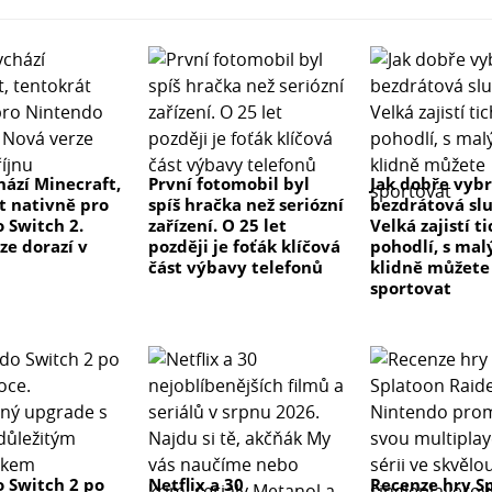
hází Minecraft,
První fotomobil byl
Jak dobře vyb
t nativně pro
spíš hračka než seriózní
bezdrátová sl
 Switch 2.
zařízení. O 25 let
Velká zajistí t
ze dorazí v
později je foťák klíčová
pohodlí, s ma
část výbavy telefonů
klidně můžete
sportovat
 Switch 2 po
Netflix a 30
Recenze hry S