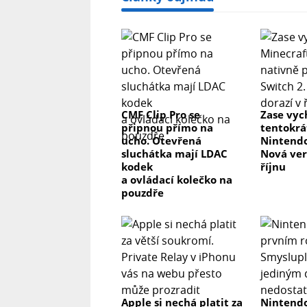
CMF Clip Pro se
Zase vyc
připnou přímo na
tentokrá
ucho. Otevřená
Nintendo
sluchátka mají LDAC
Nová ver
kodek
říjnu
a ovládací kolečko na
pouzdře
Apple si nechá platit za
Nintendo