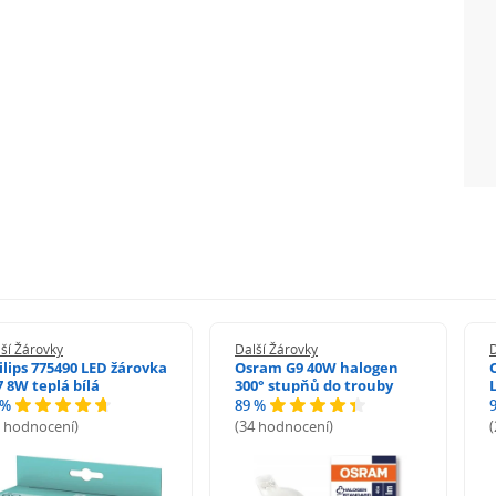
ší Žárovky
Další Žárovky
D
ilips 775490 LED žárovka
Osram G9 40W halogen
7 8W teplá bílá
300° stupňů do trouby
 %
89 %
8 hodnocení)
(34 hodnocení)