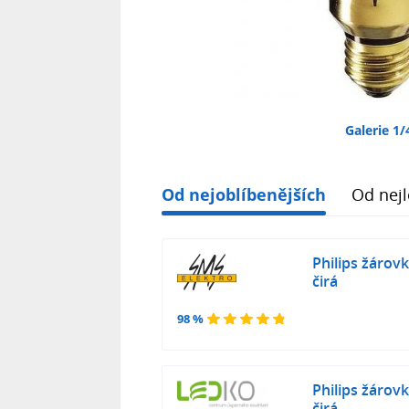
Galerie 1/
Od nejoblíbenějších
Od nejl
Philips žárov
čirá
98 %
Philips žárov
čirá