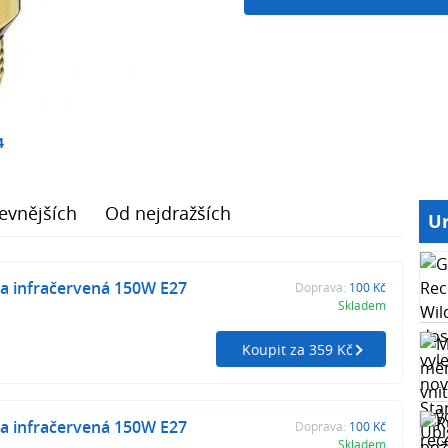
4
evnějších
Od nejdražších
Ur
ka infračervená 150W E27
Doprava:
100 Kč
Skladem
Koupit za 359 Kč
ka infračervená 150W E27
Doprava:
100 Kč
Skladem