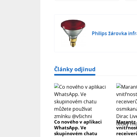
Philips žárovka inf
Články odjinud
Co nového v aplikaci
Marantz
WhatsApp. Ve
vnitřnos
skupinovém chatu
receiver