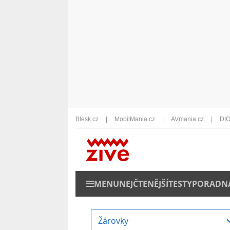
Blesk.cz
MobilMania.cz
AVmania.cz
DIG
MENU
NEJČTENĚJŠÍ
TESTY
PORADN
Žárovky