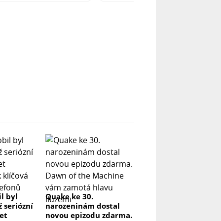
l byl
Quake ke 30.
ž seriózní
narozeninám dostal
let
novou epizodu zdarma.