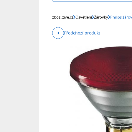
zbozi.zive.cz
Osvětlení
Žárovky
Philips žáro
Předchozí produkt