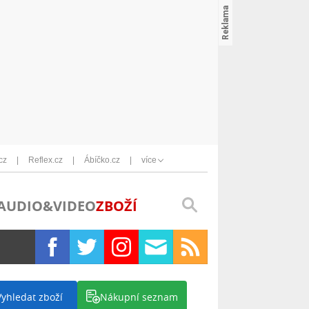
cz
Reflex.cz
Ábíčko.cz
více
AUDIO&VIDEO
ZBOŽÍ
Vyhledat zboží
Nákupní seznam