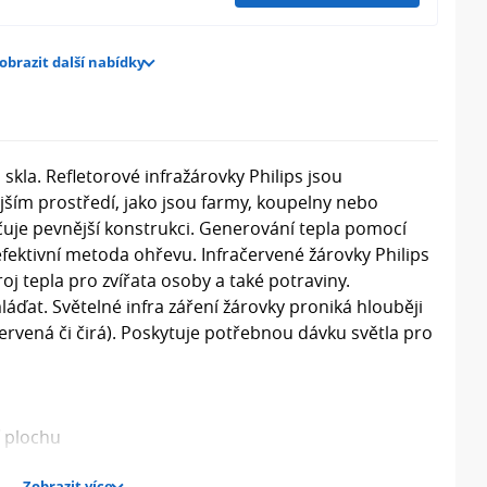
obrazit další nabídky
 skla. Refletorové infražárovky Philips jsou
ším prostředí, jako jsou farmy, koupelny nebo
čuje pevnější konstrukci. Generování tepla pomocí
efektivní metoda ohřevu. Infračervené žárovky Philips
j tepla pro zvířata osoby a také potraviny.
áďat. Světelné infra záření žárovky proniká hlouběji
 červená či čirá). Poskytuje potřebnou dávku světla pro
í plochu
Zobrazit více