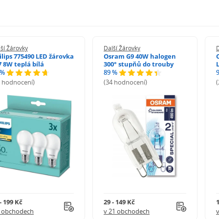
vnitř se rozžhaví a stává se velmi křehkým. Proto by
manipulovat a zároveň by mělo být zamezeno jejímu
řevu a životnost žárovek doporučujeme použití krytu -
ší Žárovky
Další Žárovky
D
ražárovku před přímým kontaktem se zvířaty, tedy
ilips 775490 LED žárovka
Osram G9 40W halogen
rozbití. A předchází možnému požáru v důsledku
7 8W teplá bílá
300° stupňů do trouby
 %
89 %
rovky s podestýlkou.
8 hodnocení)
(34 hodnocení)
- 199 Kč
29 - 149 Kč
1
8 obchodech
v 21 obchodech