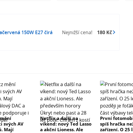
račervená 150W E27 čirá
Nejnižší cena!
180 Kč
 mění
Netflix a další na
První fotomobi
ti svých AV
víkend: nový Ted Lasso
spíš hračka ne
ů. Mají
a akční Lioness. Ale
zařízení. O 25 