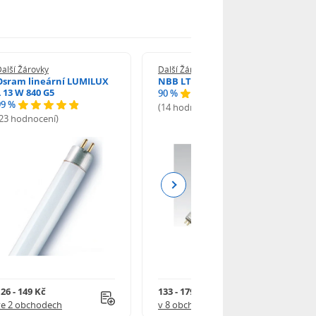
alší Žárovky
Další Žárovky
Osram lineární LUMILUX
NBB LT 13W T5 840 SHORT
L 13 W 840 G5
90 %
99 %
(14 hodnocení)
(23 hodnocení)
Next
26 - 149 Kč
133 - 179 Kč
ve 2 obchodech
v 8 obchodech