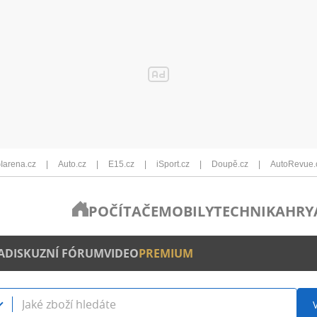
Iarena.cz
Auto.cz
E15.cz
iSport.cz
Doupě.cz
AutoRevue.
POČÍTAČE
MOBILY
TECHNIKA
HRY
A
DISKUZNÍ FÓRUM
VIDEO
PREMIUM