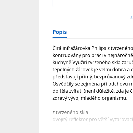
Z
Popis
Čirá infražárovka Philips z tvrzeného
kontruovány pro práci v nejnáročněj
kuchyně Využití tvrzeného skla zaru
tepelných žárovek je velmi dobrá a 
představují přímý, bezprůvanový zdro
Osvědčily se zejména při odchovu ml
do těla zvířat (není důležité, zda je
zdravý vývoj mladého organismu.
z tvrzeného skla
dvojitý reflektor pro větší vyzařovac
odolná proti stříkající vodě