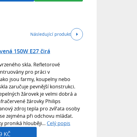
Následující produkt
rvená 150W E27 čirá
tvrzeného skla. Refletorové
ontruovány pro práci v
jako jsou farmy, koupelny nebo
kla zaručuje pevnější konstrukci.
pelných žárovek je velmi dobrá a
nfračervené žárovky Philips
anový zdroj tepla pro zvířata osoby
y se zejména při odchovu mláďat.
y proniká hlouběji...
Celý popis
9 KČ