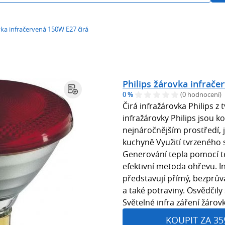
vka infračervená 150W E27 čirá
Philips žárovka infrače
0 %
(0 hodnocení)
Čirá infražárovka Philips z 
infražárovky Philips jsou k
nejnáročnějším prostředí, 
kuchyně Využití tvrzeného s
Generování tepla pomocí te
efektivní metoda ohřevu. I
představují přímý, bezprův
a také potraviny. Osvědčil
Světelné infra záření žárovk
KOUPIT ZA 35