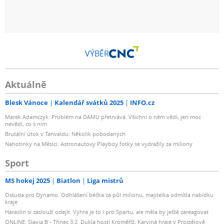
VÝBĚR
Aktuálně
Blesk Vánoce
Kalendář svátků 2025
INFO.cz
Marek Adamczyk: Problém na DAMU přetrvává. Všichni o něm vědí, jen moc
nevědí, co s ním
Brutální útok v Tanvaldu: Několik pobodaných
Nahotinky na Měsíci: Astronautovy Playboy fotky se vydražily za miliony
Sport
MS hokej 2025
Biatlon
Liga mistrů
Ostuda pro Dynamo. Odhlášení béčka za půl milionu, majitelka odmítla nabídku
kraje
Haraslín si zaslouží odejít. Výhra je to i pro Spartu, ale měla by ještě zareagovat
ONLINE: Slavia B - Třinec 3:2. Dukla hostí Kroměříž, Karviná hraje v Prostějově