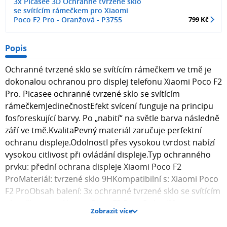
3x Picasee 3D Ochranné tvrzené sklo
se svítícím rámečkem pro Xiaomi
Poco F2 Pro - Oranžová - P3755
799 Kč
Popis
Ochranné tvrzené sklo se svítícím rámečkem ve tmě je
dokonalou ochranou pro displej telefonu Xiaomi Poco F2
Pro. Picasee ochranné tvrzené sklo se svítícím
rámečkemJedinečnostEfekt svícení funguje na principu
fosforeskující barvy. Po „nabití“ na světle barva následně
září ve tmě.KvalitaPevný materiál zaručuje perfektní
ochranu displeje.OdolnostI přes vysokou tvrdost nabízí
vysokou citlivost při ovládání displeje.Typ ochranného
prvku: přední ochrana displeje Xiaomi Poco F2
ProMateriál: tvrzené sklo 9HKompatibilní s: Xiaomi Poco
F2 ProObsah balení: 3x ochranné tvrzené sklo se svítícím
rámečkem pro Xiaomi Poco F2 Pro , 3x hadřík pro
Zobrazit více
aplikaci skla na displej telefonu. Fotografie skla mohou