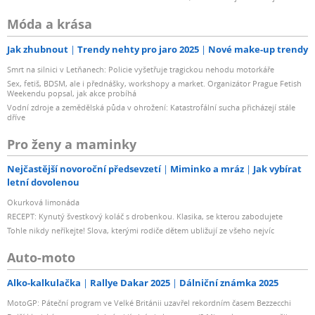
Móda a krása
Jak zhubnout
Trendy nehty pro jaro 2025
Nové make-up trendy
Smrt na silnici v Letňanech: Policie vyšetřuje tragickou nehodu motorkáře
Sex, fetiš, BDSM, ale i přednášky, workshopy a market. Organizátor Prague Fetish
Weekendu popsal, jak akce probíhá
Vodní zdroje a zemědělská půda v ohrožení: Katastrofální sucha přicházejí stále
dříve
Pro ženy a maminky
Nejčastější novoroční předsevzetí
Miminko a mráz
Jak vybírat
letní dovolenou
Okurková limonáda
RECEPT: Kynutý švestkový koláč s drobenkou. Klasika, se kterou zabodujete
Tohle nikdy neříkejte! Slova, kterými rodiče dětem ubližují ze všeho nejvíc
Auto-moto
Alko-kalkulačka
Rallye Dakar 2025
Dálniční známka 2025
MotoGP: Páteční program ve Velké Británii uzavřel rekordním časem Bezzecchi