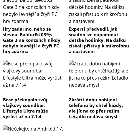
Hry zadarmo, nebo se
Experti předvedli, jak
slevou: Baldur&#039;s
snadno lze napadnout
Gate 3 na konzolích nikdy
dětské hodinky. Na dálku
nebylo levnější a čtyři PC
získali přístup k mikrofonu
hry zdarma
a nastavení
Bose překopalo svůj
Zkrátit dobu nabíjení
vlajkový soundbar.
telefonu by chtěl každý,
Lifestyle Ultra může
ale jít na to přes režim
vyrůst až na 7.1.4
Letadlo nedává smysl