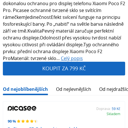
dokonalou ochranou pro displej telefonu Xiaomi Poco F2
Pro. Picasee ochranné tvrzené sklo se svítícím
rámečkemJedinečnostEfekt svícení funguje na principu
fosforeskující barvy. Po „nabití“ na světle barva následně
září ve tmě.KvalitaPevný materiál zaručuje perfektní
ochranu displeje.OdolnostI přes vysokou tvrdost nabízí
vysokou citlivost při ovládání displeje.Typ ochranného
prvku: přední ochrana displeje Xiaomi Poco F2
ProMateriál: tvrzené sklo...
Celý popis
KOUPIT ZA 799 KČ
Od nejoblíbenějších
Od nejlevnějších
Od nejdražší
Doprava:
59 Kč
Skladem
90 %