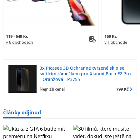
119 - 649 Kč
169 Kč
v 8 obchodech
v 1 obchodě
3x Picasee 3D Ochranné tvrzené sklo se
svítícím rámečkem pro Xiaomi Poco F2 Pro
- Oranžová - P3755
Nejnižší cena!
799 Kč
Články odjinud