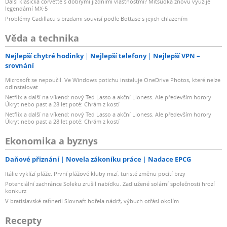
Další klasická corvette s dobrými jízdními vlastnostmi? Mitsuoka znovu využije
legendární MX-5
Problémy Cadillacu s brzdami souvisí podle Bottase s jejich chlazením
Věda a technika
Nejlepší chytré hodinky
Nejlepší telefony
Nejlepší VPN –
srovnání
Microsoft se nepoučil. Ve Windows potichu instaluje OneDrive Photos, které nelze
odinstalovat
Netflix a další na víkend: nový Ted Lasso a akční Lioness. Ale především horory
Úkryt nebo past a 28 let poté: Chrám z kostí
Netflix a další na víkend: nový Ted Lasso a akční Lioness. Ale především horory
Úkryt nebo past a 28 let poté: Chrám z kostí
Ekonomika a byznys
Daňové přiznání
Novela zákoníku práce
Nadace EPCG
Itálie vyklízí pláže. První plážové kluby mizí, turisté změnu pocítí brzy
Potenciální zachránce Soleku zrušil nabídku. Zadlužené solární společnosti hrozí
konkurz
V bratislavské rafinerii Slovnaft hořela nádrž, výbuch otřásl okolím
Recepty