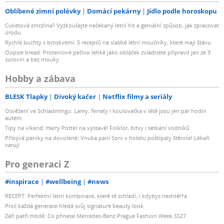
Oblíbené zimní polévky
Domácí pekárny
Jídlo podle horoskopu
Cuketová zmrzlina? Vyzkoušejte nečekaný letní hit a geniální způsob, jak zpracovat
úrodu
Rychlé buchty s broskvemi: 5 receptů na sladké letní moučníky, které mají šťávu
Oopsie bread: Proteinové pečivo lehké jako obláček zvládnete připravit jen ze 3
surovin a bez mouky
Hobby a zábava
BLESK Tlapky
Divoký kačer
Netflix filmy a seriály
Osvěžení ve Schladmingu: Lamy, ferraty i koulovačka v létě jsou jen pár hodin
autem
Tipy na víkend: Harry Potter na výstavě! Folklor, bitvy i setkání vodníků
Přibývá paniky na dovolené: Vnuka paní Soni v hotelu poštípaly štěnice! Lékaři
varují
Pro generaci Z
#inspirace
#wellbeing
#news
RECEPT: Perfektní letní kombinace, které tě zchladí, i kdybys nechtěl*a
Proč každá generace hledá svůj signature beauty look
Září patří módě: Co přinese Mercedes-Benz Prague Fashion Week SS27