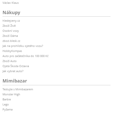
Václav Klaus
Nákupy
hledejceny.cz
Zboží Živě
Osobní vozy
Zboží Dáma
zbozi.blesk.cz
Jak na prohlídku ojetého vozu?
HobbyKompas
Auto pro začátečníka do 100 000 Kč
Zboží Auto
Ojetá Škoda Octavia
Jak vybrat auto?
Mimibazar
Testujte s Mimibazarem
Monster High
Barbie
Lego
Pyžama