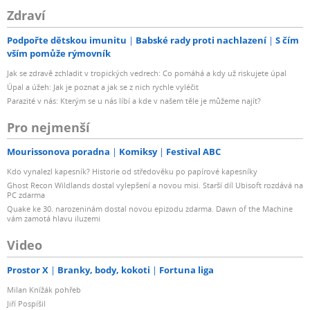
Zdraví
Podpořte dětskou imunitu
Babské rady proti nachlazení
S čím
vším pomůže rýmovník
Jak se zdravě zchladit v tropických vedrech: Co pomáhá a kdy už riskujete úpal
Úpal a úžeh: Jak je poznat a jak se z nich rychle vyléčit
Parazité v nás: Kterým se u nás líbí a kde v našem těle je můžeme najít?
Pro nejmenší
Mourissonova poradna
Komiksy
Festival ABC
Kdo vynalezl kapesník? Historie od středověku po papírové kapesníky
Ghost Recon Wildlands dostal vylepšení a novou misi. Starší díl Ubisoft rozdává na
PC zdarma
Quake ke 30. narozeninám dostal novou epizodu zdarma. Dawn of the Machine
vám zamotá hlavu iluzemi
Video
Prostor X
Branky, body, kokoti
Fortuna liga
Milan Knížák pohřeb
Jiří Pospíšil