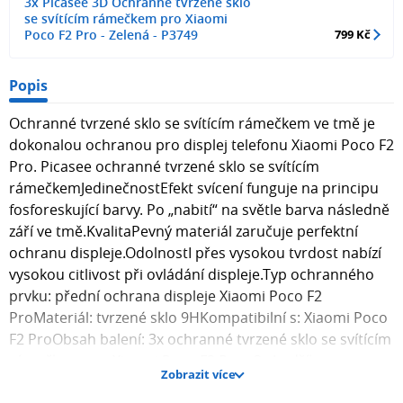
3x Picasee 3D Ochranné tvrzené sklo
se svítícím rámečkem pro Xiaomi
Poco F2 Pro - Zelená - P3749
799 Kč
Popis
Ochranné tvrzené sklo se svítícím rámečkem ve tmě je
dokonalou ochranou pro displej telefonu Xiaomi Poco F2
Pro. Picasee ochranné tvrzené sklo se svítícím
rámečkemJedinečnostEfekt svícení funguje na principu
fosforeskující barvy. Po „nabití“ na světle barva následně
září ve tmě.KvalitaPevný materiál zaručuje perfektní
ochranu displeje.OdolnostI přes vysokou tvrdost nabízí
vysokou citlivost při ovládání displeje.Typ ochranného
prvku: přední ochrana displeje Xiaomi Poco F2
ProMateriál: tvrzené sklo 9HKompatibilní s: Xiaomi Poco
F2 ProObsah balení: 3x ochranné tvrzené sklo se svítícím
rámečkem pro Xiaomi Poco F2 Pro , 3x hadřík pro
Zobrazit více
aplikaci skla na displej telefonu. Fotografie skla mohou