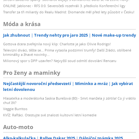
ONLINE: Jablonec - RFS 0:0. Severočeši rozehráli 3. předkolo Konferenční ligy
Transfer za tři miliardy do Realu Madrid: Diomande měl před lety působit v Česku!
Móda a krása
Jak zhubnout
Trendy nehty pro jaro 2025
Nové make-up trendy
Gottova dcera zveřejnila nový klip: Charlotte je jako Olivie Rodrigo!
Televizní diváci, těšte se... Prima vytasila podzimní trumfy! Další Zrádci, oblíbené
kriminálky a žhavé novinky...
Milionový spor s DPP uzavřen? Nejvyšší soud odmítl dovolání Rencaru
Pro ženy a maminky
Nejčastější novoroční předsevzetí
Miminko a mráz
Jak vybírat
letní dovolenou
Hlasatelka a moderátorka Saskia Burešová (80) - Smrt manžela ji zdrtila! Co jí vrátilo
chuť žít?
Veggie Burritos
KVÍZ: Rafťáci. Otestujte své znalosti kultovní letní komedie
Auto-moto
Alko-kalkulačka
Rallye Dakar 2025
Dálniční známka 2025