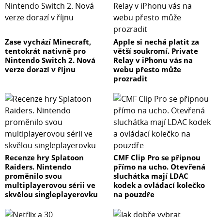
Zase vychází Minecraft,
Apple si nechá platit za
tentokrát nativně pro
větší soukromí. Private
Nintendo Switch 2. Nová
Relay v iPhonu vás na
verze dorazí v říjnu
webu přesto může
prozradit
Recenze hry Splatoon
CMF Clip Pro se připnou
Raiders. Nintendo
přímo na ucho. Otevřená
proměnilo svou
sluchátka mají LDAC
multiplayerovou sérii ve
kodek a ovládací kolečko
skvělou singleplayerovku
na pouzdře