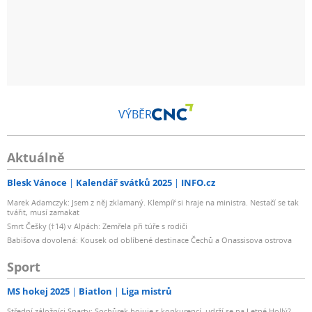
VÝBĚR
Aktuálně
Blesk Vánoce
Kalendář svátků 2025
INFO.cz
Marek Adamczyk: Jsem z něj zklamaný. Klempíř si hraje na ministra. Nestačí se tak
tvářit, musí zamakat
Smrt Češky (†14) v Alpách: Zemřela při túře s rodiči
Babišova dovolená: Kousek od oblíbené destinace Čechů a Onassisova ostrova
Sport
MS hokej 2025
Biatlon
Liga mistrů
Střední záložníci Sparty: Sochůrek bojuje s konkurencí, udrží se na Letné Hollý?