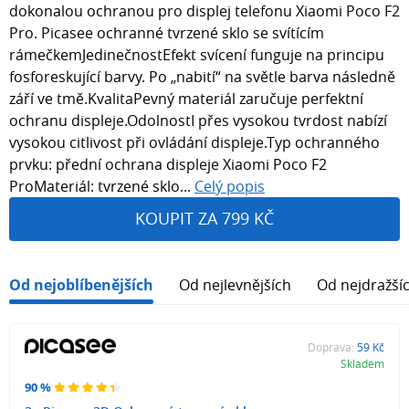
dokonalou ochranou pro displej telefonu Xiaomi Poco F2
Pro. Picasee ochranné tvrzené sklo se svítícím
rámečkemJedinečnostEfekt svícení funguje na principu
fosforeskující barvy. Po „nabití“ na světle barva následně
září ve tmě.KvalitaPevný materiál zaručuje perfektní
ochranu displeje.OdolnostI přes vysokou tvrdost nabízí
vysokou citlivost při ovládání displeje.Typ ochranného
prvku: přední ochrana displeje Xiaomi Poco F2
ProMateriál: tvrzené sklo...
Celý popis
KOUPIT ZA 799 KČ
Od nejoblíbenějších
Od nejlevnějších
Od nejdražší
Doprava:
59 Kč
Skladem
90 %