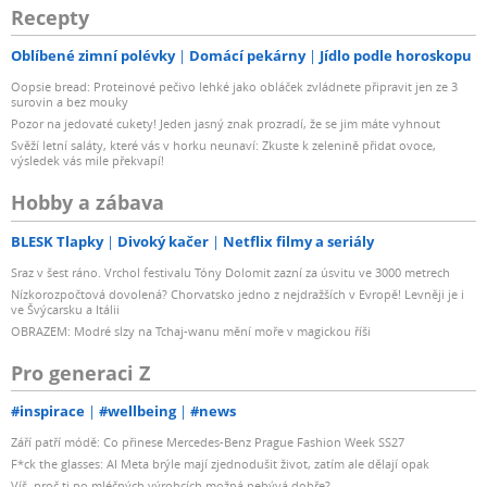
Recepty
Oblíbené zimní polévky
Domácí pekárny
Jídlo podle horoskopu
Oopsie bread: Proteinové pečivo lehké jako obláček zvládnete připravit jen ze 3
surovin a bez mouky
Pozor na jedovaté cukety! Jeden jasný znak prozradí, že se jim máte vyhnout
Svěží letní saláty, které vás v horku neunaví: Zkuste k zelenině přidat ovoce,
výsledek vás mile překvapí!
Hobby a zábava
BLESK Tlapky
Divoký kačer
Netflix filmy a seriály
Sraz v šest ráno. Vrchol festivalu Tóny Dolomit zazní za úsvitu ve 3000 metrech
Nízkorozpočtová dovolená? Chorvatsko jedno z nejdražších v Evropě! Levněji je i
ve Švýcarsku a Itálii
OBRAZEM: Modré slzy na Tchaj-wanu mění moře v magickou říši
Pro generaci Z
#inspirace
#wellbeing
#news
Září patří módě: Co přinese Mercedes-Benz Prague Fashion Week SS27
F*ck the glasses: AI Meta brýle mají zjednodušit život, zatím ale dělají opak
Víš, proč ti po mléčných výrobcích možná nebývá dobře?