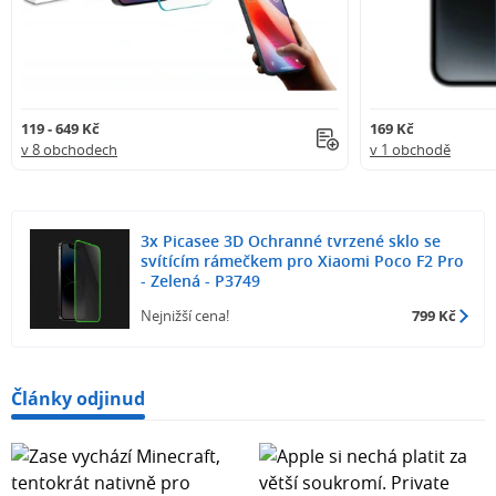
119 - 649 Kč
169 Kč
v 8 obchodech
v 1 obchodě
3x Picasee 3D Ochranné tvrzené sklo se
svítícím rámečkem pro Xiaomi Poco F2 Pro
- Zelená - P3749
Nejnižší cena!
799 Kč
Články odjinud