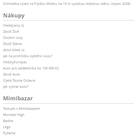
Ochmelka vylezl ve Frýdku-Místku na 15 m vysokou lezeckou stěnu. (srpen 2026)
Nákupy
hledejceny.cz
Zboží Živě
Osobní vozy
Zboží Dáma
zbozi.blesk.cz
Jak na prohlídku ojetého vozu?
HobbyKompas
Auto pro začátečníka do 100 000 Kč
Zboží Auto
Ojetá Škoda Octavia
Jak vybrat auto?
Mimibazar
Testujte s Mimibazarem
Monster High
Barbie
Lego
Pyžama