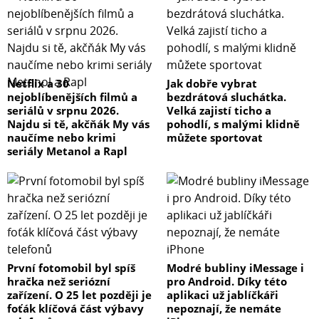
Netflix a 30
Jak dobře vybrat
nejoblíbenějších filmů a
bezdrátová sluchátka.
seriálů v srpnu 2026.
Velká zajistí ticho a
Najdu si tě, akčňák My vás
pohodlí, s malými klidně
naučíme nebo krimi
můžete sportovat
seriály Metanol a Rapl
První fotomobil byl spíš
Modré bubliny iMessage i
hračka než seriózní
pro Android. Díky této
zařízení. O 25 let později je
aplikaci už jablíčkáři
foťák klíčová část výbavy
nepoznají, že nemáte