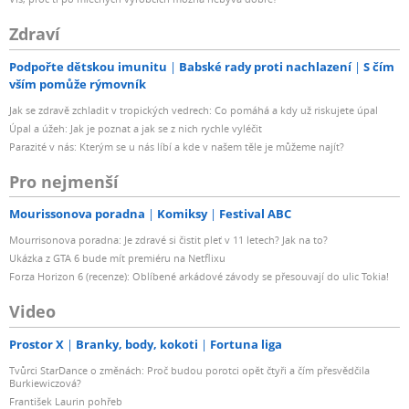
Zdraví
Podpořte dětskou imunitu
Babské rady proti nachlazení
S čím
vším pomůže rýmovník
Jak se zdravě zchladit v tropických vedrech: Co pomáhá a kdy už riskujete úpal
Úpal a úžeh: Jak je poznat a jak se z nich rychle vyléčit
Parazité v nás: Kterým se u nás líbí a kde v našem těle je můžeme najít?
Pro nejmenší
Mourissonova poradna
Komiksy
Festival ABC
Mourrisonova poradna: Je zdravé si čistit pleť v 11 letech? Jak na to?
Ukázka z GTA 6 bude mít premiéru na Netflixu
Forza Horizon 6 (recenze): Oblíbené arkádové závody se přesouvají do ulic Tokia!
Video
Prostor X
Branky, body, kokoti
Fortuna liga
Tvůrci StarDance o změnách: Proč budou porotci opět čtyři a čím přesvědčila
Burkiewiczová?
František Laurin pohřeb