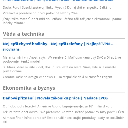
Dacia, Ford i Suzuki zastavují linky. Vyschlý Dunaj drtí energetiku Balkánu
Vítězové a poražení po první polovině sezóny 2026
Jízdy Světa motorů opět míří do Letňan! Pátého září zažijete elektromobil, padne
loňský rekord?
Věda a technika
Nejlepší chytré hodinky
Nejlepší telefony
Nejlepší VPN –
srovnání
Marantz mění vnitřnosti svých AV receiverů. Mají osmikanálový DAC a Dirac Live
podporuje i tenký model
30 filmů, které musíte vidět, dokud jste ještě na světě. Víme, kde si je můžete
pustit online
Chrome kašle na design Windows 11. To stejné ale dělá Microsoft s Edgem
Ekonomika a byznys
Daňové přiznání
Novela zákoníku práce
Nadace EPCG
Obří obchod v letectví. Americké Apollo kupuje easyJet za 161 miliard korun
Tekuté zlato opět dostojí své přezdívce. Zdražení běžné potraviny brzy pocítí i Češi
AI místo finančního poradce? Test odhalil neexistující produkty i rady ze sociálních
sítí