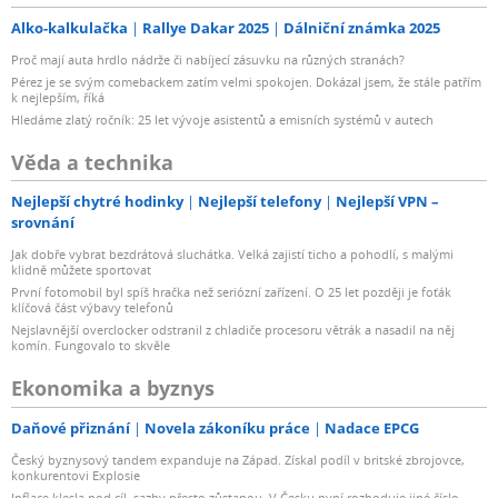
Alko-kalkulačka
Rallye Dakar 2025
Dálniční známka 2025
Proč mají auta hrdlo nádrže či nabíjecí zásuvku na různých stranách?
Pérez je se svým comebackem zatím velmi spokojen. Dokázal jsem, že stále patřím
k nejlepším, říká
Hledáme zlatý ročník: 25 let vývoje asistentů a emisních systémů v autech
Věda a technika
Nejlepší chytré hodinky
Nejlepší telefony
Nejlepší VPN –
srovnání
Jak dobře vybrat bezdrátová sluchátka. Velká zajistí ticho a pohodlí, s malými
klidně můžete sportovat
První fotomobil byl spíš hračka než seriózní zařízení. O 25 let později je foťák
klíčová část výbavy telefonů
Nejslavnější overclocker odstranil z chladiče procesoru větrák a nasadil na něj
komín. Fungovalo to skvěle
Ekonomika a byznys
Daňové přiznání
Novela zákoníku práce
Nadace EPCG
Český byznysový tandem expanduje na Západ. Získal podíl v britské zbrojovce,
konkurentovi Explosie
Inflace klesla pod cíl, sazby přesto zůstanou. V Česku nyní rozhoduje jiné číslo