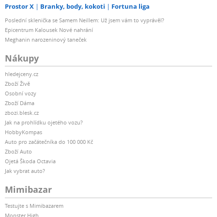
Prostor X
Branky, body, kokoti
Fortuna liga
Poslední sklenička se Samem Neillem: Už jsem vám to vyprávěl?
Epicentrum Kalousek Nové nahrání
Meghanin narozeninový taneček
Nákupy
hledejceny.cz
Zboží Živě
Osobní vozy
Zboží Dáma
zbozi.blesk.cz
Jak na prohlídku ojetého vozu?
HobbyKompas
Auto pro začátečníka do 100 000 Kč
Zboží Auto
Ojetá Škoda Octavia
Jak vybrat auto?
Mimibazar
Testujte s Mimibazarem
Monster High