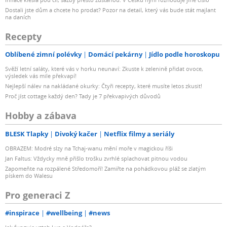
Dostali jste dům a chcete ho prodat? Pozor na detail, který vás bude stát majlant
na daních
Recepty
Oblíbené zimní polévky
Domácí pekárny
Jídlo podle horoskopu
Svěží letní saláty, které vás v horku neunaví: Zkuste k zelenině přidat ovoce,
výsledek vás mile překvapí!
Nejlepší nálev na nakládané okurky: Čtyři recepty, které musíte letos zkusit!
Proč jíst cottage každý den? Tady je 7 překvapivých důvodů
Hobby a zábava
BLESK Tlapky
Divoký kačer
Netflix filmy a seriály
OBRAZEM: Modré slzy na Tchaj-wanu mění moře v magickou říši
Jan Faltus: Vždycky mně přišlo trošku zvrhlé splachovat pitnou vodou
Zapomeňte na rozpálené Středomoří! Zamiřte na pohádkovou pláž se zlatým
pískem do Walesu
Pro generaci Z
#inspirace
#wellbeing
#news