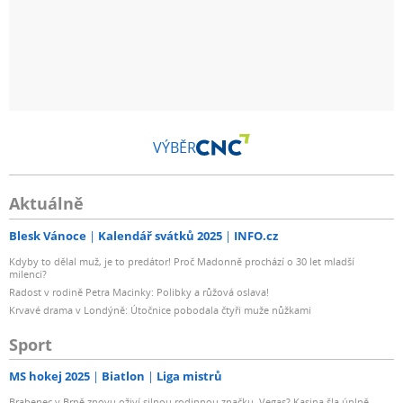
VÝBĚR
Aktuálně
Blesk Vánoce
Kalendář svátků 2025
INFO.cz
Kdyby to dělal muž, je to predátor! Proč Madonně prochází o 30 let mladší
milenci?
Radost v rodině Petra Macinky: Polibky a růžová oslava!
Krvavé drama v Londýně: Útočnice pobodala čtyři muže nůžkami
Sport
MS hokej 2025
Biatlon
Liga mistrů
Brabenec v Brně znovu oživí silnou rodinnou značku. Vegas? Kasina šla úplně