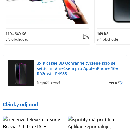
119 - 649 Kč
169 Kč
v 9 obchodech
v 1 obchodě
3x Picasee 3D Ochranné tvrzené sklo se
svítícím rámečkem pro Apple iPhone 16e -
Růžová - P4985
Nejnižší cena!
799 Kč
Články odjinud