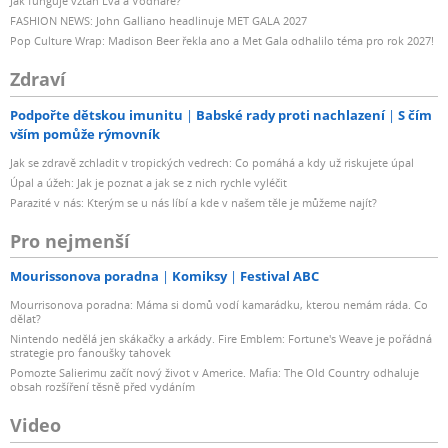
Jak funguje vztah Lva a Vodnáře?
FASHION NEWS: John Galliano headlinuje MET GALA 2027
Pop Culture Wrap: Madison Beer řekla ano a Met Gala odhalilo téma pro rok 2027!
Zdraví
Podpořte dětskou imunitu
Babské rady proti nachlazení
S čím
vším pomůže rýmovník
Jak se zdravě zchladit v tropických vedrech: Co pomáhá a kdy už riskujete úpal
Úpal a úžeh: Jak je poznat a jak se z nich rychle vyléčit
Parazité v nás: Kterým se u nás líbí a kde v našem těle je můžeme najít?
Pro nejmenší
Mourissonova poradna
Komiksy
Festival ABC
Mourrisonova poradna: Máma si domů vodí kamarádku, kterou nemám ráda. Co
dělat?
Nintendo nedělá jen skákačky a arkády. Fire Emblem: Fortune's Weave je pořádná
strategie pro fanoušky tahovek
Pomozte Salierimu začít nový život v Americe. Mafia: The Old Country odhaluje
obsah rozšíření těsně před vydáním
Video