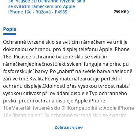
3x Picasee 3D Ochranné tvrzené sklo
se svítícím rámečkem pro Apple
iPhone 16e - Růžová - P4985
799 Kč
Popis
Ochranné tvrzené sklo se svítícím rámečkem ve tmě je
dokonalou ochranou pro displej telefonu Apple iPhone
16e. Picasee ochranné tvrzené sklo se svítícím
rámečkemJedinečnostEfekt svícení funguje na principu
fosforeskující barvy. Po „nabití“ na světle barva následně
září ve tmě.KvalitaPevný materiál zaručuje perfektní
ochranu displeje.OdolnostI přes vysokou tvrdost nabízí
vysokou citlivost při ovládání displeje.Typ ochranného
prvku: přední ochrana displeje Apple iPhone
16eMateriál: tvrzené sklo 9HKompatibilní s: Apple iPhone
16eObsah balení: 3x ochranné tvrzené sklo se svítícím
rámečkem pro Apple iPhone 16e , 3x hadřík pro aplikaci
Zobrazit více
skla na displej telefonu. Fotografie skla mohou být