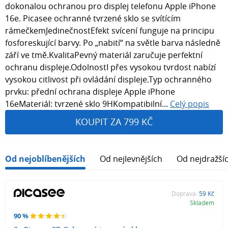
dokonalou ochranou pro displej telefonu Apple iPhone
16e. Picasee ochranné tvrzené sklo se svítícím
rámečkemJedinečnostEfekt svícení funguje na principu
fosforeskující barvy. Po „nabití“ na světle barva následně
září ve tmě.KvalitaPevný materiál zaručuje perfektní
ochranu displeje.OdolnostI přes vysokou tvrdost nabízí
vysokou citlivost při ovládání displeje.Typ ochranného
prvku: přední ochrana displeje Apple iPhone
16eMateriál: tvrzené sklo 9HKompatibilní...
Celý popis
KOUPIT ZA 799 KČ
Od nejoblíbenějších
Od nejlevnějších
Od nejdražší
Doprava:
59 Kč
Skladem
90 %