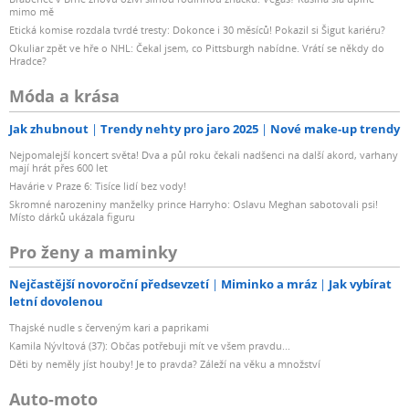
mimo mě
Etická komise rozdala tvrdé tresty: Dokonce i 30 měsíců! Pokazil si Šigut kariéru?
Okuliar zpět ve hře o NHL: Čekal jsem, co Pittsburgh nabídne. Vrátí se někdy do
Hradce?
Móda a krása
Jak zhubnout
Trendy nehty pro jaro 2025
Nové make-up trendy
Nejpomalejší koncert světa! Dva a půl roku čekali nadšenci na další akord, varhany
mají hrát přes 600 let
Havárie v Praze 6: Tisíce lidí bez vody!
Skromné narozeniny manželky prince Harryho: Oslavu Meghan sabotovali psi!
Místo dárků ukázala figuru
Pro ženy a maminky
Nejčastější novoroční předsevzetí
Miminko a mráz
Jak vybírat
letní dovolenou
Thajské nudle s červeným kari a paprikami
Kamila Nývltová (37): Občas potřebuji mít ve všem pravdu...
Děti by neměly jíst houby! Je to pravda? Záleží na věku a množství
Auto-moto