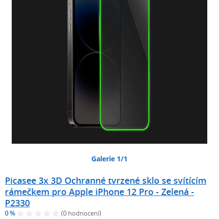
Galerie 1/1
Picasee 3x 3D Ochranné tvrzené sklo se svítícím
rámečkem pro Apple iPhone 12 Pro - Zelená -
P2330
0 %
(0 hodnocení)