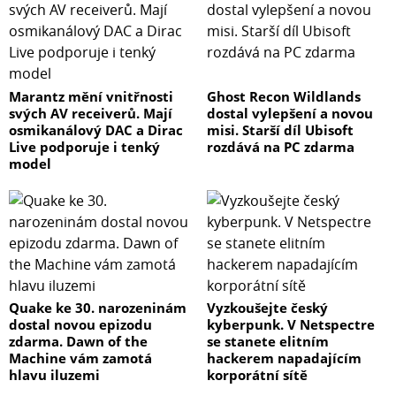
Marantz mění vnitřnosti
Ghost Recon Wildlands
svých AV receiverů. Mají
dostal vylepšení a novou
osmikanálový DAC a Dirac
misi. Starší díl Ubisoft
Live podporuje i tenký
rozdává na PC zdarma
model
Quake ke 30. narozeninám
Vyzkoušejte český
dostal novou epizodu
kyberpunk. V Netspectre
zdarma. Dawn of the
se stanete elitním
Machine vám zamotá
hackerem napadajícím
hlavu iluzemi
korporátní sítě