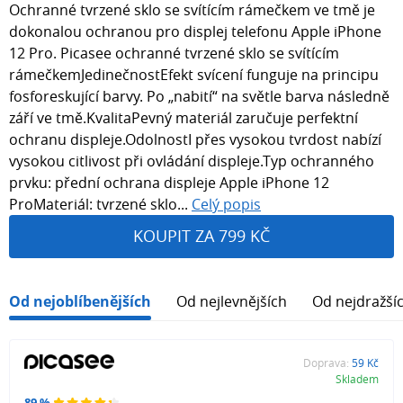
Ochranné tvrzené sklo se svítícím rámečkem ve tmě je
dokonalou ochranou pro displej telefonu Apple iPhone
12 Pro. Picasee ochranné tvrzené sklo se svítícím
rámečkemJedinečnostEfekt svícení funguje na principu
fosforeskující barvy. Po „nabití“ na světle barva následně
září ve tmě.KvalitaPevný materiál zaručuje perfektní
ochranu displeje.OdolnostI přes vysokou tvrdost nabízí
vysokou citlivost při ovládání displeje.Typ ochranného
prvku: přední ochrana displeje Apple iPhone 12
ProMateriál: tvrzené sklo...
Celý popis
KOUPIT ZA 799 KČ
Od nejoblíbenějších
Od nejlevnějších
Od nejdražší
Doprava:
59 Kč
Skladem
89 %