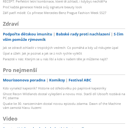
RECEPT: Perfektní letní kombinace, které tě zchladí, i kdybys nechtěl*a
Proč každá generace hledá svůj signature beauty look
Září patří módě: Co přinese Mercedes-Benz Prague Fashion Week SS27
Zdraví
Podpořte dětskou imunitu
Babské rady proti nachlazení
S čím
vším pomůže rýmovník
Jak se zdravě zchladit v tropických vedrech: Co pomáhá a kdy už riskujete úpal
Úpal a úžeh: Jak je poznat a jak se z nich rychle vyléčit
Parazité v nás: Kterým se u nás líbí a kde v našem těle je můžeme najít?
Pro nejmenší
Mourissonova poradna
Komiksy
Festival ABC
Kdo vynalezl kapesník? Historie od středověku po papírové kapesníky
Ghost Recon Wildlands dostal vylepšení a novou misi. Starší díl Ubisoft rozdává na
PC zdarma
Quake ke 30. narozeninám dostal novou epizodu zdarma. Dawn of the Machine
vám zamotá hlavu iluzemi
Video