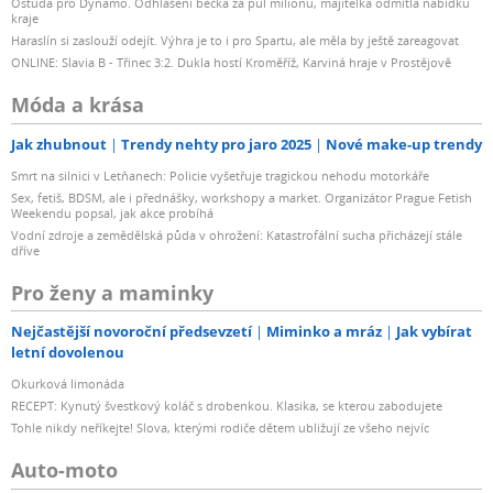
Ostuda pro Dynamo. Odhlášení béčka za půl milionu, majitelka odmítla nabídku
kraje
Haraslín si zaslouží odejít. Výhra je to i pro Spartu, ale měla by ještě zareagovat
ONLINE: Slavia B - Třinec 3:2. Dukla hostí Kroměříž, Karviná hraje v Prostějově
Móda a krása
Jak zhubnout
Trendy nehty pro jaro 2025
Nové make-up trendy
Smrt na silnici v Letňanech: Policie vyšetřuje tragickou nehodu motorkáře
Sex, fetiš, BDSM, ale i přednášky, workshopy a market. Organizátor Prague Fetish
Weekendu popsal, jak akce probíhá
Vodní zdroje a zemědělská půda v ohrožení: Katastrofální sucha přicházejí stále
dříve
Pro ženy a maminky
Nejčastější novoroční předsevzetí
Miminko a mráz
Jak vybírat
letní dovolenou
Okurková limonáda
RECEPT: Kynutý švestkový koláč s drobenkou. Klasika, se kterou zabodujete
Tohle nikdy neříkejte! Slova, kterými rodiče dětem ubližují ze všeho nejvíc
Auto-moto