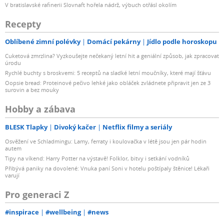
V bratislavské rafinerii Slovnaft hořela nádrž, výbuch otřásl okolím
Recepty
Oblíbené zimní polévky
Domácí pekárny
Jídlo podle horoskopu
Cuketová zmrzlina? Vyzkoušejte nečekaný letní hit a geniální způsob, jak zpracovat
úrodu
Rychlé buchty s broskvemi: 5 receptů na sladké letní moučníky, které mají šťávu
Oopsie bread: Proteinové pečivo lehké jako obláček zvládnete připravit jen ze 3
surovin a bez mouky
Hobby a zábava
BLESK Tlapky
Divoký kačer
Netflix filmy a seriály
Osvěžení ve Schladmingu: Lamy, ferraty i koulovačka v létě jsou jen pár hodin
autem
Tipy na víkend: Harry Potter na výstavě! Folklor, bitvy i setkání vodníků
Přibývá paniky na dovolené: Vnuka paní Soni v hotelu poštípaly štěnice! Lékaři
varují
Pro generaci Z
#inspirace
#wellbeing
#news