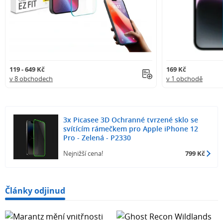
119 - 649 Kč
169 Kč
v 8 obchodech
v 1 obchodě
3x Picasee 3D Ochranné tvrzené sklo se
svítícím rámečkem pro Apple iPhone 12
Pro - Zelená - P2330
Nejnižší cena!
799 Kč
Články odjinud