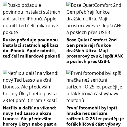
Rusko požaduje povinnou
Bose QuietComfort 2nd
instalaci státních aplikací
Gen přebírají funkce
do iPhonů. Apple odmítl,
dražších Ultra. Mají
teď čelí miliardové pokutě
prostorový zvuk, lepší ANC
a poslech přes USB-C
Netflix a další na víkend:
První fotomobil byl spíš
nový Ted Lasso a akční
hračka než seriózní
Lioness. Ale především
zařízení. O 25 let později je
horory Úkryt nebo past a
foťák klíčová část výbavy