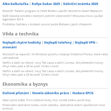
Alko-kalkulačka
Rallye Dakar 2025
Dálniční známka 2025
MotoGP: Páteční program ve Velké Británii uzavřel rekordním časem Bezzecchi
Další klasická corvette s dobrými jízdními vlastnostmi? Mitsuoka znovu využije
legendární MX-5
Problémy Cadillacu s brzdami souvisí podle Bottase s jejich chlazením
Věda a technika
Nejlepší chytré hodinky
Nejlepší telefony
Nejlepší VPN –
srovnání
Microsoft se nepoučil. Ve Windows potichu instaluje OneDrive Photos, které nelze
odinstalovat
Netflix a další na víkend: nový Ted Lasso a akční Lioness. Ale především horory
Úkryt nebo past a 28 let poté: Chrám z kostí
Netflix a další na víkend: nový Ted Lasso a akční Lioness. Ale především horory
Úkryt nebo past a 28 let poté: Chrám z kostí
Ekonomika a byznys
Daňové přiznání
Novela zákoníku práce
Nadace EPCG
Itálie vyklízí pláže. První plážové kluby mizí, turisté změnu pocítí brzy
Potenciální zachránce Soleku zrušil nabídku. Zadlužené solární společnosti hrozí
konkurz