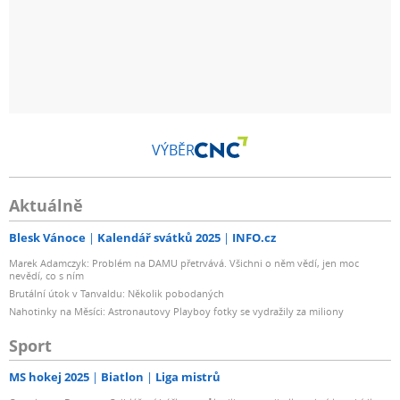
VÝBĚR
Aktuálně
Blesk Vánoce
Kalendář svátků 2025
INFO.cz
Marek Adamczyk: Problém na DAMU přetrvává. Všichni o něm vědí, jen moc
nevědí, co s ním
Brutální útok v Tanvaldu: Několik pobodaných
Nahotinky na Měsíci: Astronautovy Playboy fotky se vydražily za miliony
Sport
MS hokej 2025
Biatlon
Liga mistrů