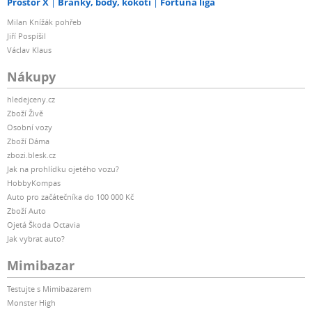
Prostor X
Branky, body, kokoti
Fortuna liga
Milan Knížák pohřeb
Jiří Pospíšil
Václav Klaus
Nákupy
hledejceny.cz
Zboží Živě
Osobní vozy
Zboží Dáma
zbozi.blesk.cz
Jak na prohlídku ojetého vozu?
HobbyKompas
Auto pro začátečníka do 100 000 Kč
Zboží Auto
Ojetá Škoda Octavia
Jak vybrat auto?
Mimibazar
Testujte s Mimibazarem
Monster High