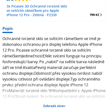
3x Picasee 3D Ochranné tvrzené sklo
se svítícím rámečkem pro Apple
iPhone 12 Pro - Zelená - P2330
799 Kč
Popis
Ochranné tvrzené sklo se svítícím rámečkem ve tmě je
dokonalou ochranou pro displej telefonu Apple iPhone
12 Pro. Picasee ochranné tvrzené sklo se svítícím
rámečkemJedinečnostEfekt svícení funguje na principu
fosforeskující barvy. Po „nabití“ na světle barva následně
září ve tmě.KvalitaPevný materiál zaručuje perfektní
ochranu displeje.OdolnostI přes vysokou tvrdost nabízí
vysokou citlivost při ovládání displeje.Typ ochranného
prvku: přední ochrana displeje Apple iPhone 12
ProMateriál: tvrzené sklo 9HKompatibilní s: Apple iPhone
12 ProObsah balení: 3x ochranné tvrzené sklo se svítícím
rámečkem pro Apple iPhone 12 Pro , 3x hadřík pro
Zobrazit více
aplikaci skla na displej telefonu. Fotografie skla mohou