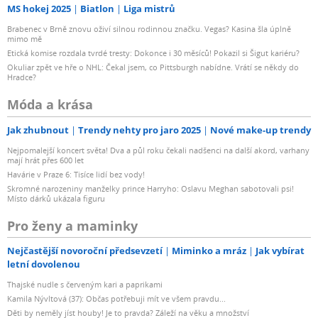
MS hokej 2025
Biatlon
Liga mistrů
Brabenec v Brně znovu oživí silnou rodinnou značku. Vegas? Kasina šla úplně
mimo mě
Etická komise rozdala tvrdé tresty: Dokonce i 30 měsíců! Pokazil si Šigut kariéru?
Okuliar zpět ve hře o NHL: Čekal jsem, co Pittsburgh nabídne. Vrátí se někdy do
Hradce?
Móda a krása
Jak zhubnout
Trendy nehty pro jaro 2025
Nové make-up trendy
Nejpomalejší koncert světa! Dva a půl roku čekali nadšenci na další akord, varhany
mají hrát přes 600 let
Havárie v Praze 6: Tisíce lidí bez vody!
Skromné narozeniny manželky prince Harryho: Oslavu Meghan sabotovali psi!
Místo dárků ukázala figuru
Pro ženy a maminky
Nejčastější novoroční předsevzetí
Miminko a mráz
Jak vybírat
letní dovolenou
Thajské nudle s červeným kari a paprikami
Kamila Nývltová (37): Občas potřebuji mít ve všem pravdu...
Děti by neměly jíst houby! Je to pravda? Záleží na věku a množství