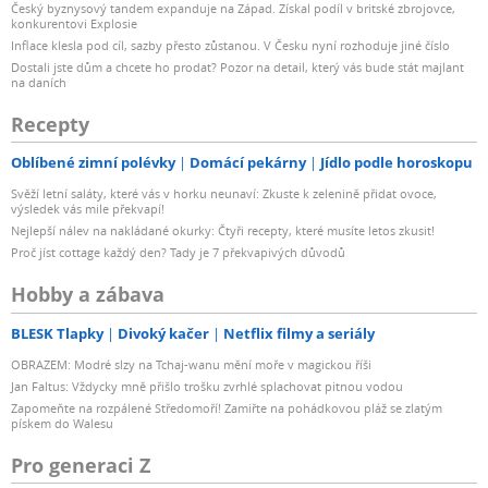
Český byznysový tandem expanduje na Západ. Získal podíl v britské zbrojovce,
konkurentovi Explosie
Inflace klesla pod cíl, sazby přesto zůstanou. V Česku nyní rozhoduje jiné číslo
Dostali jste dům a chcete ho prodat? Pozor na detail, který vás bude stát majlant
na daních
Recepty
Oblíbené zimní polévky
Domácí pekárny
Jídlo podle horoskopu
Svěží letní saláty, které vás v horku neunaví: Zkuste k zelenině přidat ovoce,
výsledek vás mile překvapí!
Nejlepší nálev na nakládané okurky: Čtyři recepty, které musíte letos zkusit!
Proč jíst cottage každý den? Tady je 7 překvapivých důvodů
Hobby a zábava
BLESK Tlapky
Divoký kačer
Netflix filmy a seriály
OBRAZEM: Modré slzy na Tchaj-wanu mění moře v magickou říši
Jan Faltus: Vždycky mně přišlo trošku zvrhlé splachovat pitnou vodou
Zapomeňte na rozpálené Středomoří! Zamiřte na pohádkovou pláž se zlatým
pískem do Walesu
Pro generaci Z