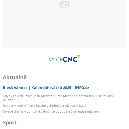
VÝBĚR
Aktuálně
Blesk Vánoce
Kalendář svátků 2025
INFO.cz
Kdyby to dělal muž, je to predátor! Proč Madonně prochází o 30 let mladší
milenci?
Radost v rodině Petra Macinky: Polibky a růžová oslava!
Krvavé drama v Londýně: Útočnice pobodala čtyři muže nůžkami
Sport