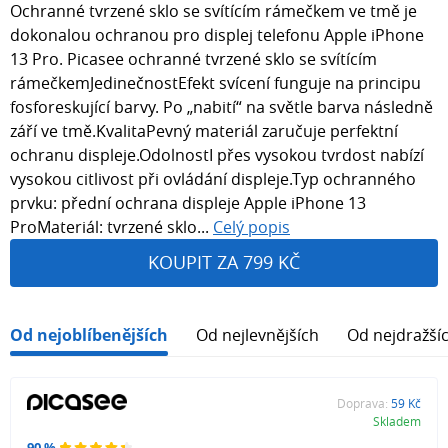
Ochranné tvrzené sklo se svítícím rámečkem ve tmě je
dokonalou ochranou pro displej telefonu Apple iPhone
13 Pro. Picasee ochranné tvrzené sklo se svítícím
rámečkemJedinečnostEfekt svícení funguje na principu
fosforeskující barvy. Po „nabití“ na světle barva následně
září ve tmě.KvalitaPevný materiál zaručuje perfektní
ochranu displeje.OdolnostI přes vysokou tvrdost nabízí
vysokou citlivost při ovládání displeje.Typ ochranného
prvku: přední ochrana displeje Apple iPhone 13
ProMateriál: tvrzené sklo...
Celý popis
KOUPIT ZA 799 KČ
Od nejoblíbenějších
Od nejlevnějších
Od nejdražší
Doprava:
59 Kč
Skladem
90 %