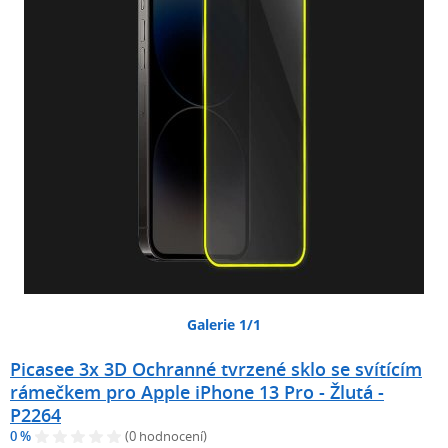
Galerie 1/1
Picasee 3x 3D Ochranné tvrzené sklo se svítícím
rámečkem pro Apple iPhone 13 Pro - Žlutá -
P2264
0 %
(0 hodnocení)