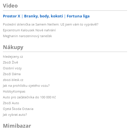
Video
Prostor X
Branky, body, kokoti
Fortuna liga
Poslední sklenička se Samem Neillem: Už jsem vám to vyprávěl?
Epicentrum Kalousek Nové nahrání
Meghanin narozeninový taneček
Nákupy
hledejceny.cz
Zboží Živě
Osobní vozy
Zboží Dáma
zbozi.blesk.cz
Jak na prohlídku ojetého vozu?
HobbyKompas
Auto pro začátečníka do 100 000 Kč
Zboží Auto
Ojetá Škoda Octavia
Jak vybrat auto?
Mimibazar