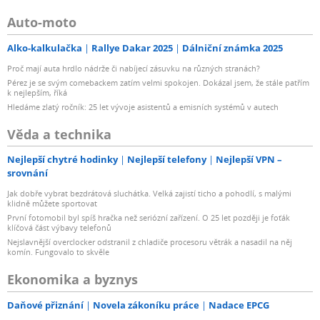
Auto-moto
Alko-kalkulačka
Rallye Dakar 2025
Dálniční známka 2025
Proč mají auta hrdlo nádrže či nabíjecí zásuvku na různých stranách?
Pérez je se svým comebackem zatím velmi spokojen. Dokázal jsem, že stále patřím
k nejlepším, říká
Hledáme zlatý ročník: 25 let vývoje asistentů a emisních systémů v autech
Věda a technika
Nejlepší chytré hodinky
Nejlepší telefony
Nejlepší VPN –
srovnání
Jak dobře vybrat bezdrátová sluchátka. Velká zajistí ticho a pohodlí, s malými
klidně můžete sportovat
První fotomobil byl spíš hračka než seriózní zařízení. O 25 let později je foťák
klíčová část výbavy telefonů
Nejslavnější overclocker odstranil z chladiče procesoru větrák a nasadil na něj
komín. Fungovalo to skvěle
Ekonomika a byznys
Daňové přiznání
Novela zákoníku práce
Nadace EPCG