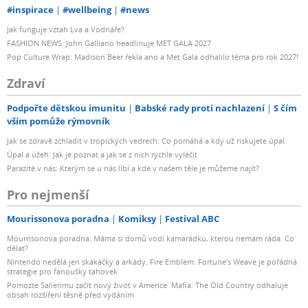
#inspirace
#wellbeing
#news
Jak funguje vztah Lva a Vodnáře?
FASHION NEWS: John Galliano headlinuje MET GALA 2027
Pop Culture Wrap: Madison Beer řekla ano a Met Gala odhalilo téma pro rok 2027!
Zdraví
Podpořte dětskou imunitu
Babské rady proti nachlazení
S čím
vším pomůže rýmovník
Jak se zdravě zchladit v tropických vedrech: Co pomáhá a kdy už riskujete úpal
Úpal a úžeh: Jak je poznat a jak se z nich rychle vyléčit
Parazité v nás: Kterým se u nás líbí a kde v našem těle je můžeme najít?
Pro nejmenší
Mourissonova poradna
Komiksy
Festival ABC
Mourrisonova poradna: Máma si domů vodí kamarádku, kterou nemám ráda. Co
dělat?
Nintendo nedělá jen skákačky a arkády. Fire Emblem: Fortune's Weave je pořádná
strategie pro fanoušky tahovek
Pomozte Salierimu začít nový život v Americe. Mafia: The Old Country odhaluje
obsah rozšíření těsně před vydáním