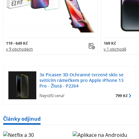
119 - 649 Kč
169 Kč
v 9 obchodech
v 1 obchodě
3x Picasee 3D Ochranné tvrzené sklo se
svítícím rámečkem pro Apple iPhone 13
Pro - Žlutá - P2264
Nejnižší cena!
799 Kč
Články odjinud