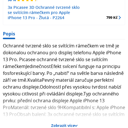
3x Picasee 3D Ochranné tvrzené sklo
se svítícím rámečkem pro Apple
iPhone 13 Pro - Žlutá - P2264
799 Kč
Popis
Ochranné tvrzené sklo se svítícím rámečkem ve tmě je
dokonalou ochranou pro displej telefonu Apple iPhone
13 Pro. Picasee ochranné tvrzené sklo se svítícím
rámečkemJedinečnostEfekt svícení funguje na principu
fosforeskující barvy. Po „nabití“ na světle barva následně
září ve tmě.KvalitaPevný materiál zaručuje perfektní
ochranu displeje.OdolnostI přes vysokou tvrdost nabízí
vysokou citlivost při ovládání displeje.Typ ochranného
prvku: přední ochrana displeje Apple iPhone 13
ProMateriál: tvrzené sklo 9HKompatibilní s: Apple iPhone
13 ProObsah balení: 3x ochranné tvrzené sklo se svítícím
rámečkem pro Apple iPhone 13 Pro , 3x hadřík pro
Zobrazit více
aplikaci skla na displej telefonu. Fotografie skla mohou