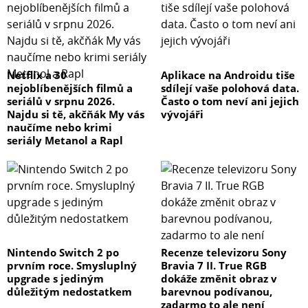
Netflix a 30
Aplikace na Androidu tiše
nejoblíbenějších filmů a
sdílejí vaše polohová data.
seriálů v srpnu 2026.
Často o tom neví ani jejich
Najdu si tě, akčňák My vás
vývojáři
naučíme nebo krimi
seriály Metanol a Rapl
Nintendo Switch 2 po
Recenze televizoru Sony
prvním roce. Smysluplný
Bravia 7 II. True RGB
upgrade s jediným
dokáže změnit obraz v
důležitým nedostatkem
barevnou podívanou,
zadarmo to ale není