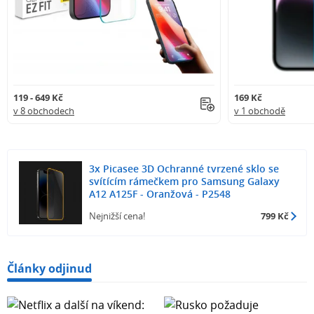
119 - 649 Kč
169 Kč
v 8 obchodech
v 1 obchodě
3x Picasee 3D Ochranné tvrzené sklo se
svítícím rámečkem pro Samsung Galaxy
A12 A125F - Oranžová - P2548
Nejnižší cena!
799 Kč
Články odjinud