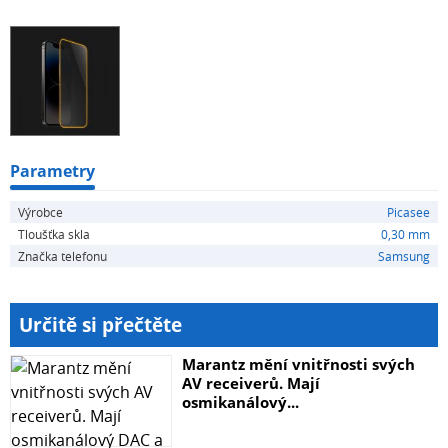
telefonu. Fotografie skla mohou být ilustrativní.
Parametry
Výrobce
Picasee
Tloušťka skla
0,30 mm
Značka telefonu
Samsung
Určitě si přečtěte
Marantz mění vnitřnosti svých
AV receiverů. Mají
osmikanálový...