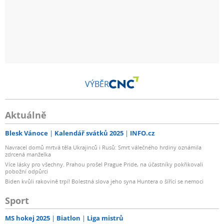
VÝBĚR
Aktuálně
Blesk Vánoce
Kalendář svátků 2025
INFO.cz
Navracel domů mrtvá těla Ukrajinců i Rusů: Smrt válečného hrdiny oznámila
zdrcená manželka
Více lásky pro všechny. Prahou prošel Prague Pride, na účastníky pokřikovali
pobožní odpůrci
Biden kvůli rakovině trpí! Bolestná slova jeho syna Huntera o šířící se nemoci
Sport
MS hokej 2025
Biatlon
Liga mistrů