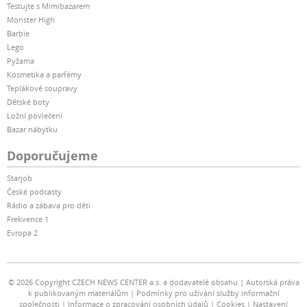
Testujte s Mimibazarem
Monster High
Barbie
Lego
Pyžama
Kosmetika a parfémy
Teplákové soupravy
Dětské boty
Ložní povlečení
Bazar nábytku
Doporučujeme
Starjob
České podcasty
Rádio a zábava pro děti
Frekvence 1
Evropa 2
© 2026 Copyright CZECH NEWS CENTER a.s. a dodavatelé obsahu
Autorská práva
k publikovaným materiálům
Podmínky pro užívání služby informační
společnosti
Informace o zpracování osobních údajů
Cookies
Nastavení