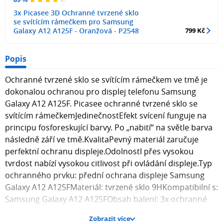
3x Picasee 3D Ochranné tvrzené sklo
se svítícím rámečkem pro Samsung
Galaxy A12 A125F - Oranžová - P2548
799 Kč
Popis
Ochranné tvrzené sklo se svítícím rámečkem ve tmě je
dokonalou ochranou pro displej telefonu Samsung
Galaxy A12 A125F. Picasee ochranné tvrzené sklo se
svítícím rámečkemJedinečnostEfekt svícení funguje na
principu fosforeskující barvy. Po „nabití“ na světle barva
následně září ve tmě.KvalitaPevný materiál zaručuje
perfektní ochranu displeje.OdolnostI přes vysokou
tvrdost nabízí vysokou citlivost při ovládání displeje.Typ
ochranného prvku: přední ochrana displeje Samsung
Galaxy A12 A125FMateriál: tvrzené sklo 9HKompatibilní s:
Samsung Galaxy A12 A125FObsah balení: 3x ochranné
tvrzené sklo se svítícím rámečkem pro Samsung Galaxy
Zobrazit více
A12 A125F , 3x hadřík pro aplikaci skla na displej