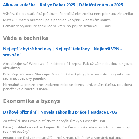
Alko-kalkulačka
Rallye Dakar 2025
Dálniční známka 2025
Výhřev, čidla a stačí, říká průzkum. Pokročilá elektronika není prioritou zákazníků
MotoGP: Martin proměnil pole position ve výhru v britském sprintu
Câmara se vyjádřil ke spekulacím, které ho pojí se sedačkou u Haasu
Věda a technika
Nejlepší chytré hodinky
Nejlepší telefony
Nejlepší VPN –
srovnání
Aktualizujte své Windows 11 Insider do 11. srpna. Pak už vám nebudou fungovat
aktualizace
Pokračuje záchrana Starshipu. V moři už dva týdny plave monstrum vysoké jako
sedmnáctipatrový panelák
Normálně za peníze, dnes zadarmo nebo se slevou: Univerzální čtečka, cloudová
peněženka a karetní survival
Ekonomika a byznys
Daňové přiznání
Novela zákoníku práce
Nadace EPCG
Za státní dluhy Česko platí čtvrté nejvyšší úroky v Evropské unii
Děsivý pohled na českou krajinu. Proč v Česku mizí voda a jak k tomu přispívají
rodinné bazény?
Emancipace českých miliardářů. Proč Strnad, Křetínský a Komárek nakupují