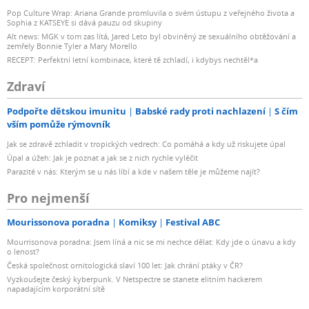
Pop Culture Wrap: Ariana Grande promluvila o svém ústupu z veřejného života a
Sophia z KATSEYE si dává pauzu od skupiny
Alt news: MGK v tom zas lítá, Jared Leto byl obviněný ze sexuálního obtěžování a
zemřely Bonnie Tyler a Mary Morello
RECEPT: Perfektní letní kombinace, které tě zchladí, i kdybys nechtěl*a
Zdraví
Podpořte dětskou imunitu
Babské rady proti nachlazení
S čím
vším pomůže rýmovník
Jak se zdravě zchladit v tropických vedrech: Co pomáhá a kdy už riskujete úpal
Úpal a úžeh: Jak je poznat a jak se z nich rychle vyléčit
Parazité v nás: Kterým se u nás líbí a kde v našem těle je můžeme najít?
Pro nejmenší
Mourissonova poradna
Komiksy
Festival ABC
Mourrisonova poradna: Jsem líná a nic se mi nechce dělat: Kdy jde o únavu a kdy
o lenost?
Česká společnost ornitologická slaví 100 let: Jak chrání ptáky v ČR?
Vyzkoušejte český kyberpunk. V Netspectre se stanete elitním hackerem
napadajícím korporátní sítě