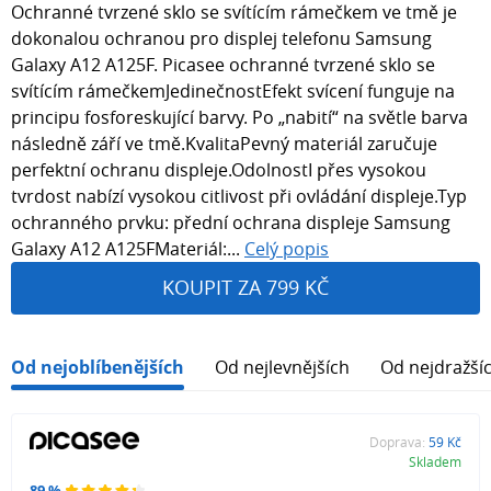
Ochranné tvrzené sklo se svítícím rámečkem ve tmě je
dokonalou ochranou pro displej telefonu Samsung
Galaxy A12 A125F. Picasee ochranné tvrzené sklo se
svítícím rámečkemJedinečnostEfekt svícení funguje na
principu fosforeskující barvy. Po „nabití“ na světle barva
následně září ve tmě.KvalitaPevný materiál zaručuje
perfektní ochranu displeje.OdolnostI přes vysokou
tvrdost nabízí vysokou citlivost při ovládání displeje.Typ
ochranného prvku: přední ochrana displeje Samsung
Galaxy A12 A125FMateriál:...
Celý popis
KOUPIT ZA 799 KČ
Od nejoblíbenějších
Od nejlevnějších
Od nejdražší
Doprava:
59 Kč
Skladem
89 %