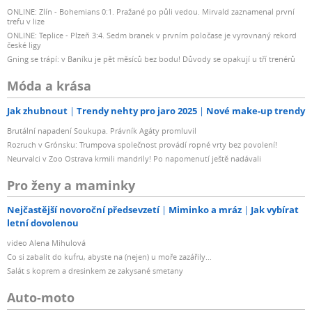
ONLINE: Zlín - Bohemians 0:1. Pražané po půli vedou. Mirvald zaznamenal první
trefu v lize
ONLINE: Teplice - Plzeň 3:4. Sedm branek v prvním poločase je vyrovnaný rekord
české ligy
Gning se trápí: v Baníku je pět měsíců bez bodu! Důvody se opakují u tří trenérů
Móda a krása
Jak zhubnout
Trendy nehty pro jaro 2025
Nové make-up trendy
Brutální napadení Soukupa. Právník Agáty promluvil
Rozruch v Grónsku: Trumpova společnost provádí ropné vrty bez povolení!
Neurvalci v Zoo Ostrava krmili mandrily! Po napomenutí ještě nadávali
Pro ženy a maminky
Nejčastější novoroční předsevzetí
Miminko a mráz
Jak vybírat
letní dovolenou
video Alena Mihulová
Co si zabalit do kufru, abyste na (nejen) u moře zazářily...
Salát s koprem a dresinkem ze zakysané smetany
Auto-moto