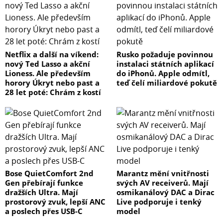
Netflix a další na víkend:
Rusko požaduje povinnou
nový Ted Lasso a akční
instalaci státních aplikací
Lioness. Ale především
do iPhonů. Apple odmítl,
horory Úkryt nebo past a
teď čelí miliardové pokutě
28 let poté: Chrám z kostí
Bose QuietComfort 2nd
Marantz mění vnitřnosti
Gen přebírají funkce
svých AV receiverů. Mají
dražších Ultra. Mají
osmikanálový DAC a Dirac
prostorový zvuk, lepší ANC
Live podporuje i tenký
a poslech přes USB-C
model