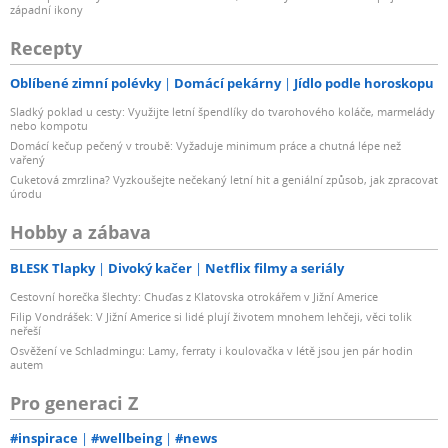
západní ikony
Recepty
Oblíbené zimní polévky
Domácí pekárny
Jídlo podle horoskopu
Sladký poklad u cesty: Využijte letní špendlíky do tvarohového koláče, marmelády
nebo kompotu
Domácí kečup pečený v troubě: Vyžaduje minimum práce a chutná lépe než
vařený
Cuketová zmrzlina? Vyzkoušejte nečekaný letní hit a geniální způsob, jak zpracovat
úrodu
Hobby a zábava
BLESK Tlapky
Divoký kačer
Netflix filmy a seriály
Cestovní horečka šlechty: Chuďas z Klatovska otrokářem v Jižní Americe
Filip Vondrášek: V Jižní Americe si lidé plují životem mnohem lehčeji, věci tolik
neřeší
Osvěžení ve Schladmingu: Lamy, ferraty i koulovačka v létě jsou jen pár hodin
autem
Pro generaci Z
#inspirace
#wellbeing
#news