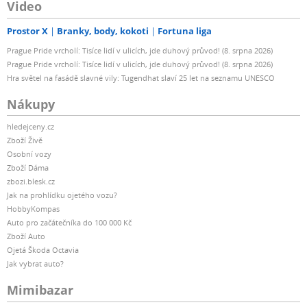
Video
Prostor X
Branky, body, kokoti
Fortuna liga
Prague Pride vrcholí: Tisíce lidí v ulicích, jde duhový průvod! (8. srpna 2026)
Prague Pride vrcholí: Tisíce lidí v ulicích, jde duhový průvod! (8. srpna 2026)
Hra světel na fasádě slavné vily: Tugendhat slaví 25 let na seznamu UNESCO
Nákupy
hledejceny.cz
Zboží Živě
Osobní vozy
Zboží Dáma
zbozi.blesk.cz
Jak na prohlídku ojetého vozu?
HobbyKompas
Auto pro začátečníka do 100 000 Kč
Zboží Auto
Ojetá Škoda Octavia
Jak vybrat auto?
Mimibazar