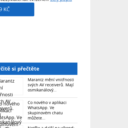
9 KČ
čitě si přečtěte
Marantz mění vnitřnosti
svých AV receiverů. Mají
osmikanálový...
Co nového v aplikaci
WhatsApp. Ve
skupinovém chatu
můžete...
Netflix a další na víkend: