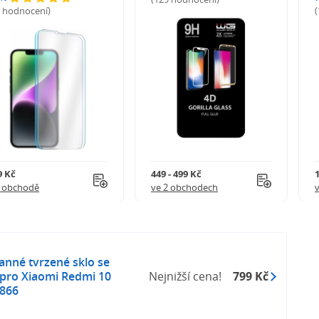
5 hodnocení)
9 Kč
449 - 499 Kč
1 obchodě
ve 2 obchodech
anné tvrzené sklo se
pro Xiaomi Redmi 10
Nejnižší cena!
799 Kč
2866