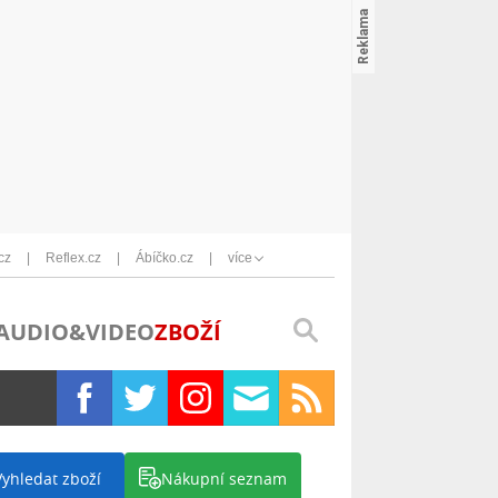
cz
Reflex.cz
Ábíčko.cz
více
AUDIO&VIDEO
ZBOŽÍ
Vyhledat zboží
Nákupní seznam