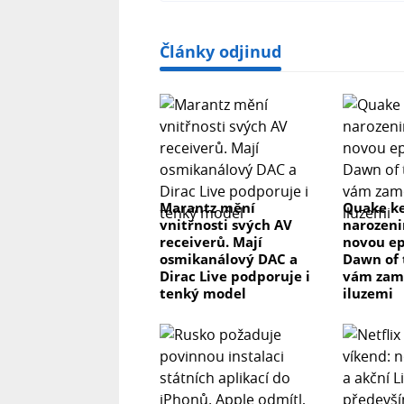
Články odjinud
Marantz mění
Quake ke
vnitřnosti svých AV
narozeni
receiverů. Mají
novou ep
osmikanálový DAC a
Dawn of 
Dirac Live podporuje i
vám zam
tenký model
iluzemi