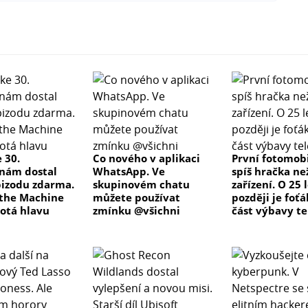
 30.
Co nového v aplikaci
První fotomobi
nám dostal
WhatsApp. Ve
spíš hračka ne
izodu zdarma.
skupinovém chatu
zařízení. O 25 
the Machine
můžete používat
později je foťá
otá hlavu
zmínku @všichni
část výbavy t